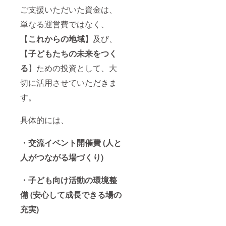
は2026
ご支援いただいた資金は、
年8月1
日〜
単なる運営費ではなく、
2026年
12月31
【
これからの地域
】及び、
日を予
定して
【
子どもたちの未来をつく
おりま
す。
る
】ための投資として、大
WEB
ページ
切に活用させていただきま
への掲
す。
載につ
きまし
ても、
具体的には、
長く続
けたい
と考え
・交流イベント開催費 (人と
ており
ます
人がつながる場づくり)
が、現
時点で
は2026
・子ども向け活動の環境整
年8月1
備 (安心して成長できる場の
日〜
2027年
充実)
6月30日
を予定