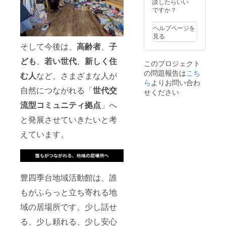
ご希望
りま
談したらいい
面の掲
2027年
2027年
地域活
の方
す。 ※
ですか？
載は可
6月30日
6月30日
動館と
は、備
広告
能な限
を予定
を予定
のつな
考欄に
データ
り長く
してお
ヘルプページを
してお
がりを
掲載予
のご提
続けた
りま
見る
りま
感じて
定のお
出方法
いと考
す。
す。
そして今後は、
高齢者
、
子
いただ
名前を
につき
えてお
ければ
ご入力
まして
ります
ども
、
若い世代
、
新しく住
このプロジェクト
幸いで
くださ
は、プ
が、現
の問題報告は
す。 ※
こち
い。 ※
ロジェ
時点で
む人
など、さまざまな人が
限定5個
掲載を
クト終
ら
よりお問い合わ
は2026
皆さま
自然につながれる「
世代交
希望さ
了後に
年8月1
せください
からの
れない
メール
日〜
流型コミュニティ拠点
」へ
ご支援
場合
にてご
2026年
が、こ
は、お
案内い
12月31
と発展させていきたいと考
の場所
手数で
たしま
日を予
の未来
すが
す。 ※
定して
えています。
を支え
【希望
限定8社
おりま
る大き
なし】
となり
す。
な力に
とご記
ます。
WEB
なりま
入くだ
また、
ページ
す。
さい。
ご希望
への掲
豊四季台地域活動館は、誰
地域の
の方に
載につ
未来
は、活
きまし
もがふらっと立ち寄れる地
と、こ
動館の
ても、
の場所
ガラス
長く続
域の居場所です。少し話せ
の灯り
面およ
けたい
をとも
びWEB
と考え
る、少し頼れる、少し安心