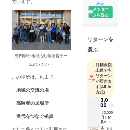
でいます。
表記
う、地域住
メッセー
民主体の
ジを送る
チームで
す。
この活動
リターンを
は、特定の
選ぶ
団体だけで
豊四季台地域活動館運営チー
なく、地域
に暮らす一
ムのメンバー
目標金額
人ひとりの
未達でも
想いから成
リターン
この場所はこれまで、
が届きま
り立ってい
す
(All-in
ます。日々
・
地域の交流の場
方式)
の運営は、
3,0
ボランタ
・
高齢者の居場所
00
円
リーな関わ
【3,000
りによって
・
世代をつなぐ拠点
円｜お
支えられて
礼の
います。
メッ
として多くの人に利用され
支援