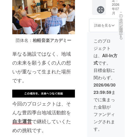
す。 地
に、企
団体と
手数で
地域活
12月31
込めた
2026
域に寄
業・団
なりま
すが
動館オ
日を予
年07
お礼の
り添う
体様の
す。 ま
【希望
リジナ
定して
こ
月
メッ
企業・
広告を1
の
た、ご
なし】
ルグッ
おりま
リ
セージ
団体と
年間掲
タ
希望の
とご記
ズをお
す。
ー
をお送
して、
載させ
ン
方に
詳細を見る
入くだ
届けし
WEB
を
りしま
継続的
ていた
選
は、活
さい。
ます。
ページ
択
す。 さ
に活動
だきま
す
動館の
地域の
地域の
への掲
る
らに、
や想い
す。 カ
団体名：
柏軽音楽アカデミー
ガラス
このプロ
未来
未来を
載につ
クラウ
を届け
レン
面およ
と、こ
ともに
きまし
ジェクト
ドファ
ていた
ダーは
びWEB
の場所
支え、
ても、
単なる施設ではなく、地域
ンディ
だける
毎月約
ページ
は、
All-In方
の灯り
つなが
長く続
ング限
地域応
300枚を
にお名
をとも
りを育
けたい
の未来を願う多くの人の想
式
です。
定デザ
援型の
地域へ
前を掲
に支え
んでい
と考え
インの
特別
配付し
載させ
目標金額に
ていた
ただけ
いが重なって生まれた場所
ており
活動館
コース
てお
ていた
だける
る特別
ます
関わらず、
オリジ
です。
り、多
だきま
です。
応援
なコー
が、現
ナルロ
※掲載期
くの地
す。 ※
2026/06/30
コース
スで
時点で
ゴ入り
間は1年
域住民
掲載を
です。
す。 な
は2026
23:59:59
ま
トート
間とな
の皆さ
ご希望
なお、
お、ガ
年8月1
バッグ
りま
まにご
の方
でに集まっ
ガラス
ラス面
日〜
をお届
今回のプロジェクトは、そ
す。 ※
覧いた
は、備
面の掲
の掲載
2027年
た金額が
けしま
ロゴ
だいて
考欄に
載は可
は可能
6月30日
んな豊四季台地域活動館を
す。 こ
データ
いま
掲載予
ファンディ
能な限
な限り
を予定
のトー
のご提
す。 掲
定のお
り長く
長く続
してお
自主運営
で継続していくた
ングされま
トバッ
出方法
載サイ
名前を
続けた
けたい
りま
グは、
につき
ズは、
ご入力
す。
いと考
と考え
めの挑戦です。
す。
本プロ
まして
カレン
くださ
えてお
ており
ジェク