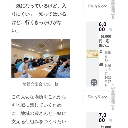
皆さま
す。 温
タ
ー
へ、心
「
気になっているけど、入
かい応
ン
の世代へと
詳細を見る
を
を込め
援に、
選
つないでい
択
りにくい
」「
知ってはいる
てお礼
心より
す
る
きたいと考
のメッ
感謝い
けど、行くきっかけがな
6,0
セージ
たしま
えていま
をお送
00
す。 ※
円
い
」
す。
りしま
このリ
【6,000
す。 い
ターン
円｜応
ただい
は1,500
援の気
たご支
円、
持ちを
援は、
5,000円
支援
形に】
地域の
のリ
者：
感謝の
居場所
ターン
1人
気持ち
を未来
と同一
お届
を込め
へつな
の内容
け予
たお礼
いでい
定：
です。
のメッ
2026
く大き
年07
セージ
な力に
情報交換会での一枚
こ
月
をお送
なりま
の
リ
りしま
す。 温
タ
ー
す。 さ
この大切な場所をこれから
かい応
ン
詳細を見る
を
らに、
援に、
選
択
も地域に残していくため
クラウ
心より
す
る
ドファ
感謝い
に、地域の皆さんと一緒に
7,0
ンディ
たしま
ング限
00
す。 ※
円
支える仕組みをつくりたい
定デザ
このリ
【7,000
インの