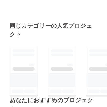
として下さる方がいる
です。その後、この地
目指して歩んでまいり
限り、地域のみんなの
には豊四季台団地が整
ます。今後は、頂いた
大切な居場所をしっか
備され、多くの人が暮
ご支援がどのように地
り守っていきます。こ
らす新しいまちが誕生
同じカテゴリーの人気プロジェ
域へ還元されていくの
れからもつながりあっ
しました。高度経済成
かも、活動報告を通し
て、ここ豊四季台地域
クト
長期を支えたこの団地
てお伝えしてまいりま
を、魅力溢れる素敵な
には、新しい暮らしへ
すので、引き続き温か
地域にしていきましょ
の希望と、「みんなで
く見守って頂けました
うね。ここからがス
より良い地域をつくっ
ら幸いです。この度
タートです！皆さまこ
ていこう」という想い
は、本当にありがとう
れからもどうぞよろし
があふれていたのでは
ございました。
くお願いいたします。
ないでしょうか。自治
会活動や子ども会、お
祭りや地域行事。先代
の皆さんが汗を流しな
がら築いてくださった
あなたにおすすめのプロジェク
「人と人とのつなが
り」があったからこ