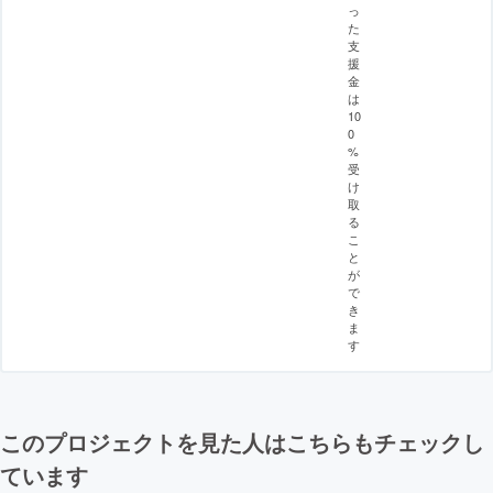
っ
た
支
援
金
は
10
0
%
受
け
取
る
こ
と
が
で
き
ま
す
このプロジェクトを見た人はこちらもチェックし
ています