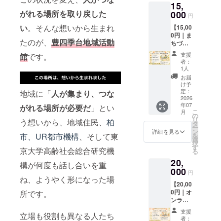
15,
りしま
たしま
いを残
す。 さ
がれる場所を取り戻した
000
す。 ※
させて
円
らに、
このリ
いただ
い
。そんな想いから生まれ
【15,00
活動館
ターン
きま
0円｜ま
の創設
は3,000
す。 な
たのが、
豊四季台地域活動
ちづく
メン
円、
お、ガ
り応援
バーの
5,000円
ラス面
支援
館
です。
コース
一人で
のリ
の掲載
者：
（特別
ある後
ターン
1人
は可能
レク
藤純先
と同一
な限り
お届
チャー
生によ
の内容
け予
長く続
＋オリ
るオン
定：
です。
地域に「
人が集まり、つな
けたい
ジナル
2026
ライン
と考え
年07
グッズ
がれる場所が必要だ
」とい
レク
ており
こ
月
付
チャー
の
ます
リ
う想いから、地域住民、
柏
き）】
「地域
タ
が、現
ー
感謝の
活動館
ン
詳細を見る
時点で
を
市、UR都市機構
、そして東
気持ち
ではじ
選
は2026
択
を込め
める趣
す
年8月1
京大学高齢社会総合研究機
る
たお礼
味起
日〜
20,
のメッ
業」 に
構が何度も話し合いを重
2026年
セージ
000
ご参加
12月31
円
をお送
いただ
ね、ようやく形になった場
日を予
【20,00
りしま
けま
定して
0円｜オ
所です。
す。 さ
す。 ま
おりま
ンライ
らに、
ちづく
す。
ンライ
活動館
りや地
支援
立場も役割も異なる人たち
ブコン
の創設
域コ
者：