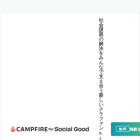
社
会
課
題
の
解
決
を
み
ん
な
で
支
え
合
う
新
し
い
ク
ラ
フ
ァ
ン
掲載
無料
集
ま