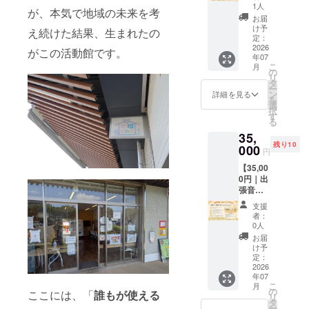
サート
メン
ミュニ
1人
が、本気で地域の未来を考
応援
バーの
ティに
お届
コー
一人で
関心の
け予
え続けた結果、生まれたの
ス】 感
ある後
定：
ある方
謝の気
2026
藤純先
に向け
がこの活動館です。
年07
持ちを
生によ
て、地
こ
月
込めた
るオン
の
域活動
リ
お礼の
ライン
タ
を活か
ー
メッ
レク
ン
した実
詳細を見る
を
セージ
チャー
選
践的な
択
をお送
「地域
す
学びを
る
りしま
活動館
お届け
35,
す。 さ
ではじ
しま
残り10
らに、
000
める趣
す。 ■
円
オンラ
味起
開催日
【35,00
インで
業」 に
時 7月
0円｜出
開催す
ご参加
16日
張音楽
るライ
いただ
（木）
ミニコ
ブコン
けま
20:00〜
支援
ンサー
サート
す。 ま
21:00
者：
ト応援
へご参
ちづく
0人
また、
コー
加いた
りや地
ご希望
お届
ス】 感
だけま
域コ
け予
の方に
謝の気
す。 ご
定：
ミュニ
は活動
持ちを
2026
自宅か
ティに
館のガ
年07
込めた
ら気軽
関心の
ラス面
こ
月
お礼の
に、音
の
ある方
ここには、「
誰もが使える
および
リ
メッ
楽を通
タ
に向け
WEB
ー