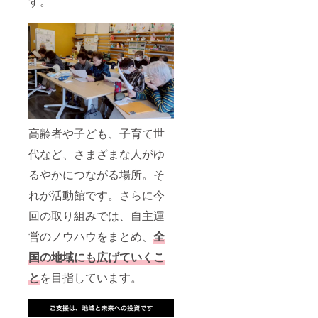
す。
WEB
入くだ
ページ
さい。
への掲
地域の
載につ
未来
きまし
と、こ
ても、
の場所
長く続
の灯り
けたい
をとも
と考え
に支え
ており
ていた
ます
だける
が、現
特別な
高齢者や子ども、子育て世
時点で
スポン
は2026
サー
代など、さまざまな人がゆ
年8月1
コース
日〜
です。
るやかにつながる場所。そ
2027年
なお、
れが活動館です。さらに今
6月30日
ガラス
を予定
面の掲
回の取り組みでは、自主運
してお
載は可
りま
能な限
営のノウハウをまとめ、
全
す。
り長く
続けた
国の地域にも広げていくこ
いと考
えてお
と
を目指しています。
ります
が、現
時点で