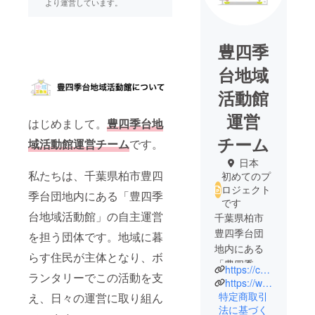
より運営しています。
豊四季
台地域
活動館
運営
はじめまして。
豊四季台地
チーム
域活動館運営チーム
です。
日本
私たちは、千葉県柏市豊四
初めてのプ
ロジェクト
季台団地内にある「豊四季
です
台地域活動館」の自主運営
千葉県柏市
豊四季台団
を担う団体です。地域に暮
地内にある
らす住民が主体となり、ボ
「豊四季台
https://chiikikatsudokan.com/
ランタリーでこの活動を支
地域活動
https://www.instagram.com/toyoshikidai_chiiki_katsudokan?igsh=enRwMzhsNHdkdzl5
館」の自主
特定商取引
え、日々の運営に取り組ん
法に基づく
運営を担