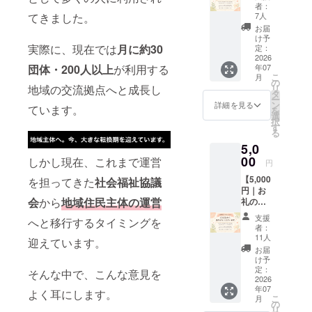
セー
者：
ジ】 本
7人
てきました。
「誰もが気
プロ
お届
軽に立ち寄
ジェク
け予
トを応
実際に、現在では
月に約30
定：
れる場所を
援して
2026
残したい」
年07
団体・200人以上
が利用する
くだ
こ
月
さった
「人と人が
の
リ
地域の交流拠点へと成長し
皆さま
タ
自然につな
ー
へ、心
ン
詳細を見る
ています。
を
がれる地域
を込め
選
択
てお礼
す
をつくりた
る
のメッ
い」そんな
5,0
セージ
想いを共有
をお送
00
しかし現在、これまで運営
円
りしま
しながら、
【5,000
す。 い
を担ってきた
社会福祉協議
活動を続け
円｜お
ただい
会
から
地域住民主体の運営
礼の
たご支
てきまし
メッ
援は、
支援
た。
へと移行するタイミングを
セー
地域の
者：
ジ】 本
居場所
11人
迎えています。
プロ
を未来
これから
お届
ジェク
へつな
け予
は、この大
トを応
いでい
定：
そんな中で、こんな意見を
援して
2026
切な居場所
く大き
年07
くだ
な力に
よく耳にします。
を地域の力
こ
月
さった
なりま
の
リ
で守り、次