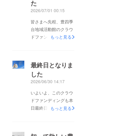
た
2026/07/01 00:15
皆さまへ先程、豊四季
台地域活動館のクラウ
ドファンディングが無
もっと見る
事終了致しました。こ
の期間、本当にたくさ
んの応援をありがとう
最終日となりま
ございました。クラウ
した
ドファンディングを通
2026/06/30 14:17
じたご支援はもちろ
ん、「直接応援した
いよいよ、このクラウ
い」と地域活動館へ足
ドファンディングも本
を運んでくださり、現
日最終日となりまし
もっと見る
金でご寄付をお寄せく
た。ここまでたくさん
ださった方も大変多く
の応援をいただき、本
いらっしゃいました。
当にありがとうござい
皆さまからお預かりし