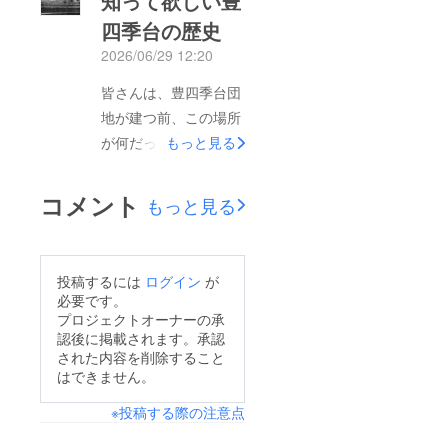
知って欲しい豊
ます。本音はすごく大
たお気持ちの一つひと
四季台の歴史
変だったけど…沢山の
つに、心より感謝申し
2026/06/29 12:20
方の熱い想いや温かい
上げます。今回の挑戦
優しさに触れ、私に
皆さんは、豊四季台団
を通して改めて感じた
とっては頂いたものの
地が建つ前、この場所
のは、豊四季台地域活
方が遥かに多い、そん
が何だったかご存じで
もっと見る
動館は、多くの方々に
な数ヶ月間でした。現
しょうか。実はここに
支えられ、期待してい
金で寄付をして下さっ
はかつて、「日本一」
ただいている場所なの
コメント
もっと見る
た方も沢山います。私
を超える「東洋一」と
だということです。こ
が受け取ったのはお金
呼ばれる『豊四季競馬
のクラウドファンディ
ではなく、皆さまお一
場』がありました。競
ングはゴールではな
投稿するには
ログイン
が
人おひとりの温かいお
馬場というと少し意外
く、新たなスタートで
必要です。
気持ちでした。心から
に感じるかもしれませ
プロジェクトオーナーの承
す。皆さまから頂いた
感謝しております。そ
認後に掲載されます。承認
んが、当時は地域を盛
ご支援を大切に活か
して皆さま、つながっ
された内容を削除すること
り上げ、人を呼び込
し、「人と人がつなが
はできません。
て下さりありがとうご
み、街を発展させるた
る地域の居場所」とし
ざいます！応援して下
※投稿する際の注意点
めの大きな役割を担っ
て、これからも地域に
さる方、活動館を必要
ていた場所だったそう
必要とされる活動館を