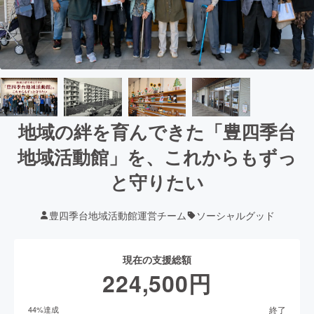
地域の絆を育んできた「豊四季台
地域活動館」を、これからもずっ
と守りたい
豊四季台地域活動館運営チーム
ソーシャルグッド
現在の支援総額
224,500
円
終了
44
%達成