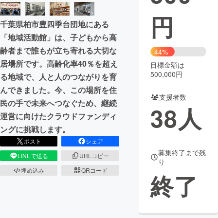
円
まちづくり・地域活性化
千葉県柏市豊四季台団地にある
「地域活動館」は、子どもから高
CAMPFIRE for Social Good
CAMPFIRE Creation
齢者まで誰もが立ち寄れる大切な
44%
CAMPFIREふるさと納税
machi-ya
コミュニティ
居場所です。高齢化率40％を超え
目標金額は
500,000円
る地域で、人と人のつながりを育
んできました。今、この場所を住
支援者数
民の手で未来へつなぐため、継続
38
人
運営に向けたクラウドファンディ
ングに挑戦します。
ポスト
シェア
募集終了まで残
LINEで送る
URLコピー
り
埋め込み
QRコード
終了