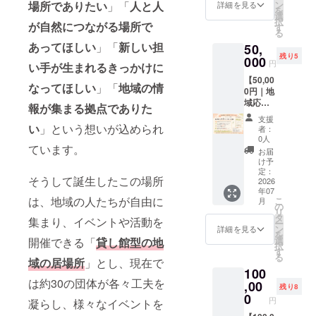
セージ
じた地
場所でありたい
」「
人と人
ン
て、地
詳細を見る
ページ
を
をお送
域のつ
選
域活動
にお名
択
が自然につながる場所で
りしま
ながり
す
を活か
前を掲
る
す。 さ
を感じ
した実
載させ
あってほしい
」「
新しい担
50,
らに、
ていた
践的な
ていた
残り5
企業や
000
だける
学びを
だきま
円
い手が生まれるきっかけに
施設へ
特別な
お届け
す。 ※
【50,00
出張音
時間を
しま
掲載を
なってほしい
」「
地域の情
0円｜地
楽ミニ
お届け
す。 ■
ご希望
域応援
コン
しま
報が集まる拠点でありた
開催日
の方
パート
サート
す。 ※
時 7月
は、備
支援
ナー
をお届
い
」という想いが込められ
ライブ
16日
者：
考欄に
コース
けしま
の日程
0人
（木）
掲載予
ています。
（カレ
す。 音
につき
20:00〜
お届
定のお
ンダー
楽を通
まして
け予
21:00
名前を
ロゴ掲
じて、
定：
は、プ
また、
ご入力
そうして誕生したこの場所
載）】
2026
人と人
ロジェ
ご希望
くださ
年07
感謝の
がつな
クト終
の方に
い。 ※
は、地域の人たちが自由に
こ
月
気持ち
がる温
の
了後に
は、活
掲載を
リ
を込め
かな時
タ
メール
動館の
集まり、イベントや活動を
希望さ
ー
たお礼
間をお
ン
にて調
詳細を見る
ガラス
れない
を
のメッ
楽しみ
選
開催できる「
貸し館型の地
整させ
面およ
場合
択
セージ
いただ
す
ていた
びWEB
は、お
る
をお送
域の居場所
」とし、現在で
けま
だきま
ページ
手数で
100
りしま
す。 対
す。 ま
にお名
すが
は約30の団体が各々工夫を
す。 さ
,00
象エリ
た、ご
前を掲
残り8
【希望
らに、
アは、
0
希望の
載させ
なし】
円
凝らし、様々なイベントを
地域活
千葉県
方に
ていた
とご記