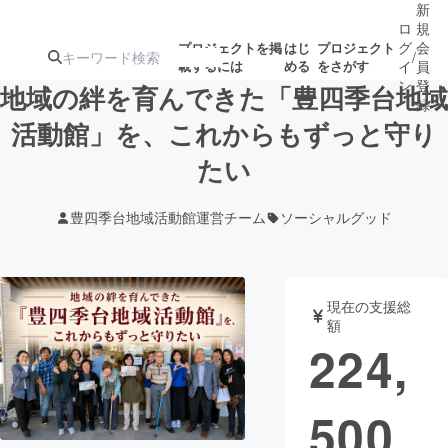
新
ロ
規
グ
会
プロジェクトを掲
はじ
プロジェクト
/
載するには
める
をさがす
イ
員
ン
登
地域の絆を育んできた「豊四季台地域
録
活動館」を、これからもずっと守り
たい
人気のプロ
注目のリ
注目の新着プロ
募集終了が近いプ
もうすぐ公開
ジェクト
ターン
ジェクト
ロジェクト
されます
豊四季台地域活動館運営チーム
ソーシャルグッド
アート・写真
音楽
現在の支援総
テクノロジー・ガジェット
ゲーム・サ
額
224,
映像・映画
書籍・雑誌
500
ビジネス・起業
チャレンジ