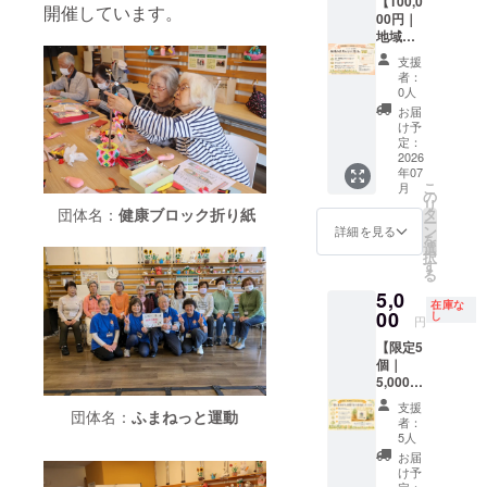
動館で
【100,0
北西部
は、活
だきま
開催しています。
入くだ
毎月配
00円｜
（松戸
動館の
す。 ※
さい。
付して
地域応
市・野
ガラス
掲載を
地域の
いるカ
援スポ
田市・
面およ
ご希望
未来を
支援
レン
ンサー
柏市・
びWEB
の方
者：
ともに
ダー
コース
流山
ページ
0人
は、備
考え、
に、企
（カレ
市・我
にお名
考欄に
お届
関わっ
業・団
ンダー
孫子
前を掲
け予
掲載予
ていた
体様の
広告掲
市・鎌
定：
載させ
定のお
だける
ロゴを1
載）】
2026
ケ谷
ていた
名前を
特別な
年07
年間掲
感謝の
市）と
だきま
ご入力
コース
こ
月
載させ
気持ち
なりま
の
す。 ※
くださ
です。
リ
ていた
を込め
す。 ※
タ
団体名：
健康ブロック折り紙
掲載を
い。 ※
なお、
ー
だきま
たお礼
実施日
ン
ご希望
詳細を見る
掲載を
ガラス
を
す。 カ
のメッ
程につ
選
の方
希望さ
面の掲
択
レン
セージ
きまし
す
は、備
れない
載は可
る
ダーは
をお送
ては、
考欄に
場合
能な限
5,0
毎月約
りしま
プロ
掲載予
は、お
り長く
在庫な
300枚を
す。 さ
00
ジェク
し
定のお
手数で
円
続けた
地域の
らに、
ト終了
名前を
すが
いと考
【限定5
皆さま
地域活
後に
ご入力
【希望
えてお
個｜
へ配付
動館で
メール
くださ
なし】
ります
5,000円
してお
毎月配
にて調
い。 ※
とご記
が、現
｜応援
り、オ
付して
整させ
掲載を
入くだ
支援
時点で
団体名：
ふまねっと運動
の気持
ンライ
いるカ
ていた
希望さ
者：
さい。
は2026
ちを形
ンでも
レン
だきま
5人
れない
さら
年8月1
に】 感
掲載い
ダーの
す。 ※
場合
お届
に、豊
日〜
謝の気
たしま
裏面
限定10
け予
は、お
四季台
2026年
持ちを
定：