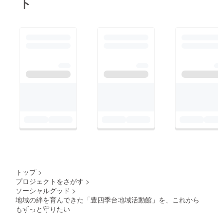
ト
そ、今の豊四季台があ
ります。私は地域活動
を始めてから、その歴
史に触れる機会が増え
ました。そして思うの
です。「ああ、私たち
が今やろうとしている
ことは、新しいことで
はないんだ。」時代は
変わっても、「この地
域をもっと良くした
い」という願いは、
ずっと受け継がれてき
たものなのだと。今、
トップ
>
豊四季台は大きな転換
プロジェクトをさがす
>
ソーシャルグッド
>
期を迎えています。新
地域の絆を育んできた「豊四季台地域活動館」を、これから
しいマンションが建
もずっと守りたい
ち、新しく暮らし始め