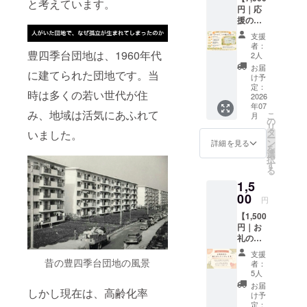
ターン
と考えています。
円｜応
活動館
は1,500
援の気
オリジ
円、
持ちを
ナルロ
3,000円
支援
形に】
ゴ入り
のリ
者：
感謝の
豊四季台団地は、1960年代
トート
ターン
2人
気持ち
バッグ
と同一
お届
に建てられた団地です。当
を込め
をお届
の内容
け予
たお礼
けしま
定：
です。
時は多くの若い世代が住
のメッ
2026
す。 こ
年07
セージ
のプロ
み、地域は活気にあふれて
こ
月
をお送
ジェク
の
リ
りしま
トを応
タ
いました。
ー
す。 さ
援して
ン
詳細を見る
を
らに、
くだ
選
択
ご希望
さった
す
る
の方に
皆さま
1,5
は活動
だけに
館のガ
00
お届け
円
ラス面
する特
【1,500
にお名
別なデ
円｜お
前を掲
ザイン
礼の
載させ
です。
メッ
ていた
日常の
支援
セー
だきま
昔の豊四季台団地の風景
中でお
者：
ジ】 本
す。 ※
使いい
5人
プロ
掲載を
ただき
お届
しかし現在は、高齢化率
ジェク
ご希望
なが
け予
トを応
の方
定：
ら、豊