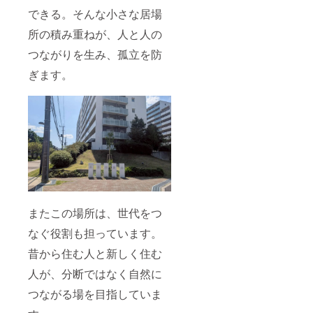
に支え
ページ
ており
ていた
にお名
できる。そんな小さな居場
ます
だける
前を掲
が、現
所の積み重ねが、人と人の
特別な
載させ
時点で
応援
ていた
は2026
つながりを生み、孤立を防
コース
だきま
年8月1
です。
す。 ※
日〜
ぎます。
なお、
掲載を
2027年
ガラス
ご希望
6月30日
面の掲
の方
を予定
載は可
は、備
してお
能な限
考欄に
りま
り長く
掲載希
す。
続けた
望のお
いと考
名前を
えてお
ご入力
ります
くださ
が、現
い。 ※
時点で
掲載を
またこの場所は、世代をつ
は2026
希望さ
年8月1
れない
なぐ役割も担っています。
日〜
場合
2026年
は、お
昔から住む人と新しく住む
12月31
手数で
日を予
すが
人が、分断ではなく自然に
定して
【希望
おりま
なし】
つながる場を目指していま
す。
とご記