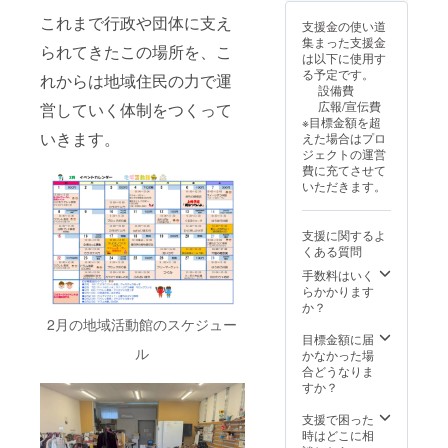
は、プ
ダー裏
い。 ※
ります
ます
トのた
ロジェ
面の「8
掲載を
これまで行政や団体に支え
が、現
が、現
支援金の使い道
めに制
クト終
分の1サ
希望さ
時点で
時点で
集まった支援金
作する
了後に
イズ」
られてきたこの場所を、こ
れない
は2026
は2026
は以下に使用す
限定デ
メール
となり
場合
年8月1
年8月1
る予定です。
れからは地域住民の力で運
ザイン
にてご
ます。
は、お
日〜
日〜
設備費
です。
案内い
地域に
手数で
2026年
2026年
広報/宣伝費
営していく体制をつくって
ご支援
たしま
寄り添
すが
12月31
12月31
※目標金額を超
いただ
す。 ※
う企
【希望
日を予
日を予
いきます。
えた場合はプロ
いた皆
限定5社
業・団
なし】
定して
定して
ジェクトの運営
さまだ
となり
体とし
とご記
おりま
おりま
費に充てさせて
けが手
ます。
て、継
入くだ
す。
す。
いただきます。
にでき
また、
続的に
さい。
WEB
WEB
る特別
ご希望
地域の
地域の
ページ
ページ
なアイ
の方に
皆さま
未来
への掲
への掲
支援に関するよ
テムと
は、活
へ活動
と、こ
載につ
載につ
くある質問
なって
動館の
や想い
の場所
きまし
きまし
いま
ガラス
を届け
手数料はいく
の灯り
ても、
ても、
す。 日
面およ
ていた
らかかります
をとも
長く続
長く続
常のお
びWEB
だける
か？
に支え
けたい
けたい
買い物
ページ
特別な
ていた
2月の地域活動館のスケジュー
と考え
と考え
やお出
にお名
スポン
目標金額に届
だける
ており
ており
かけの
ル
前を掲
サー
かなかった場
特別な
ます
ます
際にお
載させ
コース
合どうなりま
応援
が、現
が、現
使いい
ていた
です。
すか？
コース
時点で
時点で
ただき
だきま
※掲載期
です。
は2026
は2026
なが
す。 ※
間は1年
支援で困った
なお、
年8月1
年8月1
ら、豊
掲載を
間とな
時はどこに相
ガラス
日〜
日〜
四季台