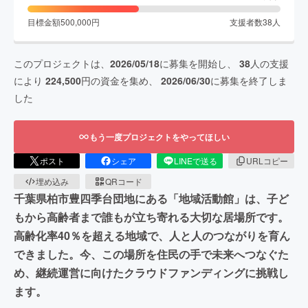
目標金額
500,000
円
支援者数
38
人
このプロジェクトは、
2026/05/18
に募集を開始し、
38
人の支援
により
224,500
円の資金を集め、
2026/06/30
に募集を終了しま
した
もう一度プロジェクトをやってほしい
ポスト
シェア
LINEで送る
URLコピー
埋め込み
QRコード
千葉県柏市豊四季台団地にある「地域活動館」は、子ど
もから高齢者まで誰もが立ち寄れる大切な居場所です。
高齢化率40％を超える地域で、人と人のつながりを育ん
できました。今、この場所を住民の手で未来へつなぐた
め、継続運営に向けたクラウドファンディングに挑戦し
ます。