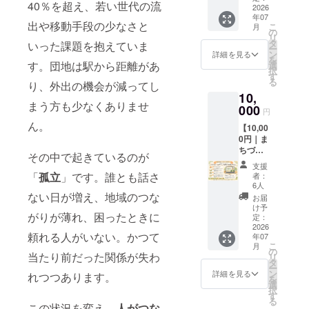
40％を超え、若い世代の流
援して
2026
は、備
四季台
年07
くだ
考欄に
地域活
出や移動手段の少なさと
こ
月
さった
掲載予
の
動館と
リ
皆さま
定のお
タ
のつな
いった課題を抱えていま
ー
へ、心
名前を
ン
がりを
詳細を見る
を
を込め
ご入力
す。団地は駅から距離があ
選
感じて
択
てお礼
くださ
す
いただ
る
り、外出の機会が減ってし
のメッ
い。 ※
ければ
10,
セージ
掲載を
幸いで
まう方も少なくありませ
をお送
000
希望さ
す。 皆
円
りしま
れない
さまか
ん。
【10,00
す。 い
場合
らのご
0円｜ま
ただい
は、お
支援
ちづく
たご支
手数で
が、こ
その中で起きているのが
り応援
援は、
すが
の場所
支援
コース
地域の
【希望
「
孤立
」です。誰とも話さ
の未来
者：
（特別
居場所
なし】
6人
を支え
レク
を未来
ない日が増え、地域のつな
とご記
る大き
お届
チャー
へつな
入くだ
け予
な力に
がりが薄れ、困ったときに
付
いでい
定：
さい。
なりま
き）】
2026
く大き
この場
す。
頼れる人がいない。かつて
年07
感謝の
な力に
所を支
こ
月
気持ち
なりま
の
えてく
当たり前だった関係が失わ
リ
を込め
す。 温
タ
ださる
ー
たお礼
かい応
ン
一員と
詳細を見る
れつつあります。
を
のメッ
援に、
選
して、
択
セージ
心より
す
地域に
る
をお送
感謝い
この状況を変え、
人がつな
その想