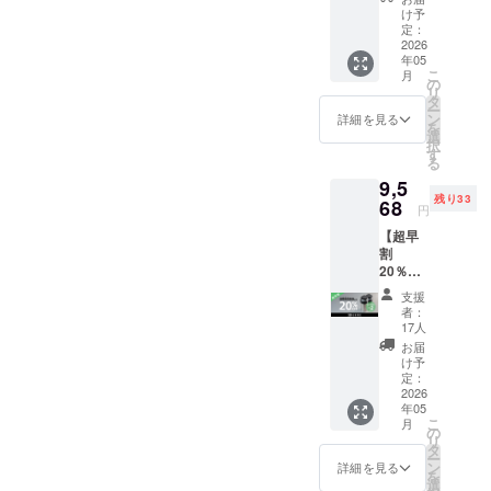
セット
（税
け予
・専用
込） ※
定：
スト
2026
表示価
年05
ラップ×
格は送
こ
月
１本 ■
料込み
の
リ
価格 [本
です ※
タ
ー
体価格
ご注文
ン
詳細を見る
を
15%OF
状況、
選
択
F：
使用部
す
る
6,766円
材の供
9,5
（税
給状
残り33
込）] +
68
況、製
円
[送料：
造工程
【超早
1,200
上の都
割
円] 一般
合など
20％OF
販売予
により
F】 ■リ
定価
出荷時
支援
ターン
格：
期が遅
者：
内容 ・
7,960円
れる場
17人
CanHol
（税
合がご
お届
der ×２
込） ※
ざいま
け予
セット
表示価
定：
す。
■価格
2026
格は送
年05
本体価
料込み
こ
月
格
です。
の
リ
20%OF
※ご注文
タ
ー
F：
状況、
ン
詳細を見る
を
9,568円
使用部
選