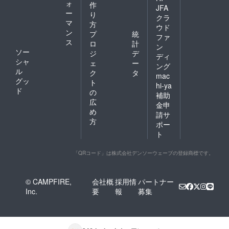
ォ
作
JFA
ー
り
クラ
マ
方
ウド
ン
プ
統
ファ
ス
ロ
計
ン
ソー
ジ
デ
ディ
シャ
ェ
ー
ング
ル
ク
タ
mac
グッ
ト
hi-ya
ド
の
補助
広
金申
め
請サ
方
ポー
ト
「QRコード」は株式会社デンソーウェーブの登録商標です。
© CAMPFIRE,
会社概
採用情
パートナー
Inc.
要
報
募集