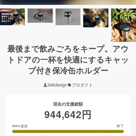
最後まで飲みごろをキープ。アウ
トドアの一杯を快適にするキャッ
プ付き保冷缶ホルダー
346design
プロダクト
現在の支援総額
944,642
円
終了
944
%達成