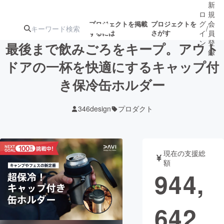
新
ロ
規
グ
会
プロジェクトを掲載
プロジェクトを
/
するには
さがす
イ
員
ン
登
最後まで飲みごろをキープ。アウト
録
ドアの一杯を快適にするキャップ付
き保冷缶ホルダー
人気のプロ
注目のリ
注目の新着プロ
募集終了が近いプ
もうすぐ公開
ジェクト
ターン
ジェクト
ロジェクト
されます
346design
プロダクト
アート・写真
音楽
現在の支援総
テクノロジー・ガジェット
ゲーム・サ
額
944,
映像・映画
書籍・雑誌
642
ビジネス・起業
チャレンジ