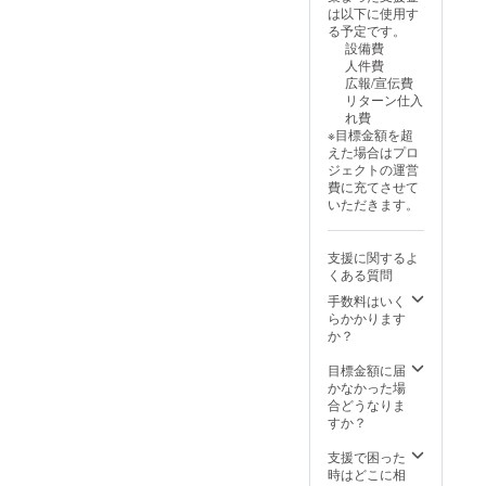
期が遅
は以下に使用す
れる場
る予定です。
合がご
設備費
ざいま
人件費
す。
広報/宣伝費
リターン仕入
れ費
※目標金額を超
えた場合はプロ
ジェクトの運営
費に充てさせて
いただきます。
支援に関するよ
くある質問
手数料はいく
らかかります
か？
目標金額に届
かなかった場
合どうなりま
すか？
支援で困った
時はどこに相