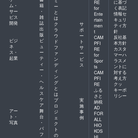
ミ
に基づ
RE
ム・
籍
ー
く表記
for
サー
・
と
情報セ
Ente
ビス
雑
は
キュリ
rtain
開発
誌
ク
サ
ティ方
men
出
ラ
ポ
針
t
版
ウ
ー
反社基
CAM
ビジ
ビ
ド
ト
本方針
PFI
ネ
ュ
フ
サ
カスタ
RE
ス・
ー
ァ
ー
マーハ
for
起業
テ
ン
ビ
ラスメ
Spor
ィ
デ
ス
ントに
ts
ー
ィ
対する
CAM
・
ン
考え方
PFI
ヘ
グ
クッ
RE
ル
と
キーポ
ふる
ス
は
リシー
さと
ケ
プ
実
納税
ア
ロ
施
AD
アー
舞
ジ
事
FOR
ト・
台
ェ
例
ALL
写真
・
ク
HIO
パ
ト
KOS
フ
の
HI