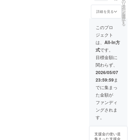
２本 ■
使用部
の
リ
価格 本
材の供
タ
ー
体価格
給状
ン
詳細を見る
を
15%OF
況、製
選
択
F：
造工程
す
る
13,532
上の都
このプロ
円（税
合など
ジェクト
込） 一
により
般販売
出荷時
は、
All-In方
予定価
期が遅
式
です。
格：
れる場
15,920
合がご
目標金額に
円 （税
ざいま
関わらず、
込） ※
す。
送料無
2026/05/07
料で
23:59:59
ま
す。 ※
ご注文
でに集まっ
状況、
た金額が
使用部
材の供
ファンディ
給状
ングされま
況、製
造工程
す。
上の都
合など
により
支援金の使い道
出荷時
集まった支援金