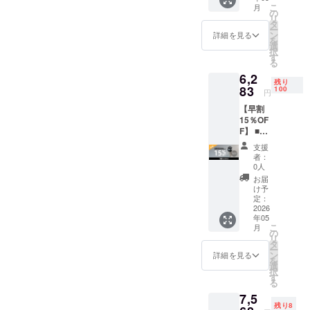
こ
月
格
の
リ
20%OF
タ
ー
F：
ン
詳細を見る
を
4,784円
選
択
（税
す
る
込）] +
6,2
[送
残り
料:1,20
83
100
円
0円] 一
【早割
般販売
15％OF
予定価
F】 ■リ
格：
ターン
5,980円
支援
内容 ・
（税
者：
CanHol
込） ※
0人
der ×１
表示価
お届
セット
格は送
け予
■価格
料込み
定：
[本体価
2026
です。
年05
格
※ご注文
こ
月
15%OF
状況、
の
リ
F：
使用部
タ
ー
5,083円
材の供
ン
詳細を見る
を
（税
給状
選
択
込）] +
況、製
す
る
[送料：
造工程
7,5
1,200
上の都
残り8
円] 一般
合など