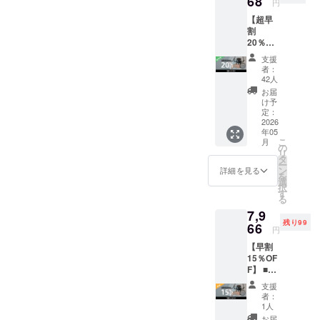
68
円
販売予
により
【超早
定価
出荷時
割
格：
期が遅
20％OF
5,980円
れる場
F】 ■リ
（税
合がご
支援
ターン
込） ※
ざいま
者：
内容 ・
表示価
す。
42人
CanHol
格は送
お届
der ×１
料込み
け予
セット
です。
定：
・専用
2026
※ご注文
年05
スト
状況、
こ
月
ラップ×
使用部
の
リ
１本 ■
材の供
タ
ー
価格 [本
給状
ン
詳細を見る
を
体価格
況、製
選
択
20%OF
造工程
す
る
F：
上の都
7,9
6,368円
合など
残り99
（税
66
により
円
込）] +
出荷時
【早割
[送料：
期が遅
15％OF
1,200
れる場
F】 ■リ
円] 一般
合がご
ターン
販売予
ざいま
支援
内容 ・
定価
す。
者：
CanHol
格：
1人
der ×１
7,960円
お届