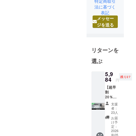
特定商取引
テクノロ
法に基づく
ジーの民主
表記
化を目指
メッセー
す、開発・
ジを送る
製造総合支
援企業で
す。
リターンを
選ぶ
5,9
残り27
84
円
【超早
割
20％OF
F】 ■リ
支援
ターン
者：
内容
23人
CanHol
お届
der ×１
け予
セット
定：
■価格
2026
年05
[本体価