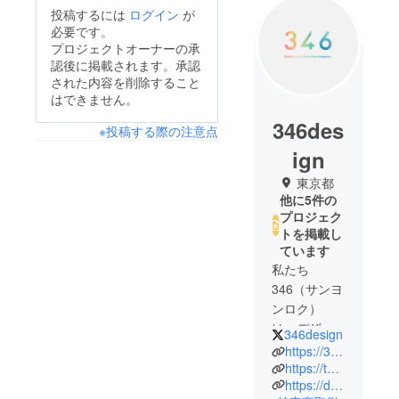
投稿するには
ログイン
が
必要です。
プロジェクトオーナーの承
認後に掲載されます。承認
された内容を削除すること
はできません。
346des
※投稿する際の注意点
ign
東京都
他に5件の
プロジェク
トを掲載し
ています
私たち
346（サンヨ
ンロク）
は、デザイ
346design
ン経営を中
https://346design.com/
核にしたも
https://twitter.com/346design
https://davi.co.jp/
のづくりで