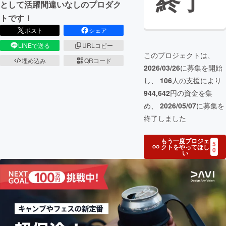
終了
として活躍間違いなしのプロダク
トです！
ポスト
シェア
LINEで送る
URLコピー
このプロジェクトは、
埋め込み
QRコード
2026/03/26
に募集を開始
し、
106
人の支援により
944,642
円の資金を集
め、
2026/05/07
に募集を
終了しました
もう一度プロジェ
5
クトをやってほし
0
い