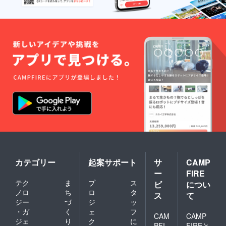
カテゴリー
起案サポート
サ
CAMP
ー
FIRE
テク
ま
プ
ス
ビ
につい
ノロ
ち
ロ
タ
ス
て
ジー
づ
ジ
ッ
・ガ
く
ェ
フ
CAM
CAMP
ジェ
り
ク
に
PFI
FIREと