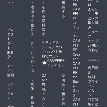
ット
・
ト
相
RE
は
地
を
談
CAM
あんし
域
作
す
PFI
ん・安
活
る
る
RE
全への
性
資
コ
取り組
化
料
ミュ
み
プロ
音
請
ニ
ニュー
ダク
楽
求
ティ
ス
ト
CAM
ヘルプ
クラウドファ
フー
チ
PFI
お問い
ンディングの
ド・
ャ
RE
合わせ
ノウハウを無
飲食
レ
Crea
料で学ぼう
店
ン
tion
各種規定
CAMPFIRE
ジ
CAM
アカデミー
アニ
ス
利用規
PFI
メ・
ポ
約
RE
漫画
ー
CA
説
細則
for
ツ
MP
明
プライ
Soci
ファ
映
FI
会
バシー
al
ッ
像
RE
・
ポリ
Goo
ショ
・
ア
相
シー
d
ン
映
カ
談
特定商
CAM
画
デ
会
取引法
PFI
ゲー
書