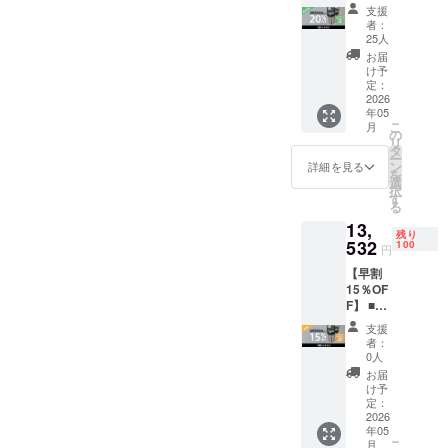
F】 ■リ
料で
支援
ターン
す。 ※
者：
内容 ・
ご注文
25人
CanHol
状況、
お届
der ×２
使用部
け予
セット
材の供
定：
・専用
2026
給状
年05
スト
況、製
こ
月
ラップ×
造工程
の
リ
２本 ■
上の都
タ
ー
価格 本
合など
ン
詳細を見る
を
体価格
により
選
択
20%OF
出荷時
す
る
F：
期が遅
13,
12,736
れる場
残り
円（税
532
合がご
100
円
込） 一
ざいま
【早割
般販売
す。
15％OF
予定価
F】 ■リ
格：
ターン
15,920
支援
内容 ・
円 （税
者：
CanHol
込） ※
0人
der ×２
送料無
お届
セット
料で
け予
・専用
す。 ※
定：
スト
2026
ご注文
年05
ラップ×
状況、
こ
月