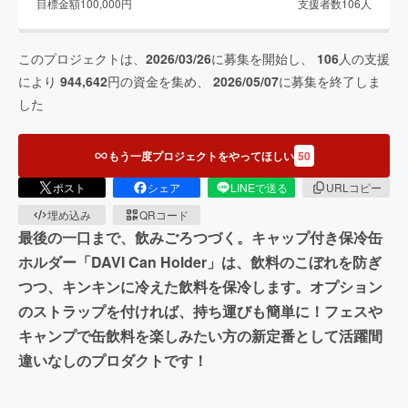
目標金額
100,000
円
支援者数
106
人
このプロジェクトは、
2026/03/26
に募集を開始し、
106
人の支援
により
944,642
円の資金を集め、
2026/05/07
に募集を終了しま
した
もう一度プロジェクトをやってほしい
50
ポスト
シェア
LINEで送る
URLコピー
埋め込み
QRコード
最後の一口まで、飲みごろつづく。キャップ付き保冷缶
ホルダー「DAVI Can Holder」は、飲料のこぼれを防ぎ
つつ、キンキンに冷えた飲料を保冷します。オプション
のストラップを付ければ、持ち運びも簡単に！フェスや
キャンプで缶飲料を楽しみたい方の新定番として活躍間
違いなしのプロダクトです！