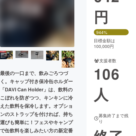
円
まちづくり・地域活性化
CAMPFIRE for Social Good
CAMPFIRE Creation
944%
CAMPFIREふるさと納税
machi-ya
コミュニティ
目標金額は
100,000円
支援者数
106
最後の一口まで、飲みごろつづ
く。キャップ付き保冷缶ホルダー
人
「DAVI Can Holder」は、飲料の
こぼれを防ぎつつ、キンキンに冷
えた飲料を保冷します。オプショ
ンのストラップを付ければ、持ち
募集終了まで残
り
運びも簡単に！フェスやキャンプ
で缶飲料を楽しみたい方の新定番