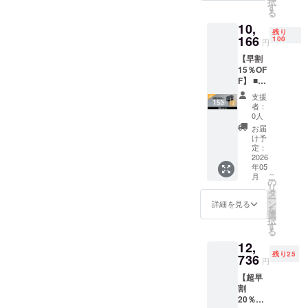
択
（税
材の供
す
る
込） 一
給状
10,
般販売
況、製
残り
予定価
166
造工程
100
円
格：
上の都
【早割
11,960
合など
15％OF
円 （税
により
F】 ■リ
込） ※
出荷時
ターン
送料無
期が遅
支援
内容 ・
料で
れる場
者：
CanHol
す。 ※
合がご
0人
der ×２
ご注文
ざいま
お届
セット
状況、
す。
け予
■価格
使用部
定：
本体価
2026
材の供
年05
格
給状
こ
月
15%OF
況、製
の
リ
F：
造工程
タ
ー
10,166
上の都
ン
詳細を見る
を
円（税
合など
選
択
込） 一
により
す
る
般販売
出荷時
12,
予定価
期が遅
残り25
格：
736
れる場
円
11,960
合がご
【超早
円 （税
ざいま
割
込） ※
す。
20％OF
送料無