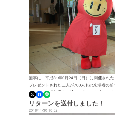
無事に…平成31年2月24日（日）に開催され
プレゼントされた二人が700人もの来場者の
なっていた招待券をお持ちの方にもお会いでき
りがとうございました！たくさんの方の御支援
リターンを送付しました！
の二人も大切に使っていくと申しております。
2018/11/30 10:52
応援していただきありがとうございます。最後