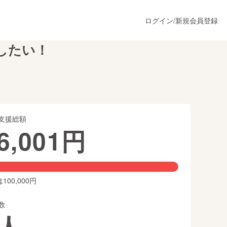
ログイン
/
新規会員登録
したい！
うすぐ公開されます
支援総額
プロダクト
6,001
円
ファッション
スポーツ
00,000円
数
ア
ソーシャルグッド
人