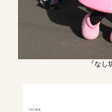
「なし
116
%達成