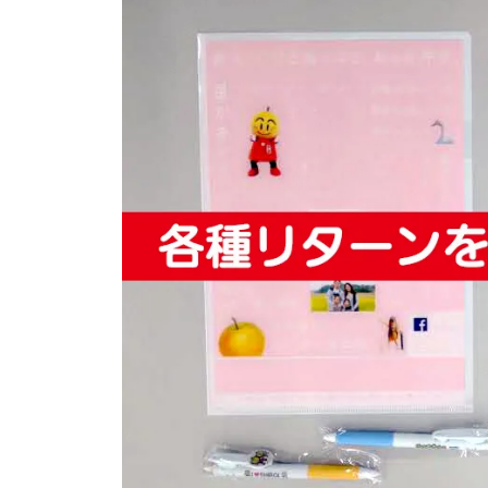
ます…本当に…あ〜ざした〜す！（たこ口）※
に「しろいふるさと大使」を委嘱）の持ちネタ