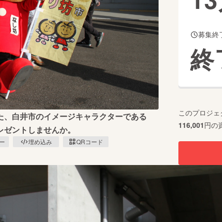
募集終
CAMPFIRE for Social Good
CAMPFIRE Creation
終
CAMPFIREふるさと納税
machi-ya
コミュニティ
このプロジェ
た、白井市のイメージキャラクターである
116,001
円の
レゼントしませんか。
ピー
埋め込み
QRコード