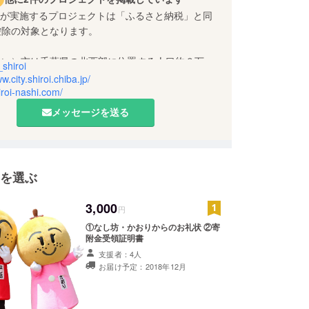
 City が実施するプロジェクトは「ふるさと納税」と同
控除の対象となります。
ろい）市は千葉県の北西部に位置する人口約６万人
shiroi
です。
w.city.shiroi.chiba.jp/
hiroi-nashi.com/
の生産量「しろいの梨」が一推しです。
メッセージを送る
ファンディングを市民団体や市内企業などに普及し
いと考えています。応援よろしくお願いします！
を選ぶ
r：マスコットキャラ「なし坊」
ホームページ、しろいの梨ポータルサイト
3,000
円
①なし坊・かおりからのお礼状 ②寄
附金受領証明書
支援者：4人
お届け予定：2018年12月