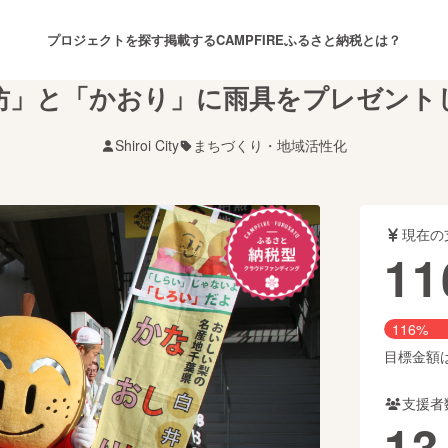
プロジェクトを探す
掲載する
CAMPFIREふるさと納税とは？
坊」と「かおり」に雨具をプレゼント
Shiroi City
まちづくり・地域活性化
注目のリターン
注目の新着プロジェクト
募集終了が近いプロジェクト
も
現在の
音楽
舞台・パフォーマンス
11
ゲーム・サービス開発
フード・飲食店
116%
書籍・雑誌出版
アニメ・漫画
目標金額は1
支援者
チャレンジ
ビューティー・ヘルスケ
13