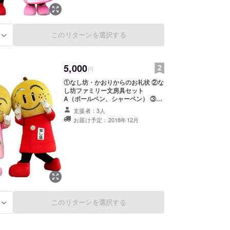
このリターンを選択する
る
5,000
円
①なし坊・かおりからのお礼状 ②な
し坊ファミリー文房具セット
A（ボールペン、シャーペン） ③寄
附金受領証明書
支援者：3人
お届け予定：2018年12月
このリターンを選択する
る