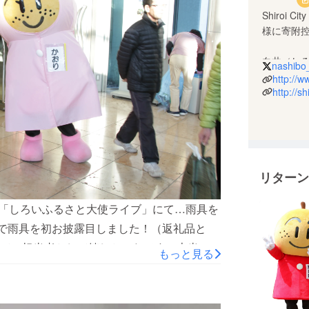
Shiroi
様に寄附
白井（し
nashibo_
の自治体
http://ww
http://s
県内随一
クラウド
ていきた
リターン
Twitte
URL：市
た「しろいふるさと大使ライブ」にて…雨具を
前で雨具を初お披露目しました！（返礼品と
て、担当者として嬉しかったです）本当にあ
もっと見る
があって完成した雨具です。なし坊・かおり
再三になりますが、本当に市の新たな挑戦を
は大使ライブの最後と同じく締めたいと思い