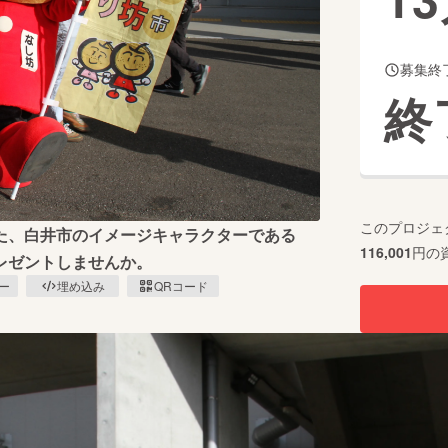
募集終
CAMPFIRE for Social Good
CAMPFIRE Creation
終
CAMPFIREふるさと納税
machi-ya
コミュニティ
このプロジェ
た、白井市のイメージキャラクターである
116,001
円の
レゼントしませんか。
ピー
埋め込み
QRコード