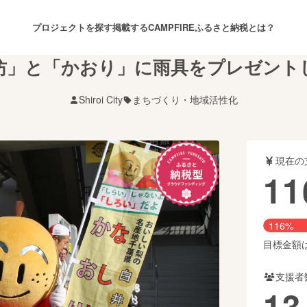
プロジェクトを探す
掲載する
CAMPFIREふるさと納税とは？
坊」と「かおり」に雨具をプレゼント
Shiroi City
まちづくり・地域活性化
注目のリターン
注目の新着プロジェクト
募集終了が近いプロジェクト
も
現在の
音楽
舞台・パフォーマンス
11
ゲーム・サービス開発
フード・飲食店
116%
書籍・雑誌出版
アニメ・漫画
目標金額は1
支援者
チャレンジ
ビューティー・ヘルスケ
13