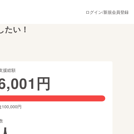
ログイン
/
新規会員登録
したい！
うすぐ公開されます
支援総額
プロダクト
6,001
円
ファッション
スポーツ
00,000円
数
ア
ソーシャルグッド
人