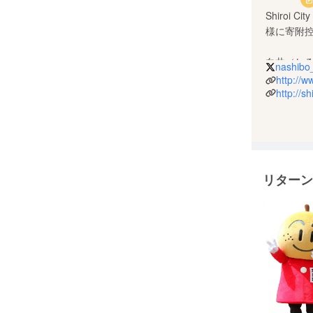
Shiroi
様に寄附
白井（し
nashibo_
の自治体
http://ww
http://s
県内随一
クラウド
ていきた
リターン
Twitte
URL：市