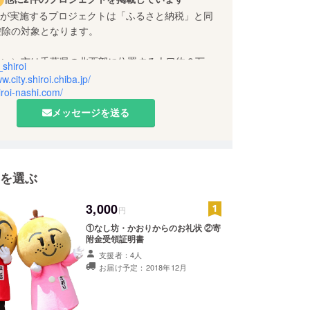
 City が実施するプロジェクトは「ふるさと納税」と同
控除の対象となります。
ろい）市は千葉県の北西部に位置する人口約６万人
shiroi
です。
w.city.shiroi.chiba.jp/
hiroi-nashi.com/
の生産量「しろいの梨」が一推しです。
メッセージを送る
ファンディングを市民団体や市内企業などに普及し
いと考えています。応援よろしくお願いします！
を選ぶ
r：マスコットキャラ「なし坊」
ホームページ、しろいの梨ポータルサイト
3,000
円
①なし坊・かおりからのお礼状 ②寄
附金受領証明書
支援者：4人
お届け予定：2018年12月