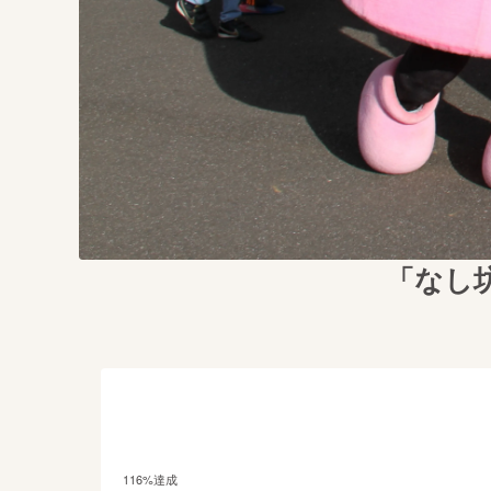
「なし
116
%達成