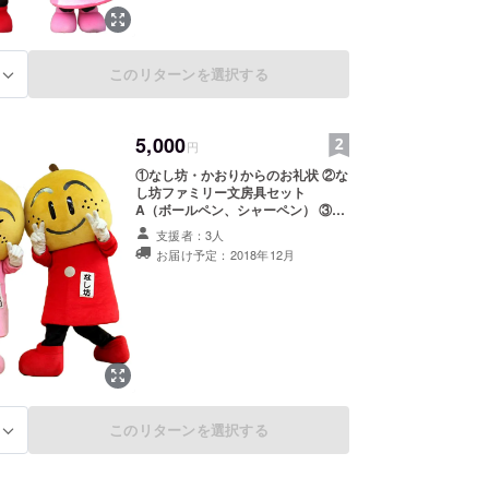
このリターンを選択する
る
5,000
円
①なし坊・かおりからのお礼状 ②な
し坊ファミリー文房具セット
A（ボールペン、シャーペン） ③寄
附金受領証明書
支援者：3人
お届け予定：2018年12月
このリターンを選択する
る