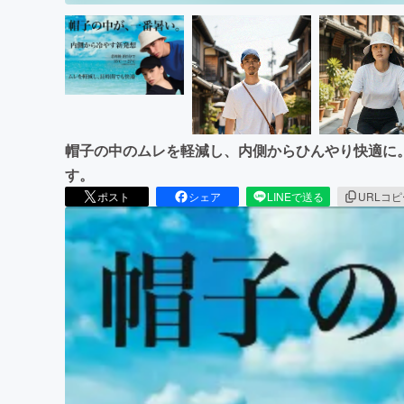
帽子の中のムレを軽減し、内側からひんやり快適に
す。
ポスト
シェア
LINEで送る
URLコ