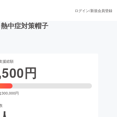
ログイン
/
新規会員登録
る熱中症対策帽子
うすぐ公開されます
支援総額
プロダクト
,500
円
ファッション
スポーツ
00,000円
数
ア
ソーシャルグッド
人