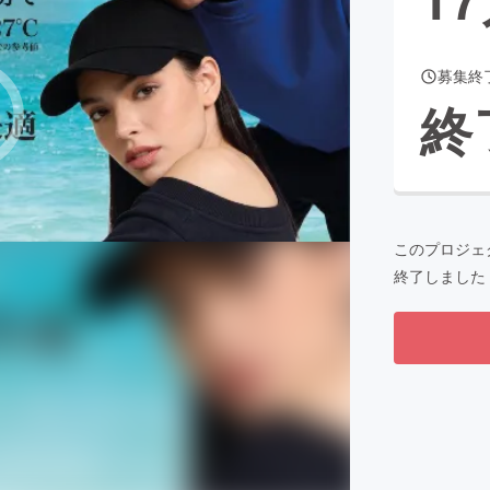
募集終
CAMPFIRE for Social Good
CAMPFIRE Creation
終
CAMPFIREふるさと納税
machi-ya
コミュニティ
このプロジェ
終了しました