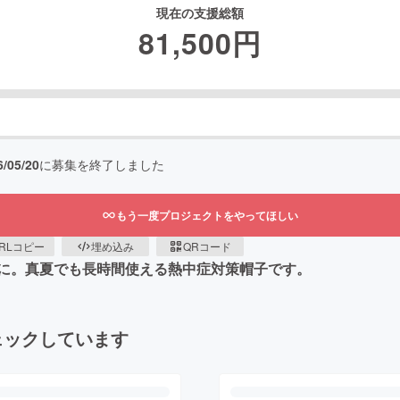
現在の支援総額
81,500
円
6/05/20
に募集を終了しました
もう一度プロジェクトをやってほしい
RLコピー
埋め込み
QRコード
に。真夏でも長時間使える熱中症対策帽子です。
ェックしています