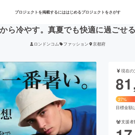
プロジェクトを掲載するには
はじめる
プロジェクトをさがす
から冷やす。真夏でも快適に過ごせ
ロンドンコム
ファッション
京都府
注目のリターン
注目の新着プロジェクト
募集終了が近いプロジェクト
も
現在の
音楽
舞台・パフォーマンス
81
ゲーム・サービス開発
フード・飲食店
27%
書籍・雑誌出版
アニメ・漫画
目標金額は3
支援者
チャレンジ
ビューティー・ヘルスケ
17