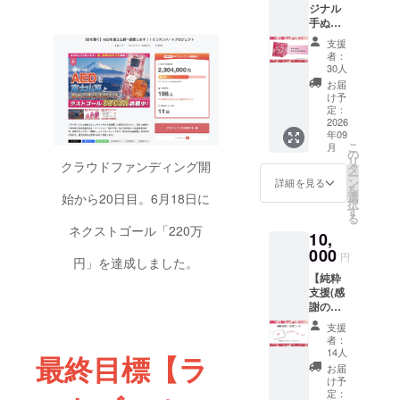
ジナル
ンハー
す。 ※
手ぬぐ
ト(原
細部デ
い】 ミ
画・ハ
ザイン
支援
リオン
ガキサ
は変更
者：
ハート
イズ)を
になる
30人
プロ
ご支援
場合が
お届
ジェク
くだ
ござい
け予
トの象
さった
定：
ます ※
徴でも
2026
「あな
梱包・
年09
ある
たの想
送料含
こ
月
『The
い」と
の
む
リ
Birth』
クラウドファンディング開
共に富
タ
ー
（橘ナ
士山頂
ン
詳細を見る
を
オキ
に運び
選
始から20日目。6月18日に
択
作）の
「富士
す
る
オリジ
宮郵便
ネクストゴール「220万
10,
ナル手
局」か
ぬぐい
000
ら発
円
円」を達成しました。
をお届
送。あ
【純粋
け致し
なたの
支援(感
ます。
元にお
謝の
優しい
届けし
メー
気持ち
ます。
支援
ル)】 感
で包み
サイ
者：
謝の気
込み普
ズ：
14人
最終目標【ラ
持ちを
段使い
100x14
お届
込め
しやす
8m【ハ
け予
て、お
いデザ
定：
ガキサ