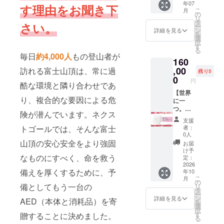
年07
MP3形
グさせ
アルに
／
す理由をお聞き下
こ
月
式にて
て頂い
再現。
150,000
の
リ
ご提供
たご希
額縁付
円コー
タ
さい。
ー
します
望のイ
きで重
ス】 ミ
ン
詳細を見る
を
【静岡
メージ
厚感の
リオン
選
択
人大
に基づ
あるレ
ハート
す
る
学・だ
いて作
プリカ
プロ
毎日
約4,000人
もの登山者が
160
もんで
品の制
を、原
ジェク
キャン
作を
画と同
トにて
,00
訪れる富士山頂は、常に過
残り5
パス】
し、完
じ実物
設置を
0
円
酷な環境と隣り合わせであ
K-
成後に
大でお
する
MIX（静
お届け
届けし
AED
【世界
り、複合的な要因による危
岡エフ
する流
ます。
ボック
に一
エム放
れにな
サイ
スの側
つ。橘
険が潜んでいます。ネクス
送）
りま
ズ：
面にお
ナオキ
支援
ポッド
す。 お
652✕91
名前を
描き下
者：
トゴールでは、そんな富士
キャス
届けま
0mm
記載致
ろし
0人
ト
での時
（厚
します
アート
山頂の安心安全をより強固
お届
「KIKU
間は、
み：
・掲載
作品（
け予
RA」 番
打ち合
25mm
期間：
Mサイ
なものにすべく、命を救う
定：
組の詳
わせか
）【直
2026年
ズ）】
2026
備えを厚くするために、予
年10
細は下
ら最長
筆サイ
7月18日
Mサイ
こ
月
記リン
で3ヶ月
ン入
から約8
ズ：
の
備としてもう一台の
リ
クをご
間を目
り】 ※
年間掲
410✕41
タ
ー
覧下さ
安とし
印刷に
載、事
0mm【
ン
詳細を見る
AED（本体と消耗品）を寄
を
い
て下さ
よる複
業が存
直筆サ
選
択
https://
い。完
製品で
続する
イン入
す
贈することに決めました。
る
k-
成次第
すが、
限り掲
り】