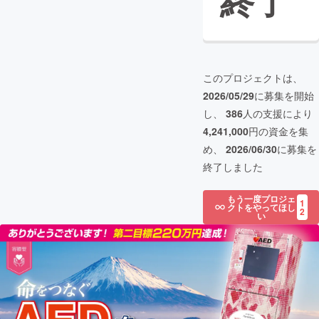
終了
このプロジェクトは、
2026/05/29
に募集を開始
し、
386
人の支援により
4,241,000
円の資金を集
め、
2026/06/30
に募集を
終了しました
もう一度プロジェ
1
クトをやってほし
2
い