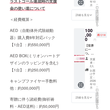
さい
ラストゴール達成時の支援
年10
ご提供
2026年
筆サイ
W25✕H
【アク
こ
月
しま
7月18日
の
ン入
560m
金の使い道について
リル
リ
す】 プ
から約8
タ
り】 ※
【Tシャ
キーホ
ー
ロジェ
年間掲
ン
印刷に
詳細を見る
ツ】 サ
ル
を
クトの
載、事
選
＜経費概算＞
よる複
イズ：
ダー】
択
思いな
業が存
す
製品で
S/M/L/X
サイ
る
ど、と
続する
すが、
Lから選
ズ：約
100
ことん
AED（自動体外式除細動
限り掲
サイン
択可能
40✕約
語りま
,00
載 ・掲
は橘ナ
です 素
残り18
65mm
器）購入費8年対応パック
しょ
載方
0
オキ直
材：プ
※細部デ
円
う！ ・
法：文
筆にな
リント
ザイン
【1台】：約550,000円
詳細：
【世界
字の
りま
ス
は変更
ポッド
に一
み。
す。 ※
ター
になる
キャス
つ。橘
AED
額縁の
0085−C
AED BOX(ミリオンハートデ
場合が
ト「静
ナオキ
ボック
デザイ
VT ご希
ござい
支援
岡人大
描き下
スの左
ンはイ
ザインのラッピングを含む)
望のサ
者：
ます ※
学だも
ろし
側面ス
メージ
2人
イズを
梱包・
んで
アート
【1台】：約250,000円
ペース
です。
備考欄
お届
送料含
キャン
作品（
に記載
※細部デ
け予
にご記
む
パス」
Sサイ
予定で
定：
ザイン
載くだ
キャンプファイヤー手数料
のパー
ズ）】
2026
す ・注
は変更
さい
年10
ソナリ
Sサイ
意事
になる
【アク
こ
他：約300,000円
月
ティ兼
ズ：
項：支
の
場合が
リル
リ
学長・
158✕22
援時、
タ
ござい
キーホ
ー
石川雅
7mm【
必ず備
ン
ます ※
詳細を見る
ル
寄贈に伴う諸経費(御祈祷
を
章と本
直筆サ
考欄に
選
梱包・
ダー】
択
プロ
イン入
掲載を
す
送料含
料・AED送料)：約50,000円
サイ
る
ジェク
り】 ご
希望さ
む
ズ：約