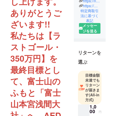
し上げます。
https://ntachibana.official.ec/
ジェクト主
https://millionheart.official.ec/
ありがとうご
宰
特定商取引
法に基づく
2016年40歳
表記
ざいます!!
でアーティ
メッセー
ストとして
ジを送る
私たちは【ラ
活動を始
め、額装家
ストゴール・
の多喜博子
と共にアー
リターンを
350万円】を
ト＆フレー
選ぶ
ム・ハルキ
最終目標とし
ハウスを結
成。霊獣や
目標金額
て、富士山の
動植物の姿
未達でも
を描き、生
リターン
ふもと「富士
が届きま
命を讃える
す
(All-in
ポジティブ
方式)
山本宮浅間大
なメッセー
1,0
ジとして作
00
社」へ、AED
円
品制作に取