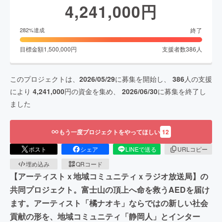
4,241,000
円
終了
282
%達成
目標金額
1,500,000
円
支援者数
386
人
このプロジェクトは、
2026/05/29
に募集を開始し、
386
人の支援
により
4,241,000
円の資金を集め、
2026/06/30
に募集を終了し
ました
もう一度プロジェクトをやってほしい
12
ポスト
シェア
LINEで送る
URLコピー
埋め込み
QRコード
【アーティストｘ地域コミュニティｘラジオ放送局】の
共同プロジェクト。富士山の頂上へ命を救うAEDを届け
ます。アーティスト「橘ナオキ」ならではの新しい社会
貢献の形を、地域コミュニティ「静岡人」とインター