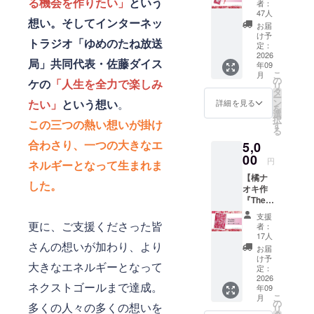
終了後
る機会を作りたい
」
という
ものを
者：
トプロ
1ヶ月以
選択可
47人
想い。そして
インターネッ
ジェク
内。 ※
能です
お届
トの象
メール
ご希望
け予
トラジオ「ゆめのたね放送
徴でも
アドレ
定：
のデザ
ある
2026
スをお
インを
局」共同代表・佐藤ダイス
年09
『The
間違え
備考欄
こ
月
Birth』
の無い
の
にご記
ケの
「人生を全力で楽しみ
リ
（橘ナ
ように
タ
載くだ
ー
オキ
ご入力
ン
たい」
という想い
。
さい ※
詳細を見る
を
作）を
くださ
選
細部デ
択
デザイ
この
三つの熱い想いが掛け
い。 ※
す
ザイン
る
ンした
この支
は変更
合わさり
、一つの大きなエ
5,0
アクリ
援は、
になる
ル製の
00
1,000
場合が
円
ネルギーとなって生まれま
御守り
円、
ござい
【橘ナ
をお届
3,000
ます ※
した。
オキ作
け致し
円、
梱包・
『The
ます。
10,000
送料含
Birth』
サイ
円、
む
支援
直筆サ
ズ：
更に、ご支援くださった皆
100,000
者：
イン入
46x75
円の リ
17人
りポス
さんの想いが加わり、より
mm ※細
ターン
お届
ター】
部デザ
と同じ
け予
大きなエネルギーとなって
ミリオ
インは
定：
内容に
ンハー
2026
変更に
なりま
ネクストゴールまで達成。
年09
トプロ
なる場
す。
こ
月
ジェク
合がご
の
多くの人々の多くの想いを
リ
トの象
ざいま