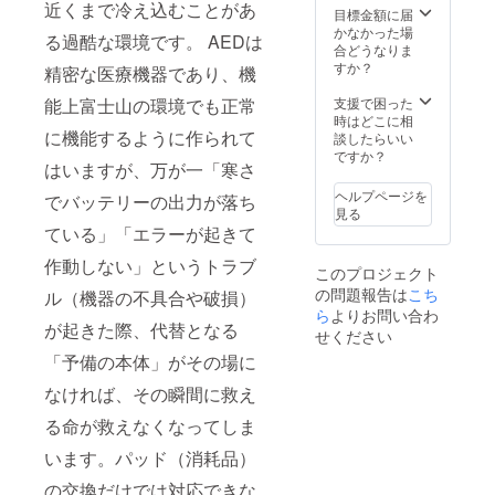
近くまで冷え込むことがあ
になる
わせか
目標金額に届
場合が
ら最長
かなかった場
る過酷な環境です。 AEDは
ござい
で3ヶ月
合どうなりま
ます
間を目
すか？
精密な医療機器であり、機
安とし
て下さ
支援で困った
能上富士山の環境でも正常
い。完
時はどこに相
成次第
に機能するように作られて
談したらいい
ご連絡
ですか？
はいますが、万が一「寒さ
を差し
上げま
ヘルプページを
でバッテリーの出力が落ち
す。 ※
見る
梱包・
ている」「エラーが起きて
送料含
む
作動しない」というトラブ
このプロジェクト
の問題報告は
こち
ル（機器の不具合や破損）
ら
よりお問い合わ
が起きた際、代替となる
せください
「予備の本体」がその場に
なければ、その瞬間に救え
る命が救えなくなってしま
います。パッド（消耗品）
の交換だけでは対応できな