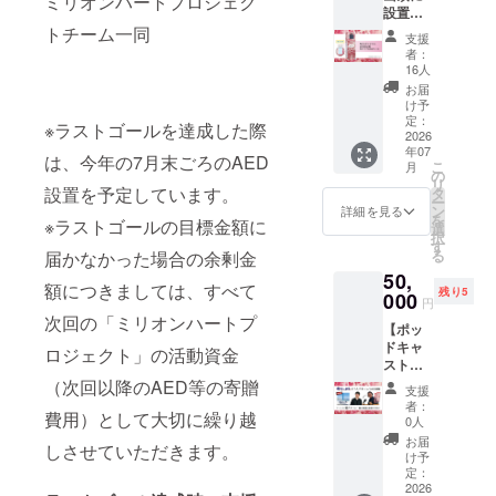
ミリオンハートプロジェク
体サイ
ター
設置す
レプリ
のTシャ
ズ：
0085−C
るAED
トチーム一同
カ。
ツ・ア
W360X
VT ご希
支援
ボック
アート
クリル
H370X
者：
望のサ
スにお
作品を
キーホ
16人
D110m
イズを
名前を
高品質
ルダー
m 持手
お届
備考欄
記載し
な印刷
の3点
け予
サイ
にご記
ます S
でキャ
定：
セット
ズ：
載くだ
※ラストゴールを達成した際
サイズ
2026
ンバス
でお届
W25✕H
さい
年07
／
上にリ
けしま
は、今年の7月末ごろのAED
560m
【アク
こ
月
50,000
アルに
の
す。 富
【Tシャ
リル
リ
円コー
再現。
設置を予定しています。
タ
士山が
ツ】 サ
キーホ
ー
ス】 ミ
額縁付
ン
バカ好
詳細を見る
イズ：
ル
を
※ラストゴールの目標金額に
リオン
きで重
選
きな方
S/M/L/X
ダー】
択
ハート
厚感の
す
にオス
Lから選
サイ
る
届かなかった場合の余剰金
プロ
あるレ
スメの
択可能
ズ：約
50,
ジェク
プリカ
セット
です 素
40✕約
額につきましては、すべて
残り5
トにて
000
を手頃
です
材：プ
円
65mm
設置を
なサイ
【トー
リント
次回の「ミリオンハートプ
※細部デ
【ポッ
する
ズ感で
トバッ
ス
ザイン
ドキャ
AED
お届け
ロジェクト」の活動資金
グ】 本
ター
は変更
スト
ボック
しま
体サイ
0085−C
になる
「静岡
スの側
（次回以降のAED等の寄贈
す。 サ
ズ：
VT ご希
支援
場合が
人大学
面にお
イズ：
W360X
者：
望のサ
ござい
費用）として大切に繰り越
だもん
名前を
273✕41
0人
H370X
イズを
ます ※
でキャ
記載致
0mm（
D110m
お届
備考欄
梱包・
しさせていただきます。
ンパ
します
厚み：
け予
m 持手
にご記
送料含
ス」出
・掲載
定：
25mm
サイ
載くだ
む
演権を
2026
期間：
）【直
ズ：