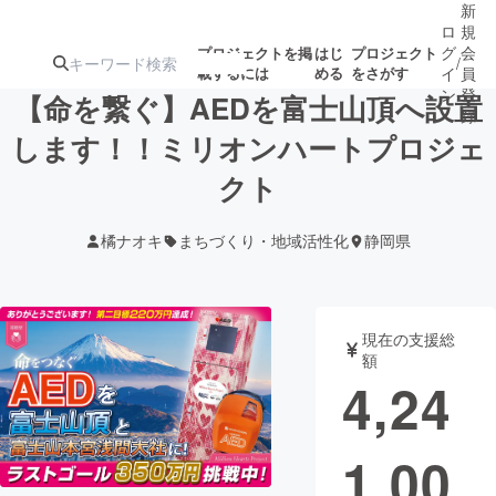
新
ロ
規
グ
会
プロジェクトを掲
はじ
プロジェクト
/
載するには
める
をさがす
イ
員
ン
登
【命を繋ぐ】AEDを富士山頂へ設置
録
します！！ミリオンハートプロジェ
クト
人気のプロ
注目のリ
注目の新着プロ
募集終了が近いプ
もうすぐ公開
ジェクト
ターン
ジェクト
ロジェクト
されます
橘ナオキ
まちづくり・地域活性化
静岡県
アート・写真
音楽
現在の支援総
テクノロジー・ガジェット
ゲーム・サ
額
4,24
映像・映画
書籍・雑誌
1,00
ビジネス・起業
チャレンジ