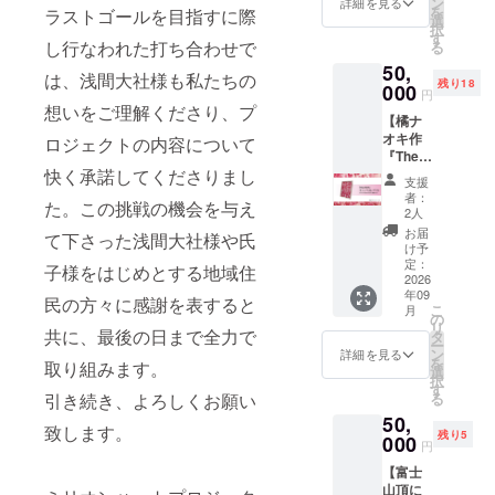
しイラ
ン
る派の
詳細を見る
を
ラストゴールを目指すに際
だもん
ストと
選
方にオ
択
で】ver.
静岡人
す
ススメ
し行なわれた打ち合わせで
る
ミリオ
のデザ
のセッ
50,
ンハー
インを
トです
は、浅間大社様も私たちの
残り18
トプロ
000
掛け合
【トー
円
ジェク
わせた
トバッ
想いをご理解くださり、プ
【橘ナ
トの象
特別デ
グ】 本
オキ作
徴でも
ロジェクトの内容について
ザイン
体サイ
『The
ある
のTシャ
ズ：
Birth』
快く承諾してくださりまし
『The
ツ・ア
W360X
支援
の縮小
Birth」
クリル
H370X
者：
た。この挑戦の機会を与え
版レプ
をデザ
キーホ
2人
D110m
リカ
インし
ルダー
m 持手
お届
て下さった浅間大社様や氏
（複製
た トー
の3点
け予
サイ
画）』
トバッ
定：
セット
ズ：
子様をはじめとする地域住
ミリオ
2026
グと、
でお届
W25✕H
年09
ンハー
今回の
けしま
民の方々に感謝を表すると
560m
こ
月
トプロ
為の描
の
す。 富
【Tシャ
リ
ジェク
共に、最後の日まで全力で
き下ろ
タ
士山登
ツ】 サ
ー
トの象
しイラ
ン
る派の
詳細を見る
イズ：
を
取り組みます。
徴でも
ストと
選
方にオ
S/M/L/X
択
ある作
静岡人
す
ススメ
Lから選
る
引き続き、よろしくお願い
品『The
のデザ
のセッ
択可能
50,
Birth』
インを
トです
です 素
致します。
残り5
（橘ナ
000
掛け合
【トー
材：プ
円
オキ
わせた
トバッ
リント
【富士
作）の
特別デ
グ】 本
ス
山頂に
縮小版
ザイン