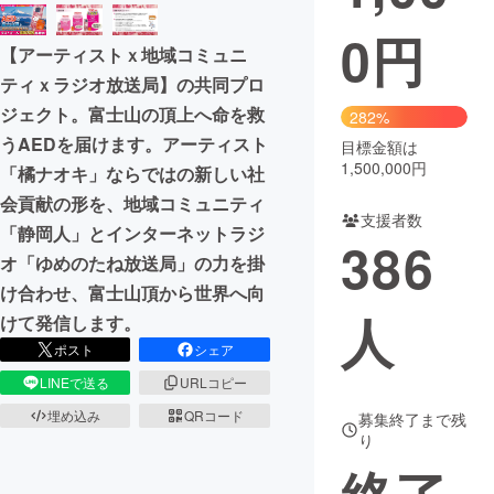
0
円
まちづくり・地域活性化
【アーティストｘ地域コミュニ
ティｘラジオ放送局】の共同プロ
CAMPFIRE for Social Good
CAMPFIRE Creation
ジェクト。富士山の頂上へ命を救
282%
CAMPFIREふるさと納税
machi-ya
コミュニティ
うAEDを届けます。アーティスト
目標金額は
1,500,000円
「橘ナオキ」ならではの新しい社
会貢献の形を、地域コミュニティ
支援者数
「静岡人」とインターネットラジ
386
オ「ゆめのたね放送局」の力を掛
け合わせ、富士山頂から世界へ向
人
けて発信します。
ポスト
シェア
LINEで送る
URLコピー
埋め込み
QRコード
募集終了まで残
り