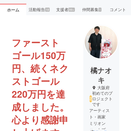
活動報告
支援者
仲間募集
コメント
ホーム
18
99+
1
ファースト
ゴール150万
円、続くネク
橘ナオ
ストゴール
キ
大阪府
220万円を達
初めてのプ
ロジェクト
成しました。
です
アーティス
心より感謝申
ト・画家
ミリオン
ハートプロ