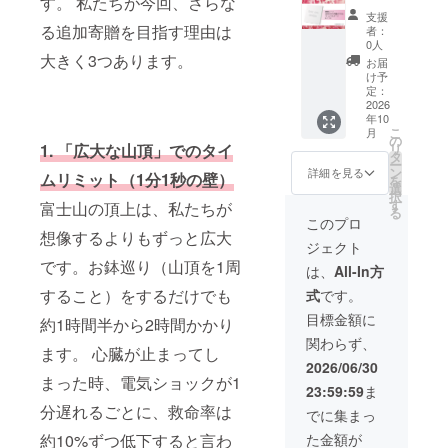
す。 私たちが今回、さらな
や大き
いて作
面にお
ナオキ
支援
さ等で
品の制
名前を
描き下
る追加寄贈を目指す理由は
者：
問題が
作を
記載致
ろし
0人
生じた
し、完
します
アート
大きく3つあります。
お届
場合は
成後に
・掲載
作品（
け予
平体や
お届け
期間：
Lサイ
定：
縮小す
する流
2026年
ズ）】
2026
年10
る場合
れにな
7月18日
Lサイ
こ
月
がござ
りま
から約8
ズ：
の
リ
1. 「広大な山頂」でのタイ
いま
す。 お
年間掲
910✕91
タ
ー
す。 ※
届けま
載、事
0mm【
ン
詳細を見る
ムリミット（1分1秒の壁）
を
細部デ
での時
業が存
直筆サ
選
択
ザイン
間は、
続する
イン入
す
富士山の頂上は、私たちが
る
は変更
打ち合
限り掲
り】
このプロ
になる
わせか
載 ・掲
【作品
想像するよりもずっと広大
ジェクト
場合が
ら最長
載方
の制作
です。お鉢巡り（山頂を1周
ござい
で3ヶ月
法：文
からお
は、
All-In方
ます
間を目
字、ロ
届けま
すること）をするだけでも
式
です。
安とし
ゴの
での流
て下さ
み。
れ】 ご
目標金額に
約1時間半から2時間かかり
い。完
AED
支援確
関わらず、
成次第
ボック
定後、
ます。 心臓が止まってし
ご連絡
スの左
作家で
2026/06/30
を差し
側面ス
ある橘
まった時、電気ショックが1
23:59:59
ま
上げま
ペース
ナオキ
す。 ※
に記載
本人と
分遅れるごとに、救命率は
でに集まっ
梱包・
予定で
オンラ
た金額が
約10%ずつ低下すると言わ
送料含
す ・注
インで