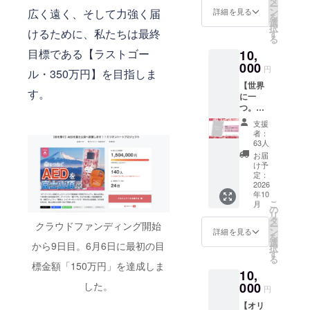
タ
ー
徴でも
す ※梱
ン
詳細を見る
広く遠く、そして力強く届
を
ある作
包・送
選
択
品『The
けるために、私たちは最終
料含む
す
る
Birth』
目標である【ラストゴー
10,
（橘ナ
オキ
000
円
ル・350万円】を目指しま
作）を
【世界
デザイ
す。
に一
ンした
つ。富
ポス
士山頂
ターを
支援
からあ
お届け
者：
なたに
致しま
63人
届けま
す。 サ
お届
す。橘
イズ：
け予
ナオキ
515✕72
定：
描き下
2026
8mm（
年10
ろしミ
B2サイ
こ
月
リオン
ズ） ※
の
リ
ハー
印刷に
タ
クラウドファンディング開始
ー
ト】
よる複
ン
詳細を見る
を
アー
製品で
選
から9日目。6月6日に最初の目
択
ティス
すが、
す
る
ト橘ナ
サイン
標金額「150万円」を達成しま
10,
オキが
は橘ナ
書き下
000
した。
オキ直
円
ろした
筆にな
【オリ
ミリオ
りま