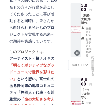
私たちの想いに共感し、200
静岡人
この支
5,0
のデザ
援は、
名もの方々が行動を起こし
インを
00
1,000
円
掛け合
円、
てくださったことに喜び感
【純粋
わせた
5,000
支援(感
特別デ
円、
動すると同時に、皆さんか
謝の
ザイン
10,000
メー
ら向けられる私たちのプロ
のアク
円、
支援
ル)】 感
リル
100,000
者：
ジェクトが実現する未来へ
謝の気
キーホ
円の リ
17人
持ちを
ルダー
ターン
お届
の期待を実感しています。
込め
をお届
と同じ
け予
て、お
けいた
定：
内容に
礼の
2026
しま
なりま
このプロジェクトは、
年08
メッ
す。 サ
す。
こ
月
セージ
イズ：
の
ア
ーティスト・橘ナオ
キの
リ
をお送
約40x約
タ
ー
りしま
65mm
「明るくポジティブなグッ
ン
詳細を見る
を
す。 支
素材：
選
択
ドニュースで世界を彩りた
援者の
アクリ
す
る
皆さま
ル／
い」
という想い。
富士山の
5,0
の応援
ボール
がイベ
00
チェー
円
ある静岡県の地域
コミュニ
ントの
ン付属
【アク
力で
3つのデ
ティ「
静岡人」代表・石川
リル御
す。
ザイン
守り】
メール
からお
雅章の
「命の大切さを考え
ミリオ
送付は
好みの
支援
ンハー