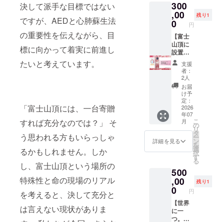
300
mix.co.j
ご連絡
サイン
載 ・掲
【作品
決して派手な目標ではない
p/podca
を差し
は橘ナ
載方
の制作
,00
残り1
ですが、AEDと心肺蘇生法
st_local
上げま
オキ直
法：文
からお
0
円
/shizuo
す。 ※
筆にな
字、ロ
届けま
の重要性を伝えながら、目
kajin
梱包・
りま
ゴの
での流
【富士
送料含
す。 ※
み。
れ】 ご
山頂に
標に向かって着実に前進し
む
額縁の
AED
支援確
設置す
デザイ
ボック
定後、
るAED
たいと考えています。
支援
ンはイ
スの左
作家で
ボック
者：
メージ
側面ス
ある橘
スにお
2人
です。
ペース
ナオキ
名前を
お届
※細部デ
に記載
本人と
記載し
け予
ザイン
予定で
オンラ
ます L
定：
「富士山頂には、一台寄贈
は変更
す ・注
インで
サイズ
2026
年07
になる
意事
打ち合
／
こ
月
すれば充分なのでは？」 そ
場合が
項：支
わせ
300,000
の
リ
ござい
援時、
(LINEや
円コー
タ
う思われる方もいらっしゃ
ー
ます ※
必ず備
ZOOM
ス】 ミ
ン
詳細を見る
を
梱包・
考欄に
など)を
リオン
選
るかもしれません。しか
択
送料含
掲載を
行な
ハート
す
る
む
希望さ
い、ヒ
プロ
し、富士山頂という場所の
500
れるお
アリン
ジェク
名前を
グさせ
トにて
特殊性と命の現場のリアル
,00
残り1
ご記入
て頂い
設置を
0
円
を考えると、決して充分と
くださ
たご希
する
い ※お
望のイ
AED
【世界
は言えない現状がありま
名前の
メージ
ボック
に一
文字数
に基づ
スの側
つ。橘