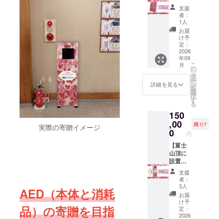
方、も
とエネ
終了後
Birth』
場合が
支援
しく
ルギー
1ヶ月以
の実物
ござい
者：
は、オ
を体験
内。 ※
大レプ
ます
1人
ンライ
して頂
メール
リカ
お届
ンでご
けま
アドレ
（複製
け予
一緒で
す。
スをお
画）』
定：
きる方
【作品
間違え
ミリオ
2026
年09
1回の収
の制作
の無い
ンハー
こ
月
録は、
からお
ように
トプロ
の
リ
20〜30
届けま
ご入力
ジェク
タ
ー
分 ・収
での流
くださ
トの象
ン
詳細を見る
を
録場
れ】 ご
い。 ※
徴でも
選
択
所： 株
支援確
この支
ある作
す
る
式会社
定後、
援は、
品『The
150
エスク
作家で
1,000
Birth』
リエイ
ある橘
円、
（橘ナ
,00
残り7
実際の寄贈イメージ
ト 〒
ナオキ
3,000
オキ
0
円
424−08
本人と
円、
作）の
06 静
オンラ
5,000
実物大
【富士
岡市清
インで
円、
レプリ
山頂に
水区辻
打ち合
10,000
カ。
設置す
1−7−9
わせ
円の リ
アート
るAED
支援
TEL
(LINEや
ターン
作品を
ボック
者：
054−36
ZOOM
と同じ
高品質
スにお
3人
AED（本体と消耗
1−3311
など)を
内容に
な印刷
名前を
お届
・収録
行な
なりま
でキャ
記載し
け予
品）の寄贈を目指
した音
い、ヒ
す。
ンバス
ます M
定：
源は
アリン
上にリ
サイズ
2026