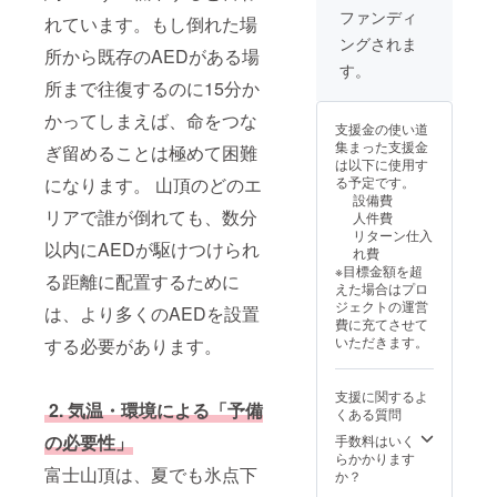
む
意事
打ち合
ファンディ
れています。もし倒れた場
項：支
わせ
ングされま
援時、
(LINEや
所から既存のAEDがある場
必ず備
ZOOM
す。
考欄に
など)を
所まで往復するのに15分か
掲載を
行な
希望さ
い、ヒ
かってしまえば、命をつな
支援金の使い道
れるお
アリン
集まった支援金
ぎ留めることは極めて困難
名前を
グさせ
は以下に使用す
ご記入
て頂い
る予定です。
になります。 山頂のどのエ
くださ
たご希
設備費
い ※お
望のイ
リアで誰が倒れても、数分
人件費
名前の
メージ
リターン仕入
文字数
に基づ
以内にAEDが駆けつけられ
れ費
や大き
いて作
※目標金額を超
さ等で
品の制
る距離に配置するために
えた場合はプロ
問題が
作を
ジェクトの運営
は、より多くのAEDを設置
生じた
し、完
費に充てさせて
場合は
成後に
いただきます。
する必要があります。
平体や
お届け
縮小す
する流
る場合
れにな
支援に関するよ
がござ
りま
2. 気温・環境による「予備
くある質問
いま
す。 お
す。 ※
届けま
の必要性」
手数料はいく
細部デ
での時
らかかります
ザイン
間は、
富士山頂は、夏でも氷点下
か？
は変更
打ち合