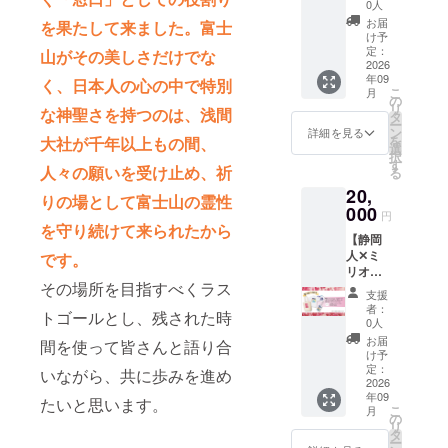
ジェク
をデザ
D100✕
0人
トオリ
インし
H124m
お届
を果たして来ました。富士
ジナル
た トー
m ※ポス
け予
グッズ
トバッ
定：
トカー
山がその美しさだけでな
セッ
2026
グと、
ドは付
年09
ト】
今回の
く、日本人の心の中で特別
属して
こ
月
【富士
為の描
の
おりま
リ
な神聖さを持つのは、浅間
山は登
き下ろ
タ
せん ※
ー
るもん
しイラ
ン
細部デ
詳細を見る
を
大社が千年以上もの間、
だもん
ストと
選
ザイン
択
で】ver.
静岡人
す
は変更
人々の願いを受け止め、祈
る
ミリオ
のデザ
になる
20,
ンハー
インを
場合が
りの場として富士山の霊性
トプロ
000
掛け合
ござい
円
ジェク
わせた
を守り続けて来られたから
ます ※
【静岡
トの象
特別デ
梱包・
人✕ミ
徴でも
です。
ザイン
送料含
リオン
ある
のTシャ
む
その場所を目指すべくラス
ハート
『The
ツ・ア
支援
プロ
Birth」
クリル
者：
トゴールとし、残された時
ジェク
をデザ
キーホ
0人
トオリ
インし
ルダー
お届
間を使って皆さんと語り合
ジナル
た トー
の3点
け予
グッズ
トバッ
定：
セット
いながら、共に歩みを進め
セッ
2026
グと、
でお届
年09
ト】
今回の
たいと思います。
けしま
こ
月
【富士
為の描
の
す。 富
リ
山がバ
き下ろ
タ
士山見
ー
カ好き