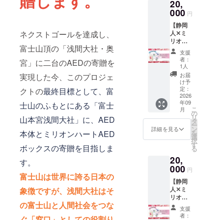
贈します。
20,
再現し
援は、
た、日
000
1,000
円
付入り
円、
【静岡
記念仕
3,000
人✕ミ
ネクストゴールを達成し、
様のア
円、
リオン
クリル
5,000
富士山頂の「浅間大社・奥
ハート
スタン
円、
支援
プロ
ドで
100,000
者：
宮」に二台のAEDの寄贈を
ジェク
す。付
円の リ
1人
トオリ
属パー
ターン
お届
実現した今、このプロジェ
ジナル
ツによ
と同じ
け予
グッズ
り、ポ
定：
内容に
クトの
最終目標として、富
セッ
2026
スト
なりま
年09
ト】
士山のふもとにある「富士
カード
す。
こ
月
【富士
を立て
の
リ
山本宮浅間大社」に、AED
山は見
られる
タ
ー
るもん
のでお
ン
詳細を見る
を
本体とミリオンハートAED
だもん
好みの
選
択
で】ver.
作品な
す
ボックスの寄贈を目指しま
る
ミリオ
どを一
20,
ンハー
緒にか
す。
トプロ
000
ざるの
円
ジェク
もオス
富士山は世界に誇る日本の
【静岡
トの象
スメで
人✕ミ
象徴ですが、浅間大社はそ
徴でも
す。 完
リオン
ある
成サイ
の富士山と人間社会をつな
ハート
『The
ズ：
支援
プロ
Birth」
W150✕
者：
ぐ「窓口」としての役割り