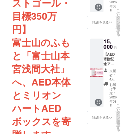
ストゴール・
礼の
2026
インで
イズ / 直
年08
メッ
す。 サ
筆サイ
こ
月
セージ
目標350万
イズ：
の
ン入
リ
をお送
600✕60
タ
り】 ※
ー
りしま
0mm ※
ン
ハガキ
詳細を見る
を
円】
す。 支
細部デ
選
には特
択
援者の
ザイン
す
別な消
る
皆さま
は変更
印(風景
富士山のふも
15,
の応援
になる
印)が捺
がイベ
000
場合が
されま
円
ントの
ござい
す ※絵
と「
富士山本
【AED
力で
ます ※
柄は完
寄贈記
す。
梱包・
全ラン
念アク
メール
宮浅間大社」
送料含
ダムと
リルポ
送付は
む
なりご
支援
スト
終了後
指定は
者：
へ、AED本体
カード
1ヶ月以
4人
できま
スタン
内。 ※
せん ※
お届
ド】 本
メール
け予
梱包・
とミリオン
プロ
アドレ
定：
送料含
ジェク
2026
スをお
む
年09
トで寄
間違え
ハートAED
こ
月
贈する
の無い
の
リ
AED
ように
タ
ー
ボック
ご入力
ボックスを寄
ン
詳細を見る
を
スを約
くださ
選
択
1/10サ
い。 ※
す
る
イズで
この支