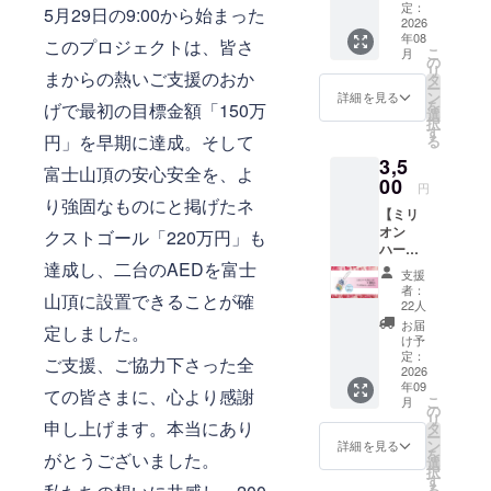
品奉納を通
て、お
アドレ
定：
5月29日の9:00から始まった
礼の
2026
じて地域活
スをお
年08
メッ
間違え
このプロジェクトは、皆さ
性化を促す
こ
月
セージ
の無い
の
リ
など、アー
をお送
まからの熱いご支援のおか
ように
タ
ー
りしま
ご入力
ン
ティストと
詳細を見る
を
げで最初の目標金額「150万
す。 支
くださ
選
しての本分
択
援者の
い。 ※
す
円」を早期に達成。そして
る
やアート作
皆さま
この支
3,5
の応援
援は、
品の有する
富士山頂の安心安全を、よ
がイベ
00
3,000
円
機能性を探
ントの
円、
り強固なものにと掲げたネ
【ミリ
力で
求し、自己
5,000
オン
す。
クストゴール「220万円」も
円、
表現の域を
ハート
メール
10,000
超えた活動
プロ
達成し、二台のAEDを富士
送付は
円、
支援
ジェク
終了後
100,000
を続けてい
者：
山頂に設置できることが確
ト✕静
1ヶ月以
円の リ
22人
ます。
岡人 ア
内。 ※
ターン
お届
定しました。
クリル
メール
と同じ
け予
キーホ
アドレ
定：
内容に
ご支援、ご協力下さった全
1976年生ま
ル
2026
スをお
なりま
れ。大阪在
年09
ダー】
間違え
す。
ての皆さまに、心より感謝
こ
月
今回の
の無い
の
リ
為の描
申し上げます。本当にあり
ように
タ
ー
き下ろ
ご入力
ン
詳細を見る
を
がとうございました。
しイラ
くださ
選
択
ストと
い。 ※
す
る