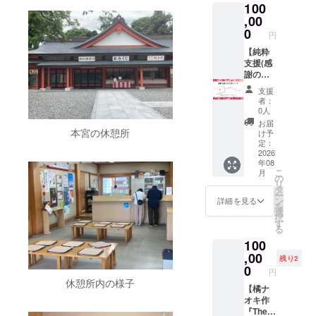
100
トの
支援い
れるお
40✕約
オー
ただい
,00
名前を
65mm
ナーで
た「あ
ご記入
0
※細部デ
円
ある
なた」
くださ
ザイン
アー
のため
【純粋
い ※お
は変更
ティス
に、
支援(感
名前の
になる
トの橘
アー
謝の
文字数
場合が
ナオキ
ティス
メー
が多い
ござい
支援
と一緒
ト橘ナ
ル)】 感
場合は
ます ※
者：
に番組
オキが
謝の気
平体や
0人
梱包・
収録し
世界に
持ちを
縮小す
送料含
お届
配信い
一つの
込め
る場合
本宮の休憩所
け予
む
たしま
ハート
て、お
がござ
定：
す。 ・
の作品
礼の
2026
いま
年08
提供方
を描き
メッ
す。 ※
こ
月
法：
ます。
セージ
こちら
の
リ
2026年
印刷に
をお送
のコー
タ
ー
8月〜10
よる複
りしま
スでは
ン
詳細を見る
を
月まで
製品で
す。 支
個人の
選
択
に清水
は感じ
援者の
お名前
す
る
の特設
得な
皆さま
のみの
100
会場
い、
の応援
記載と
（エス
キャン
がイベ
,00
なりま
残り2
クリエ
バスに
ントの
す。 ※
0
円
イト）
描いた
力で
細部デ
休憩所内の様子
へお越
原画な
す。
【橘ナ
ザイン
しいた
らでは
メール
オキ作
は変更
だける
の迫力
送付は
『The
になる