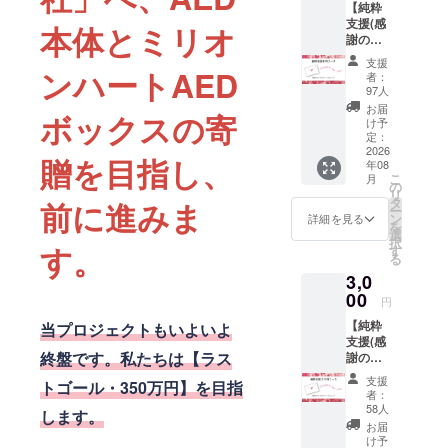
【純粋
り組んでい
支援(感
本体とミリオ
ます。
謝の
メー
支援
ル)】 感
ンハートAED
作品販売の
者：
謝の気
97人
売上げの一
持ちを
お届
ボックスの寄
部を自然災
込め
け予
て、お
定：
害被災地へ
礼の
2026
贈を目指し、
の復興支援
年08
メッ
こ
月
セージ
や、AEDの
の
リ
をお送
タ
前に進みま
設置支援に
ー
りしま
ン
詳細を見る
を
充てるな
す。 支
選
択
援者の
す。
す
ど、独自の
る
皆さま
チャリティ
3,0
の応援
活動である
がイベ
00
円
ントの
「ミリオン
【純粋
力で
当プロジェクトもいよいよ
ハートプロ
支援(感
す。
終盤です。私たちは
【ラス
謝の
メール
ジェクト」
メー
送付は
支援
への取り組
トゴール・350万円】を目指
ル)】 感
終了後
者：
みや、社寺
謝の気
1ヶ月以
58人
します。
持ちを
内。 ※
仏閣への作
お届
込め
メール
け予