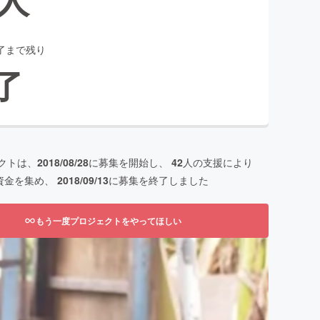
了まで残り
了
クトは、
2018/08/28
に募集を開始し、
42
人の支援により
資金を集め、
2018/09/13
に募集を終了しました
もう一度プロジェクトをやってほしい