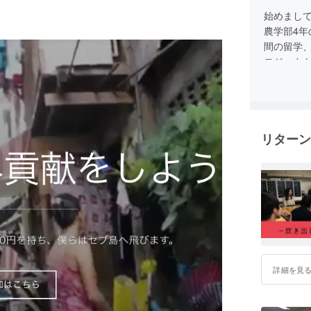
始めまして
農学部4
間の留学、
ロジェク
ことがき
差」を解
いいたし
リターン
詳細を見