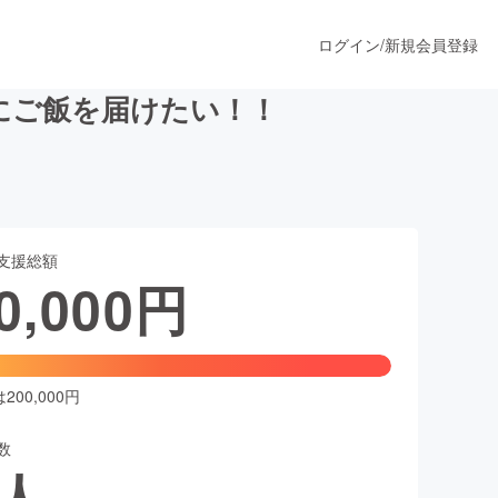
ログイン
/
新規会員登録
”にご飯を届けたい！！
うすぐ公開されます
支援総額
プロダクト
0,000
円
ファッション
スポーツ
00,000円
数
ア
ソーシャルグッド
人