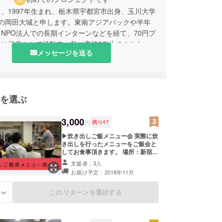
、1997年生まれ、栃木県宇都宮市出身、玉川大学
年の岡田大城と申します。東南アジアバックや半年
NPO法人での長期インターンなどを経て、70円プ
トに代表として活動中。私は高校2年生のふとした
メッセージを送る
っかけで、世界の不平等を知り、「世界の飢餓の格
決したいと想い日々活動しています。よろしくお願
ます。
を選ぶ
3,000
円
残り
47
▶︎炊き出しご飯メニュー会 実際に炊
き出しを行ったメニューをご飯会と
してお食事頂きます。 場所：新宿周
辺を予定(11月開催予定） ▶︎支援者
支援者：3人
限定Facebookグループにご招待 現
お届け予定：2018年11月
地での活動の様子や、リアルな声、
写真、動画等を更新していきます。
▶︎ポストカード2枚 セブ島にて僕た
このリターンを選択する
る
ちが撮影した写真をポストカードし
て郵送いたします。 ▶︎お礼のメッ
セージ ご支援いただいた感謝とし