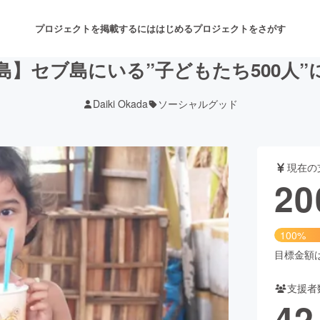
プロジェクトを掲載するには
はじめる
プロジェクトをさがす
】セブ島にいる”子どもたち500人
Daiki Okada
ソーシャルグッド
注目のリターン
注目の新着プロジェクト
募集終了が近いプロジェクト
も
現在の
音楽
舞台・パフォーマンス
20
ゲーム・サービス開発
フード・飲食店
100%
書籍・雑誌出版
アニメ・漫画
目標金額は2
支援者
チャレンジ
ビューティー・ヘルスケ
42