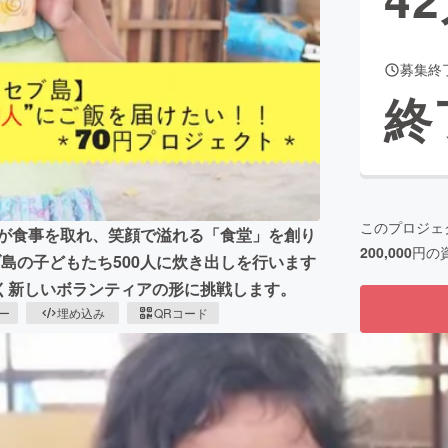
募集終
CAMPFIRE for Social Good
CAMPFIRE Creation
終
CAMPFIREふるさと納税
machi-ya
コミュニティ
このプロジェ
ちが食事を取れ、笑顔で溢れる「食堂」を創り
200,000
円の
島の子どもたち500人に炊き出しを行います
く新しいボランティアの形に挑戦します。
ピー
埋め込み
QRコード