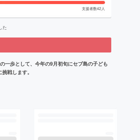
支援者数
42
人
した
めの一歩として、今年の9月初旬にセブ島の子ども
に挑戦します。