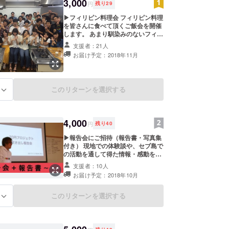
て、プロジェクトメンバーからお礼
3,000
円
残り
29
のメッセージをお送りさせて頂きま
す。
▶︎フィリピン料理会 フィリピン料理
を皆さんに食べて頂くご飯会を開催
します。 あまり馴染みのないフィリ
ピン料理をぜひこの機会に！ 場所：
支援者：21人
新宿周辺を予定 （11月開催予定）
お届け予定：2018年11月
▶︎支援者限定Facebookグループに
ご招待 現地での活動の様子や、リア
ルな声、写真、動画等を更新してい
きます。 ▶︎ポストカード2枚 セブ島
このリターンを選択する
る
にて僕たちが撮影した写真をポスト
カードして郵送いたします。 ▶︎お礼
のメッセージ ご支援いただいた感謝
として、プロジェクトメンバーから
4,000
お礼のメッセージをお送りさせて頂
円
残り
40
きます。
▶︎報告会にご招待（報告書・写真集
付き） 現地での体験談や、セブ島で
の活動を通して得た情報・感動を直
接報告会としてお話させて頂きま
支援者：10人
す。報告書を当日資料として配布さ
お届け予定：2018年10月
せていただきます。 場所：新宿周辺
を予定 （10月開催予定） ▶︎支援
者限定Facebookグループにご招待
このリターンを選択する
る
現地での活動の様子や、リアルな
声、写真、動画等を更新していきま
す。 ▶︎ポストカード2枚 セブ島にて
僕たちが撮影した写真をポストカー