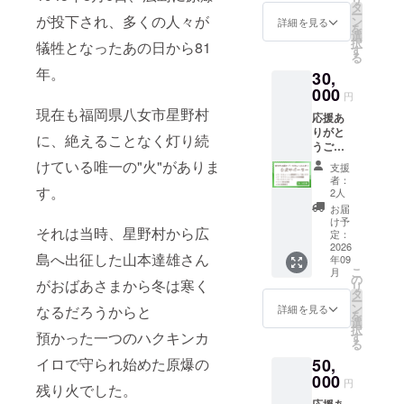
ターと
ます。
タ
ー
してお
が投下され、多くの人々が
※応援隊
ン
詳細を見る
を
名前を
のリ
選
択
犠牲となったあの日から81
掲載。
ターン
す
る
② 募集
は全て
年。
30,
期間終
他の金
了後、
000
額と同
円
サンク
じ内容
現在も福岡県八女市星野村
応援あ
スメー
になっ
りがと
ルをお
ており
に、絶えることなく灯り続
うござ
送りし
ます。
いま
ます。
けている唯一の"火"がありま
支援
す！ ①
③ ピー
者：
ピース
す。
スキャ
2人
キャン
ンドル
お届
ドル開
ライブ
け予
それは当時、星野村から広
催の主
配信へ
定：
催権。
2026
の参加
島へ出征した山本達雄さん
年09
(8月~9
ガイド
こ
月
月上旬
をお送
の
がおばあさまから冬は寒く
リ
までの
りしま
タ
ー
日程に
す。 ④
ン
なるだろうからと
詳細を見る
を
限る) ②
今年の
選
択
ピース
預かった一つのハクキンカ
ピース
す
る
アク
キャン
イロで守られ始めた原爆の
50,
ション
ドル終
SNSに
000
了後(9
円
残り火でした。
て、公
月頃)に