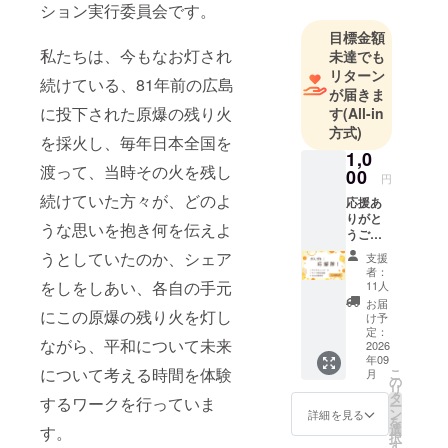
ション実行委員会です。
目標金額
私たちは、今もなお灯され
未達でも
リターン
続けている、81年前の広島
が届きま
に投下された原爆の残り火
す
(All-in
方式)
を採火し、毎年日本全国を
1,0
渡って、当時その火を残し
00
円
続けていた方々が、どのよ
応援あ
りがと
うな思いを抱き何を伝えよ
うござ
いま
うとしていたのか、シェア
支援
す！ ①
者：
募集期
をしをしあい、各自の手元
11人
間終了
お届
にこの原爆の残り火を灯し
後、サ
け予
ンクス
定：
ながら、平和について未来
メール
2026
年09
をお送
について考える時間を体験
こ
月
りしま
の
リ
す。 ②
タ
するワークを行っていま
ー
ピース
ン
詳細を見る
を
キャン
選
す。
択
ドルラ
す