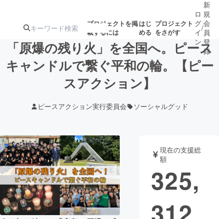
新
ロ
規
グ
会
プロジェクトを掲
はじ
プロジェクト
/
載するには
める
をさがす
イ
員
ン
登
「原爆の残り火」を全国へ。ピース
録
キャンドルで繋ぐ平和の輪。【ピー
スアクション】
人気のプロ
注目のリ
注目の新着プロ
募集終了が近いプ
もうすぐ公開
ジェクト
ターン
ジェクト
ロジェクト
されます
ピースアクション実行委員会
ソーシャルグッド
アート・写真
音楽
現在の支援総
テクノロジー・ガジェット
ゲーム・サ
額
325,
映像・映画
書籍・雑誌
312
ビジネス・起業
チャレンジ