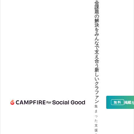
会
課
題
の
解
決
を
み
ん
な
で
支
え
合
う
新
し
い
ク
ラ
フ
ァ
ン
掲載
無料
集
ま
っ
た
支
援