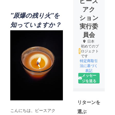
ピース
アク
"原爆の残り火"を
ション
知っていますか？
実行委
員会
日本
初めてのプ
ロジェクト
です
特定商取引
法に基づく
表記
メッセー
ジを送る
リターンを
こんにちは、ピースアク
選ぶ