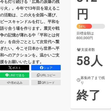
今も灯り続ける「広島の原爆の残
円
り火」。今年で13年目を迎えるこ
まちづくり・地域活性化
の活動は、この火を全国へ運び、
ピースキャンドルを灯し、平和を
CAMPFIRE for Social Good
CAMPFIRE Creation
54%
語り合う場を作ります。震災や戦
CAMPFIREふるさと納税
machi-ya
コミュニティ
目標金額は
争の記憶が薄れる中「平和とは何
600,000円
か」を自分ごととして次世代へ繋
ぎたい。今こそ日本から世界へ平
支援者数
58
人
和へのアクションを。温かいご支
援をお願いいたします。
ポスト
シェア
LINEで送る
URLコピー
募集終了まで残
り
埋め込み
QRコード
終了