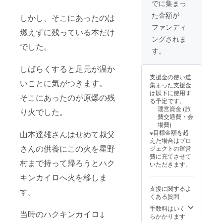
了後、
月頃)に
でに集まっ
サンク
2026年
た金額が
スメー
しかし、そこにあったのは
活動報
ルをお
告をお
ファンディ
燃えずに残っている本だけ
送りし
送りし
ングされま
ます。
ます。
でした。
④ ピー
す。
スキャ
ンドル
しばらくすると足元が温か
ライブ
支援金の使い道
配信へ
いことに気がつきます。
集まった支援金
の参加
は以下に使用す
ガイド
そこにあったのが原爆の残
る予定です。
をお送
運営資金 (旅
り火でした。
りしま
費交通費・会
す。 ⑤
場費)
ピース
※目標金額を超
山本達雄さんはせめて叔父
キャン
えた場合はプロ
ドル終
さんの供養にこの火を星野
ジェクトの運営
了後(9
費に充てさせて
月頃)に
村まで持って帰ろうとハク
いただきます。
2026年
活動報
キンカイロへ火を移しま
告をお
支援に関するよ
す。
送りし
くある質問
ます。
手数料はいく
当時のハクキンカイロ↓
らかかります