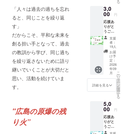
る
イブ配
3,0
信への
「人々は過去の過ちを忘れ
参加ガ
00
円
ると、同じことを繰り返
イドを
応援あ
お送り
す」
りがと
しま
うござ
す。 ③
だからこそ、平和な未来を
いま
ピース
支援
す！ ①
キャン
者：
創る担い手となって、過去
募集期
ドル終
19人
間終了
了後(9
の教訓から学び、同じ過ち
お届
後、サ
月頃)に
け予
ンクス
を繰り返さないために語り
2026年
定：
メール
2026
活動報
継いでいくことが大切だと
年09
をお送
告をお
こ
月
りしま
送りし
の
思い、活動を続けていま
リ
す。 ②
ます。
タ
ー
ピース
※応援隊
ン
詳細を見る
す。
を
キャン
のリ
選
択
ドルラ
ターン
す
る
イブ配
は全て
5,0
信への
他の金
参加ガ
00
額と同
"広島の原爆の残
円
イドを
じ内容
応援あ
お送り
になっ
り火”
りがと
しま
ており
うござ
す。 ③
ます。
いま
ピース
支援