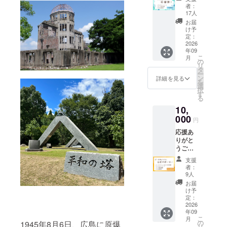
す！ ①
キャン
者：
募集期
ドル終
17人
間終了
了後(9
お届
後、サ
月頃)に
け予
ンクス
2026年
定：
メール
2026
活動報
年09
をお送
告をお
こ
月
りしま
送りし
の
リ
す。 ②
ます。
タ
ー
ピース
※応援隊
ン
詳細を見る
を
キャン
のリ
選
択
ドルラ
ターン
す
る
イブ配
は全て
10,
信への
他の金
参加ガ
000
額と同
円
イドを
じ内容
応援あ
お送り
になっ
りがと
しま
ており
うござ
す。 ③
ます。
いま
ピース
支援
す！ ①
キャン
者：
ピース
ドル終
9人
アク
了後(9
お届
ション
月頃)に
け予
SNSに
2026年
定：
て、公
2026
活動報
年09
式サ
告をお
こ
月
ポー
送りし
の
1945年8月6日、広島に原爆
リ