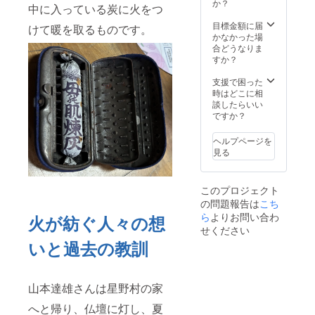
か？
中に入っている炭に火をつ
目標金額に届
けて暖を取るものです。
かなかった場
合どうなりま
すか？
支援で困った
時はどこに相
談したらいい
ですか？
ヘルプページを
見る
このプロジェクト
の問題報告は
こち
ら
よりお問い合わ
火が紡ぐ人々の想
せください
いと過去の教訓
山本達雄さんは星野村の家
へと帰り、仏壇に灯し、夏