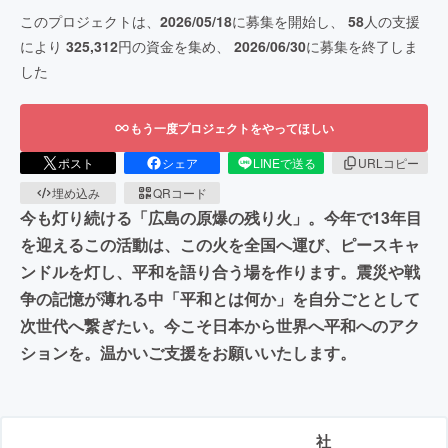
このプロジェクトは、
2026/05/18
に募集を開始し、
58
人の支援
により
325,312
円の資金を集め、
2026/06/30
に募集を終了しま
した
もう一度プロジェクトをやってほしい
ポスト
シェア
LINEで送る
URLコピー
埋め込み
QRコード
今も灯り続ける「広島の原爆の残り火」。今年で13年目
を迎えるこの活動は、この火を全国へ運び、ピースキャ
ンドルを灯し、平和を語り合う場を作ります。震災や戦
争の記憶が薄れる中「平和とは何か」を自分ごととして
次世代へ繋ぎたい。今こそ日本から世界へ平和へのアク
ションを。温かいご支援をお願いいたします。
社