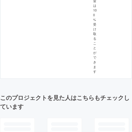
金
は
10
0
%
受
け
取
る
こ
と
が
で
き
ま
す
このプロジェクトを見た人はこちらもチェックし
ています