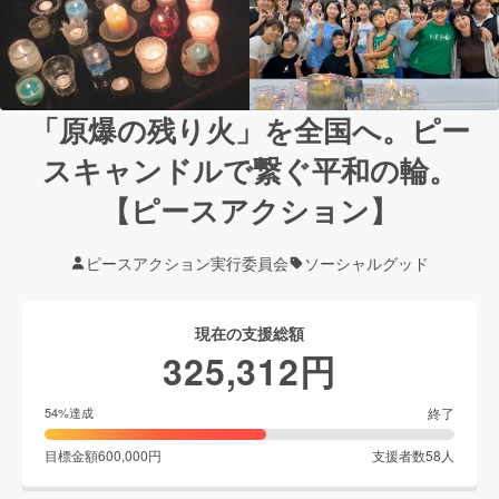
「原爆の残り火」を全国へ。ピー
スキャンドルで繋ぐ平和の輪。
【ピースアクション】
ピースアクション実行委員会
ソーシャルグッド
現在の支援総額
325,312
円
終了
54
%達成
目標金額
600,000
円
支援者数
58
人