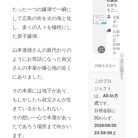
応援あ
式サ
活動報
りがと
ポー
告をお
たった一つの爆弾で一瞬に
うござ
ターと
知らせ
いま
してお
しま
して広島の街を火の海と化
支援
す！ ①
名前を
す。
者：
ピース
掲載。
0人
し、多くの人々を犠牲にし
キャン
③ 募集
お届
ドル開
た原子爆弾。
期間終
け予
催の主
了後、
定：
催権。
2026
サンク
年09
山本達雄さんの親代わりの
(8月~9
スメー
こ
月
月上旬
ルをお
の
リ
ようにお世話になった叔父
までの
送りし
タ
ー
日程に
ます。
ン
詳細を見る
さんの本屋が爆心地の近く
を
限る) ②
④ ピー
選
択
ピース
スキャ
す
にありました。
る
アク
ンドル
このプロ
ション
ライブ
ジェクト
SNSに
配信へ
その本屋には地下があり、
て、公
の参加
は、
All-In方
もしかしたら叔父さんが生
式サ
ガイド
式
です。
ポー
をお送
きているかもしれない。
ターと
りしま
目標金額に
してお
す。 ⑤
その想い一心で本屋があっ
関わらず、
名前を
ピース
掲載。
キャン
2026/06/30
たであろう場所まで向かい
③ 募集
ドル終
23:59:59
ま
期間終
了後(9
ます。