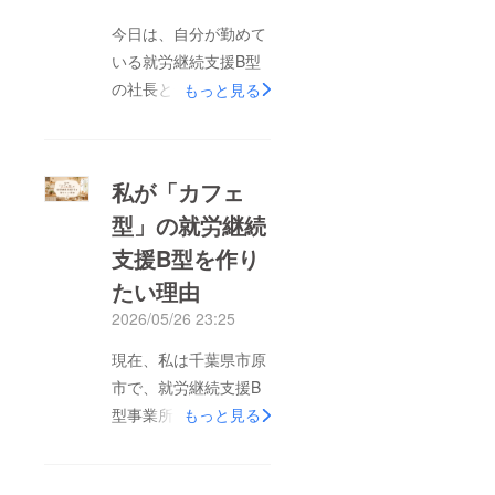
今日は、自分が勤めて
いる就労継続支援B型
の社長と一緒にお昼ご
もっと見る
飯を食べに行きまし
た。そこで、自分もB
型事業所を立ち上げた
私が「カフェ
いと思っていることを
型」の就労継続
打ち明けました。社長
支援B型を作り
は真剣に話を聞いてく
れて、経営について
たい理由
や、事業所を運営して
2026/05/26 23:25
いく上で大切なことな
現在、私は千葉県市原
ど、たくさんのアドバ
市で、就労継続支援B
イスをしてくださいま
型事業所「ルミナス」
もっと見る
した。自分が今こうし
の開業を目指していま
て「B型を作りたい」
す。なぜ「カフェ型」
と思うようになった理