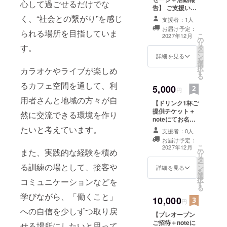
心して過ごせるだけでな
告】 ご支援いた
う
だいた感謝の気
く、“社会との繋がり”を感じ
支援者：1人
・令和元年
持ちを込めて、
お届け予定：
に千葉県へ
お礼のメッセー
られる場所を目指していま
こ
2027年12月
の
ジをお送りいた
移住
リ
す。
タ
します。 また、
ー
・20代後半
ン
開業準備の様子
詳細を見る
を
選
や活動内容につ
になり、将
択
カラオケやライブが楽しめ
す
いて、noteにて
来を見据え
る
活動報告を行い
るカフェ空間を通して、利
て正社員と
5,000
ます。 ・活動報
円
告内容：開業準
して働く道
用者さんと地域の方々が自
【ドリンク1杯ご
備の進捗、内装
を考えるよ
提供チケット＋
準備、イベント
然に交流できる環境を作り
noteにてお名前
うになる
準備、日々の活
掲載】 オープン
たいと考えています。
動報告など ・活
支援者：0人
・その中で
後、店内にてお
動報告方法：
お届け予定：
就労継続支
好きなドリンク1
noteにて限定公
こ
2027年12月
の
また、実践的な経験を積め
杯をご提供させ
開予定 ・閲覧期
援B型と出会
リ
タ
ていただきま
間：開業準備期
ー
い、さまざ
る訓練の場として、接客や
ン
す。 また、感謝
詳細を見る
間中〜開業後1年
を
選
の気持ちを込め
まな障がい
間を予定 ・支援
択
コミュニケーションなどを
す
て、活動報告用
者様へのご案内
や悩みを抱
る
noteに支援者様
方法：プロジェ
学びながら、「働くこと」
える方々を
10,000
のお名前を掲載
円
クト終了後、
させていただき
知る
への自信を少しずつ取り戻
メッセージ機能
【プレオープン
ます。 ・ドリン
等を通じてご案
・実際に関
ご招待＋noteに
ク提供について
せる場所にしたいと思って
内いたします