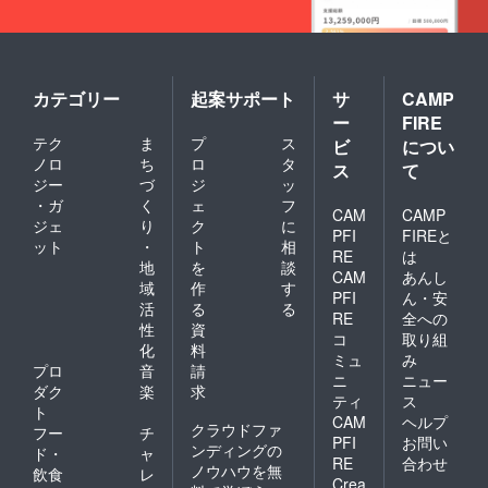
スでは、* 事業所とし
て安定して運営してい
くこと* 利用者さんが
安心して働けることそ
カテゴリー
起案サポート
サ
CAMP
の両方のバランスを大
ー
FIRE
テク
ま
プ
ス
ビ
につい
切にしたいと考えてい
ノロ
ち
ロ
タ
ス
て
ます。⸻地域と繋
ジー
づ
ジ
ッ
がれる場所にしたいル
・ガ
く
ェ
フ
CAM
CAMP
ジェ
り
ク
に
ミナスは、利用者さん
PFI
FIREと
ット
・
ト
相
だけの場所ではなく、
RE
は
地
を
談
CAM
あんし
地域の方も気軽に来ら
域
作
す
PFI
ん・安
活
る
る
れる場所を目指してい
RE
全への
性
資
ます。障害福祉は、ま
コ
取り組
化
料
ミュ
み
だまだ知られていない
プロ
音
請
ニ
ニュー
ダク
楽
求
部分も多く、「就労支
ティ
ス
ト
援って何をする場所な
CAM
ヘルプ
クラウドファ
フー
チ
PFI
お問い
の？」と思う方も少な
ンディングの
ド・
ャ
RE
合わせ
ノウハウを無
くありません。だから
飲食
レ
Crea