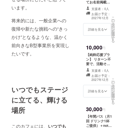
てお名前掲載】
わる中で、
有効期限：オー
開業前のプレ
います。
プン日より1年間
支援者：0人
現在の就労
オープンへご招
利用可能回数：1
お届け予定：
継続支援B型
待させていただ
回 ご利用方法：
こ
2027年12月
将来的には、一般企業への
の
きます。 どんな
ご来店時に支援
の在り方に
リ
タ
事業所・カフェ
履歴をご提示く
ー
疑問を持つ
復帰や新たな挑戦への“きっ
ン
空間が完成した
詳細を見る
ださい 交通費等
を
選
のか、実際に見
ようになる
は支援者様のご
択
かけ”となるような、温かく
す
ていただきなが
負担となります
・「もっと
る
ら、交流を楽し
・お名前掲載に
前向きなB型事業所を実現し
10,000
利用者さん
んでいただけた
円
ついて 掲載場
ら嬉しいです。
たいです。
が輝ける場
所：活動報告用
【純粋応援プラ
また、感謝の気
note 掲載期間：
ン】 リターン不
所を作りた
持ちを込めて、
開業後1年間を予
要で、活動その
い」という
活動報告用note
定 掲載方法：文
ものを応援して
に支援者様のお
支援者：0人
字のみ 注意事
思いから、
くださる方向け
名前を掲載させ
お届け予定：
項：支援時、備
のプランです。
理想の就労
こ
ていただきま
2027年12月
考欄に掲載を希
の
いただいたご支
リ
す。 ・開催時
継続支援B型
望されるお名前
タ
援は、事業所立
いつでもステージ
ー
期：開業前後を
をご記入くださ
を作りたい
ン
ち上げ準備費・
詳細を見る
を
予定 ・開催場
い
選
設備費・運営準
と考えるよ
に立てる、輝ける
択
所：千葉県市原
す
備費等に大切に
る
市予定 ・内容：
うになる
活用させていた
店内見学、交
場所
30,000
だきます。 ご支
・現在は就
円
流、カフェ体験
援いただいた感
労継続支援B
など ・支援者様
【年間パス（月1
謝の気持ちを込
の交通費・滞在
回 ドリンク1杯
型で働きな
めて、お礼の
費等は各自ご負
ご提供）＋note
このカフェには、
いつでも
メッセージを