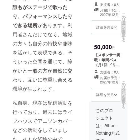
がら、配信
担ください ・詳
にてお名前掲
CAMPFIREメッ
支援者：0人
誰もがステージで歌った
細はプロジェク
載】 オープン
活動や音楽
セージ機能にて
お届け予定：
ト終了後、メッ
後、月1回ご利用
活動を少し
こ
お送りいたしま
2027年12月
り、パフォーマンスしたり
の
セージ機能にて
いただける「ド
リ
す。 また、活動
ずつ再開
タ
ご連絡いたしま
リンク1杯ご提
ー
できる場所
があります。利
報告を通じて、
ン
す ・お名前掲載
供」の年間パス
詳細を見る
し、自分ら
を
開業までの歩み
選
について 掲載場
です。 ご来店を
用者さんだけでなく、地域
択
をお届けできた
しく表現で
す
所：活動報告用
通じて、事業所
る
ら嬉しいです。
きる場所づ
note 掲載期間：
や利用者さんの
の方々も自分の特技や趣味
50,000
開業後1年間を予
活動を継続的に
円
くりを目指
を活かして表現できる。そ
定 掲載方法：文
応援していただ
【スポンサー掲
している
字のみ 注意事
けたら嬉しいで
載＋年間パス
ういった空間を通じて、障
項：支援時、備
す。 また、感謝
（月1回 ドリン
考欄に掲載を希
の気持ちを込め
ク1杯＋フード1
がいと一般の方が自然に交
望されるお名前
て、活動報告用
支援者：0人
品ご提供）】 感
をご記入くださ
noteに支援者様
お届け予定：
わり、互いに尊重し合える
謝の気持ちを込
こ
い
のお名前を掲載
2027年12月
の
めて、店内に支
リ
させていただき
環境が生まれます。
タ
援者様のお名前
ー
ます。 ・年間パ
ン
をスポンサーと
詳細を見る
を
スについて 有効
選
して掲載させて
択
私自身、現在は配信活動を
期限：オープン
す
いただきます。
る
日より1年間 利
また、オープン
このプロ
行っており、過去にはライ
用可能回数：月1
後に月1回ご利用
回（合計12回）
ジェクト
いただける「ド
ブハウスでアニソンカバー
ご利用方法：ご
リンク1杯＋フー
は、All-or-
来店時に支援履
などの活動をしていまし
ド1品ご提供」の
歴をご提示くだ
Nothing方式
年間パスをお渡
さい 提供内容：
た。そんな経験の中で、
しいたします。