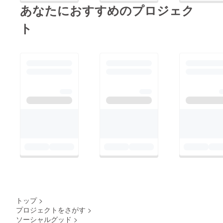
所」にしたいと思って
あなたにおすすめのプロジェク
自分自身が苦しい時期
います。⸻“カ
を過ごしていた時、支
ト
フェ”だけど、普通の
えてくれたのもこの街
接客業とは違います
でした。だからこそ今
「カフェ」と聞く
度は、自分が誰かを支
と、“一般就労と同じ
えられる場所を作りた
ような接客を、工賃で
い。「こんな場所が
任されるのでは？”と
あったら良いのに」
感じる方もいるかもし
「もっと安心して通え
れません。ですが、ル
る場所が必要だ」そう
ミナスで大切にしたい
感じてきたからこそ、
のは、“働かせる事”で
自分なりに挑戦したい
はなく、“安心して参
と思いました。もちろ
加できる事”です。お
ん、すぐに結果が出る
客様がいる時もいない
とは思っていません。
時も、好きなタイミン
ですが、コツコツ続け
トップ
>
グで座って大丈夫。ま
ることが大切なのだ
プロジェクトをさがす
>
ずは、「いらっしゃい
ソーシャルグッド
>
と、今は自分に言い聞