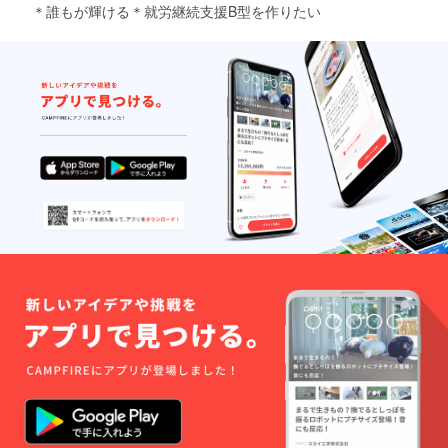
ませ」「ありがとうご
＊誰もが輝ける＊就労継続支援B型を作りたい
かせています。今はま
ざいました」これが言
だ小さな活動かもしれ
えたら、立派な接客だ
ません。それでも、こ
と思っています。その
れを読んでくださる
日の体調によって、
方、拡散してくださる
「今日は裏方をやりた
方、応援の言葉をくだ
い」「今日は少しだけ
さる方の存在が、本当
接客してみたい」そん
に励みになっていま
な風に、自分のペース
す。少しずつでも、必
で参加できる環境を作
要としている方へ届く
りたいです。もちろ
よう、これからも発信
ん、福祉も事業である
を続けていきたいと思
以上、売上はとても大
います。応援よろしく
切です。ですが、“売
お願いいたします。
上だけ”に傾いてしま
うと、本来の福祉の目
的から離れてしまうと
思っています。ルミナ