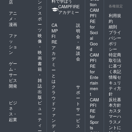
料で学ぼう
店
ン
こそ、地域の方が自然
tion
各種規定
CAMPFIRE
ジ
CAM
に立ち寄れて、交流が
アカデミー
アニ
ス
利用規
PFI
生まれる場所にしたい
メ・
ポ
約
RE
漫画
ー
CA
説
と思っています。利用
細則
for
ツ
MP
明
プライ
Soci
者さんが作った作品を
ファ
映
FI
会
バシー
al
手に取ってもらった
ッ
像
RE
・
ポリ
Goo
ショ
・
ア
相
り、イベントを通して
シー
d
ン
映
カ
談
特定商
CAM
繋がったり。そんな小
画
デ
会
取引法
PFI
さな交流が、利用者さ
ゲー
書
ミ
に基づ
RE
ム・
籍
んの自信にも繋がって
ー
く表記
for
サー
・
と
情報セ
いくと考えています。
Ente
ビス
雑
は
キュリ
rtain
⸻最後にルミナス
開発
誌
ク
サ
ティ方
men
出
では、「無理をしなく
ラ
ポ
針
t
版
ウ
ー
ていい」「自分のペー
反社基
CAM
ビジ
ビ
ド
ト
本方針
PFI
スでいい」そんな風に
ネ
ュ
フ
サ
カスタ
RE
ス・
ー
思える場所を作りたい
ァ
ー
マーハ
for
起業
テ
ン
ビ
です。そして、“支援
ラスメ
Spor
ィ
デ
ス
ントに
ts
されるだけ”ではな
ー
ィ