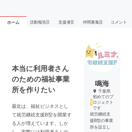
活動報告
支援者
仲間募集
コメント
ホーム
8
1
1
本当に利用者さん
のための福祉事業
鳴海
所を作りたい
千葉県
初めてのプ
ロジェクト
最近は、福祉ビジネスとし
です
就労継続支
て就労継続支援B型を開業す
援B型の事業
る人が増えています。しか
所を設立し
し、実際には利用者さんの