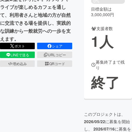
0%
ライブが楽しめるカフェを通し
目標金額は
まちづくり・地域活性化
3,000,000円
て、利用者さんと地域の方が自然
に交流できる場を提供し、実践的
支援者数
CAMPFIRE for Social Good
CAMPFIRE Creation
な訓練から一般就労への一歩を支
1
人
CAMPFIREふるさと納税
machi-ya
コミュニティ
えます。
ポスト
シェア
LINEで送る
URLコピー
募集終了まで残
埋め込み
QRコード
り
終了
このプロジェクトは、
2026/05/22
に募集を開始
し、
2026/07/16
に募集を