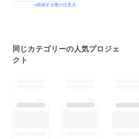
くありません。だから
※投稿する際の注意点
ど、少しずつ発信を始
私は、“カフェ”という
めました。私は、起業
形を選びました。カ
経験がある訳でもあり
フェであれば、・接
ません。ですが、これ
客・ドリンクやフード
まで就労支援の現場で
提供・ハンドメイド商
学んできたこと、実際
同じカテゴリーの人気プロジェ
品の販売・イベント開
に利用者さんと関わる
催・店内ライブ・貸切
クト
中で感じてきたことを
利用など、色々な形で
信じて、一歩踏み出そ
利用者さんが関われま
うと思っています。市
す。接客が苦手な方
原市は、私が北海道か
は、裏方作業や制作活
ら上京してきて、初め
動を中心に参加するこ
て関東で暮らした街で
とも出来ます。また、
す。20代をこの街で過
自分達でイベントを企
ごしてきたからこそ、
画したり、SNS発信を
自分にとって“第2の故
考えたり、「自分のア
郷”のような思い入れ
イデアを形に出来る場
があります。そして、