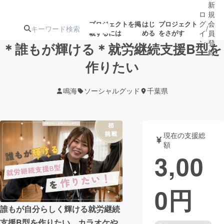
新
ロ
規
グ
会
プロジェクトを掲
はじ
プロジェクト
/
載するには
める
をさがす
イ
員
ン
登
＊誰もが輝ける＊就労継続支援B型を
録
作りたい
人気のプロ
注目のリ
注目の新着プロ
募集終了が近いプ
もうすぐ公開
鳴海
ソーシャルグッド
千葉県
ジェクト
ターン
ジェクト
ロジェクト
されます
アート・写真
音楽
現在の支援総
額
3,00
テクノロジー・ガジェット
ゲーム・サ
0
円
映像・映画
書籍・雑誌
誰もが自分らしく輝ける就労継続
ビジネス・起業
チャレンジ
支援B型を作りたい。カラオケや