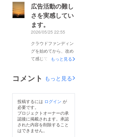
にこだわったのか就労
由の一つは、今の会社
広告活動の難し
継続支援B型を運営す
の女性社長への憧れで
さを実感してい
る中で、大きな課題の
もあります。利用者さ
ます。
一つになるのが「工
んに真剣に向き合う姿
賃」です。利用者さん
2026/05/25 22:55
や、行動力のある姿を
へ工賃を支払うために
見て、「自分もこんな
クラウドファンディン
は、事業として売上を
風になりたい」と思う
グを始めてから、改め
作っていく必要があり
ようになりました。今
て感じていることがあ
もっと見る
ます。ただ、一般的な
日改めて、自分は一人
ります。それは、
内職だけでは十分な工
じゃないんだと感じま
「知ってもらうこと」
コメント
賃を生み出すことが難
もっと見る
した。社長にも良い報
の難しさです。すぐに
しく、仕事量も安定し
告ができるように、こ
支援が来るとは思って
ない場合があります。
れからも頑張ります。
いませんが現在、0
また、外部作業ばかり
投稿するには
ログイン
が
皆さまのお力も必要で
件。正直に言うと、不
必要です。
になってしまうと、
す。ぜひ、応援よろし
安です。ですが、何も
プロジェクトオーナーの承
「本当はやってみたい
くお願いいたします！
認後に掲載されます。承認
しなければ誰にも届か
事」「好きな事」とは
された内容を削除すること
ない。そう思い、X、
はできません。
離れてしまう事も少な
Instagram、noteな