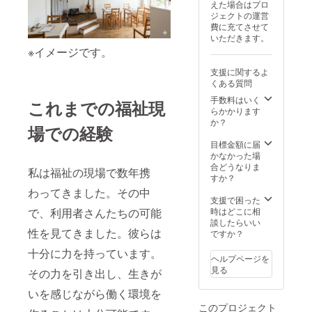
えた場合はプロ
混雑時はご利用
ジェクトの運営
をお待ちいただ
費に充てさせて
く場合がござい
いただきます。
ます
※イメージです。
支援に関するよ
くある質問
手数料はいく
これまでの福祉現
らかかります
か？
場での経験
目標金額に届
かなかった場
合どうなりま
私は福祉の現場で数年携
すか？
わってきました。その中
支援で困った
時はどこに相
で、利用者さんたちの可能
談したらいい
性を見てきました。彼らは
ですか？
十分に力を持っています。
ヘルプページを
見る
その力を引き出し、生きが
いを感じながら働く環境を
このプロジェクト