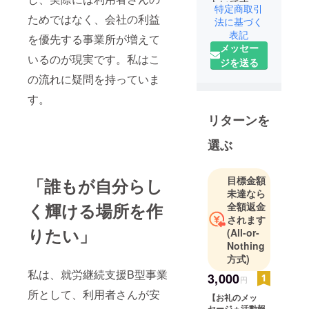
たいです。
特定商取引
ためではなく、会社の利益
応援よろし
法に基づく
くお願いい
表記
を優先する事業所が増えて
メッセー
たします。
いるのが現実です。私はこ
ジを送る
の流れに疑問を持っていま
プロフィー
ル
す。
・幼い頃か
リターンを
ら歌手を目
指し、音楽
選ぶ
活動に憧れ
を持つ
目標金額
「誰もが自分らし
・北海道で
未達なら
育ち、高校
く輝ける場所を作
全額返金
卒業後はア
されます
りたい」
ルバイトを
(All-or-
Nothing
しながらラ
方式)
イブハウス
私は、就労継続支援B型事業
でアニソン
3,000
円
カバーなど
所として、利用者さんが安
【お礼のメッ
の活動を行
セージ＋活動報