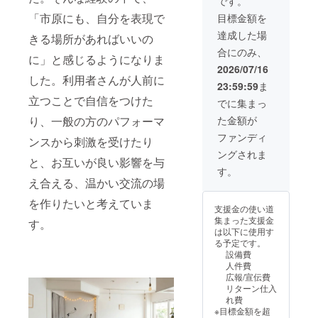
です。
対象メニュー内
・スポンサー掲
よりドリンク1杯
「市原にも、自分を表現で
目標金額を
載について 掲載
交通費等は支援
場所：店内スポ
達成した場
きる場所があればいいの
者様のご負担と
ンサー掲示ス
なります 混雑時
合にのみ、
ペース 掲載期
に」と感じるようになりま
はご利用をお待
間：開業後1年間
2026/07/16
ちいただく場合
した。利用者さんが人前に
を予定 掲載方
がございます ・
23:59:59
ま
法：文字のみ 注
お名前掲載につ
立つことで自信をつけた
意事項：支援
でに集まっ
いて 掲載場所：
時、備考欄に掲
活動報告用note
た金額が
り、一般の方のパフォーマ
載を希望される
掲載期間：開業
お名前をご記入
ファンディ
ンスから刺激を受けたり
後1年間を予定
ください ・年間
掲載方法：文字
ングされま
パスについて 有
と、お互いが良い影響を与
のみ 注意事項：
効期限：オープ
す。
支援時、備考欄
ン日より1年間
え合える、温かい交流の場
に掲載を希望さ
利用可能回数：
れるお名前をご
を作りたいと考えていま
月1回（合計12
支援金の使い道
記入ください
回） ご利用方
集まった支援金
す。
法：ご来店時に
は以下に使用す
支援履歴をご提
る予定です。
示ください 提供
設備費
内容：対象メ
人件費
ニュー内よりド
広報/宣伝費
リンク1杯＋フー
リターン仕入
ド1品 交通費等
れ費
は支援者様のご
※目標金額を超
負担となります