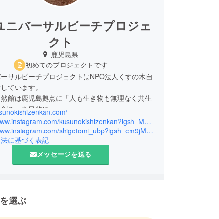
ユニバーサルビーチプロジェ
クト
鹿児島県
初めてのプロジェクトです
ーサルビーチプロジェクトはNPO法人くすの木自
営しています。
自然館は鹿児島拠点に「人も生き物も無理なく共生
を創る」を目的に
usunokishizenkan.com/
に環境教育事務所として設立されました。
https://www.instagram.com/kusunokishizenkan?igsh=MXRodzFsNXFoMXBpdQ==
https://www.instagram.com/shigetomi_ubp?igsh=em9jMXp0dzRqb2Y0
引法に基づく表記
から「誰もが自然体験を楽しめる社会」を目指して
バーサルビーチプロジェクトをスタートしました。
メッセージを送る
でもある鹿児島県姶良市の重富海岸は霧島錦江湾国
指定されている美しい海岸です。
を選ぶ
だけでなく身近な自然の楽しさ、大切さを楽しみな
る環境教育を行っています。