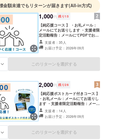
標金額未達でもリターンが届きます
(All-in方式)
1,000
円
残り
15
【純応援コース 】 ・お礼メール：
メールにてお送りします ・支援者限
定活動報告：メールにてPDFでお送
りします ・UBPステッカー：郵送
支援者：35人
にてお届けします ※発送は2026年9
お届け予定：2026年09月
月以降を予定しています
このリターンを選択する
る
2,000
円
残り
26
【純応援ポストカード付きコース 】
・お礼メール：メールにてお送りし
ます ・支援者限定活動報告：メール
にてPDFでお送りします ・UBPス
支援者：14人
テッカー・霧島錦江湾国立公園ポス
お届け予定：2026年09月
トカード：郵送にてお届けします ※
発送は2026年9月以降を予定してい
ます
このリターンを選択する
る