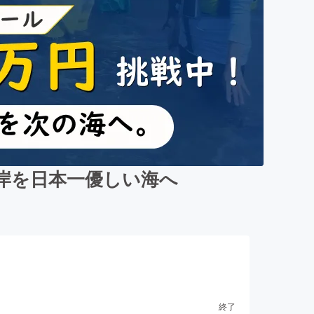
岸を日本一優しい海へ
終了