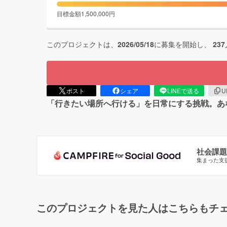
目標金額
1,500,000
円
このプロジェクトは、
2026/05/18
に募集を開始し、
237
ポスト
シェア
LINEで送る
U
「行きたい場所へ行ける」を日常にする挑戦。あ
社会課題
集まった支
このプロジェクトを見た人はこちらもチ