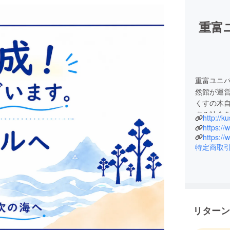
重富
重富ユニバ
然館が運
くすの木
する社会
http://k
1995年
特定商取
2023年
重富ユニ
活動拠点
立公園の
園地にも
リターン
海に入る
がら伝え