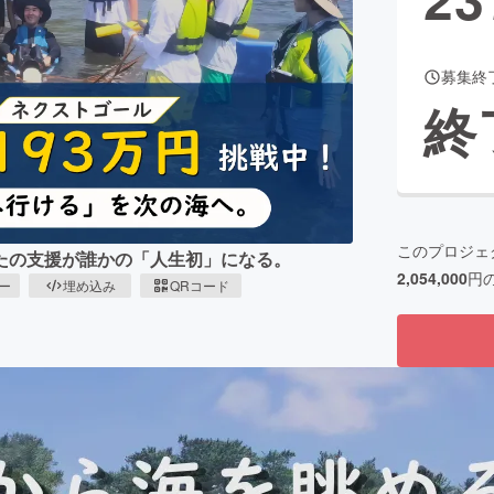
募集終
CAMPFIRE for Social Good
CAMPFIRE Creation
終
CAMPFIREふるさと納税
machi-ya
コミュニティ
このプロジェ
たの支援が誰かの「人生初」になる。
2,054,000
円
ピー
埋め込み
QRコード