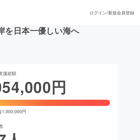
ログイン
/
新規会員登録
岸を日本一優しい海へ
うすぐ公開されます
支援総額
プロダクト
054,000
円
ファッション
スポーツ
,500,000円
数
ア
ソーシャルグッド
7
人