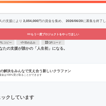
人の支援により
2,054,000
円の資金を集め、
2026/06/20
に募集を終了し
もう一度プロジェクトをやってほしい
RLコピー
埋め込み
QRコード
なたの支援が誰かの「人生初」になる。
の解決をみんなで支え合う新しいクラファン
援金は100%受け取ることができます
ェックしています