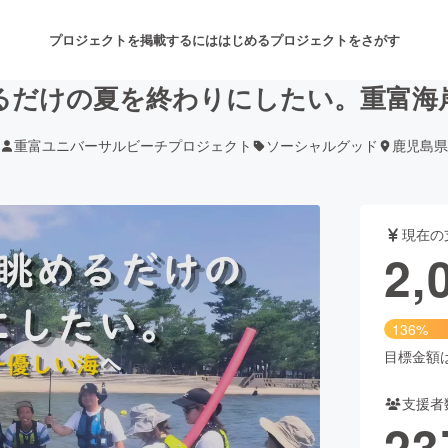
プロジェクトを掲載するには
はじめる
プロジェクトをさがす
るだけの夏を終わりにしたい。重富海
重富ユニバーサルビーチプロジェクト
ソーシャルグッド
鹿児島県
注目のリターン
注目の新着プロジェクト
募集終了が近いプロジェクト
も
現在の
音楽
舞台・パフォーマンス
2,
ゲーム・サービス開発
フード・飲食店
136%
書籍・雑誌出版
アニメ・漫画
目標金額は1
支援者
チャレンジ
ビューティー・ヘルスケ
23