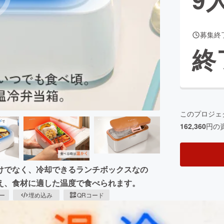
募集終
CAMPFIRE for Social Good
CAMPFIRE Creation
終
CAMPFIREふるさと納税
machi-ya
コミュニティ
このプロジェ
162,360
円の
けでなく、冷却できるランチボックスなの
え、食材に適した温度で食べられます。
ピー
埋め込み
QRコード