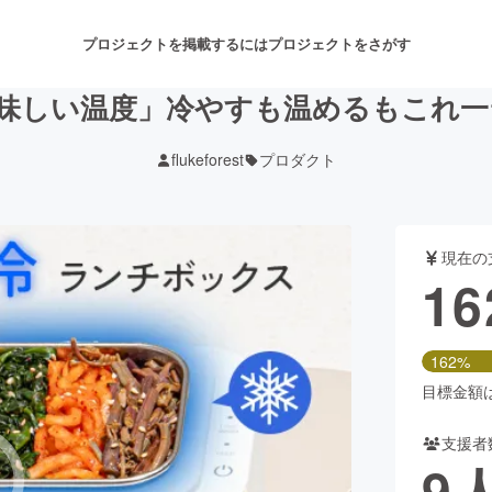
プロジェクトを掲載するには
プロジェクトをさがす
味しい温度」冷やすも温めるもこれ一
flukeforest
プロダクト
注目のリターン
注目の新着プロジェクト
募集終了が近いプロジェクト
も
現在の
音楽
舞台・パフォーマンス
16
ゲーム・サービス開発
フード・飲食店
162%
書籍・雑誌出版
アニメ・漫画
目標金額は1
支援者
チャレンジ
ビューティー・ヘルスケ
9