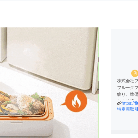
株式会社
フルーク
絞り、準
をふり絞
https://f
勝利の女
特定商取
そのため
また、森
く、木々
人間の資