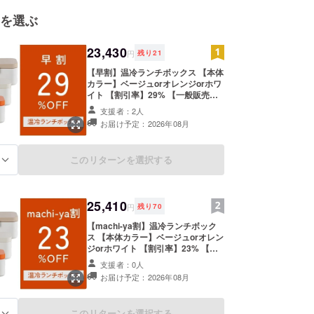
ージを抱く。
を選ぶ
フォレストは様々な人や人脈、道具、知恵、思想が
プロ集団であり、創業時の思想や思いを代々受け継
23,430
円
残り
21
【早割】温冷ランチボックス 【本体
カラー】ベージュorオレンジorホワ
イト 【割引率】29% 【一般販売予
定価格】33,000円（税込） 【セッ
支援者：2人
ト内容】 本体セット、USB充電
お届け予定：2026年08月
ケーブル、取説 【配送費用】 送料
込みの価格です。 ※リターン価格は
税込価格です。 韓国製
このリターンを選択する
る
25,410
円
残り
70
【machi-ya割】温冷ランチボック
ス 【本体カラー】ベージュorオレン
ジorホワイト 【割引率】23% 【一
般販売予定価格】33,000円（税込）
支援者：0人
【セット内容】 本体セット、USB
お届け予定：2026年08月
充電ケーブル、取説 【配送費用】
送料込みの価格です。 ※リターン価
格は税込価格です。 韓国製
このリターンを選択する
る