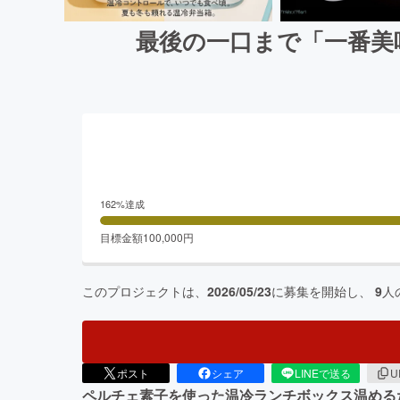
最後の一口まで「一番美
162
%達成
目標金額
100,000
円
このプロジェクトは、
2026/05/23
に募集を開始し、
9
人
ポスト
シェア
LINEで送る
U
ペルチェ素子を使った温冷ランチボックス温める