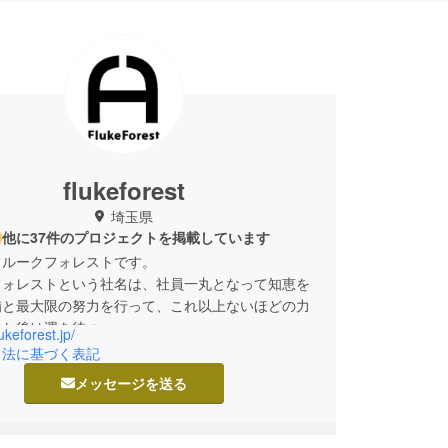
flukeforest
埼玉県
他に37件のプロジェクトを掲載しています
フルークフォレストです。
フォレストという社名は、社員一丸となって知恵を
備と最大限の努力を行って、これ以上ないほどの力
った後は運を待つ。
lukeforest.jp/
神は努力をした者にだけ微笑む。
引法に基づく表記
に頑張るという「フルーク」。
メッセージを送る
林「フォレスト」は木々が並んだだけの様ではな
が密集し生物、土壌などを含めた集合体を示す。
源の産地であり、容易にはなくならず、永々育つと