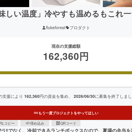
味しい温度」冷やすも温めるもこれ一
flukeforest
プロダクト
現在の支援総額
162,360
円
の支援により
162,360
円の資金を集め、
2026/06/30
に募集を終了しまし
もう一度プロジェクトをやってほしい
RLコピー
埋め込み
QRコード
だけでなく、冷却できるランチボックスなので、夏場の弁当を