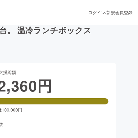
ログイン
/
新規会員登録
台。 温冷ランチボックス
うすぐ公開されます
支援総額
プロダクト
2,360
円
ファッション
スポーツ
00,000円
数
ア
ソーシャルグッド
人