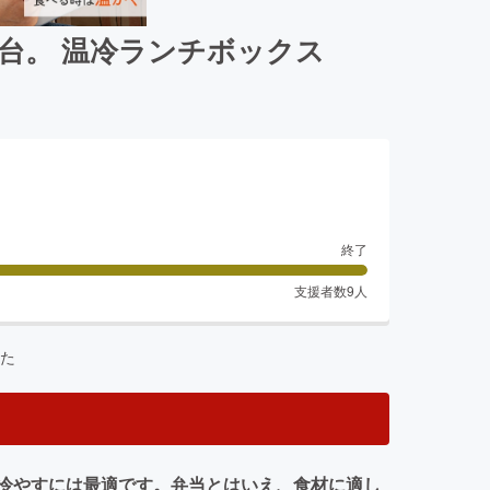
台。 温冷ランチボックス
終了
支援者数
9
人
た
冷やすには最適です。弁当とはいえ、食材に適し