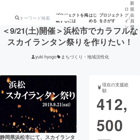
新
ロ
規
グ
会
プロジェクトを掲
はじ
プロジェクト
/
載するには
める
をさがす
イ
員
ン
登
＜9/21(土)開催＞浜松市でカラフルな
録
スカイランタン祭りを作りたい！
人気のプロ
注目のリ
注目の新着プロ
募集終了が近いプ
もうすぐ公開
yuki hyogo
まちづくり・地域活性化
ジェクト
ターン
ジェクト
ロジェクト
されます
アート・写真
音楽
現在の支援総
額
412,
テクノロジー・ガジェット
ゲーム・サ
500
映像・映画
書籍・雑誌
ビジネス・起業
チャレンジ
静岡県浜松市にて、スカイランタ