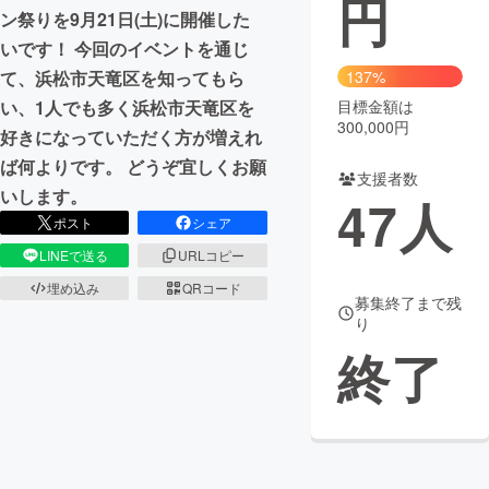
円
ン祭りを9月21日(土)に開催した
まちづくり・地域活性化
いです！ 今回のイベントを通じ
て、浜松市天竜区を知ってもら
137%
い、1人でも多く浜松市天竜区を
目標金額は
CAMPFIRE for Social Good
CAMPFIRE Creation
300,000円
好きになっていただく方が増えれ
CAMPFIREふるさと納税
machi-ya
コミュニティ
ば何よりです。 どうぞ宜しくお願
支援者数
いします。
47
人
ポスト
シェア
LINEで送る
URLコピー
埋め込み
QRコード
募集終了まで残
り
終了