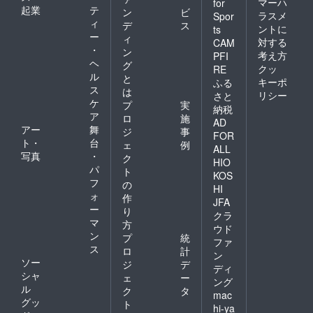
マーハ
for
起業
テ
ン
ビ
ラスメ
Spor
ィ
デ
ス
ントに
ts
ー
ィ
対する
CAM
・
ン
考え方
PFI
ヘ
グ
クッ
RE
ル
と
キーポ
ふる
ス
は
リシー
さと
ケ
プ
実
納税
ア
ロ
施
AD
アー
舞
ジ
事
FOR
ト・
台
ェ
例
ALL
写真
・
ク
HIO
パ
ト
KOS
フ
の
HI
ォ
作
JFA
ー
り
クラ
マ
方
ウド
ン
プ
統
ファ
ス
ロ
計
ン
ソー
ジ
デ
ディ
シャ
ェ
ー
ング
ル
ク
タ
mac
グッ
ト
hi-ya