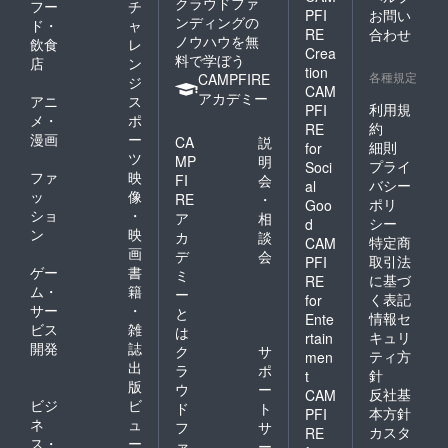
クラウドファ
フー
チ
PFI
お問い
ンディングの
ド・
ャ
RE
合わせ
ノウハウを無
飲食
レ
Crea
料で学ぼう
店
ン
tion
各種規定
CAMPFIRE
ジ
CAM
アカデミー
アニ
ス
利用規
PFI
メ・
ポ
約
RE
漫画
ー
CA
説
細則
for
ツ
MP
明
プライ
Soci
ファ
映
FI
会
バシー
al
ッ
像
RE
・
ポリ
Goo
ショ
・
ア
相
シー
d
ン
映
カ
談
特定商
CAM
画
デ
会
取引法
PFI
ゲー
書
ミ
に基づ
RE
ム・
籍
ー
く表記
for
サー
・
と
情報セ
Ente
ビス
雑
は
キュリ
rtain
開発
誌
ク
サ
ティ方
men
出
ラ
ポ
針
t
版
ウ
ー
反社基
CAM
ビジ
ビ
ド
ト
本方針
PFI
ネ
ュ
フ
サ
カスタ
RE
ス・
ー
ァ
ー