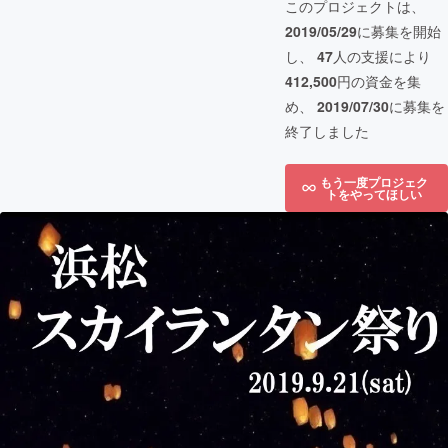
このプロジェクトは、
2019/05/29
に募集を開始
し、
47
人の支援により
412,500
円の資金を集
め、
2019/07/30
に募集を
終了しました
もう一度プロジェク
トをやってほしい