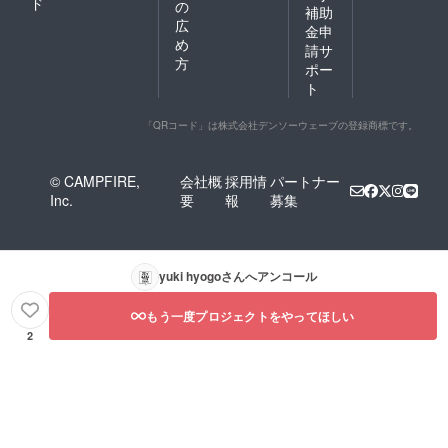
ド
の
補助
広
金申
め
請サ
方
ポー
ト
「QRコード」は株式会社デンソーウェーブの登録商標です。
© CAMPFIRE,
会社概
採用情
パートナー
Inc.
要
報
募集
yuki hyogo
さんへアンコール
もう一度プロジェクトをやってほしい
2