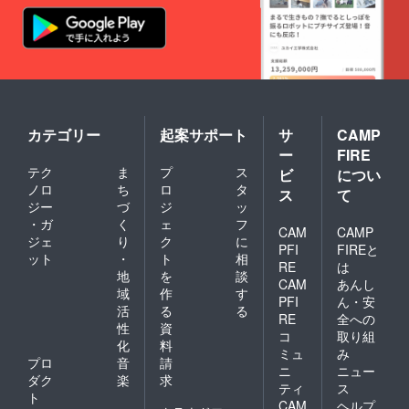
カテゴリー
起案サポート
サ
CAMP
ー
FIRE
テク
ま
プ
ス
ビ
につい
ノロ
ち
ロ
タ
ス
て
ジー
づ
ジ
ッ
・ガ
く
ェ
フ
CAM
CAMP
ジェ
り
ク
に
PFI
FIREと
ット
・
ト
相
RE
は
地
を
談
CAM
あんし
域
作
す
PFI
ん・安
活
る
る
RE
全への
性
資
コ
取り組
化
料
ミュ
み
プロ
音
請
ニ
ニュー
ダク
楽
求
ティ
ス
ト
CAM
ヘルプ