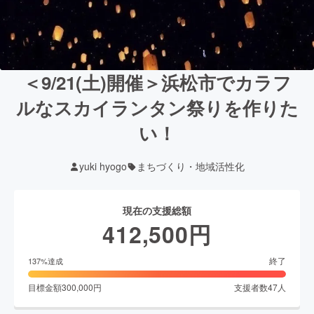
＜9/21(土)開催＞浜松市でカラフ
ルなスカイランタン祭りを作りた
い！
yuki hyogo
まちづくり・地域活性化
現在の支援総額
412,500
円
終了
137
%達成
目標金額
300,000
円
支援者数
47
人