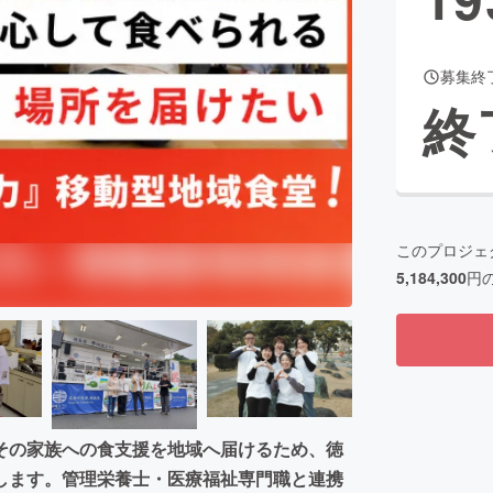
募集終
CAMPFIRE for Social Good
CAMPFIRE Creation
終
CAMPFIREふるさと納税
machi-ya
コミュニティ
このプロジェ
5,184,300
円
その家族への食支援を地域へ届けるため、徳
します。管理栄養士・医療福祉専門職と連携