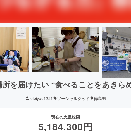
所を届けたい “食べることをあきら
teieiyou1221
ソーシャルグッド
徳島県
現在の支援総額
5,184,300
円