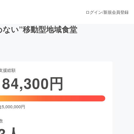
ログイン
/
新規会員登録
めない”移動型地域食堂
うすぐ公開されます
支援総額
プロダクト
184,300
円
ファッション
スポーツ
,000,000円
数
ア
ソーシャルグッド
3
人