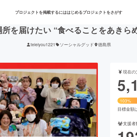
プロジェクトを掲載するには
はじめる
プロジェクトをさがす
所を届けたい “食べることをあきら
teieiyou1221
ソーシャルグッド
徳島県
注目のリターン
注目の新着プロジェクト
募集終了が近いプロジェクト
も
現在の
音楽
舞台・パフォーマンス
5,
ゲーム・サービス開発
フード・飲食店
103%
書籍・雑誌出版
アニメ・漫画
目標金額は5
支援者
チャレンジ
ビューティー・ヘルスケ
19