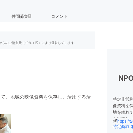
仲間募集
コメント
1
からのご協力費（12％＋税）により運営しています。
NP
して、地域の映像資料を保存し、活用する活
特定非営利
像資料を
地を離れ
か出来な
https://2
す。
特定商取