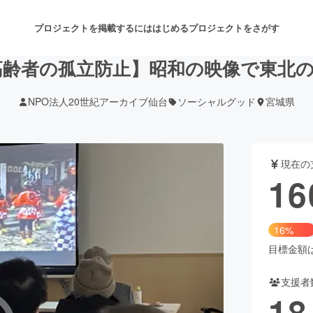
プロジェクトを掲載するには
はじめる
プロジェクトをさがす
 高齢者の孤立防止】昭和の映像で東北
NPO法人20世紀アーカイブ仙台
ソーシャルグッド
宮城県
注目のリターン
注目の新着プロジェクト
募集終了が近いプロジェクト
も
現在の
音楽
舞台・パフォーマンス
16
ゲーム・サービス開発
フード・飲食店
16%
書籍・雑誌出版
アニメ・漫画
目標金額は1
支援者
チャレンジ
ビューティー・ヘルスケ
18