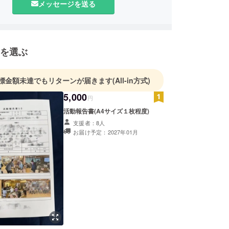
メッセージを送る
を選ぶ
標金額未達でもリターンが届きます
(All-in方式)
5,000
円
活動報告書(A4サイズ１枚程度)
支援者：8人
お届け予定：2027年01月