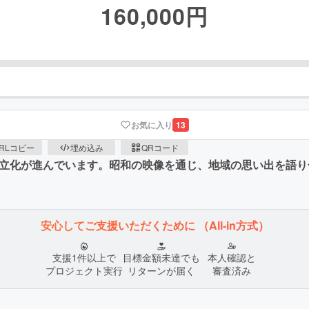
160,000
円
お気に入り
13
RLコピー
埋め込み
QRコード
孤立化が進んでいます。昭和の映像を通じ、地域の思い出を語
安心してご支援いただくために
（All-in方式）
支援1件以上で
目標金額未達でも
本人確認と
プロジェクト実行
リターンが届く
審査済み