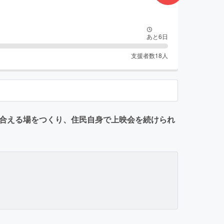
あと
6
日
支援者数
18
人
り合える場をつくり、住民自身で上映会を続けられ