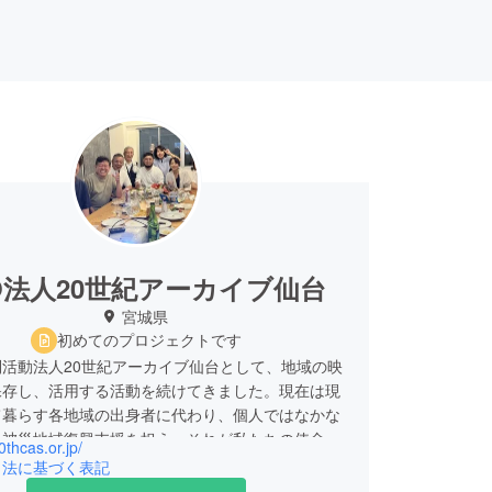
O法人20世紀アーカイブ仙台
宮城県
初めてのプロジェクトです
活動法人20世紀アーカイブ仙台として、地域の映
保存し、活用する活動を続けてきました。現在は現
て暮らす各地域の出身者に代わり、個人ではなかな
い被災地域復興支援を担う。それが私たちの使命で
0thcas.or.jp/
引法に基づく表記