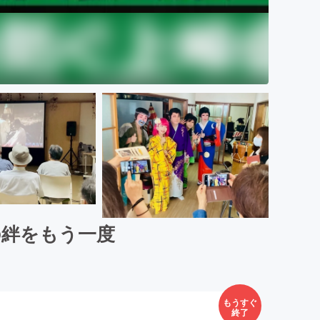
の絆をもう一度
もうすぐ
終了