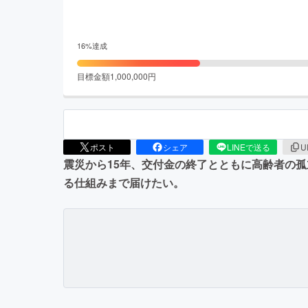
16
%達成
目標金額
1,000,000
円
ポスト
シェア
LINEで送る
U
震災から15年、交付金の終了とともに高齢者の
る仕組みまで届けたい。