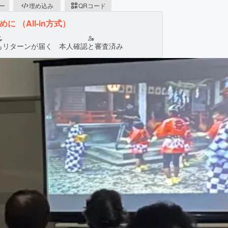
ピー
埋め込み
QRコード
ために
（All-in方式）
もリターンが届く
本人確認と審査済み