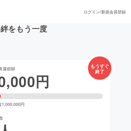
ログイン
/
新規会員登録
の絆をもう一度
うすぐ公開されます
もうすぐ
支援総額
終了
プロダクト
0,000
円
ファッション
スポーツ
,000,000円
数
ア
ソーシャルグッド
人