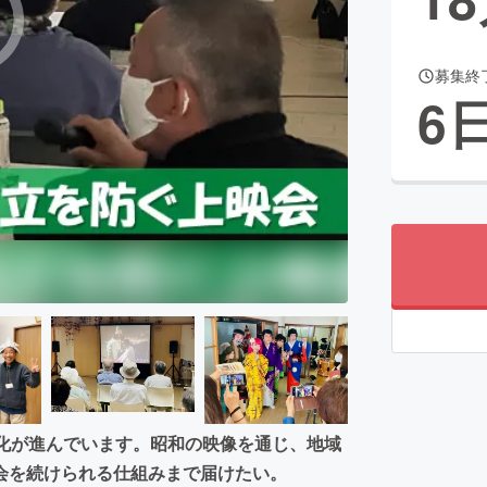
募集終
CAMPFIRE for Social Good
CAMPFIRE Creation
6
CAMPFIREふるさと納税
machi-ya
コミュニティ
立化が進んでいます。昭和の映像を通じ、地域
会を続けられる仕組みまで届けたい。