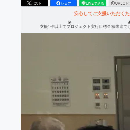
ポスト
シェア
LINEで送る
URLコ
安心してご支援いただく
支援1件以上でプロジェクト実行
目標金額未達で