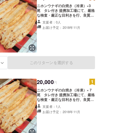
ニホンウナギの白焼き（冷凍）×3
尾 タレ付き 提携加工場にて、厳格
な検査・厳正な目利きを行、良質な
ニホンウナギを白焼加工→冷凍し、
支援者：0人
郵送にてお送り致します。
お届け予定：2018年11月
このリターンを選択する
る
20,000
円
ニホンウナギの白焼き（冷凍）×７
尾 タレ付き 提携加工場にて、厳格
な検査・厳正な目利きを行、良質な
ニホンウナギを白焼加工→冷凍し、
支援者：1人
郵送にてお送り致します。
お届け予定：2018年11月