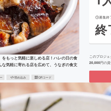
募集終
CAMPFIRE for Social Good
CAMPFIRE Creation
終
CAMPFIREふるさと納税
machi-ya
コミュニティ
このプロジェ
】をもっと気軽に楽しめる店！ハレの日の食
20,000
円の資
んな気軽に寄れる店を広めて、うなぎの食文
ピー
埋め込み
QRコード