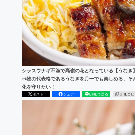
まちづくり・地域活性化
シラスウナギ不漁で高嶺の花となっている【うなぎ
べ物の代表格であるうなぎを月一でも楽しめる、そ
化を守りたい！
ポスト
シェア
LINEで送る
URLコ