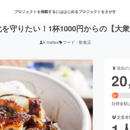
プロジェクトを掲載するには
はじめる
プロジェクトをさがす
を守りたい！1杯1000円からの【大
k matsui
フード・飲食店
注目のリターン
注目の新着プロジェクト
募集終了が近いプロジェクト
も
現在の
音楽
舞台・パフォーマンス
20
ゲーム・サービス開発
フード・飲食店
6%
書籍・雑誌出版
アニメ・漫画
目標金額は3
支援者
チャレンジ
ビューティー・ヘルスケ
1