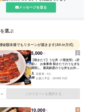
メッセージを送る
を選ぶ
標金額未達でもリターンが届きます
(All-in方式)
5,000
円
【裂きたて】うな丼（1尾使用）+肝
吸い お食事券 裂きたてのうなぎを
調理し、最高鮮度のうな丼をお作り
致します。 お時間が掛かることはご
支援者：0人
了承下さい。 お食事券を郵送にてお
お届け予定：2018年10月
送り致します。
このリターンを選択する
る
10,000
円