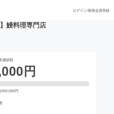
ログイン
/
新規会員登録
衆】鰻料理専門店
うすぐ公開されます
支援総額
プロダクト
,000
円
ファッション
スポーツ
00,000円
数
ア
ソーシャルグッド
人