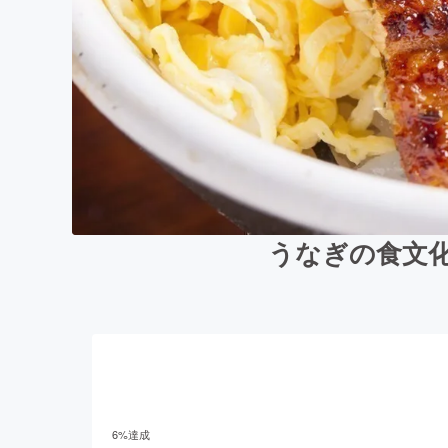
うなぎの食文化
6
%達成