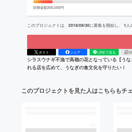
目標金額
300,000
円
このプロジェクトは、
2018/08/30
に募集を開始し、
1
人
ポスト
シェア
LINEで送る
U
シラスウナギ不漁で高嶺の花となっている【うな
れる店を広めて、うなぎの食文化を守りたい！
このプロジェクトを見た人はこちらもチ