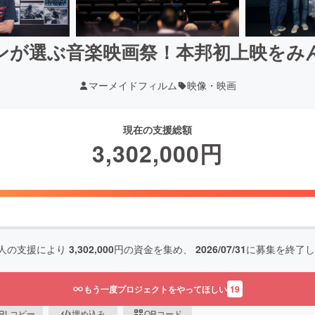
ンが選ぶ音楽映画祭！本邦初上映をみ
マーメイドフィルム
映像・映画
現在の支援総額
3,302,000
円
人の支援により
3,302,000
円の資金を集め、
2026/07/31
に募集を終了し
もう一度プロジェクトをやってほしい
19
RLコピー
埋め込み
QRコード