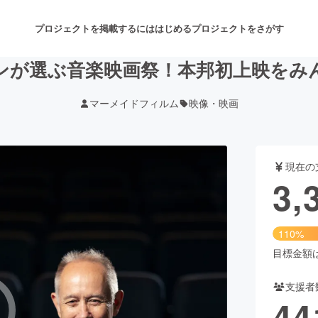
プロジェクトを掲載するには
はじめる
プロジェクトをさがす
ンが選ぶ音楽映画祭！本邦初上映をみ
マーメイドフィルム
映像・映画
注目のリターン
注目の新着プロジェクト
募集終了が近いプロジェクト
も
現在の
音楽
舞台・パフォーマンス
3,
ゲーム・サービス開発
フード・飲食店
110%
書籍・雑誌出版
アニメ・漫画
目標金額は3
支援者
チャレンジ
ビューティー・ヘルスケ
44