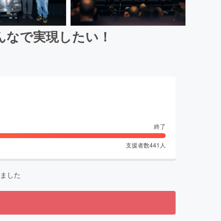
んなで実現したい！
終了
支援者数
441
人
ました