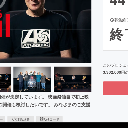
募集終
CAMPFIRE for Social Good
CAMPFIRE Creation
終
CAMPFIREふるさと納税
machi-ya
コミュニティ
このプロジェ
3,302,000
円
開催が決定しています。 映画祭独自で初上映
の開催も検討したいです。 みなさまのご支援
ピー
埋め込み
QRコード