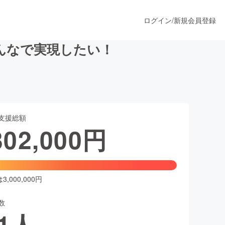
ログイン
/
新規会員登録
んなで実現したい！
うすぐ公開されます
支援総額
プロダクト
302,000
円
ファッション
スポーツ
,000,000円
数
ア
ソーシャルグッド
1
人