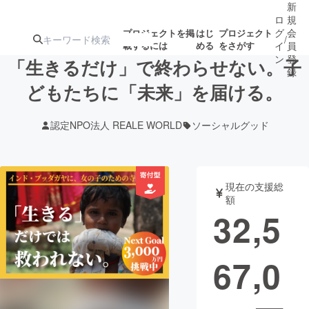
新
ロ
規
グ
会
プロジェクトを掲
はじ
プロジェクト
/
載するには
める
をさがす
イ
員
ン
登
「生きるだけ」で終わらせない。子
録
どもたちに「未来」を届ける。
人気のプロ
注目のリ
注目の新着プロ
募集終了が近いプ
もうすぐ公開
認定NPO法人 REALE WORLD
ソーシャルグッド
ジェクト
ターン
ジェクト
ロジェクト
されます
アート・写真
音楽
現在の支援総
額
32,5
テクノロジー・ガジェット
ゲーム・サ
67,0
映像・映画
書籍・雑誌
ビジネス・起業
チャレンジ