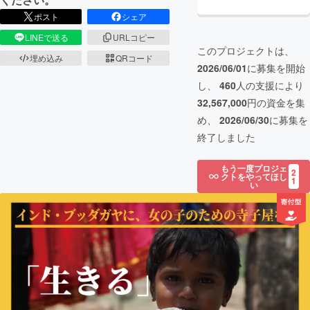
ポスト
シェア
LINEで送る
URLコピー
このプロジェクトは、
埋め込み
QRコード
2026/06/01
に募集を開始
し、
460
人の支援により
32,567,000
円の資金を集
め、
2026/06/30
に募集を
終了しました
もう一度プロジェ
2
クトをやってほし
1
い