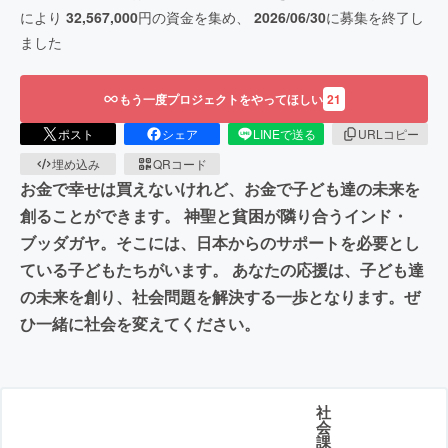
により
32,567,000
円の資金を集め、
2026/06/30
に募集を終了し
ました
もう一度プロジェクトをやってほしい
21
ポスト
シェア
LINEで送る
URLコピー
埋め込み
QRコード
お金で幸せは買えないけれど、お金で子ども達の未来を
創ることができます。 神聖と貧困が隣り合うインド・
ブッダガヤ。そこには、日本からのサポートを必要とし
ている子どもたちがいます。 あなたの応援は、子ども達
の未来を創り、社会問題を解決する一歩となります。ぜ
ひ一緒に社会を変えてください。
社
会
課