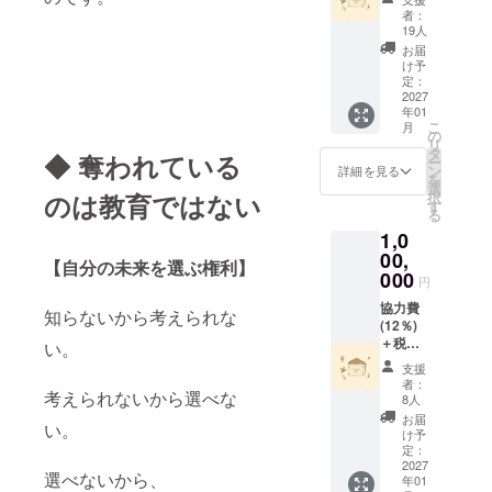
行しま
578,485
者：
す)
円とな
19人
りま
お届
す。
け予
【ブッ
定：
ダガヤ
2027
年01
の子ど
こ
月
もたち
の
リ
からの
タ
◆ 奪われている
ー
サン
ン
詳細を見る
を
キュー
選
択
のは教育ではない
レ
す
る
ター】
1,0
を心を
込めて
00,
【自分の未来を選ぶ権利】
お届け
000
円
しま
す！ (寄
協力費
知らないから考えられな
付金受
(12％)
領証明
＋税込
い。
書を発
みで
支援
行しま
1,156,9
者：
す)
70円と
考えられないから選べな
8人
なりま
お届
い。
す
け予
【ブッ
定：
ダガヤ
2027
選べないから、
年01
の子ど