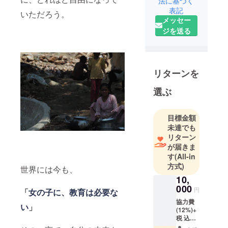
法に基づく
未来を
表記
いただろう。
創造する人
メッセー
を育ててい
ジを送る
ます。
合言葉は
リターンを
「One Earth
, One
選ぶ
Familia 」
目標金額
代表理事の
未達でも
三好 彩が
リターン
2004年から
が届きま
続けてきた
す
(All-in
活動を引き
方式)
世界には今も、
継ぐ形で
10,
2015年12月
000
円
「
女の子に、教育は必要な
より特定非
協力費
い
」
営利活動法
(12%)+
税 込み
人
で