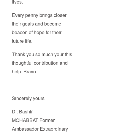
lives.
Every penny brings closer
their goals and become
beacon of hope for their
future life.
Thank you so much your this
thoughtful contribution and
help. Bravo.
Sincerely yours
Dr. Bashir
MOHABBAT Former
Ambassador Extraordinary