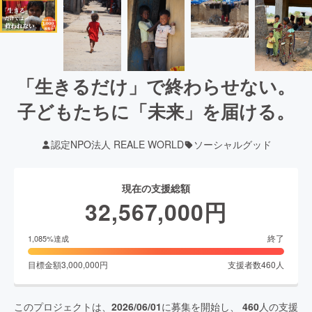
「生きるだけ」で終わらせない。
子どもたちに「未来」を届ける。
認定NPO法人 REALE WORLD
ソーシャルグッド
現在の支援総額
32,567,000
円
終了
1,085
%達成
目標金額
3,000,000
円
支援者数
460
人
このプロジェクトは、
2026/06/01
に募集を開始し、
460
人の支援