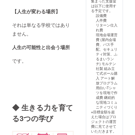
集まった支援金
は以下に使用す
る予定です。
【人生が変わる場所】
設備費
人件費
それは単なる学校ではあり
リターン仕入
れ費
ません。
現地会場運営
費 (屋内会場
費、バス手
人生の可能性と出会う場所
配、セキュリ
ティ対策、ふ
るまいラン
です。
チ) モルテン
社製 組み立
て式ボール購
入 アート解
放プログラム
用白いTシャ
ツを現地で作
成費 継続的
な現地コミュ
◆ 生きる力を育て
ニティづくり
※目標金額を超
る3つの学び
えた場合はプロ
ジェクトの運営
費に充てさせて
いただきます。