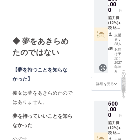
込めて
,00
お届け
0
円
しま
す！ (寄
協力費
付金受
(12%)+
領証明
税 込み
書を発
で
支援
行しま
231,394
◆ 夢をあきらめ
者：
す)
円とな
28人
りま
お届
たのではない
す。
け予
【ブッ
定：
ダガヤ
2027
年01
の子ど
【夢を持つことを知らな
こ
月
もたち
の
リ
からの
かった】
タ
ー
サン
ン
詳細を見る
を
キュー
選
択
彼女は夢をあきらめたので
レ
す
る
ター】
はありません。
500
を心を
込めて
,00
お届け
0
夢を持っていいことを知ら
円
しま
す！ (寄
協力費
なかった
付金受
(12%)+
領証明
税 込み
書を発
で
のです。
支援