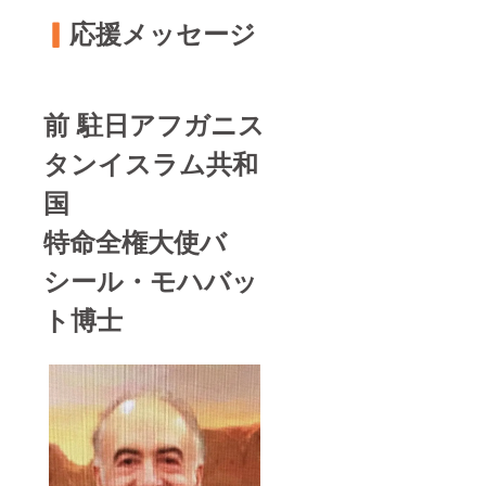
▎
応援メッセージ
前 駐日アフガニス
タンイスラム共和
国
特命全権大使バ
シール・モハバッ
ト博士