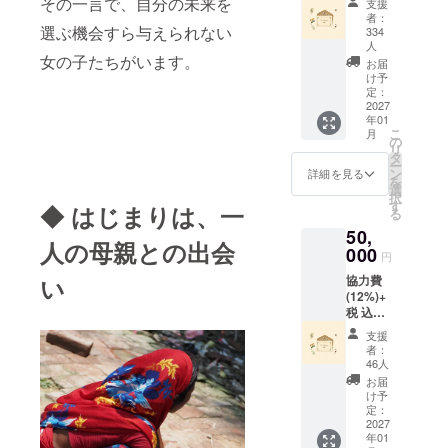
その一言で、自分の未来を
2019年３月
支援
11,569
者：
より認定特
円とな
選ぶ機会すら与えられない
334
りま
人
定非営利活
女の子たちがいます。
す。
お届
動法人とな
【ブッ
け予
り
ダガヤ
定：
2027
の子ど
活動の幅を
年01
もたち
こ
月
広げていま
からの
の
リ
サン
す。
タ
ー
キュー
ン
詳細を見る
を
レ
選
択
ター】
す
◆ はじまりは、一
る
心を込
50,
めてお
人の母親との出会
000
届けし
円
ます！
協力費
い
(寄付金
(12%)+
受領証
税 込み
明書を
で
発行し
支援
57,848
ます)
者：
円とな
46人
りま
お届
す。
け予
【ブッ
定：
ダガヤ
2027
年01
の子ど