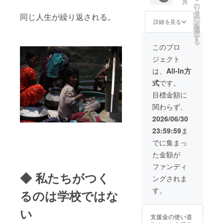
こ
月
もたち
の
リ
からの
タ
同じ人生が繰り返される。
ー
サン
ン
詳細を見る
を
キュー
選
択
レ
す
る
ター】
このプロ
を心を
ジェクト
込めて
お届け
は、
All-In方
しま
式
です。
す！ (寄
付金受
目標金額に
領証明
関わらず、
書を発
行しま
2026/06/30
す)
23:59:59
ま
でに集まっ
た金額が
ファンディ
◆ 私たちがつく
ングされま
す。
るのは学校ではな
い
支援金の使い道