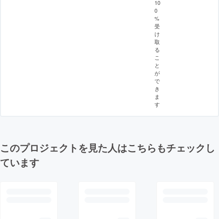
10
0
%
受
け
取
る
こ
と
が
で
き
ま
す
このプロジェクトを見た人はこちらもチェックし
ています