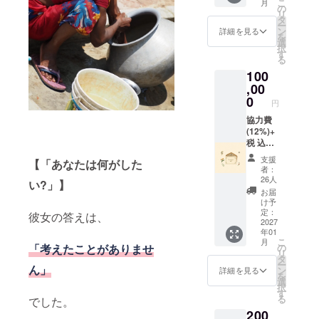
こ
月
もたち
の
リ
からの
タ
ー
サン
ン
詳細を見る
を
キュー
選
択
レ
す
る
ター】
100
を心を
込めて
,00
お届け
0
円
しま
す！ (寄
協力費
付金受
(12%)+
領証明
税 込み
書を発
で
支援
【「あなたは何がした
行しま
115,697
者：
す)
円とな
26人
い?」】
りま
お届
す。
け予
【ブッ
定：
彼女の答えは、
ダガヤ
2027
年01
の子ど
こ
月
もたち
の
「考えたことがありませ
リ
からの
タ
ー
サン
ん」
ン
詳細を見る
を
キュー
選
択
レ
す
る
でした。
ター】
200
を心を