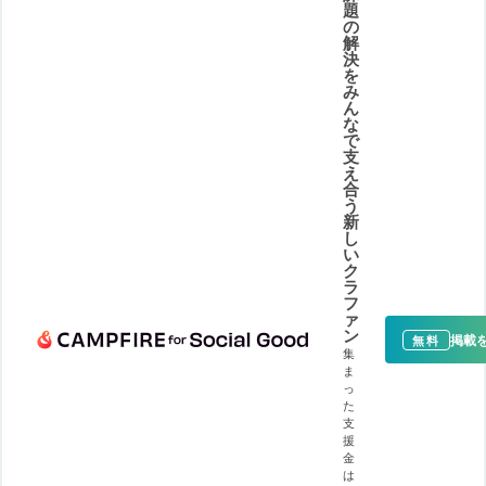
題
の
解
決
を
み
ん
な
で
支
え
合
う
新
し
い
ク
ラ
フ
ァ
ン
掲載
無料
集
ま
っ
た
支
援
金
は