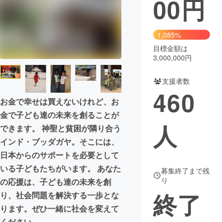
00
円
まちづくり・地域活性化
1,085%
目標金額は
CAMPFIRE for Social Good
CAMPFIRE Creation
3,000,000円
CAMPFIREふるさと納税
machi-ya
コミュニティ
支援者数
460
お金で幸せは買えないけれど、お
金で子ども達の未来を創ることが
人
できます。 神聖と貧困が隣り合う
インド・ブッダガヤ。そこには、
日本からのサポートを必要として
いる子どもたちがいます。 あなた
募集終了まで残
り
の応援は、子ども達の未来を創
終了
り、社会問題を解決する一歩とな
ります。ぜひ一緒に社会を変えて
ください。