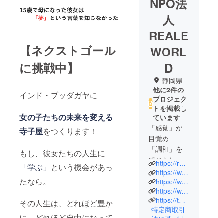
NPO法
人
REALE
【ネクストゴール
WORL
D
に挑戦中】
静岡県
他に2件の
インド・ブッダガヤに
プロジェク
トを掲載し
女の子たちの未来を変える
ています
「感覚」が
寺子屋
をつくります！
目覚め
「調和」を
もし、彼女たちの人生に
感じられる
https://realeworld.com
「学ぶ」
という機会があっ
体験と場を
https://www.facebook.com/FcReale/
たなら。
提供。
https://www.facebook.com/realejapan
https://www.instagram.com/npo_reale_world/
https://twitter.com/NpoReale
世界の調
その人生は、どれほど豊か
特定商取引
和、地球の
に、どれほど自由になって