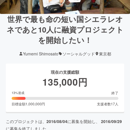
世界で最も命の短い国シエラレオ
ネであと10人に融資プロジェクト
を開始したい！
Yumemi Shimosato
ソーシャルグッド
東京都
現在の支援総額
135,000
円
終了
13
%達成
目標金額
1,000,000
円
支援者数
17
人
このプロジェクトは、
2016/08/04
に募集を開始し、
2016/09/29
に募集を終了しました