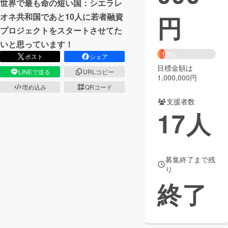
世界で最も命の短い国：シエラレ
円
オネ共和国であと10人に若者融資
まちづくり・地域活性化
プロジェクトをスタートさせてた
いと思っています！
CAMPFIRE for Social Good
CAMPFIRE Creation
13%
ポスト
シェア
CAMPFIREふるさと納税
machi-ya
コミュニティ
目標金額は
LINEで送る
URLコピー
1,000,000円
埋め込み
QRコード
支援者数
17
人
募集終了まで残
り
終了