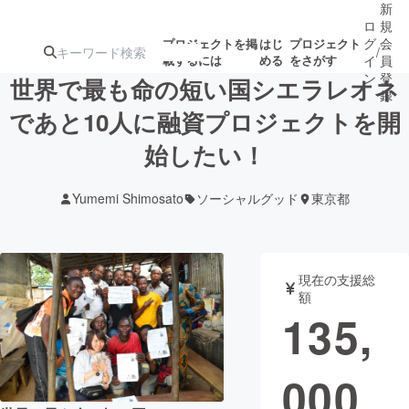
新
ロ
規
グ
会
プロジェクトを掲
はじ
プロジェクト
/
載するには
める
をさがす
イ
員
ン
登
世界で最も命の短い国シエラレオネ
録
であと10人に融資プロジェクトを開
始したい！
人気のプロ
注目のリ
注目の新着プロ
募集終了が近いプ
もうすぐ公開
ジェクト
ターン
ジェクト
ロジェクト
されます
Yumemi Shimosato
ソーシャルグッド
東京都
アート・写真
音楽
現在の支援総
テクノロジー・ガジェット
ゲーム・サ
額
135,
映像・映画
書籍・雑誌
000
ビジネス・起業
チャレンジ