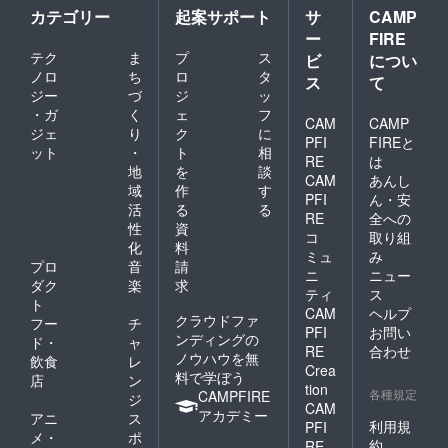
カテゴリー
起案サポート
サ
CAMP
ー
FIRE
テク
ま
プ
ス
ビ
につい
ノロ
ち
ロ
タ
ス
て
ジー
づ
ジ
ッ
・ガ
く
ェ
フ
CAM
CAMP
ジェ
り
ク
に
PFI
FIREと
ット
・
ト
相
RE
は
地
を
談
CAM
あんし
域
作
す
PFI
ん・安
活
る
る
RE
全への
性
資
コ
取り組
化
料
ミュ
み
プロ
音
請
ニ
ニュー
ダク
楽
求
ティ
ス
ト
CAM
ヘルプ
クラウドファ
フー
チ
PFI
お問い
ンディングの
ド・
ャ
RE
合わせ
ノウハウを無
飲食
レ
Crea
料で学ぼう
店
ン
tion
各種規定
CAMPFIRE
ジ
CAM
アカデミー
アニ
ス
利用規
PFI
メ・
ポ
約
RE