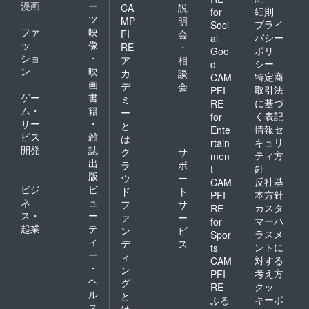
漫画
ー
CA
説
細則
for
ツ
MP
明
プライ
Soci
ファ
映
FI
会
バシー
al
ッ
像
RE
・
ポリ
Goo
ショ
・
ア
相
シー
d
ン
映
カ
談
特定商
CAM
画
デ
会
取引法
PFI
ゲー
書
ミ
に基づ
RE
ム・
籍
ー
く表記
for
サー
・
と
情報セ
Ente
ビス
雑
は
キュリ
rtain
開発
誌
ク
サ
ティ方
men
出
ラ
ポ
針
t
版
ウ
ー
反社基
CAM
ビジ
ビ
ド
ト
本方針
PFI
ネ
ュ
フ
サ
カスタ
RE
ス・
ー
ァ
ー
マーハ
for
起業
テ
ン
ビ
ラスメ
Spor
ィ
デ
ス
ントに
ts
ー
ィ
対する
CAM
・
ン
考え方
PFI
ヘ
グ
クッ
RE
ル
と
キーポ
ふる
ス
は