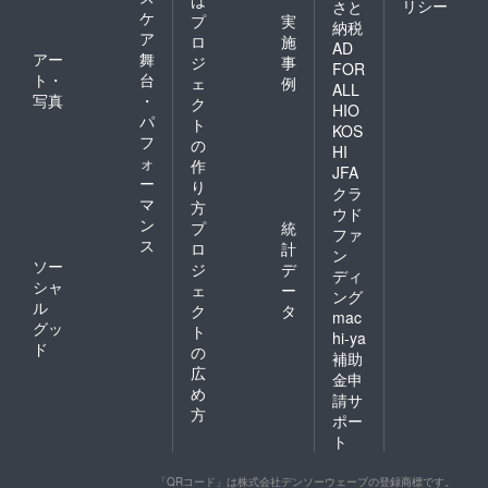
リシー
さと
ケ
プ
実
納税
ア
ロ
施
AD
アー
舞
ジ
事
FOR
ト・
台
ェ
例
ALL
写真
・
ク
HIO
パ
ト
KOS
フ
の
HI
ォ
作
JFA
ー
り
クラ
マ
方
ウド
ン
プ
統
ファ
ス
ロ
計
ン
ソー
ジ
デ
ディ
シャ
ェ
ー
ング
ル
ク
タ
mac
グッ
ト
hi-ya
ド
の
補助
広
金申
め
請サ
方
ポー
ト
「QRコード」は株式会社デンソーウェーブの登録商標です。