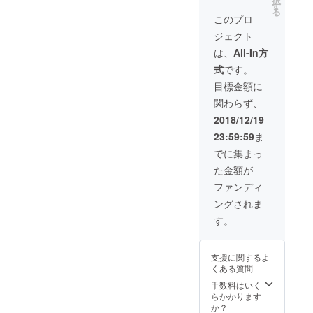
択
す
る
このプロ
ジェクト
は、
All-In方
式
です。
目標金額に
関わらず、
2018/12/19
23:59:59
ま
でに集まっ
た金額が
ファンディ
ングされま
す。
支援に関するよ
くある質問
手数料はいく
らかかります
か？