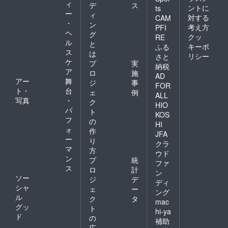
ィ
デ
ス
ントに
ts
ー
ィ
対する
CAM
・
ン
考え方
PFI
ヘ
グ
クッ
RE
ル
と
キーポ
ふる
ス
は
リシー
さと
ケ
プ
実
納税
ア
ロ
施
AD
アー
舞
ジ
事
FOR
ト・
台
ェ
例
ALL
写真
・
ク
HIO
パ
ト
KOS
フ
の
HI
ォ
作
JFA
ー
り
クラ
マ
方
ウド
ン
プ
統
ファ
ス
ロ
計
ン
ソー
ジ
デ
ディ
シャ
ェ
ー
ング
ル
ク
タ
mac
グッ
ト
hi-ya
ド
の
補助
広