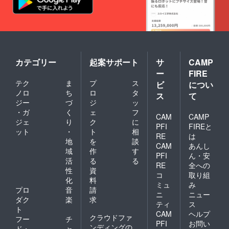
カテゴリー
起案サポート
サ
CAMP
ー
FIRE
テク
ま
プ
ス
ビ
につい
ノロ
ち
ロ
タ
ス
て
ジー
づ
ジ
ッ
・ガ
く
ェ
フ
CAM
CAMP
ジェ
り
ク
に
PFI
FIREと
ット
・
ト
相
RE
は
地
を
談
CAM
あんし
域
作
す
PFI
ん・安
活
る
る
RE
全への
性
資
コ
取り組
化
料
ミュ
み
プロ
音
請
ニ
ニュー
ダク
楽
求
ティ
ス
ト
CAM
ヘルプ
クラウドファ
フー
チ
PFI
お問い
ンディングの
ド・
ャ