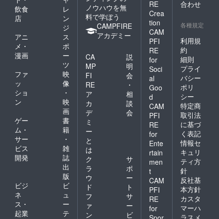
RE
合わせ
ノウハウを無
飲食
レ
Crea
料で学ぼう
店
ン
tion
各種規定
CAMPFIRE
ジ
CAM
アカデミー
アニ
ス
利用規
PFI
メ・
ポ
約
RE
漫画
ー
CA
説
細則
for
ツ
MP
明
プライ
Soci
ファ
映
FI
会
バシー
al
ッ
像
RE
・
ポリ
Goo
ショ
・
ア
相
シー
d
ン
映
カ
談
特定商
CAM
画
デ
会
取引法
PFI
ゲー
書
ミ
に基づ
RE
ム・
籍
ー
く表記
for
サー
・
と
情報セ
Ente
ビス
雑
は
キュリ
rtain
開発
誌
ク
サ
ティ方
men
出
ラ
ポ
針
t
版
ウ
ー
反社基
CAM
ビジ
ビ
ド
ト
本方針
PFI
ネ
ュ
フ
サ
カスタ
RE
ス・
ー
ァ
ー
マーハ
for
起業
テ
ン
ビ
ラスメ
Spor