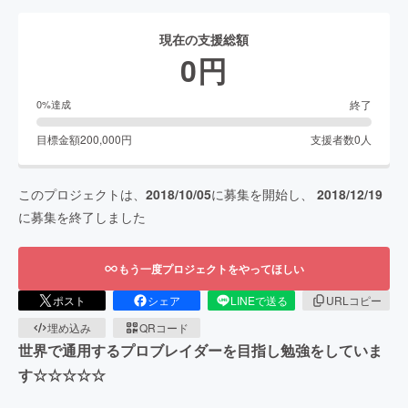
現在の支援総額
0
円
終了
0
%達成
目標金額
200,000
円
支援者数
0
人
このプロジェクトは、
2018/10/05
に募集を開始し、
2018/12/19
に募集を終了しました
もう一度プロジェクトをやってほしい
ポスト
シェア
LINEで送る
URLコピー
埋め込み
QRコード
世界で通用するプロブレイダーを目指し勉強をしていま
す☆☆☆☆☆