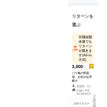
がら1歳の娘
を育ててい
ます。
リターンを
お母さんだ
選ぶ
から。子供
がいるか
目標金額
ら。ではな
未達でも
く
リターン
自分自信を
が届きま
大事にし
す
(All-in
Happyで居ら
方式)
れるような
3,000
円
女性が増え
バリ島の民芸
たらいいな
品、お礼のお手
と思い活動
紙☆
していま
支援者：0人
す。
お届け予定：
こ
2019年02月
の
リ
タ
ー
ン
詳細を見る
を