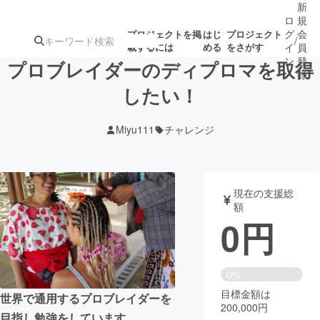
新
ロ
規
グ
会
プロジェクトを掲
はじ
プロジェクト
/
載するには
める
をさがす
イ
員
ン
登
プロブレイダーのディプロマを取得
録
したい！
人気のプロ
注目のリ
注目の新着プロ
募集終了が近いプ
もうすぐ公開
Miyu111
チャレンジ
ジェクト
ターン
ジェクト
ロジェクト
されます
アート・写真
音楽
現在の支援総
額
0
円
テクノロジー・ガジェット
ゲーム・サ
映像・映画
書籍・雑誌
0%
目標金額は
世界で通用するプロブレイダーを
200,000円
ビジネス・起業
チャレンジ
目指し勉強をしています