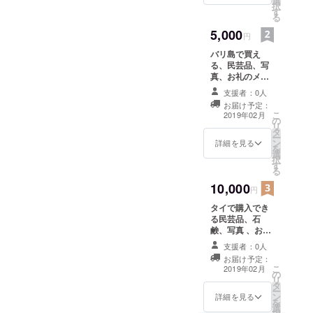
選
択
す
る
5,000
円
バリ島で買え
る、民芸品、写
真、お礼のメッ
セージ☆
支援者：0人
お届け予定：
こ
2019年02月
の
リ
タ
ー
ン
詳細を見る
を
選
択
す
る
10,000
円
タイで購入でき
る民芸品、石
鹸、写真 、お礼
のメッセージ☆
支援者：0人
お届け予定：
こ
2019年02月
の
リ
タ
ー
ン
詳細を見る
を
選