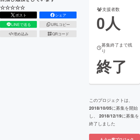
☆☆☆☆☆
支援者数
まちづくり・地域活性化
0
人
ポスト
シェア
LINEで送る
URLコピー
CAMPFIRE for Social Good
CAMPFIRE Creation
埋め込み
QRコード
CAMPFIREふるさと納税
machi-ya
コミュニティ
募集終了まで残
り
終了
このプロジェクトは、
2018/10/05
に募集を開始
し、
2018/12/19
に募集を
終了しました
もう一度プロジェク