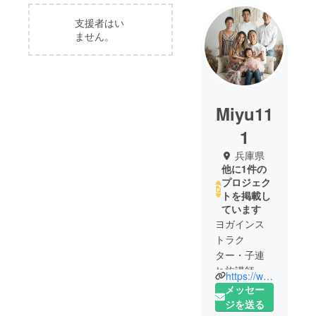
支援者はい
ません。
Miyu11
1
兵庫県
他に1件の
プロジェク
トを掲載し
ています
ヨガインス
トラク
ター・子連
れ旅講師・
https://www.instagram.com/miyu_traveler_yoga
フリーライ
メッセー
ターをしな
ジを送る