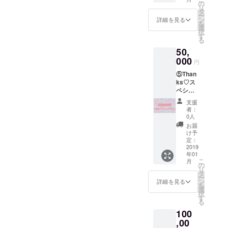
別に作
の
リ
るぬい
タ
ー
ぐるみ
ン
詳細を見る
を
もセッ
選
択
トに
す
る
なった
50,
もので
す。 限
000
円
定品な
⑤Than
のでシ
ks♡ス
リアル
ペシャ
ナン
ルセッ
バーも
支援
ト
つきま
者：
50000
す！！
0人
円
お届
Thanks
け予
♡ぬい
定：
ぐるみ
2019
年01
セット
こ
月
に更に
の
リ
オリジ
タ
ー
ナル
ン
詳細を見る
を
グッズ
選
択
といつ
す
る
でも5％
100
割引の
スペ
,00