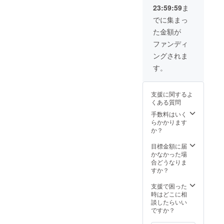
送料無
23:59:59
ま
料！！
ぬいぐ
でに集まっ
るみも
た金額が
ゴール
ド様仕
ファンディ
様で製
ングされま
作しま
す！ ※
す。
通販は
委託作
家さま
支援に関するよ
の商品
くある質問
もお取
り扱い
手数料はいく
予定で
らかかります
す。
か？
目標金額に届
かなかった場
合どうなりま
すか？
支援で困った
時はどこに相
談したらいい
ですか？