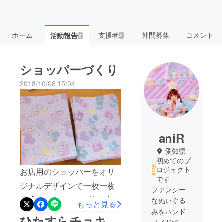
ホーム
支援者
仲間募集
コメント
活動報告
5
6
ショッパーづくり
2018/10/08 15:04
aniR
愛知県
初めてのプ
ロジェクト
お店用のショッパーをオリ
です
ジナルデザインで一枚一枚
ファンシー
作成しました！100枚程完成
なぬいぐる
もっと見る
みをハンド
です★ 持ち手つきなど他の
ひたすらチョキ