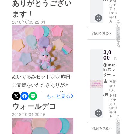
ありがとうござい
りがと
け予
うメー
定：
ます！
ルを送
2018
年11
らせて
こ
月
2018/10/05 22:01
いただ
の
リ
きま
タ
ー
す！
ン
詳細を見る
を
選
択
す
る
3,0
00
円
①Than
ks♡レ
ター 今
ぬいぐるみセット♡♡ 昨日
回のた
支援
めに
ご支援をいただきありがと
者：
作った
0人
うございました！！！泣い
オリジ
もっと見る
お届
ナルの
け予
て喜んでおります！！！ 特
ポスト
ウォールデコ
定：
カード
2019
別バージョンのぬいぐるみ
年01
でお礼
2018/10/04 20:16
こ
月
のお手
を作るべく、今日は試作を
の
リ
紙を書
タ
ー
してみましたー！ ここから
かせて
ン
詳細を見る
を
いただ
選