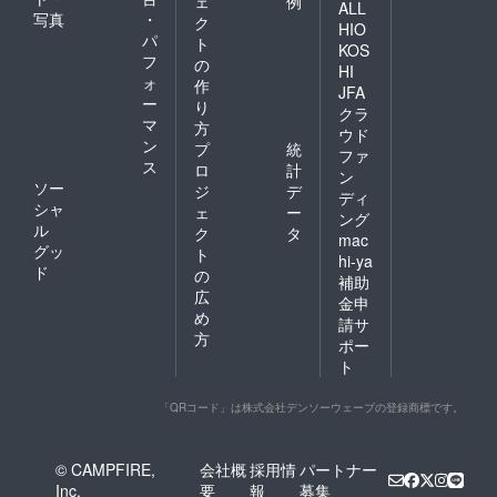
ェ
例
ALL
写真
・
ク
HIO
パ
ト
KOS
フ
の
HI
ォ
作
JFA
ー
り
クラ
マ
方
ウド
ン
プ
統
ファ
ス
ロ
計
ン
ソー
ジ
デ
ディ
シャ
ェ
ー
ング
ル
ク
タ
mac
グッ
ト
hi-ya
ド
の
補助
広
金申
め
請サ
方
ポー
ト
「QRコード」は株式会社デンソーウェーブの登録商標です。
© CAMPFIRE,
会社概
採用情
パートナー
Inc.
要
報
募集