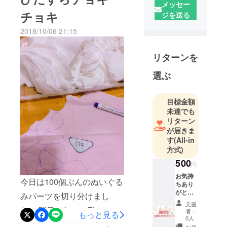
メイドで製
メッセー
サイズもこれから作ってい
作販売して
チョキ
ジを送る
きます！
おります。
2018/10/06 21:15
リターンを
選ぶ
目標金額
未達でも
リターン
が届きま
す
(All-in
方式)
500
円
お気持
今日は100個ぶんのぬいぐる
ちあり
がとう
みパーツを切り分けまし
♡コー
支援
ス500円
た！ 明日はなにか形にでき
者：
もっと見る
匿名
0人
るといいです〜！
OK！ あ
お届