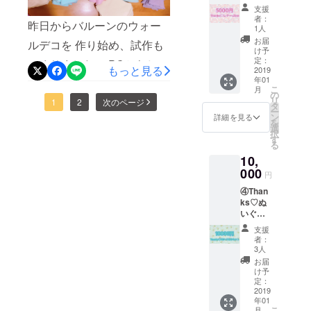
ZINE
入れさ
支援
5000円
せてい
者：
昨日からバルーンのウォー
①と②
ただく
1人
がセッ
予定で
お届
ルデコを 作り始め、試作も
トに
す
け予
なった
定：
つくりました！ PCからじゃ
もっと見る
もので
2019
年01
す。
ないと何枚も写真載せられ
こ
月
の
リ
ないんですね。。 今回はベ
1
2
次のページ
タ
ー
ン
詳細を見る
ビースムースニットを使っ
を
選
択
す
ているので触り心地もよ
る
10,
く、パステルカラーもとっ
000
円
てもかわいい色味です！！
④Than
ks♡ぬ
いぐる
みセッ
支援
ト
者：
10000
3人
円 ①と
お届
②にプ
け予
ラス今
定：
回のた
2019
年01
めに特
こ
月