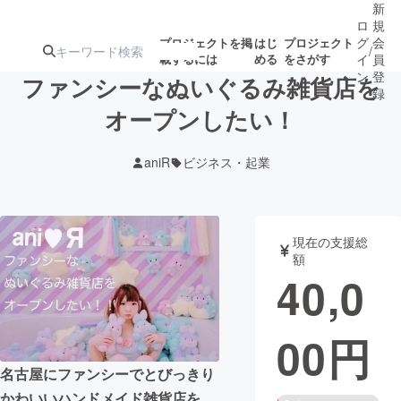
新
ロ
規
グ
会
プロジェクトを掲
はじ
プロジェクト
/
載するには
める
をさがす
イ
員
ン
登
ファンシーなぬいぐるみ雑貨店を
録
オープンしたい！
人気のプロ
注目のリ
注目の新着プロ
募集終了が近いプ
もうすぐ公開
aniR
ビジネス・起業
ジェクト
ターン
ジェクト
ロジェクト
されます
アート・写真
音楽
現在の支援総
額
40,0
テクノロジー・ガジェット
ゲーム・サ
00
円
映像・映画
書籍・雑誌
名古屋にファンシーでとびっきり
ビジネス・起業
チャレンジ
かわいいハンドメイド雑貨店を