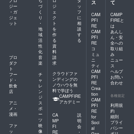
ノロ
ち
ロ
タ
ス
て
ジー
づ
ジ
ッ
・ガ
く
ェ
フ
CAM
CAMP
ジェ
り
ク
に
PFI
FIREと
ット
・
ト
相
RE
は
地
を
談
CAM
あんし
域
作
す
PFI
ん・安
活
る
る
RE
全への
性
資
コ
取り組
化
料
ミュ
み
プロ
音
請
ニ
ニュー
ダク
楽
求
ティ
ス
ト
CAM
ヘルプ
クラウドファ
フー
チ
PFI
お問い
ンディングの
ド・
ャ
RE
合わせ
ノウハウを無
飲食
レ
Crea
料で学ぼう
店
ン
tion
各種規定
CAMPFIRE
ジ
CAM
アカデミー
アニ
ス
利用規
PFI
メ・
ポ
約
RE
漫画
ー
CA
説
細則
for
ツ
MP
明
プライ
Soci
ファ
映
FI
会
バシー
al
ッ
像
RE
・
ポリ
Goo