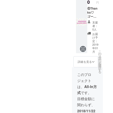
シャル
0
円
会員証
をお付
⑥Than
けしま
ks♡
す。 通
ゴール
販ご利
ドセッ
支援
用の場
ト
者：
合、初
100000
0人
回のみ
円 上記
お届
送料無
のスペ
け予
料！！
シャル
定：
ぬいぐ
セット
2019
年01
るみも
の会員
こ
月
スペ
証が
の
リ
シャル
ゴール
タ
ー
仕様で
ド会員
ン
詳細を見る
を
製作し
さまと
選
択
ます！
なり、
す
る
※通販は
いつで
このプロ
委託作
も10％
ジェクト
家さま
割引が
の商品
つきま
は、
All-In方
もお取
す。 更
式
です。
り扱い
に通販
予定で
ご利用
目標金額に
す。
の場
関わらず、
合、い
つでも
2018/11/22