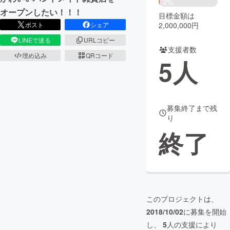
2%
オープンしたい！！！
目標金額は
まちづくり・地域活性化
2,000,000円
ポスト
シェア
LINEで送る
URLコピー
支援者数
CAMPFIRE for Social Good
CAMPFIRE Creation
埋め込み
QRコード
5
人
CAMPFIREふるさと納税
machi-ya
コミュニティ
募集終了まで残
り
終了
このプロジェクトは、
2018/10/02
に募集を開始
し、
5
人の支援により