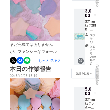
色々とアレンジをするつも
択
きま
す
る
す。 こ
りです。 カラーは（仮）
3,0
ちらを
お店に
で！！
00
円
持参し
②Than
ていた
ks♡ZIN
だくと
E
いいこ
3000円
とある
支援
皆様の
か
者：
ご支援
も…！
1人
まだ完成ではありません
でお店
？ （レ
お届
ができ
ターで
け予
が、ファンシーなウォール
るまで
はなく
定：
の過程
2019
メール
デコだいぶできてきまし
もっと見る
年01
を まと
をご希
こ
月
た！！ 今日は限定ぬいぐる
めたか
望の方
の
本日の作業報告
リ
わいい
はメー
タ
みの型紙も作ったので、は
ー
ZINEを
ルでの
ン
詳細を見る
2018/10/03 18:19
を
制作し
対応も
選
やく公開できるといいで
択
ます。
可）
す
る
※ZINE
す！
5,0
にはご
支援者
00
円
さまの
③Than
お名前
ks♡レ
（匿名
ター＆
可）も