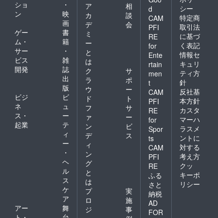
ショ
・
ア
相
シー
d
ン
映
カ
談
特定商
CAM
画
デ
会
取引法
PFI
ゲー
書
ミ
に基づ
RE
ム・
籍
ー
く表記
for
サー
・
と
情報セ
Ente
ビス
雑
は
キュリ
rtain
開発
誌
ク
サ
ティ方
men
出
ラ
ポ
針
t
版
ウ
ー
反社基
CAM
ビジ
ビ
ド
ト
本方針
PFI
ネ
ュ
フ
サ
カスタ
RE
ス・
ー
ァ
ー
マーハ
for
起業
テ
ン
ビ
ラスメ
Spor
ィ
デ
ス
ントに
ts
ー
ィ
対する
CAM
・
ン
考え方
PFI
ヘ
グ
クッ
RE
ル
と
キーポ
ふる
ス
は
リシー
さと
ケ
プ
実
納税
ア
ロ
施
AD
アー
舞
ジ
事
FOR
ト・
台