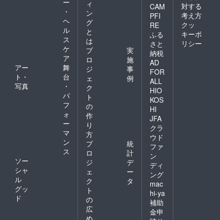
ー
ィ
対する
CAM
・
ン
考え方
PFI
ヘ
グ
クッ
RE
ル
と
キーポ
ふる
ス
は
リシー
さと
ケ
プ
実
納税
ア
ロ
施
AD
アー
舞
ジ
事
FOR
ト・
台
ェ
例
ALL
写真
・
ク
HIO
パ
ト
KOS
フ
の
HI
ォ
作
JFA
ー
り
クラ
マ
方
ウド
ン
プ
統
ファ
ス
ロ
計
ン
ソー
ジ
デ
ディ
シャ
ェ
ー
ング
ル
ク
タ
mac
グッ
ト
hi-ya
ド
の
補助
広
金申
め