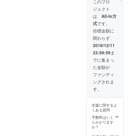
て大人の修学旅
このプロ
行、ブース出店
ジェクト
などなど楽しい
時間を一緒に作
は、
All-In方
りましょう！ ６
式
です。
月以降日程は相
談して決めま
目標金額に
しょう！
関わらず、
2018/12/11
23:59:59
ま
でに集まっ
た金額が
ファンディ
ングされま
す。
支援に関するよ
くある質問
手数料はいく
らかかります
か？