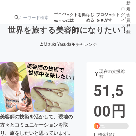
新
ロ
規
グ
会
プロジェクトを掲
はじ
プロジェクト
/
載するには
める
をさがす
イ
員
ン
登
世界を旅する美容師になりたい！
録
Mizuki Yasuda
チャレンジ
人気のプロ
注目のリ
注目の新着プロ
募集終了が近いプ
もうすぐ公開
ジェクト
ターン
ジェクト
ロジェクト
されます
現在の支援総
額
アート・写真
音楽
51,5
テクノロジー・ガジェット
ゲーム・サ
00
円
映像・映画
書籍・雑誌
美容師の技術を活かして、現地の
方々とコミュニケーションを取
17%
ビジネス・起業
チャレンジ
り、旅をしたいと思っています。
目標金額は