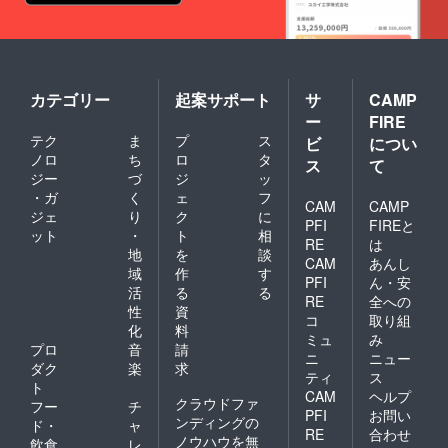
カテゴリー
起案サポート
サ
CAMP
ー
FIRE
テク
ま
プ
ス
ビ
につい
ノロ
ち
ロ
タ
ス
て
ジー
づ
ジ
ッ
・ガ
く
ェ
フ
CAM
CAMP
ジェ
り
ク
に
PFI
FIREと
ット
・
ト
相
RE
は
地
を
談
CAM
あんし
域
作
す
PFI
ん・安
活
る
る
RE
全への
性
資
コ
取り組
化
料
ミュ
み
プロ
音
請
ニ
ニュー
ダク
楽
求
ティ
ス
ト
CAM
ヘルプ
クラウドファ
フー
チ
PFI
お問い
ンディングの
ド・
ャ
RE
合わせ
ノウハウを無
飲食
レ