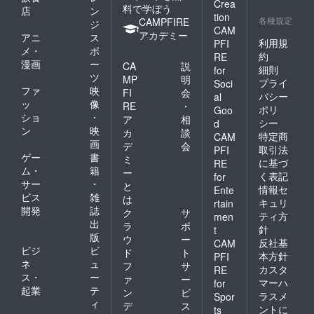
Crea
料で学ぼう
店
ン
tion
各種規定
CAMPFIRE
ジ
CAM
アカデミー
アニ
ス
利用規
PFI
メ・
ポ
約
RE
漫画
ー
CA
説
細則
for
ツ
MP
明
プライ
Soci
ファ
映
FI
会
バシー
al
ッ
像
RE
・
ポリ
Goo
ショ
・
ア
相
シー
d
ン
映
カ
談
特定商
CAM
画
デ
会
取引法
PFI
ゲー
書
ミ
に基づ
RE
ム・
籍
ー
く表記
for
サー
・
と
情報セ
Ente
ビス
雑
は
キュリ
rtain
開発
誌
ク
サ
ティ方
men
出
ラ
ポ
針
t
版
ウ
ー
反社基
CAM
ビジ
ビ
ド
ト
本方針
PFI
ネ
ュ
フ
サ
カスタ
RE
ス・
ー
ァ
ー
マーハ
for
起業
テ
ン
ビ
ラスメ
Spor
ィ
デ
ス
ントに
ts