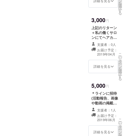
ン
詳細を見る
を
選
択
す
る
3,000
円
上記のリターン
＋私の働くサロ
ンにてヘアカッ
ト
支援者：0人
お届け予定：
こ
2019年04月
の
リ
タ
ー
ン
詳細を見る
を
選
択
す
る
5,000
円
＊ラインに招待
(活動報告、画像
や動画の掲載、
質疑応答) ＊お礼
支援者：1人
のメッセージ動
お届け予定：
画 私が撮った写
こ
2019年06月
の
真や動画に言葉
リ
タ
をのせて、感謝
ー
ン
を伝えます！ ＊
詳細を見る
を