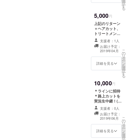
選
旅の写真で作る
択
す
カレンダー
る
5,000
円
上記のリターン
＋ヘアカット、
トリートメント
orヘッドスパ
支援者：1人
お届け予定：
こ
2019年04月
の
リ
タ
ー
ン
詳細を見る
を
選
択
す
る
10,000
円
＊ラインに招待
＊路上カットを
実況生中継！(見
れなかった方に
支援者：0人
は動画を送りま
お届け予定：
す！) ＊旅アルバ
こ
2019年06月
の
ムをプレゼント
リ
タ
(ヘアカットセッ
ー
ン
トのビフォーア
詳細を見る
を
選
フター、その他
択