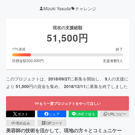
Mizuki Yasuda
チャレンジ
現在の支援総額
51,500
円
終了
17
%達成
目標金額
300,000
円
支援者数
9
人
このプロジェクトは、
2018/09/27
に募集を開始し、
9
人の支援に
より
51,500
円の資金を集め、
2018/12/11
に募集を終了しました
もう一度プロジェクトをやってほしい
ポスト
シェア
LINEで送る
URLコピー
埋め込み
QRコード
美容師の技術を活かして、現地の方々とコミュニケー