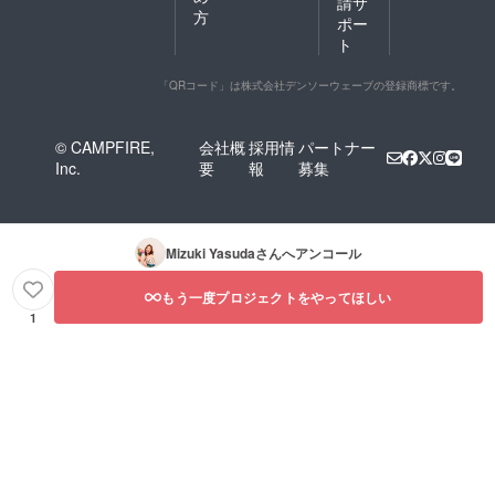
請サ
方
ポー
ト
「QRコード」は株式会社デンソーウェーブの登録商標です。
© CAMPFIRE,
会社概
採用情
パートナー
Inc.
要
報
募集
Mizuki Yasuda
さんへアンコール
もう一度プロジェクトをやってほしい
1