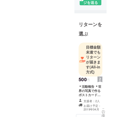
ジを送る
リターンを
選ぶ
目標金額
未達でも
リターン
が届きま
す
(All-in
方式)
500
円
＊活動報告 ＊世
界の写真で作る
ポストカード３
枚 ＊私の働くサ
支援者：2人
ロンにて、ト
お届け予定：
リートメントor
こ
2019年04月
の
ヘッドスパ
リ
タ