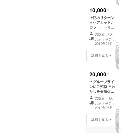
す
私が撮る写真た
る
ちに、感想や出
10,000
来事を記し、最
円
後にお礼のメッ
上記のリターン
セージを添えさ
＋ヘアカット、
せていただきま
カラー、トリー
す！)
トメント カラー
支援者：0人
は前もってどん
お届け予定：
な色にしたいか
こ
2019年04月
の
をお伝えくださ
リ
タ
い。
ー
ン
詳細を見る
を
選
択
す
る
20,000
円
＊グループライ
ンにご招待 ＊わ
たしを召喚orイ
ベントを一緒に
支援者：1人
企画する権利！
お届け予定：
全国各地どこで
こ
2019年06月
の
も実費で行きま
リ
タ
す！ 旅の話や、
ー
ン
美容師の話、他
詳細を見る
を
選
愛もない話、飲
択
す
み会、数人集め
る