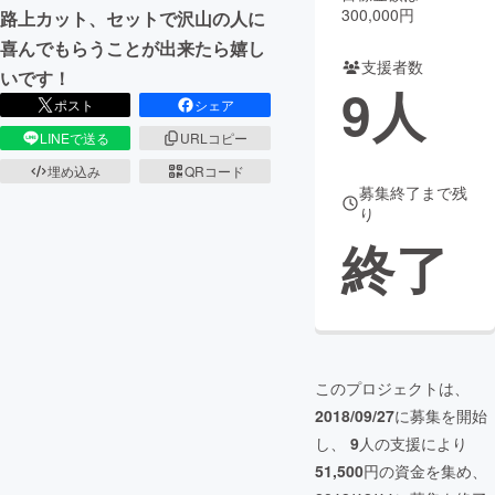
300,000円
路上カット、セットで沢山の人に
まちづくり・地域活性化
喜んでもらうことが出来たら嬉し
支援者数
いです！
9
人
ポスト
シェア
CAMPFIRE for Social Good
CAMPFIRE Creation
LINEで送る
URLコピー
CAMPFIREふるさと納税
machi-ya
コミュニティ
埋め込み
QRコード
募集終了まで残
り
終了
このプロジェクトは、
2018/09/27
に募集を開始
し、
9
人の支援により
51,500
円の資金を集め、