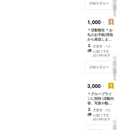
ー
ン
詳細を見る
を
選
択
す
る
1,000
円
＊活動報告 ＊お
礼のお手紙(現地
から発送します)
＊ヘッドスパ&
支援者：1人
トリートメント
お届け予定：
こ
2019年04月
の
リ
タ
ー
ン
詳細を見る
を
選
択
す
る
3,000
円
＊グループライ
ンに招待 (活動内
容、写真や動画
の掲載、質疑応
支援者：3人
答) ＊行った国々
お届け予定：
を紹介する動画
こ
2019年05月
の
＊お礼のお手紙
リ
タ
ー