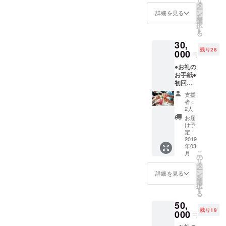
リ
のドリ
タ
ー
ンクメ
ン
詳細を見る
を
ニュー
選
択
にご利
す
る
用いた
30,
だけま
残り28
す)●ご
000
円
愛車の
●お礼の
写真店
お手紙●
内掲載
初回ご
権(お名
来店時
前ニッ
支援
より3ヶ
クネー
者：
月間
ム企業
2人
ファー
名など
お届
ストド
を入れ
け予
リンク
させて
定：
無料チ
2019
いただ
年03
ケット
きます)
こ
月
×1(全て
※お写真
の
リ
のドリ
につき
タ
ー
ンクメ
まして
ン
詳細を見る
を
ニュー
は来店
選
択
にご利
時に私
す
る
用いた
が一眼
50,
だけま
レフに
残り19
す)●オ
000
て撮影
円
リジナ
させて