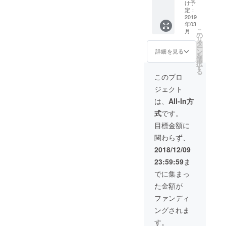
食会ご
ストド
きま
け予
招待●指
リンク
す。ま
定：
定席永
無料チ
2019
たお写
年03
年優先
ケット
真につ
こ
月
予約権
×1(全て
きまし
の
リ
※マイ
のドリ
てはご
タ
ー
カップ
ンクメ
来店時
ン
詳細を見る
を
は当店
ニュー
に私が
選
択
にて
にご利
一眼レ
す
る
キープ
用いた
フにて
このプロ
とさせ
だけま
撮影さ
ジェクト
ていた
す)●オ
せてい
だきま
リジナ
ただく
は、
All-In方
す ※お
ルマイ
か、ご
式
です。
写真に
カップ
希望に
はお名
×1●ご愛
よりご
目標金額に
前ニッ
車の写
自身で
関わらず、
クネー
真店内
お持ち
ム企業
掲載権
の写真
2018/12/09
名など
(大サイ
をデー
23:59:59
ま
を入れ
ズ)●指
タにて
させて
定席永
お送り
でに集まっ
いただ
年優先
くださ
た金額が
きま
予約権●
い。 ※
す。ま
オリジ
オープ
ファンディ
たお写
ナルブ
ン前試
ングされま
真につ
レス
食会に
きまし
レット
つきま
す。