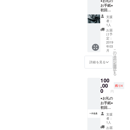
●お礼の
ルマイ
いただ
お手紙●
カップ
くかご
初回ご
×1●ご愛
希望に
来店時
車の写
よりご
支援
より3ヶ
真店内
自身で
者：
月間
掲載権●
お持ち
1人
ファー
オープ
の写真
お届
ストド
ン前試
をデー
け予
リンク
食会ご
定：
タにて
無料チ
2019
招待 ※
お送り
年03
ケット
マイ
くださ
こ
月
×1(全て
カップ
の
い。
リ
のドリ
は当店
タ
ー
ンクメ
にて
ン
詳細を見る
を
ニュー
キープ
選
択
にご利
とさせ
す
る
用いた
ていた
100
だけま
だきま
す)●オ
,00
す ※お
残り4
リジナ
写真に
0
円
ルマイ
はお名
カップ
●お礼の
前ニッ
×1●ご愛
お手紙●
クネー
車の写
初回ご
ム企業
真店内
来店時
名など
支援
掲載権●
より6ヶ
を入れ
者：
オープ
月間
させて
1人
ン前試
ファー
いただ
お届