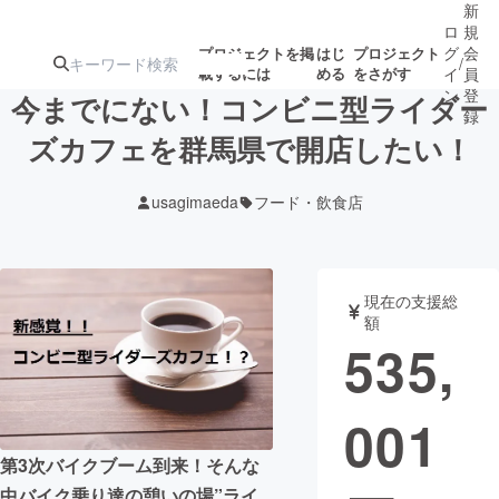
新
ロ
規
グ
会
プロジェクトを掲
はじ
プロジェクト
/
載するには
める
をさがす
イ
員
ン
登
今までにない！コンビニ型ライダー
録
ズカフェを群馬県で開店したい！
人気のプロ
注目のリ
注目の新着プロ
募集終了が近いプ
もうすぐ公開
usagimaeda
フード・飲食店
ジェクト
ターン
ジェクト
ロジェクト
されます
アート・写真
音楽
現在の支援総
額
535,
テクノロジー・ガジェット
ゲーム・サ
001
映像・映画
書籍・雑誌
第3次バイクブーム到来！そんな
ビジネス・起業
チャレンジ
中バイク乗り達の憩いの場”ライ