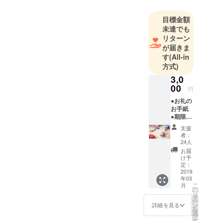
す！！
目標金額
未達でも
リターン
が届きま
す
(All-in
方式)
3,0
00
円
●お礼の
お手紙
●期限無
しドリ
支援
ンクチ
者：
ケット3
24人
杯分(全
お届
てのド
け予
リンク
定：
メ
2019
年03
ニュー
こ
月
にご利
の
リ
用いた
タ
ー
だけま
ン
詳細を見る
を
す)
選
択
す