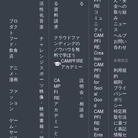
PFI
ん・安
場合は
活
る
る
日程を
RE
全への
性
資
分けさ
コ
取り組
化
料
せてい
ミュ
み
ただき
プロ
音
請
ニ
ニュー
ます。
ダク
楽
求
ティ
ス
尚、交
ト
CAM
ヘルプ
通費滞
クラウドファ
フー
チ
在費等
PFI
お問い
ンディングの
ド・
ャ
は自己
RE
合わせ
ノウハウを無
飲食
レ
負担と
Crea
料で学ぼう
なりま
店
ン
tion
すので
各種規定
CAMPFIRE
ジ
CAM
ご了承
アカデミー
アニ
ス
下さ
利用規
PFI
メ・
ポ
い。 ※
約
RE
漫画
ー
一泊三
CA
説
細則
for
食付1日
ツ
MP
明
プライ
Soci
店長権
ファ
映
FI
会
バシー
al
につき
ッ
像
RE
・
ポリ
まして
Goo
ショ
・
ア
相
宿泊先
シー
d
ン
映
は近隣
カ
談
特定商
CAM
のホテ
画
デ
会
取引法
PFI
ル等を
ゲー
書
ミ
に基づ
RE
こちら
ム・
籍
ー
く表記
for
でご用
サー
・
と
意させ
情報セ
Ente
ビス
雑