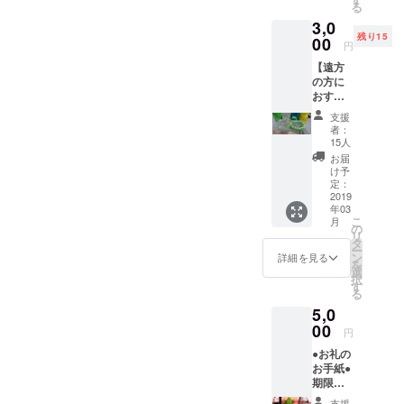
る
3,0
残り15
00
円
【遠方
の方に
おすす
め！】●
支援
お礼の
者：
お手紙●
15人
オリジ
お届
ナル手
け予
編みブ
定：
レス
2019
年03
レット
こ
月
×1(色や
の
リ
デザイ
タ
ー
ン等は
ン
詳細を見る
を
ランダ
選
択
ムとな
す
る
ります
5,0
のでご
了承く
00
円
ださい)
●お礼の
※ブレス
お手紙●
レット
期限無
は全て
しドリ
手作り
支援