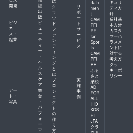
は
ていた
キュリ
rtain
開発
誌
だきま
ク
サ
ティ方
men
す。こ
出
ラ
ポ
針
t
ちらに
版
ウ
ー
反社基
CAM
つきま
ビジ
ビ
ド
ト
しても
本方針
PFI
ネ
ュ
フ
サ
交通費
カスタ
RE
ス・
ー
は自己
ァ
ー
マーハ
for
負担と
起業
テ
ン
ビ
ラスメ
Spor
なって
ィ
デ
ス
ントに
ts
おりま
ー
ィ
対する
すので
CAM
・
ン
ご了承
考え方
PFI
ヘ
くださ
グ
クッ
RE
い。
ル
と
キーポ
ふる
ス
は
リシー
さと
ケ
プ
実
納税
ア
ロ
施
AD
アー
舞
ジ
事
FOR
ト・
台
ェ
例
ALL
写真
・
ク
HIO
パ
ト
KOS
フ
の
HI
ォ
作
JFA
ー
り
クラ
マ
方
ウド