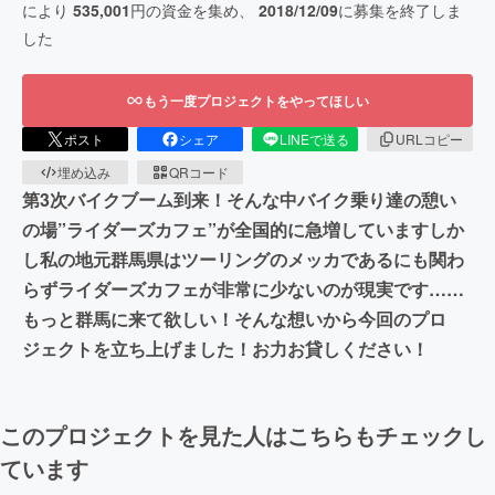
により
535,001
円の資金を集め、
2018/12/09
に募集を終了しま
した
もう一度プロジェクトをやってほしい
ポスト
シェア
LINEで送る
URLコピー
埋め込み
QRコード
第3次バイクブーム到来！そんな中バイク乗り達の憩い
の場”ライダーズカフェ”が全国的に急増していますしか
し私の地元群馬県はツーリングのメッカであるにも関わ
らずライダーズカフェが非常に少ないのが現実です……
もっと群馬に来て欲しい！そんな想いから今回のプロ
ジェクトを立ち上げました！お力お貸しください！
このプロジェクトを見た人はこちらもチェックし
ています