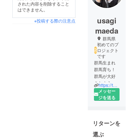
された内容を削除すること
はできません。
usagi
※投稿する際の注意点
maeda
群馬県
初めてのプ
ロジェクト
です
群馬生まれ
群馬育ち！
群馬が大好
きなまえだ
https://twitter.com/RC_usagiGOYA
うさぎと申
メッセー
します！
ジを送る
趣味はバイ
クと写真撮
影、アウト
リターンを
ドアです！
よろしくお
選ぶ
願いしま