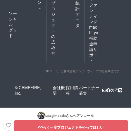
ン
プ
統
ファ
ス
ロ
計
ン
ソー
ジ
デ
ディ
シャ
ェ
ー
ング
ル
ク
タ
mac
グッ
ト
hi-ya
ド
の
補助
広
金申
め
請サ
方
ポー
ト
「QRコード」は株式会社デンソーウェーブの登録商標です。
© CAMPFIRE,
会社概
採用情
パートナー
Inc.
要
報
募集
usagimaeda
さんへアンコール
もう一度プロジェクトをやってほしい