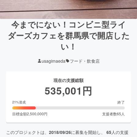
今までにない！コンビニ型ライ
ダーズカフェを群馬県で開店した
い！
usagimaeda
フード・飲食店
現在の支援総額
535,001
円
終了
21
%達成
目標金額
2,500,000
円
支援者数
65
人
このプロジェクトは、
2018/09/26
に募集を開始し、
65
人の支援