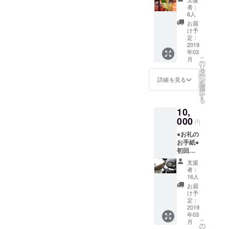
ンクチ
の為限
者：
ケット5
定とさ
6人
杯分(全
せてい
お届
てのド
ただき
け予
リンク
ます
定：
メ
2019
年03
ニュー
こ
月
にご利
の
リ
用いた
タ
ー
だけま
ン
詳細を見る
を
す)
選
択
す
る
10,
000
円
●お礼の
お手紙●
初回ご
来店時
支援
より60
者：
日間
16人
ファー
お届
ストド
け予
リンク
定：
無料チ
2019
年03
ケット
こ
月
×1(全て
の