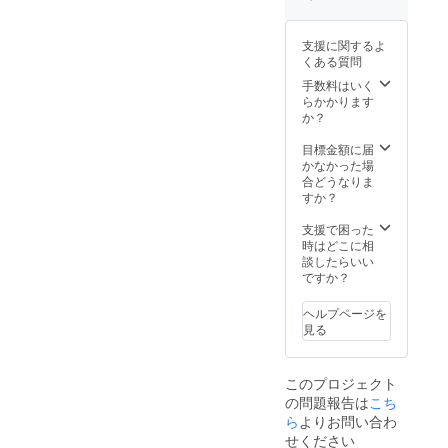
てはご
×1●一泊
しては3
来店時
三食付1
月上旬
に私が
日店長
頃を予
支援に関するよ
一眼レ
権(要日
定して
くある質問
フにて
程調整)
おりま
撮影さ
※マイ
す、可
手数料はいく
せてい
カップ
能な限
らかかります
ただく
は当店
り日程
か？
か、ご
にて
調整を
希望に
キープ
いたし
目標金額に届
よりご
とさせ
ます
かなかった場
自身で
ていた
が、ご
合どうなりま
お持ち
だきま
参加い
すか？
の写真
す ※お
ただけ
をデー
写真に
ない場
支援で困った
タにて
はお名
合の保
時はどこに相
お送り
前ニッ
証等に
談したらいい
くださ
クネー
つきま
ですか？
い。 ※
ム企業
しては
オープ
名など
ご容赦
ヘルプページを
ン前試
を入れ
くださ
見る
食会に
させて
い。ま
つきま
いただ
た店舗
しては3
きま
(群馬県
このプロジェクト
月上旬
す。ま
玉村町)
の問題報告は
こち
頃を予
たお写
にて開
定して
真につ
ら
よりお問い合わ
催予定
おりま
きまし
となっ
せください