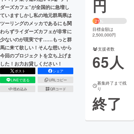
円
ダーズカフェ”が全国的に急増し
まちづくり・地域活性化
ていますしかし私の地元群馬県は
21%
ツーリングのメッカであるにも関
目標金額は
CAMPFIRE for Social Good
CAMPFIRE Creation
わらずライダーズカフェが非常に
2,500,000円
CAMPFIREふるさと納税
machi-ya
コミュニティ
少ないのが現実です……もっと群
馬に来て欲しい！そんな想いから
支援者数
65
人
今回のプロジェクトを立ち上げま
した！お力お貸しください！
ポスト
シェア
LINEで送る
URLコピー
募集終了まで残
り
埋め込み
QRコード
終了