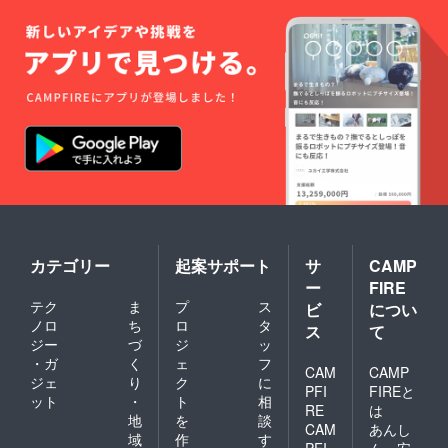
場合は
す、可
日程を
能な限
分けさ
り日程
せてい
調整を
ただき
いたし
ます。
ます
尚、交
が、ご
通費滞
参加い
在費等
ただけ
は自己
ない場
負担と
合の保
なりま
証等に
すので
つきま
ご了承
しては
下さ
ご容赦
い。
くださ
い。ま
カテゴリー
起案サポート
サ
CAMP
た店舗
ー
FIRE
(群馬県
テク
ま
プ
ス
玉村町)
ビ
につい
にて開
ノロ
ち
ロ
タ
ス
て
催予定
ジー
づ
ジ
ッ
となっ
・ガ
く
ェ
フ
ており
CAM
CAMP
ジェ
り
ク
に
ます
PFI
FIREと
ット
・
ト
相
が、人
RE
は
数超過
地
を
談
CAM
あんし
などの
域
作
す