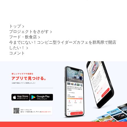
す、可
てはご
ており
能な限
来店時
ます
り日程
に私が
が、人
調整を
一眼レ
数超過
いたし
フにて
などの
ます
撮影さ
場合は
トップ
>
が、ご
せてい
日程を
プロジェクトをさがす
>
参加い
ただく
分けさ
フード・飲食店
>
ただけ
か、ご
せてい
ない場
希望に
今までにない！コンビニ型ライダーズカフェを群馬県で開店
ただき
合の保
よりご
ます。
したい！
>
証等に
自身で
尚、交
コメント
つきま
お持ち
通費滞
しては
の写真
在費等
ご容赦
をデー
は自己
くださ
タにて
負担と
い。ま
お送り
なりま
た店舗
くださ
すので
(群馬県
い。 ※
ご了承
玉村町)
オープ
下さ
にて開
ン前試
い。
催予定
食会に
となっ
つきま
ており
しては3
ます
月上旬
が、人
頃を予
数超過
定して
などの
おりま