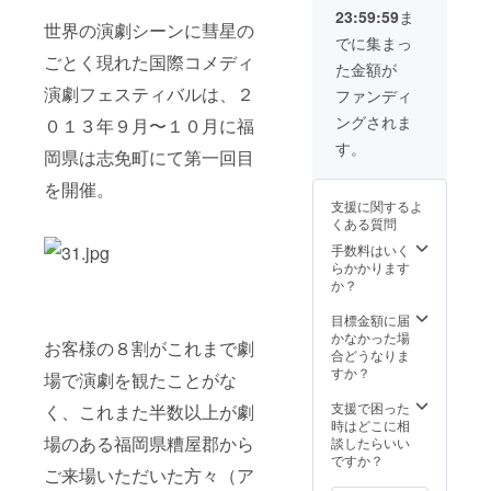
（サイン付） ・
23:59:59
ま
Mr.BUNBUNの
世界の演劇シーンに彗星の
パフォーマンス
でに集まっ
ごとく現れた国際コメディ
た金額が
演劇フェスティバルは、２
ファンディ
ングされま
０１３年９月〜１０月に福
す。
岡県は志免町にて第一回目
を開催。
支援に関するよ
くある質問
手数料はいく
らかかります
か？
目標金額に届
かなかった場
お客様の８割がこれまで劇
合どうなりま
すか？
場で演劇を観たことがな
支援で困った
く、これまた半数以上が劇
時はどこに相
場のある福岡県糟屋郡から
談したらいい
ですか？
ご来場いただいた方々（ア