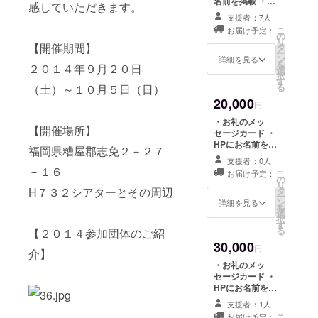
名前を掲載 ・チ
感していただきます。
ケット３枚 ・
支援者：7人
フェス期間中に
こ
お届け予定：
撮影した写真
の
リ
【開催期間】
データ１枚 ・公
タ
ー
演ダイジェスト
ン
詳細を見る
を
２０１４年９月２０日
動画の配信（非
選
択
公開） ・オリジ
す
る
（土）～１０月５日（日）
ナル缶バッチ１
20,000
個 ・志免産石炭
円
を使用したオリ
・お礼のメッ
ジナルフレイム
【開催場所】
セージカード ・
ストーンネック
HPにお名前を大
レス１個
福岡県糟屋郡志免２－２７
きく掲載 ・チ
支援者：0人
ケット３枚 ・
－１６
こ
お届け予定：
フェス期間中に
の
リ
撮影して印刷し
H７３２シアターとその周辺
タ
ー
た写真２枚 ・公
ン
詳細を見る
を
演ダイジェスト
選
択
動画の配信（非
す
る
【２０１４参加団体のご紹
公開） ・オリジ
30,000
ナル缶バッチ１
円
介】
個 ・志免産石炭
・お礼のメッ
を使用したオリ
セージカード ・
ジナルフレイム
HPにお名前を大
ストーンネック
きく掲載 ・チ
レス１個 ・オリ
支援者：1人
ケット５枚 ・公
ジナルＴシャツ
こ
お届け予定：