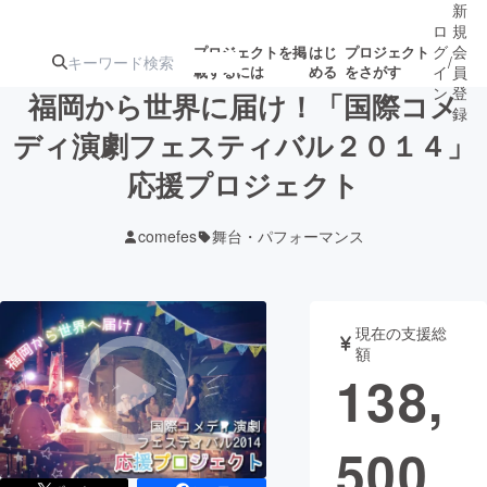
新
ロ
規
グ
会
プロジェクトを掲
はじ
プロジェクト
/
載するには
める
をさがす
イ
員
ン
登
福岡から世界に届け！「国際コメ
録
ディ演劇フェスティバル２０１４」
応援プロジェクト
人気のプロ
注目のリ
注目の新着プロ
募集終了が近いプ
もうすぐ公開
ジェクト
ターン
ジェクト
ロジェクト
されます
comefes
舞台・パフォーマンス
アート・写真
音楽
現在の支援総
テクノロジー・ガジェット
ゲーム・サ
額
138,
映像・映画
書籍・雑誌
500
ビジネス・起業
チャレンジ