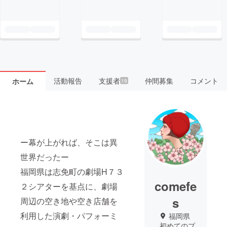
活動報告
支援者
仲間募集
コメント
ホーム
19
ー幕が上がれば、そこは異
世界だったー
福岡県は志免町の劇場H７３
comefe
２シアターを基点に、劇場
s
周辺の空き地や空き店舗を
利用した演劇・パフォーミ
福岡県
初めてのプ