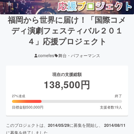
福岡から世界に届け！「国際コメ
ディ演劇フェスティバル２０１
４」応援プロジェクト
comefes
舞台・パフォーマンス
現在の支援総額
138,500
円
終了
27
%達成
目標金額
500,000
円
支援者数
19
人
このプロジェクトは、
2014/05/29
に募集を開始し、
2014/08/11
に募集を終了しました