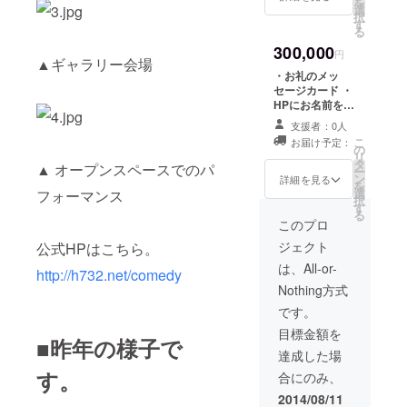
を
・オリジナル缶
選
択
バッチ１個 ・志
す
る
免産石炭を使用
300,000
したオリジナル
円
▲ギャラリー会場
フレイムストー
・お礼のメッ
ンネックレス１
セージカード ・
個 ・オリジナル
HPにお名前を
Ｔシャツ１枚 ・
もっと大きく掲
参加団体１団体
支援者：0人
載 ・チケット５
のオリジナル
こ
お届け予定：
枚 ・公演ダイ
の
グッズ１個 ・
リ
ジェスト動画の
タ
▲ オープンスペースでのパ
フェスティバル
ー
配信（非公開）
ン
詳細を見る
ドキュメント
を
・オリジナル缶
選
フォーマンス
DVD ・オリジナ
択
バッチ１枚 ・志
す
ルフォトブック
る
免産石炭を使用
このプロ
（サイン付）
したオリジナル
ジェクト
公式HPはこちら。
フレイムストー
ンネックレス１
は、All-or-
http://h732.net/comedy
個 ・オリジナル
Nothing方式
Ｔシャツ１枚 ・
参加団体１団体
です。
のオリジナル
目標金額を
グッズ１個 ・
■昨年の様子で
フェスティバル
達成した場
ドキュメント
す。
合にのみ、
DVD ・オリジナ
ルフォトブック
2014/08/11