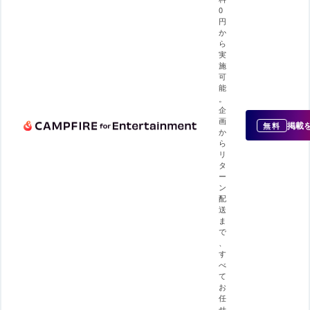
0
円
か
ら
実
施
可
能
。
企
画
掲載
無料
か
ら
リ
タ
ー
ン
配
送
ま
で
、
す
べ
て
お
任
せ