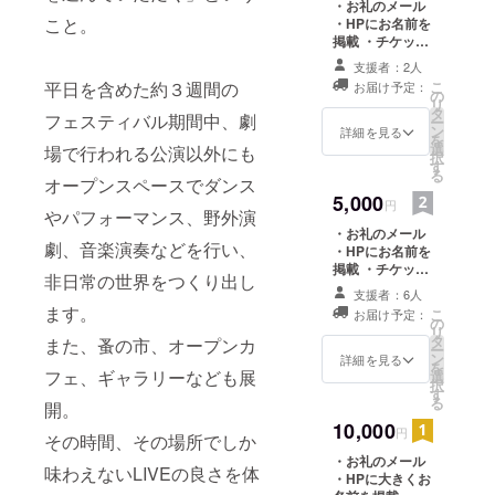
・お礼のメール
こと。
・HPにお名前を
掲載 ・チケット
１枚 ・公演ダイ
支援者：2人
ジェスト動画の
平日を含めた約３週間の
こ
お届け予定：
配信（非公開）
の
リ
タ
フェスティバル期間中、劇
ー
ン
詳細を見る
を
選
場で行われる公演以外にも
択
す
る
オープンスペースでダンス
5,000
円
やパフォーマンス、野外演
・お礼のメール
劇、音楽演奏などを行い、
・HPにお名前を
掲載 ・チケット
非日常の世界をつくり出し
２枚 ・フェス期
支援者：6人
間中に撮影した
ます。
こ
お届け予定：
写真データ１枚
の
リ
・公演ダイジェ
タ
また、蚤の市、オープンカ
ー
スト動画の配信
ン
詳細を見る
を
フェ、ギャラリーなども展
（非公開） ・オ
選
択
リジナル缶バッ
す
る
開。
チ１個
10,000
円
その時間、その場所でしか
・お礼のメール
味わえないLIVEの良さを体
・HPに大きくお