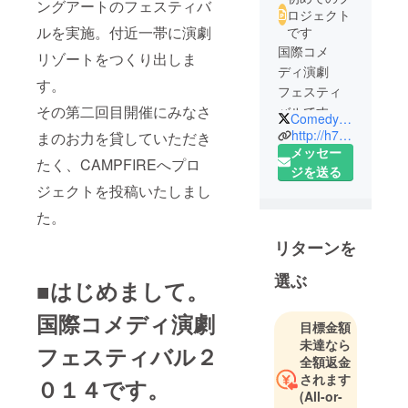
ングアートのフェスティバ
ロジェクト
ルを実施。付近一帯に演劇
です
国際コメ
リゾートをつくり出しま
ディ演劇
す。
フェスティ
その第二回目開催にみなさ
バルです！
ComedyFes
http://h732.net/comedy/index.html
まのお力を貸していただき
福岡県は糟
メッセー
たく、CAMPFIREへプロ
屋郡志免町
ジを送る
ジェクトを投稿いたしまし
にて
２０１３年
た。
９月に第１
リターンを
回目を開
催。
選ぶ
■はじめまして。
現在第２回
目開催に向
国際コメディ演劇
目標金額
けて猛烈に
未達なら
フェスティバル２
準備中で
全額返金
す。
されます
０１４です。
(All-or-