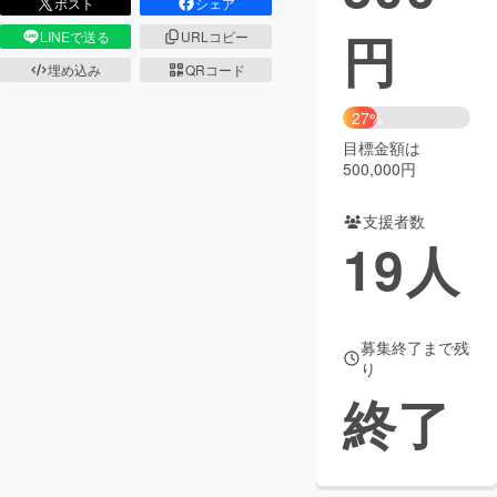
ポスト
シェア
円
LINEで送る
URLコピー
まちづくり・地域活性化
埋め込み
QRコード
CAMPFIRE for Social Good
CAMPFIRE Creation
27%
CAMPFIREふるさと納税
machi-ya
コミュニティ
目標金額は
500,000円
支援者数
19
人
募集終了まで残
り
終了