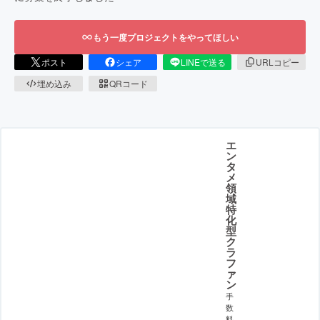
もう一度プロジェクトをやってほしい
ポスト
シェア
LINEで送る
URLコピー
埋め込み
QRコード
エ
ン
タ
メ
領
域
特
化
型
ク
ラ
フ
ァ
ン
手
数
料