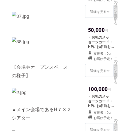
演ダイジェスト
の
１枚
リ
動画の配信（非
タ
ー
公開） ・オリジ
ン
詳細を見る
を
ナル缶バッチ１
選
択
個 ・志免産石炭
す
る
を使用したオリ
50,000
ジナルフレイム
円
ストーンネック
・お礼のメッ
レス１個 ・オリ
セージカード ・
ジナルＴシャツ
HPにお名前を大
１枚 ・参加団体
きく掲載 ・チ
1団体のオリジナ
支援者：0人
ケット５枚 ・公
ルグッズ１個
こ
お届け予定：
演ダイジェスト
の
リ
動画の配信（非
タ
【会場やオープンスペース
ー
公開） ・オリジ
ン
詳細を見る
を
の様子】
ナル缶バッチ１
選
択
個 ・志免産石炭
す
る
を使用したオリ
100,000
ジナルフレイム
円
ストーンネック
・お礼のメッ
レス１個 ・オリ
セージカード ・
ジナルＴシャツ
HPにお名前を
１枚 ・参加団体
▲メイン会場であるH７３２
もっと大きく掲
1団体のオリジナ
支援者：0人
載 ・チケット５
ルグッズ１個 ・
シアター
こ
お届け予定：
枚 ・公演ダイ
の
フェスティバル
リ
ジェスト動画の
タ
ドキュメント
ー
配信（非公開）
ン
詳細を見る
DVD