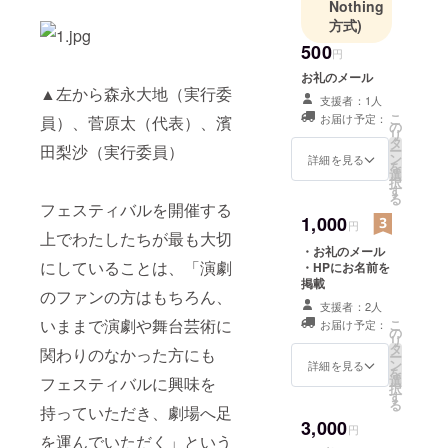
あらんかぎ
Nothing
方式)
りのコメ
ディが、
500
円
ここから飛
お礼のメール
▲左から森永大地（実行委
び立つの
支援者：1人
だ！
こ
お届け予定：
員）、菅原太（代表）、濱
の
リ
タ
田梨沙（実行委員）
ー
ン
詳細を見る
を
選
択
す
る
フェスティバルを開催する
1,000
円
上でわたしたちが最も大切
・お礼のメール
にしていることは、「演劇
・HPにお名前を
掲載
のファンの方はもちろん、
支援者：2人
いままで演劇や舞台芸術に
こ
お届け予定：
の
リ
タ
関わりのなかった方にも
ー
ン
詳細を見る
を
選
フェスティバルに興味を
択
す
る
持っていただき、劇場へ足
3,000
円
を運んでいただく」という