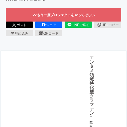
もう一度プロジェクトをやってほしい
ポスト
シェア
LINEで送る
URLコピー
埋め込み
QRコード
エ
ン
タ
メ
領
域
特
化
型
ク
ラ
フ
ァ
ン
手
数
料