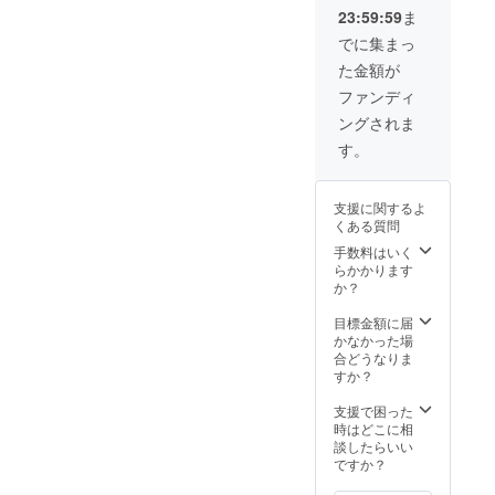
（サイン付） ・
23:59:59
ま
Mr.BUNBUNの
パフォーマンス
でに集まっ
た金額が
ファンディ
ングされま
す。
支援に関するよ
くある質問
手数料はいく
らかかります
か？
目標金額に届
かなかった場
合どうなりま
すか？
支援で困った
時はどこに相
談したらいい
ですか？