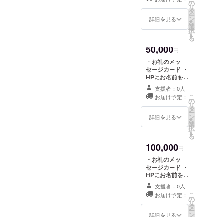
演ダイジェスト
の
１枚
リ
動画の配信（非
タ
ー
公開） ・オリジ
ン
詳細を見る
を
ナル缶バッチ１
選
択
個 ・志免産石炭
す
る
を使用したオリ
50,000
ジナルフレイム
円
ストーンネック
・お礼のメッ
レス１個 ・オリ
セージカード ・
ジナルＴシャツ
HPにお名前を大
１枚 ・参加団体
きく掲載 ・チ
1団体のオリジナ
支援者：0人
ケット５枚 ・公
ルグッズ１個
こ
お届け予定：
演ダイジェスト
の
リ
動画の配信（非
タ
ー
公開） ・オリジ
ン
詳細を見る
を
ナル缶バッチ１
選
択
個 ・志免産石炭
す
る
を使用したオリ
100,000
ジナルフレイム
円
ストーンネック
・お礼のメッ
レス１個 ・オリ
セージカード ・
ジナルＴシャツ
HPにお名前を
１枚 ・参加団体
もっと大きく掲
1団体のオリジナ
支援者：0人
載 ・チケット５
ルグッズ１個 ・
こ
お届け予定：
枚 ・公演ダイ
の
フェスティバル
リ
ジェスト動画の
タ
ドキュメント
ー
配信（非公開）
ン
詳細を見る
DVD