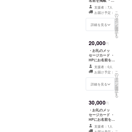
名前を掲載 ・チ
ケット３枚 ・
支援者：7人
フェス期間中に
こ
お届け予定：
撮影した写真
の
リ
データ１枚 ・公
タ
ー
演ダイジェスト
ン
詳細を見る
を
動画の配信（非
選
択
公開） ・オリジ
す
る
ナル缶バッチ１
20,000
個 ・志免産石炭
円
を使用したオリ
・お礼のメッ
ジナルフレイム
セージカード ・
ストーンネック
HPにお名前を大
レス１個
きく掲載 ・チ
支援者：0人
ケット３枚 ・
こ
お届け予定：
フェス期間中に
の
リ
撮影して印刷し
タ
ー
た写真２枚 ・公
ン
詳細を見る
を
演ダイジェスト
選
択
動画の配信（非
す
る
公開） ・オリジ
30,000
ナル缶バッチ１
円
個 ・志免産石炭
・お礼のメッ
を使用したオリ
セージカード ・
ジナルフレイム
HPにお名前を大
ストーンネック
きく掲載 ・チ
レス１個 ・オリ
支援者：1人
ケット５枚 ・公
ジナルＴシャツ
こ
お届け予定：