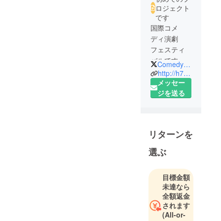
ロジェクト
です
国際コメ
ディ演劇
フェスティ
バルです！
ComedyFes
http://h732.net/comedy/index.html
福岡県は糟
メッセー
屋郡志免町
ジを送る
にて
２０１３年
９月に第１
リターンを
回目を開
催。
選ぶ
現在第２回
目開催に向
目標金額
けて猛烈に
未達なら
準備中で
全額返金
す。
されます
(All-or-