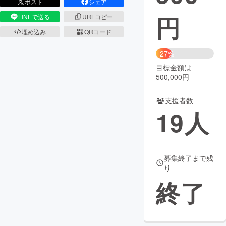
ポスト
シェア
円
LINEで送る
URLコピー
まちづくり・地域活性化
埋め込み
QRコード
CAMPFIRE for Social Good
CAMPFIRE Creation
27%
CAMPFIREふるさと納税
machi-ya
コミュニティ
目標金額は
500,000円
支援者数
19
人
募集終了まで残
り
終了