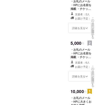
・お礼のメール
・HPにお名前を
掲載 ・チケット
１枚 ・公演ダイ
支援者：2人
ジェスト動画の
こ
お届け予定：
配信（非公開）
の
リ
タ
ー
ン
詳細を見る
を
選
択
す
る
5,000
円
・お礼のメール
・HPにお名前を
掲載 ・チケット
２枚 ・フェス期
支援者：6人
間中に撮影した
こ
お届け予定：
写真データ１枚
の
リ
・公演ダイジェ
タ
ー
スト動画の配信
ン
詳細を見る
を
（非公開） ・オ
選
択
リジナル缶バッ
す
る
チ１個
10,000
円
・お礼のメール
・HPに大きくお