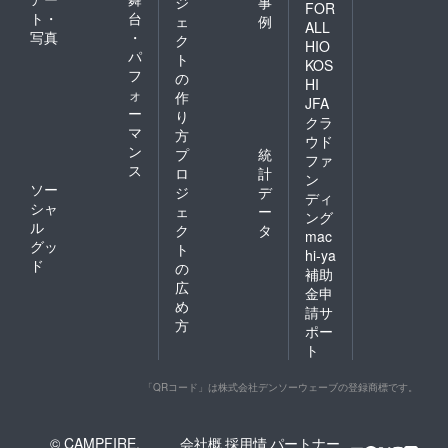
ジ
事
FOR
ト・
台
ェ
例
ALL
写真
・
ク
HIO
パ
ト
KOS
フ
の
HI
ォ
作
JFA
ー
り
クラ
マ
方
ウド
ン
プ
統
ファ
ス
ロ
計
ン
ソー
ジ
デ
ディ
シャ
ェ
ー
ング
ル
ク
タ
mac
グッ
ト
hi-ya
ド
の
補助
広
金申
め
請サ
方
ポー
ト
「QRコード」は株式会社デンソーウェーブの登録商標です。
© CAMPFIRE,
会社概
採用情
パートナー