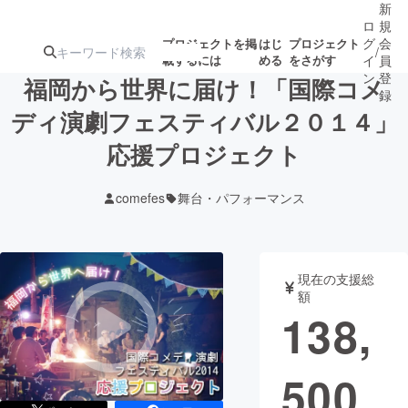
新
ロ
規
グ
会
プロジェクトを掲
はじ
プロジェクト
/
載するには
める
をさがす
イ
員
ン
登
福岡から世界に届け！「国際コメ
録
ディ演劇フェスティバル２０１４」
応援プロジェクト
人気のプロ
注目のリ
注目の新着プロ
募集終了が近いプ
もうすぐ公開
ジェクト
ターン
ジェクト
ロジェクト
されます
comefes
舞台・パフォーマンス
アート・写真
音楽
現在の支援総
テクノロジー・ガジェット
ゲーム・サ
額
138,
映像・映画
書籍・雑誌
500
ビジネス・起業
チャレンジ