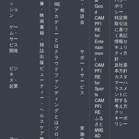
ッ
像
RE
・
ポリ
Goo
ショ
・
ア
相
シー
d
ン
映
カ
談
特定商
CAM
画
デ
会
取引法
PFI
ゲー
書
ミ
に基づ
RE
ム・
籍
ー
く表記
for
サー
・
と
情報セ
Ente
ビス
雑
は
キュリ
rtain
開発
誌
ク
サ
ティ方
men
出
ラ
ポ
針
t
版
ウ
ー
反社基
CAM
ビジ
ビ
ド
ト
本方針
PFI
ネ
ュ
フ
サ
カスタ
RE
ス・
ー
ァ
ー
マーハ
for
起業
テ
ン
ビ
ラスメ
Spor
ィ
デ
ス
ントに
ts
ー
ィ
対する
CAM
・
ン
考え方
PFI
ヘ
グ
クッ
RE
ル
と
キーポ
ふる
ス
は
リシー
さと
ケ
プ
実
納税
ア
ロ
施
AD
アー
舞