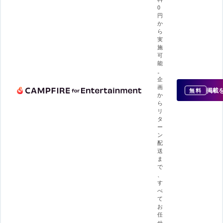
0
円
か
ら
実
施
可
能
。
企
画
掲載
無料
か
ら
リ
タ
ー
ン
配
送
ま
で
、
す
べ
て
お
任
せ