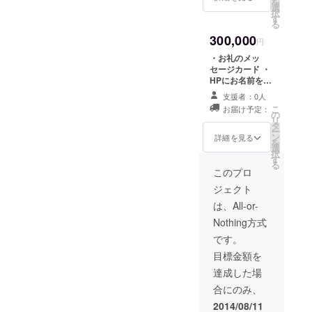
を
・オリジナル缶
選
択
バッチ１個 ・志
す
る
免産石炭を使用
300,000
したオリジナル
円
フレイムストー
・お礼のメッ
ンネックレス１
セージカード ・
個 ・オリジナル
HPにお名前を
Ｔシャツ１枚 ・
もっと大きく掲
参加団体１団体
支援者：0人
載 ・チケット５
のオリジナル
こ
お届け予定：
枚 ・公演ダイ
の
グッズ１個 ・
リ
ジェスト動画の
タ
フェスティバル
ー
配信（非公開）
ン
詳細を見る
ドキュメント
を
・オリジナル缶
選
DVD ・オリジナ
択
バッチ１枚 ・志
す
ルフォトブック
る
免産石炭を使用
このプロ
（サイン付）
したオリジナル
ジェクト
フレイムストー
ンネックレス１
は、All-or-
個 ・オリジナル
Nothing方式
Ｔシャツ１枚 ・
参加団体１団体
です。
のオリジナル
目標金額を
グッズ１個 ・
フェスティバル
達成した場
ドキュメント
合にのみ、
DVD ・オリジナ
ルフォトブック
2014/08/11