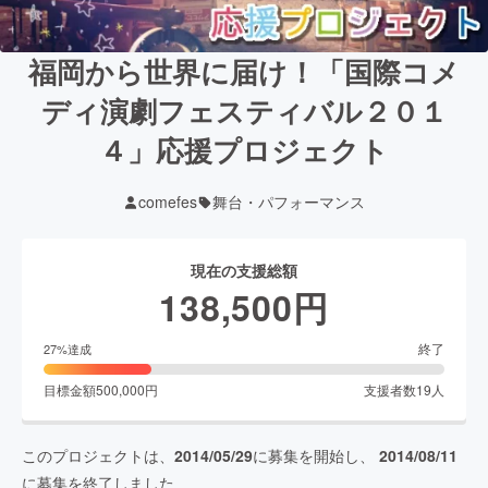
福岡から世界に届け！「国際コメ
ディ演劇フェスティバル２０１
４」応援プロジェクト
comefes
舞台・パフォーマンス
現在の支援総額
138,500
円
終了
27
%達成
目標金額
500,000
円
支援者数
19
人
このプロジェクトは、
2014/05/29
に募集を開始し、
2014/08/11
に募集を終了しました