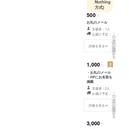
あらんかぎ
Nothing
方式)
りのコメ
ディが、
500
円
ここから飛
お礼のメール
び立つの
支援者：1人
だ！
こ
お届け予定：
の
リ
タ
ー
ン
詳細を見る
を
選
択
す
る
1,000
円
・お礼のメール
・HPにお名前を
掲載
支援者：2人
こ
お届け予定：
の
リ
タ
ー
ン
詳細を見る
を
選
択
す
る
3,000
円