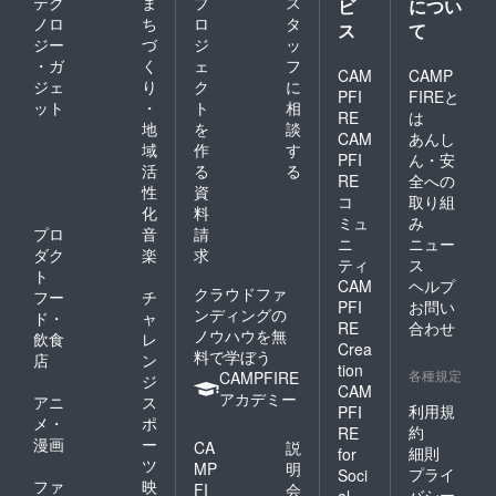
テク
ま
プ
ス
ビ
につい
ノロ
ち
ロ
タ
ス
て
ジー
づ
ジ
ッ
・ガ
く
ェ
フ
CAM
CAMP
ジェ
り
ク
に
PFI
FIREと
ット
・
ト
相
RE
は
地
を
談
CAM
あんし
域
作
す
PFI
ん・安
活
る
る
RE
全への
性
資
コ
取り組
化
料
ミュ
み
プロ
音
請
ニ
ニュー
ダク
楽
求
ティ
ス
ト
CAM
ヘルプ
クラウドファ
フー
チ
PFI
お問い
ンディングの
ド・
ャ
RE
合わせ
ノウハウを無
飲食
レ
Crea
料で学ぼう
店
ン
tion
各種規定
CAMPFIRE
ジ
CAM
アカデミー
アニ
ス
利用規
PFI
メ・
ポ
約
RE
漫画
ー
CA
説
細則
for
ツ
MP
明
プライ
Soci
ファ
映
FI
会
バシー
al