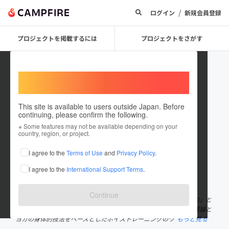
/
ログイン
新規会員登録
プロジェクトを掲載するには
プロジェクトをさがす
Welcome,
International users
This site is available to users outside Japan. Before
continuing, please confirm the following.
船津明生
※ Some features may not be available depending on your
country, region, or project.
プロジェクトオーナー
I agree to the
Terms of Use
and
Privacy Policy
.
これまでに1件のプロジェクトを投稿しています
I agree to the
International Support Terms
.
在住国：日本
現在地：愛知県
出身国：日本
出身地：愛知県
Continue
大学・専門学校などで英語・音声学などを教える傍ら、「話すプロ」と
して「声」や「話し方」についての研究を深め、日本語音声学の理論と
ヨガの身体的技法をベースとしたボイストレーニングのワ
もっと見る