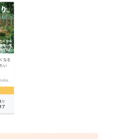
くなる
たい
uka...
残り
終了