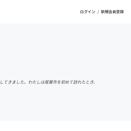
/
ログイン
新規会員登録
ジェクト
もうすぐ公開されます
プロダクト
住してきました。わたしは尾鷲市を初めて訪れたとき、
ファッション
スポーツ
ケア
ソーシャルグッド