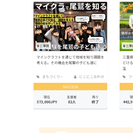
三重県
三重
マインクラフトを通じて地域を知り課題を
三重
考える。その機会を尾鷲の子ども達に
どけ
生
まちづくり・
にこにこおわせ
フ
地域活性化
店
SUCCESS
現在
支援者
残り
現
573,000JPY
82人
終了
442,5