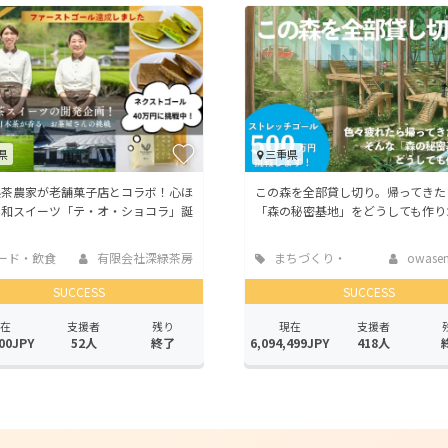
CAMPFIRE for Social Good
CAMPFIRE Creation
CAMPFIREふるさと納税
machi-ya
コミュニティ
県
三重県
県茶農家が老舗菓子店とコラボ！心ほ
この森を全部貸し切り。帰ってきた
る和スイーツ「テ・オ・ショコラ」誕
「森の秘密基地」をどうしても作り
ード・飲食
有限会社深緑茶房
まちづくり・
owasem
地域活性化
SUCCESS
SUCCESS
在
支援者
残り
現在
支援者
00JPY
52人
終了
6,094,499JPY
418人