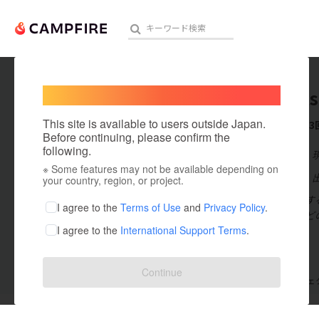
Welcome,
International users
Amanats
人気のプロジェクト
注目のリ
This site is available to users outside Japan.
これまでに3
Before continuing, please confirm the
following.
在住国：日本
※ Some features may not be available depending on
アート・写真
出身国：日本
your country, region, or project.
甘夏畑を再生す
テクノロジー・ガジェット
I agree to the
Terms of Use
and
Privacy Policy
.
甘夏の栽培など
I agree to the
International Support Terms
.
映像・映画
ビジネス・起業
Continue
支援した
プロジェクト
3
投稿した
プロジェ
まちづくり・地域活性化