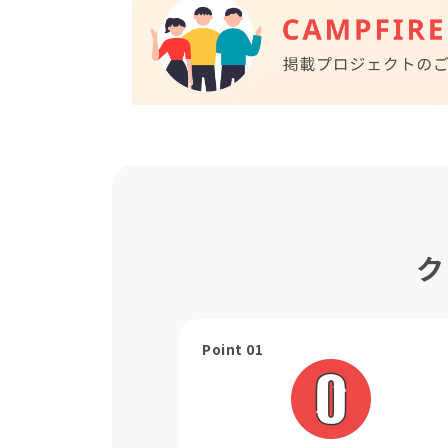
ク
Point 01