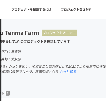
プロジェクトを掲載するには
プロジェクトをさがす
u Tenma Farm
プロジェクトオーナー
ターン
注目の新着プロジェクト
募集終了が近いプロ
回支援して1件のプロジェクトを投稿しています
現在地：三重県
音楽
舞台・パフォーマンス
出身地：大阪府
るミッションを担い、地域おこし協力隊として2021年より尾鷲市に移
ゲーム・サービス開発
フード・飲食店
の知識は皆無でしたが、風光明媚とも言
もっと見る
書籍・雑誌出版
アニメ・漫画
チャレンジ
ビューティー・ヘルス
クト
1