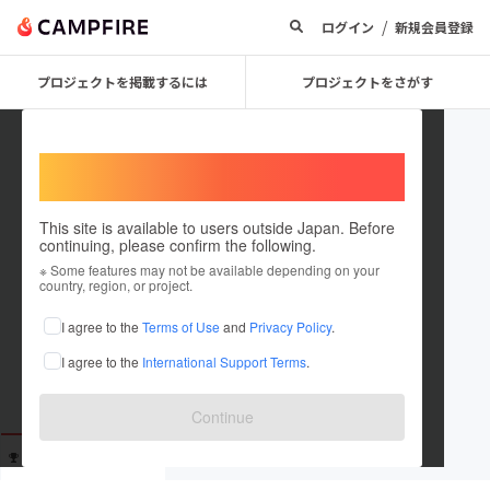
/
ログイン
新規会員登録
プロジェクトを掲載するには
プロジェクトをさがす
Welcome,
International users
This site is available to users outside Japan. Before
continuing, please confirm the following.
momechabo04
※ Some features may not be available depending on your
country, region, or project.
これまでに14回支援しています
I agree to the
Terms of Use
and
Privacy Policy
.
在住国：未設定
I agree to the
International Support Terms
.
出身国：未設定
Continue
支援した
プロジェクト
投稿した
プロジェクト
14
0