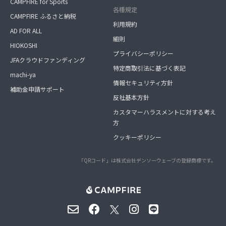
CAMPFIRE for Sports
各種規定
CAMPFIRE ふるさと納税
利用規約
AD FOR ALL
細則
HIOKOSHI
プライバシーポリシー
JFAクラウドファンディング
特定商取引法に基づく表記
machi-ya
情報セキュリティ方針
補助金申請サポート
反社基本方針
カスタマーハラスメントに対する考え
方
クッキーポリシー
「QRコード」は株式会社デンソーウェーブの登録商標です。