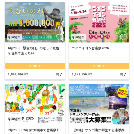
沖縄県
沖縄県
6月23日「慰霊の日」の悲しい景色
ニイニイヨン音楽祭2026
を音楽で変えたい
FUNDED
FUNDED
1,043,104JPY
終了
1,172,956JPY
終了
沖縄県
沖縄県
2月23日・24日に沖縄市で音楽祭を
【沖縄】サンゴ礁が群生する浦添西