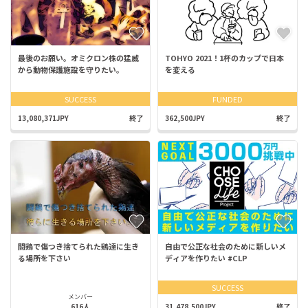
最後のお願い。オミクロン株の猛威
TOHYO 2021！1杯のカップで日本
から動物保護施設を守りたい。
を変える
SUCCESS
FUNDED
13,080,371JPY
終了
362,500JPY
終了
闘鶏で傷つき捨てられた鶏達に生き
自由で公正な社会のために新しいメ
る場所を下さい
ディアを作りたい #CLP
SUCCESS
メンバー
616人
31,478,500JPY
終了