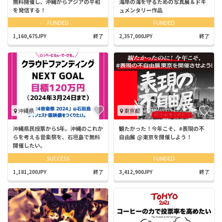
無料開催し、沖縄からアジアの平和
海岸の海を守るための写真展＆ドキ
を発信する！
ュメンタリー作品
FUNDED
FUNDED
1,160,675JPY
終了
2,357,000JPY
終了
沖縄県
東京都
沖縄県民投票から5年。沖縄のこれか
観たかった！今年こそ、#表現の不
らを考える音楽祭を、石垣島で無料
自由展 @東京を開催しよう！
開催したい。
SUCCESS
FUNDED
1,181,200JPY
終了
3,412,900JPY
終了