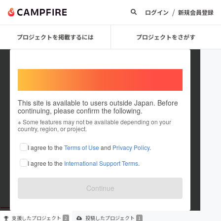
/
ログイン
新規会員登録
プロジェクトを掲載するには
プロジェクトをさがす
Welcome,
International users
This site is available to users outside Japan. Before
continuing, please confirm the following.
mst222
※ Some features may not be available depending on your
country, region, or project.
プロジェクトオーナー
I agree to the
Terms of Use
and
Privacy Policy
.
これまでに2回支援して1件のプロジェクトを投稿しています
I agree to the
International Support Terms
.
在住国：未設定
出身国：未設定
Continue
支援した
プロジェクト
投稿した
プロジェクト
2
1