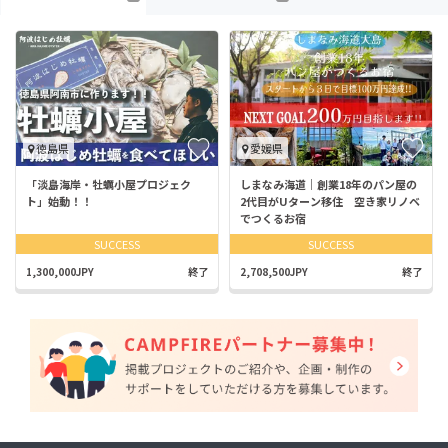
徳島県
愛媛県
「淡島海岸・牡蠣小屋プロジェク
しまなみ海道｜創業18年のパン屋の
ト」始動！！
2代目がUターン移住 空き家リノベ
でつくるお宿
SUCCESS
SUCCESS
1,300,000JPY
終了
2,708,500JPY
終了