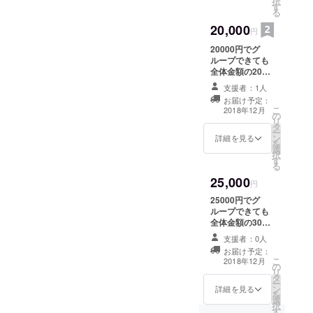
択
す
る
20,000
円
20000円でグ
ループできても
全体金額の20％
割引券3枚、差し
支援者：1人
上げます。
お届け予定：
こ
2018年12月
の
リ
タ
ー
ン
詳細を見る
を
選
択
す
る
25,000
円
25000円でグ
ループできても
全体金額の30％
割引券3枚、差し
支援者：0人
上げます。
お届け予定：
こ
2018年12月
の
リ
タ
ー
ン
詳細を見る
を
選
択
す