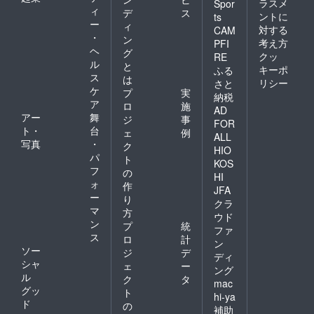
ラスメ
Spor
ィ
デ
ス
ントに
ts
ー
ィ
対する
CAM
・
ン
考え方
PFI
ヘ
グ
クッ
RE
ル
と
キーポ
ふる
ス
は
リシー
さと
ケ
プ
実
納税
ア
ロ
施
AD
アー
舞
ジ
事
FOR
ト・
台
ェ
例
ALL
写真
・
ク
HIO
パ
ト
KOS
フ
の
HI
ォ
作
JFA
ー
り
クラ
マ
方
ウド
ン
プ
統
ファ
ス
ロ
計
ン
ソー
ジ
デ
ディ
シャ
ェ
ー
ング
ル
ク
タ
mac
グッ
ト
hi-ya
ド
の
補助