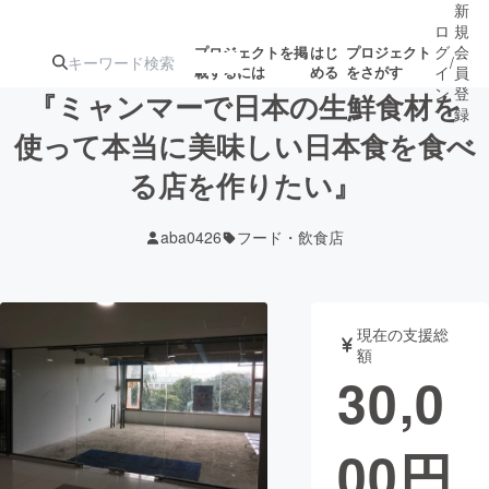
新
ロ
規
グ
会
プロジェクトを掲
はじ
プロジェクト
/
載するには
める
をさがす
イ
員
ン
登
『ミャンマーで日本の生鮮食材を
録
使って本当に美味しい日本食を食べ
る店を作りたい』
人気のプロ
注目のリ
注目の新着プロ
募集終了が近いプ
もうすぐ公開
ジェクト
ターン
ジェクト
ロジェクト
されます
aba0426
フード・飲食店
アート・写真
音楽
現在の支援総
テクノロジー・ガジェット
ゲーム・サ
額
30,0
映像・映画
書籍・雑誌
00
円
ビジネス・起業
チャレンジ