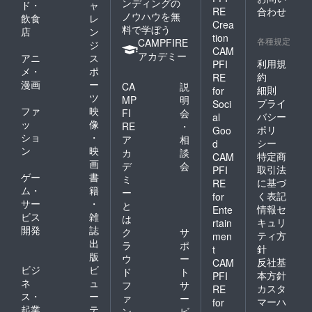
ンディングの
ド・
ャ
RE
合わせ
ノウハウを無
飲食
レ
Crea
料で学ぼう
店
ン
tion
各種規定
CAMPFIRE
ジ
CAM
アカデミー
アニ
ス
利用規
PFI
メ・
ポ
約
RE
漫画
ー
CA
説
細則
for
ツ
MP
明
プライ
Soci
ファ
映
FI
会
バシー
al
ッ
像
RE
・
ポリ
Goo
ショ
・
ア
相
シー
d
ン
映
カ
談
特定商
CAM
画
デ
会
取引法
PFI
ゲー
書
ミ
に基づ
RE
ム・
籍
ー
く表記
for
サー
・
と
情報セ
Ente
ビス
雑
は
キュリ
rtain
開発
誌
ク
サ
ティ方
men
出
ラ
ポ
針
t
版
ウ
ー
反社基
CAM
ビジ
ビ
ド
ト
本方針
PFI
ネ
ュ
フ
サ
カスタ
RE
ス・
ー
ァ
ー
マーハ
for
起業
テ
ン
ビ