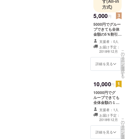
す
(All-in
方式)
5,000
円
5000円でグルー
プできても全体
金額の5％割引券
3枚、差し上げま
支援者：0人
す。
お届け予定：
こ
2018年12月
の
リ
タ
ー
ン
詳細を見る
を
選
択
す
る
10,000
円
10000円でグ
ループできても
全体金額の１
０％割引券3枚、
支援者：1人
差し上げます。
お届け予定：
こ
2018年12月
の
リ
タ
ー
ン
詳細を見る
を
選