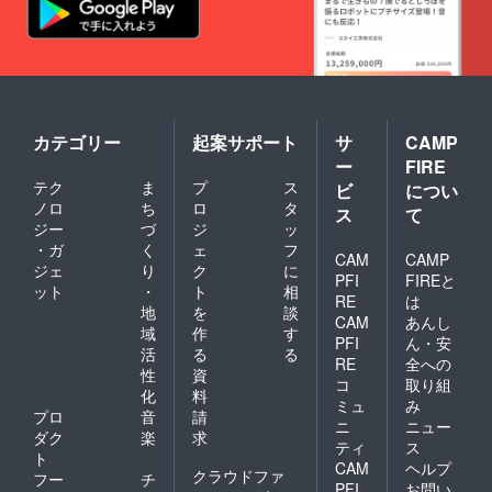
カテゴリー
起案サポート
サ
CAMP
ー
FIRE
テク
ま
プ
ス
ビ
につい
ノロ
ち
ロ
タ
ス
て
ジー
づ
ジ
ッ
・ガ
く
ェ
フ
CAM
CAMP
ジェ
り
ク
に
PFI
FIREと
ット
・
ト
相
RE
は
地
を
談
CAM
あんし
域
作
す
PFI
ん・安
活
る
る
RE
全への
性
資
コ
取り組
化
料
ミュ
み
プロ
音
請
ニ
ニュー
ダク
楽
求
ティ
ス
ト
CAM
ヘルプ
クラウドファ
フー
チ
PFI
お問い