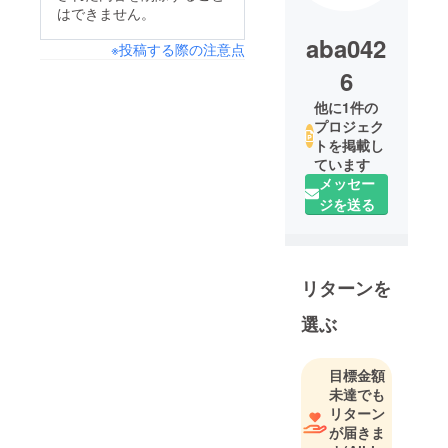
はできません。
aba042
※投稿する際の注意点
6
他に1件の
プロジェク
トを掲載し
ています
メッセー
ジを送る
リターンを
選ぶ
目標金額
未達でも
リターン
が届きま