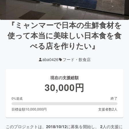
『ミャンマーで日本の生鮮食材を
使って本当に美味しい日本食を食
べる店を作りたい』
aba0426
フード・飲食店
現在の支援総額
30,000
円
終了
0
%達成
目標金額
10,000,000
円
支援者数
2
人
このプロジェクトは、
2018/10/12
に募集を開始し、
2
人の支援に