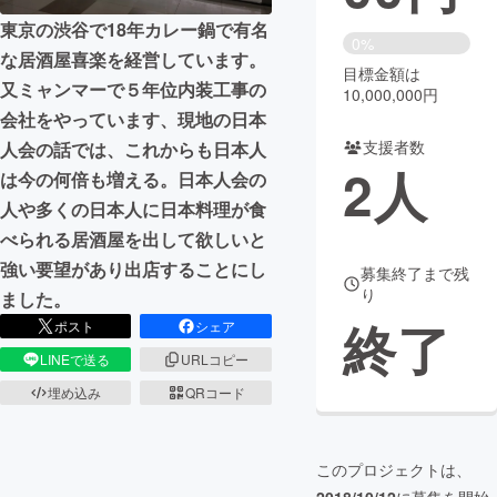
東京の渋谷で18年カレー鍋で有名
まちづくり・地域活性化
0%
な居酒屋喜楽を経営しています。
目標金額は
又ミャンマーで５年位内装工事の
10,000,000円
CAMPFIRE for Social Good
CAMPFIRE Creation
会社をやっています、現地の日本
CAMPFIREふるさと納税
machi-ya
コミュニティ
支援者数
人会の話では、これからも日本人
2
人
は今の何倍も増える。日本人会の
人や多くの日本人に日本料理が食
べられる居酒屋を出して欲しいと
強い要望があり出店することにし
募集終了まで残
り
ました。
終了
ポスト
シェア
LINEで送る
URLコピー
埋め込み
QRコード
このプロジェクトは、