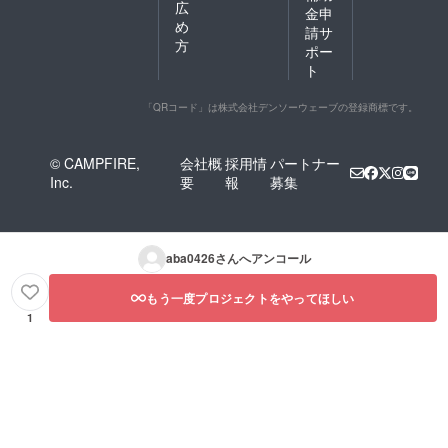
広
金申
め
請サ
方
ポー
ト
「QRコード」は株式会社デンソーウェーブの登録商標です。
© CAMPFIRE,
会社概
採用情
パートナー
Inc.
要
報
募集
aba0426
さんへアンコール
もう一度プロジェクトをやってほしい
1