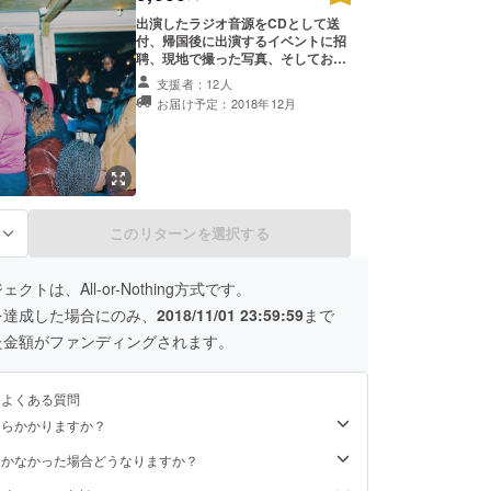
出演したラジオ音源をCDとして送
付、帰国後に出演するイベントに招
聘、現地で撮った写真、そしてお礼
の手紙を添えさせていただきたいと
支援者：12人
考えております。 ※以下の写真は前
お届け予定：2018年12月
回の渡英時にイベントに参加したと
き、フィルム写真で撮った写真で
す。この様にリアルなイギリスの現
場をフィルムカメラで撮影し、現像
してお送りするつもりです。
このリターンを選択する
る
クトは、All-or-Nothing方式です。
を達成した場合にのみ、
2018/11/01 23:59:59
まで
た金額がファンディングされます。
るよくある質問
くらかかりますか？
届かなかった場合どうなりますか？