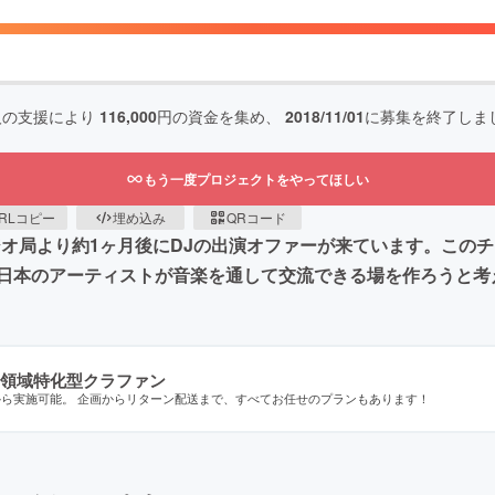
人の支援により
116,000
円の資金を集め、
2018/11/01
に募集を終了しま
もう一度プロジェクトをやってほしい
RLコピー
埋め込み
QRコード
ジオ局より約1ヶ月後にDJの出演オファーが来ています。この
日本のアーティストが音楽を通して交流できる場を作ろうと考
領域特化型クラファン
から実施可能。 企画からリターン配送まで、すべてお任せのプランもあります！