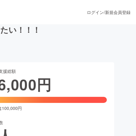
ログイン
/
新規会員登録
出たい！！！
うすぐ公開されます
支援総額
プロダクト
6,000
円
ファッション
スポーツ
00,000円
数
ア
ソーシャルグッド
人