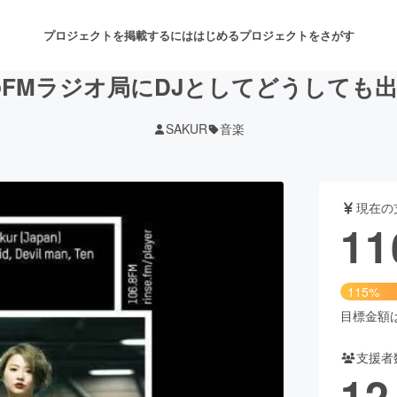
プロジェクトを掲載するには
はじめる
プロジェクトをさがす
FMラジオ局にDJとしてどうしても
SAKUR
音楽
注目のリターン
注目の新着プロジェクト
募集終了が近いプロジェクト
も
現在の
音楽
舞台・パフォーマンス
11
ゲーム・サービス開発
フード・飲食店
115%
書籍・雑誌出版
アニメ・漫画
目標金額は1
支援者
チャレンジ
ビューティー・ヘルスケ
12