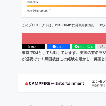
115
%達成
目標金額
100,000
円
このプロジェクトは、
2018/10/01
に募集を開始し、
12
ポスト
シェア
LINEで送る
U
東京でDJとして活動しています。英国の有名ラ
が必要です！帰国後はこの経験を活かし、英国と
エンタメ
手数料0円