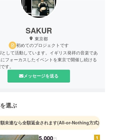
SAKUR
東京都
初めてのプロジェクトです
DJとして活動しています。イギリス発祥の音楽であ
ムにフォーカスしたイベントを東京で開催し続ける
標です。
メッセージを送る
を選ぶ
金額未達なら全額返金されます
(All-or-Nothing方式)
5,000
円