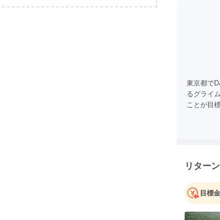
東京都で
るグライ
ことが目
リターン
目標