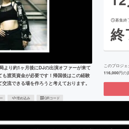
募集終
CAMPFIRE for Social Good
CAMPFIRE Creation
終
CAMPFIREふるさと納税
machi-ya
コミュニティ
このプロジェ
局より約1ヶ月後にDJの出演オファーが来て
116,000
円の
ても渡英資金が必要です！帰国後はこの経験
て交流できる場を作ろうと考えております。
ピー
埋め込み
QRコード