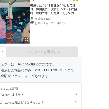
出演したラジオ音源をCDとして送
付、帰国後に出演するイベントに招
聘、現地で撮った写真、そしてお礼
の手紙を添えさせていただきたいと
支援者：12人
考えております。 ※以下の写真は前
お届け予定：2018年12月
回の渡英時にイベントに参加したと
き、フィルム写真で撮った写真で
す。この様にリアルなイギリスの現
場をフィルムカメラで撮影し、現像
してお送りするつもりです。
このリターンを選択する
る
クトは、All-or-Nothing方式です。
を達成した場合にのみ、
2018/11/01 23:59:59
まで
た金額がファンディングされます。
るよくある質問
くらかかりますか？
届かなかった場合どうなりますか？