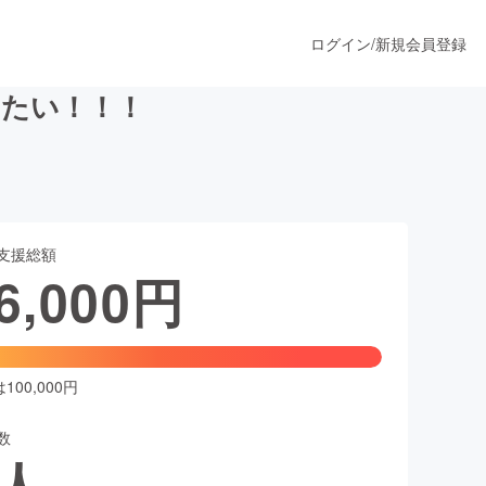
ログイン
/
新規会員登録
出たい！！！
うすぐ公開されます
支援総額
プロダクト
6,000
円
ファッション
スポーツ
00,000円
数
ア
ソーシャルグッド
人