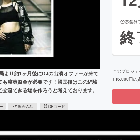
募集終
CAMPFIRE for Social Good
CAMPFIRE Creation
終
CAMPFIREふるさと納税
machi-ya
コミュニティ
このプロジェ
局より約1ヶ月後にDJの出演オファーが来て
116,000
円の
ても渡英資金が必要です！帰国後はこの経験
て交流できる場を作ろうと考えております。
ピー
埋め込み
QRコード