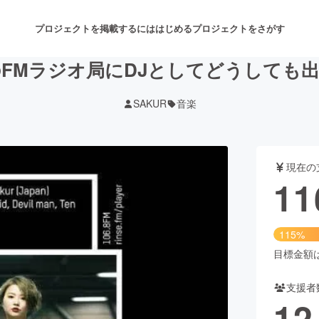
プロジェクトを掲載するには
はじめる
プロジェクトをさがす
FMラジオ局にDJとしてどうしても
SAKUR
音楽
注目のリターン
注目の新着プロジェクト
募集終了が近いプロジェクト
も
現在の
音楽
舞台・パフォーマンス
11
ゲーム・サービス開発
フード・飲食店
115%
書籍・雑誌出版
アニメ・漫画
目標金額は1
支援者
チャレンジ
ビューティー・ヘルスケ
12