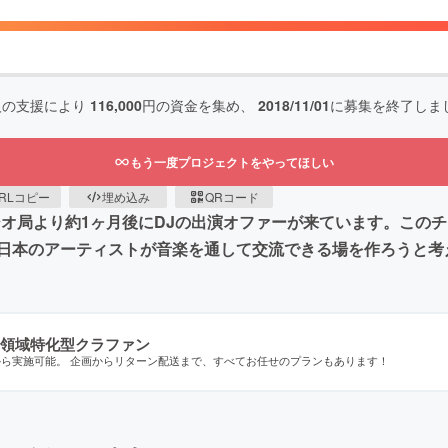
人の支援により
116,000
円の資金を集め、
2018/11/01
に募集を終了しま
もう一度プロジェクトをやってほしい
RLコピー
埋め込み
QRコード
ジオ局より約1ヶ月後にDJの出演オファーが来ています。この
日本のアーティストが音楽を通して交流できる場を作ろうと考
領域特化型クラファン
から実施可能。 企画からリターン配送まで、すべてお任せのプランもあります！