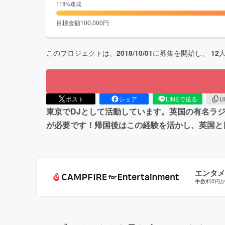
115
%達成
目標金額
100,000
円
このプロジェクトは、
2018/10/01
に募集を開始し、
12
ポスト
シェア
LINEで送る
U
東京でDJとして活動しています。英国の有名ラ
が必要です！帰国後はこの経験を活かし、英国と
エンタメ
手数料0円