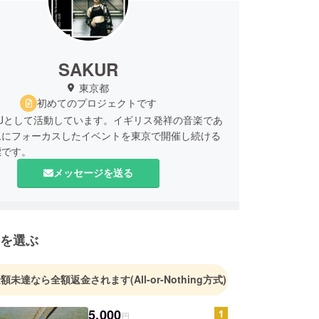
SAKUR
東京都
初めてのプロジェクトです
DJとして活動しています。イギリス発祥の音楽であ
ムにフォーカスしたイベントを東京で開催し続ける
標です。
メッセージを送る
を選ぶ
金額未達なら全額返金されます
(All-or-Nothing方式)
5,000
円