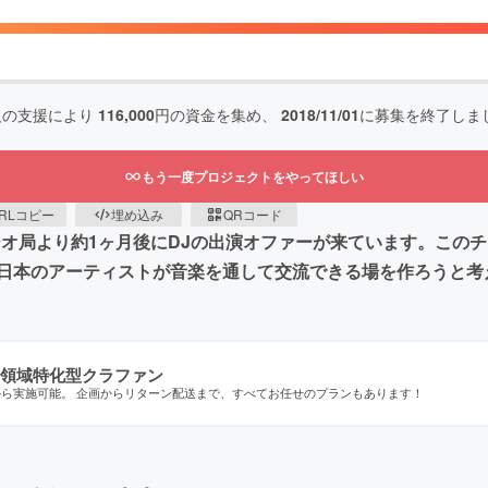
人の支援により
116,000
円の資金を集め、
2018/11/01
に募集を終了しま
もう一度プロジェクトをやってほしい
RLコピー
埋め込み
QRコード
ジオ局より約1ヶ月後にDJの出演オファーが来ています。この
日本のアーティストが音楽を通して交流できる場を作ろうと考
領域特化型クラファン
から実施可能。 企画からリターン配送まで、すべてお任せのプランもあります！