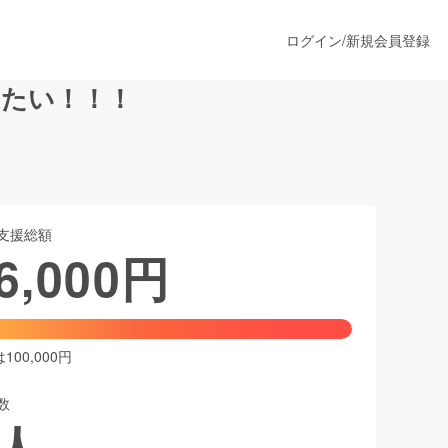
ログイン
/
新規会員登録
出たい！！！
うすぐ公開されます
支援総額
プロダクト
6,000
円
ファッション
スポーツ
00,000円
数
ア
ソーシャルグッド
人