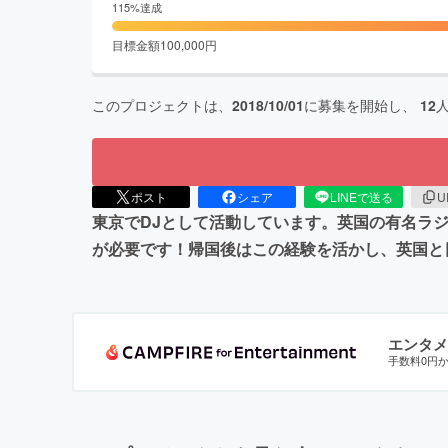
115
%達成
目標金額
100,000
円
このプロジェクトは、
2018/10/01
に募集を開始し、
12
ポスト
シェア
LINEで送る
U
東京でDJとして活動しています。英国の有名ラ
が必要です！帰国後はこの経験を活かし、英国と
エンタメ
手数料0円