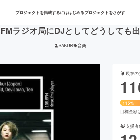
プロジェクトを掲載するには
はじめる
プロジェクトをさがす
FMラジオ局にDJとしてどうしても
SAKUR
音楽
注目のリターン
注目の新着プロジェクト
募集終了が近いプロジェクト
も
現在の
音楽
舞台・パフォーマンス
11
ゲーム・サービス開発
フード・飲食店
115%
書籍・雑誌出版
アニメ・漫画
目標金額は1
支援者
チャレンジ
ビューティー・ヘルスケ
12