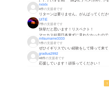
にしていますm(_ _)m♪ちょっとばかし
nxixtx
4件
の支援者です
リターンは要りません。がんばってくださ
UtTiE
7件
の支援者です
快挙だと思います！リスペクト！
マーカス結局日本来ずに見れなかったので
mitsumame3333
い！笑
1件
の支援者です
ぜひイギリスでいい経験をして帰って来て
gradius2992
48件
の支援者です
応援しています！頑張ってください！
1