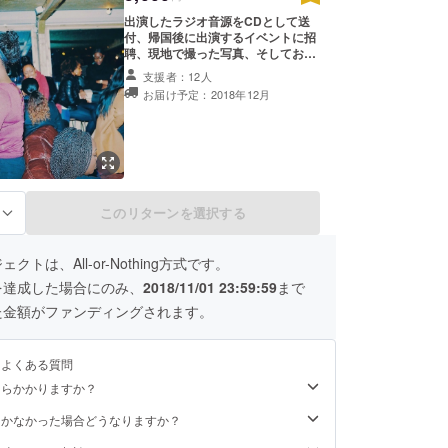
出演したラジオ音源をCDとして送
付、帰国後に出演するイベントに招
聘、現地で撮った写真、そしてお礼
の手紙を添えさせていただきたいと
支援者：12人
考えております。 ※以下の写真は前
お届け予定：2018年12月
回の渡英時にイベントに参加したと
き、フィルム写真で撮った写真で
す。この様にリアルなイギリスの現
場をフィルムカメラで撮影し、現像
してお送りするつもりです。
このリターンを選択する
る
クトは、All-or-Nothing方式です。
を達成した場合にのみ、
2018/11/01 23:59:59
まで
た金額がファンディングされます。
るよくある質問
くらかかりますか？
届かなかった場合どうなりますか？