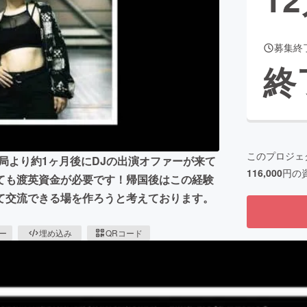
募集終
CAMPFIRE for Social Good
CAMPFIRE Creation
終
CAMPFIREふるさと納税
machi-ya
コミュニティ
このプロジェ
局より約1ヶ月後にDJの出演オファーが来て
116,000
円の
ても渡英資金が必要です！帰国後はこの経験
て交流できる場を作ろうと考えております。
ピー
埋め込み
QRコード