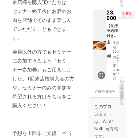
択
来店権を購入頂いた方は、
めの
むグ
す
約制・
のコー
ミナー
る
29ON』
ループ
完全会
ス料金
開催日
セミナー終了後にお酒やお
23,
永年会
のみご
員制に
が全て
在庫な
に予定
員権は
000
来店す
し
なりま
円
含まれ
肉を店舗でそのまま楽しん
の合わ
CAMPF
ること
す。
ていま
ない方
【先行
IRE限
ができ
でいただくこともできま
（お店
す。 ・
に関し
予約権
定！
ます。
の住所
低温調
ては個
付き】
（CAM
（1グ
す。
や予約
理のお
別で日
『経営
PFIRE
ループ
フォー
支援
肉を
程を設
者のた
以外で
12名様
者：
ムは非
使った
けさせ
めの
会員以外の方でもセミナー
会員に
までご
30人
公開の
低糖質
ていた
29ON』
なった
予約い
お届
ため会
の肉
だきま
に参加できるよう『セミ
永年会
通常会
ただけ
け予
員にな
コース
す。 ■
員権 ■
員様は
定：
ます）
られた
(6000
ナー参加券』もご用意しま
お店開
年会費
2016
年会費
・お店
お客様
円)+飲
店前の
年11
のかか
20000
はWeb
にメー
した。1回来店権購入者の方
み放題
こ
時間(19
月
らない
円がか
の
からの
ルで個
(4000
リ
時前)に
『経営
かりま
タ
完全予
や、セミナーのみの参加を
別に送
円)
ー
開催予
者のた
す） ・
ン
約制・
詳細を見る
付致し
■21:00
を
定で
めの
この会
希望される方はそちらをご
選
完全会
ます。
以降は
択
す。
29ON』
員権を
す
員制に
・お店
通常通
る
『経営
購入ください！
永年会
ご購入
なりま
このプロ
は
り『参
者の
員権は
頂いた
す。
19:00~
謀
29ON』
ジェクト
CAMPF
方を含
（お店
21:30の
BAR』
会員の
IRE限
むグ
の住所
は、All-or-
完全1部
として
方や1回
定！
ループ
や予約
制の営
営業致
来店権
Nothing方式
（CAM
のみご
フォー
業とな
予想を上回るご支援、本当
しま
をご購
PFIRE
来店す
ムは非
です。
りま
す。会
入頂い