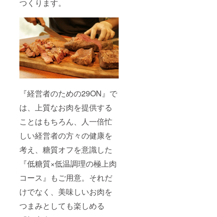
つくります。
21:00の
FIREで
つまみ
謀
完全1部
会員に
肉コー
BAR』
制の営
なられ
ス(3000
として
業とな
た会員
円) ※お
営業致
りま
様は、
飲み物
しま
す。
以下の
代別 ※
す。会
（開始
コース
料理は
員様は
時刻を
をご注
コース2
2000円
過ぎて
文いた
本の中
で21:00
からの
だけま
からい
以降の
入店も
す。 ・
ずれか
BARタ
可能で
低温調
の提供
イムま
『経営者のための29ON』で
すが終
理のお
となり
で飲み
了の時
肉を
ます。
は、上質なお肉を提供する
放題を
刻は変
使った
■21:00
延長す
更でき
低糖質
以降は
ことはもちろん、人一倍忙
ること
ませ
の肉
通常通
も可能
ん。）
しい経営者の方々の健康を
コース
り『参
です ■
■先行予
(6000
謀
お店
考え、糖質オフを意識した
約権付
円) ・晩
BAR』
オープ
きのリ
酌のお
として
ンは11
『低糖質×低温調理の極上肉
ターン
供に！
営業致
月〜12
をご購
低温調
しま
月を予
コース』もご用意。それだ
入頂い
理のお
す。会
定して
た会員
つまみ
員様は
けでなく、美味しいお肉を
おりま
様に
肉コー
2000円
す
は、一
ス(3000
つまみとしても楽しめる
で21:00
般予約
円) ※お
以降の