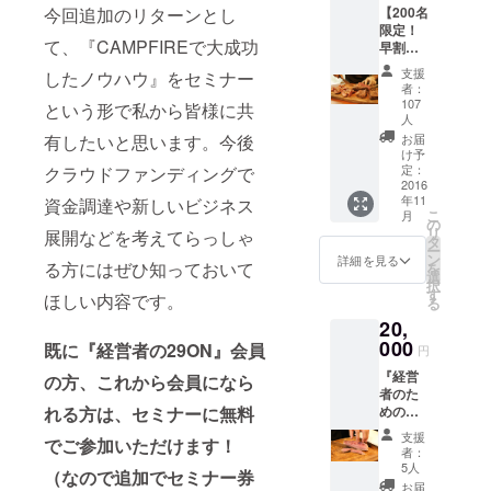
今回追加のリターンとし
【200名
店いた
29ON』
限定！
だくこ
会員の
て、『CAMPFIREで大成功
早割価
とがで
方は無
格】
きま
料で受
支援
したノウハウ』をセミナー
『経営
す。
けられ
者：
者のた
（CAM
るセミ
107
という形で私から皆様に共
めの
PFIRE
人
ナーと
29ON』
限定で
有したいと思います。今後
なりま
お届
永年会
の募集
け予
す。 ■
員権 ■
定：
クラウドファンディングで
です）
経営者
2016
年会費
・リ
や経営
年11
資金調達や新しいビジネス
のかか
ターン1
者を目
こ
月
らない
の
個につ
指す方
リ
展開などを考えてらっしゃ
『経営
タ
き1名ま
対象の
ー
者のた
ン
でのご
詳細を見る
セミ
る方にはぜひ知っておいて
を
めの
選
来店が
ナーと
択
29ON』
す
可能で
なりま
ほしい内容です。
る
永年会
す
す。 ■
20,
員権は
（例；4
セミ
000
CAMPF
既に『経営者の29ON』会員
名でご
ナーは
円
IRE限
来店さ
新宿三
『経営
の方、これから会員になら
定！
れる場
丁目の
者のた
（CAM
合は4個
店舗で
れる方は、セミナーに無料
めの
PFIRE
購入が
開催し
29ON』
以外で
必要）
ます。
支援
でご参加いただけます！
永年会
会員に
・お店
者：
（セミ
員権 ■
なった
5人
の住所
ナーに
（なので追加でセミナー券
年会費
通常会
や予約
お届
参加さ