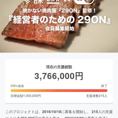
現在の支援総額
3,766,000
円
終了
376
%達成
目標金額
1,000,000
円
支援者数
215
人
このプロジェクトは、
2016/10/18
に募集を開始し、
215
人の支援