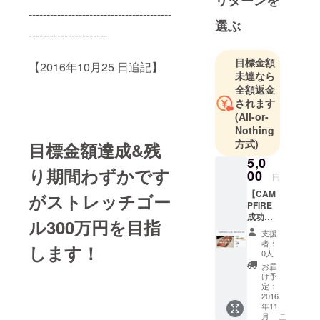
リターンを
ノベーショ
----------------------------------------
ンの立ち上
選ぶ
----------------------
げに参画
し、10年間
目標金額
【2016年10月25 日追記】
で4つの事業
未達なら
立ち上げに
全額返金
関わる。
されます
2015年11
(All-or-
Nothing
月、株式会
方式)
目標金額達成
&残
社経営参謀
5,0
を設立し、
り期間わずかです
00
代表取締役
円
に就任。
【CAM
が
ス
トレッチゴー
PFIRE
経営者コ
成功の
ル300万円
を目指
ミュニティ
裏側を
支援
大公
「参謀」を
者：
します！
開！ク
0人
立ち上げ、
ラウド
お届
中小企業の
ファン
け予
デング
定：
経営者の力
のノウ
2016
になるべく
年11
ハウ共
こ
月
精力的に活
有セミ