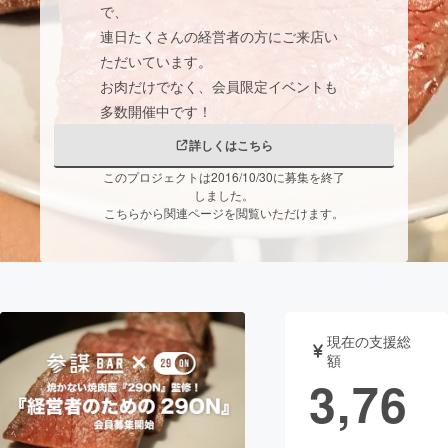
で、
連日たくさんの経営者の方にご来店い
まちづくり・地域活性化
ただいています。
お肉だけでなく、会員限定イベントも
CAMPFIRE for Social Good
CAMPFIRE Creation
CAMPFIREふるさと納税
machi-ya
コミュニティ
詳しくはこちら
このプロジェクトは2016/10/30に募集を終了
しました。
こちらから関連ページを閲覧いただけます。
現在の支援総
額
3,76