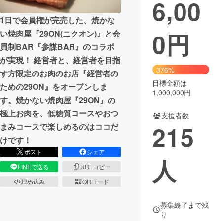
6,00
1日で会員権が完売した、焼かな
0
円
い焼肉屋『29ON(ニクオン)』と会
員制BAR『参謀BAR』のコラボ
が実現！ 経営者と、経営者を目指
376%
す方限定のお肉のお店『経営者の
目標金額は
ための29ON』をオープンしま
1,000,000円
す。焼かない焼肉屋『29ON』の
極上お肉を、低糖質コースやおつ
支援者数
215
まみコースで楽しめるのはココだ
けです！
ポスト
シェア
人
LINEで送る
URLコピー
埋め込み
QRコード
募集終了まで残
り