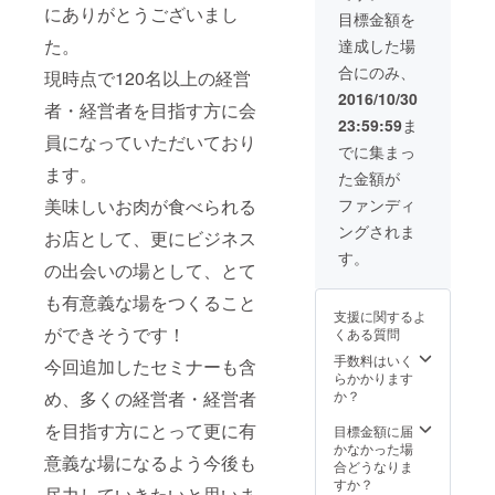
以外で
ること
公開の
にありがとうございまし
す。
員様は
た方は
目標金額を
会員に
ができ
ため会
（開始
2000円
セミ
なった
ます。
た。
員にな
達成した場
時刻を
で21:00
ナー終
通常会
（1グ
られた
過ぎて
以降の
了後そ
合にのみ、
員様は
現時点で120名以上の経営
ループ
お客様
からの
BARタ
のまま
年会費
12名様
にメー
2016/10/30
入店も
イムま
店舗で
者・経営者を目指す方に会
20000
までご
ルで個
可能で
で飲み
お食事
23:59:59
ま
円がか
予約い
別に送
すが終
放題を
員になっていただいており
やお酒
かりま
ただけ
付致し
でに集まっ
了の時
延長す
を楽し
す） ・
ます）
ます。
ます。
刻は変
ること
んでい
た金額が
この会
・お店
・お店
更でき
も可能
ただく
員権を
はWeb
は
美味しいお肉が食べられる
ファンディ
ませ
です ■
ことも
ご購入
からの
19:00~
ん。）
お店
可能で
ングされま
頂いた
お店として、更にビジネス
完全予
21:00の
■CAMP
オープ
す。
方を含
約制・
完全1部
す。
FIREで
ンは11
■『経営
の出会いの場として、とて
むグ
完全会
制の営
会員に
月〜12
者のた
ループ
員制に
業とな
なられ
月を予
も有意義な場をつくること
めの
のみご
なりま
りま
た会員
定して
支援に関するよ
29ON』
来店す
す。
す。
様は、
ができそうです！
おりま
くある質問
会員以
ること
（お店
（開始
以下の
す
外の方
ができ
の住所
手数料はいく
時刻を
今回追加したセミナーも含
コース
向けの
ます。
や予約
らかかります
過ぎて
をご注
リター
（1グ
フォー
め、多くの経営者・経営者
か？
からの
文いた
ンで
ループ
ムは非
入店も
だけま
す。
を目指す方にとって更に有
12名様
公開の
目標金額に届
可能で
す。 ・
までご
ため会
かなかった場
すが終
低温調
意義な場になるよう今後も
予約い
員にな
合どうなりま
了の時
理のお
ただけ
られた
すか？
刻は変
肉を
尽力していきたいと思いま