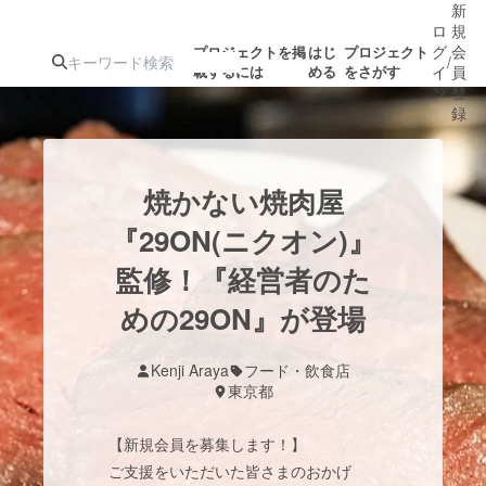
新
ロ
規
グ
会
プロジェクトを掲
はじ
プロジェクト
/
載するには
める
をさがす
イ
員
ン
登
録
人気のプロ
注目のリ
注目の新着プロ
募集終了が近いプ
もうすぐ公開
焼かない焼肉屋
ジェクト
ターン
ジェクト
ロジェクト
されます
『29ON(ニクオン)』
監修！『経営者のた
アート・写真
音楽
めの29ON』が登場
テクノロジー・ガジェット
ゲーム・サ
Kenji Araya
フード・飲食店
東京都
映像・映画
書籍・雑誌
【新規会員を募集します！】
ビジネス・起業
チャレンジ
ご支援をいただいた皆さまのおかげ