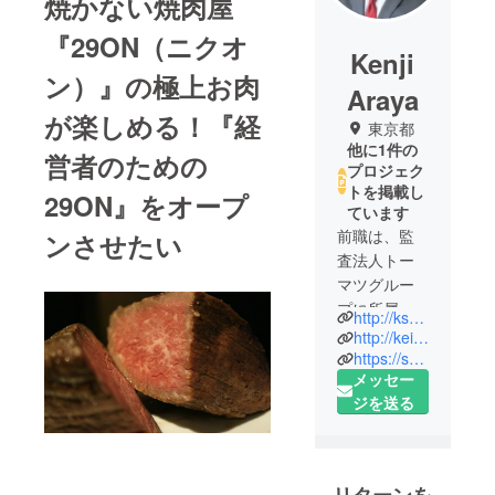
焼かない焼肉屋
『29ON（ニクオ
Kenji
ン）』の極上お肉
Araya
が楽しめる！『経
東京都
他に1件の
営者のための
プロジェク
トを掲載し
29ON』をオープ
ています
前職は、監
ンさせたい
査法人トー
マツグルー
プに所属。
http://ksanbou.co.jp/
中小企業向
http://keieimatome.jp/
け経営コン
https://sanbou.club/seminars
メッセー
サルティン
ジを送る
グ、研修
サービスを
提供する
トーマツイ