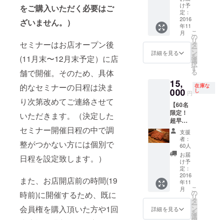
のかか
員様は
け予
は個別
をご購入いただく必要はご
れる方
らない
定：
年会費
でメー
にはお
『経営
2016
ざいません。）
がかか
ル対応
店の場
年11
者のた
りま
致しま
所を個
こ
月
めの
の
す） ・
す。 ・
別でご
リ
29ON』
セミナーはお店オープン後
タ
この会
お店は
案内申
ー
永年会
ン
員権を
詳細を見る
19:00~
し上げ
を
(11月末〜12月末予定）に店
員権は
選
ご購入
21:00の
ます）
択
CAMPF
す
頂いた
完全1部
■日程は
舗で開催。そのため、具体
る
IRE限
方を含
制の営
『経営
15,
定！
むグ
業とな
的なセミナーの日程は決ま
者のた
在庫な
（CAM
000
し
ループ
りま
円
めの
PFIRE
のみご
り次第改めてご連絡させて
す。
29ON』
【60名
以外で
来店す
（開始
OPEN
限定！
会員に
いただきます。（決定した
ること
時刻を
後(11月
超早割
なった
ができ
過ぎて
末〜12
価格】
セミナー開催日程の中で調
通常会
ます。
からの
支援
月末）
『経営
員様は
（1グ
者：
入店も
複数回
整がつかない方には個別で
者のた
年会費
60人
ループ
可能で
設定予
めの
20000
12名様
お届
すが終
定で
日程を設定致します。）
29ON』
円がか
け予
までご
了の時
す。日
永年会
かりま
定：
予約い
刻は変
時が確
員権 ■
2016
す） ・
ただけ
また、お店開店前の時間(19
更でき
定次第
年11
年会費
この会
ます）
ませ
ご連絡
こ
月
のかか
員権を
の
時前)に開催するため、既に
・お店
ん。）
いたし
リ
らない
ご購入
タ
はWeb
■1回来
ます ※
ー
『経営
会員権を購入頂いた方や1回
頂いた
ン
詳細を見る
からの
店権に
どうし
を
者のた
方を含
選
完全予
は以下
てもセ