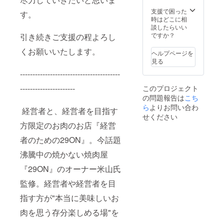
ます）
お客様
更でき
使った
・お店
にメー
支援で困った
ませ
す。
低糖質
はWeb
ルで個
時はどこに相
ん。）
の肉
からの
別に送
談したらいい
■CAMP
コース
完全予
付致し
ですか？
引き続きご支援の程よろし
FIREで
(6000
約制・
ます。
会員に
円) ・晩
完全会
くお願いいたします。
・お店
なられ
ヘルプページを
酌のお
員制に
は
た会員
見る
供に！
なりま
19:00~
様は、
低温調
----------------------------------------
す。
21:00の
以下の
理のお
（お店
完全1部
コース
つまみ
----------------------
このプロジェクト
の住所
制の営
をご注
肉コー
の問題報告は
こち
や予約
業とな
文いた
ス(3000
フォー
ら
よりお問い合わ
りま
だけま
経営者と、経営者を目指す
円) ※お
ムは非
す。
す。 ・
せください
飲み物
公開の
（開始
低温調
方限定のお肉のお店『経営
代別 ※
ため会
時刻を
理のお
料理は
員にな
者のための29ON』。今話題
過ぎて
肉を
コース2
られた
からの
使った
本の中
沸騰中の焼かない焼肉屋
お客様
入店も
低糖質
からい
にメー
可能で
の肉
ずれか
『29ON』のオーナー米山氏
ルで個
すが終
コース
の提供
別に送
了の時
(6000
となり
監修。経営者や経営者を目
付致し
刻は変
円) ・晩
ます。
ます。
更でき
酌のお
指す方が"本当に美味しいお
■21:00
・お店
ませ
供に！
以降は
は
ん。）
肉を思う存分楽しめる場"を
低温調
通常通
19:00~
■CAMP
理のお
り『参