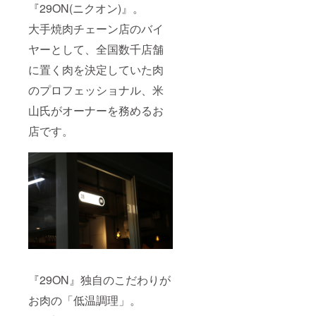
円) ・晩
で飲み
『29ON(ニクオン)』。
酌のお
放題を
供に！
延長す
大手焼肉チェーン店のバイ
低温調
ること
ヤーとして、全国数千店舗
理のお
も可能
つまみ
です ■
に置く肉を決定していた肉
肉コー
お店
ス(3000
オープ
のプロフェッショナル、米
円) ※お
ンは11
飲み物
月〜12
山氏がオーナーを務めるお
代別 ※
月を予
料理は
定して
店です。
コース2
おりま
本の中
す
からい
ずれか
の提供
となり
ます。
■21:00
以降は
通常通
り『参
謀
BAR』
『29ON』独自のこだわりが
として
営業致
お肉の「低温調理」。
しま