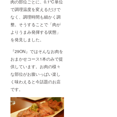
す。会
肉の部位ごとに、0.1℃単位
員様は
で調理温度を変えるだけで
2000円
で21:00
なく、調理時間も細かく調
以降の
BARタ
整。そうすることで「肉が
イムま
で飲み
よりうまみ発揮する状態」
放題を
延長す
を発見しました。
ること
も可能
『29ON』ではそんなお肉を
です ■
お店
おまかせコース1本のみで提
オープ
ンは11
供しています。お肉の様々
月〜12
月を予
な部位がお腹いっぱい楽し
定して
おりま
く味わえると今話題のお店
す
です。