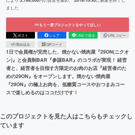
により
3,766,000
円の資金を集め、
2016/10/30
に募集を終了し
ました
もう一度プロジェクトをやってほしい
ポスト
シェア
LINEで送る
URLコピー
埋め込み
QRコード
1日で会員権が完売した、焼かない焼肉屋『29ON(ニクオ
ン)』と会員制BAR『参謀BAR』のコラボが実現！ 経営
者と、経営者を目指す方限定のお肉のお店『経営者のた
めの29ON』をオープンします。焼かない焼肉屋
『29ON』の極上お肉を、低糖質コースやおつまみコー
スで楽しめるのはココだけです！
このプロジェクトを見た人はこちらもチェックし
ています