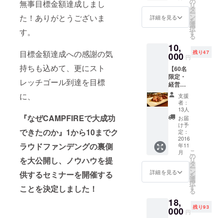
の
無事目標金額達成しまし
リ
ナー】
タ
動する。
ー
■クラウ
た！ありがとうございま
ン
詳細を見る
を
ドファ
選
択
す。
ンディ
す
る
ングで
10,
資金調
目標金額達成への感謝の気
残り47
達や新
000
円
しいビ
持ちも込めて、更にスト
【60名
ジネス
限定・
を展開
レッチゴール到達を目標
経営者
するた
以外の
めのノ
に、
支援
方も来
ウハウ
者：
店可
を、株
13人
能】
式会社
『なぜCAMPFIREで大成功
お届
『経営
経営参
け予
できたのか』
1から10までク
者のた
謀代表
定：
めの
2016
新谷か
ラウドファンデングの裏側
年11
29ON』
ら皆様
こ
月
1回1名
にお伝
の
を大公開し、
ノウハウを提
リ
来店権
えする
タ
ー
■『経営
セミ
ン
詳細を見る
供するセミナーを開催する
を
者のた
ナー参
選
択
めの
加券で
す
ことを決定しました！
る
29ON』
す。
18,
にどな
■『経営
残り93
たでも1
000
者のた
円
度ご来
めの