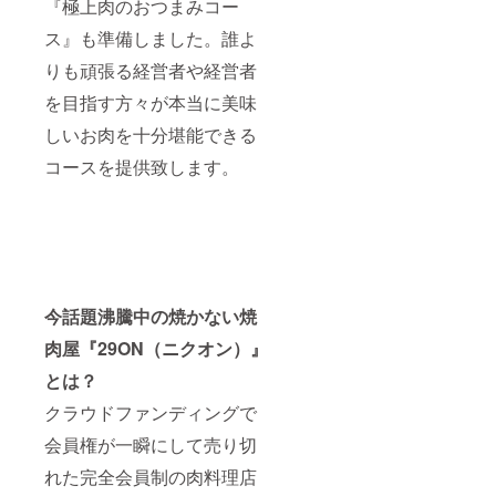
『極上肉のおつまみコー
開始前
飲み物
BARタ
にご希
代別(飲
イムま
ス』も準備しました。誰よ
望のご
み放題
で飲み
予約日
4000円)
放題を
りも頑張る経営者や経営者
を1日お
※料理は
延長す
取り致
コース2
ること
を目指す方々が本当に美味
しま
本の中
も可能
す。
からい
しいお肉を十分堪能できる
です ■
■CAMP
ずれか
お店
FIREで
コースを提供致します。
の提供
オープ
会員に
となり
ンは11
なられ
ます。
月〜12
た会員
■21：
月を予
様は、
00以降
定して
以下の
は通常
おりま
コース
通り
す
をご注
『参謀
文いた
BAR』
今話題沸騰中の焼かない焼
だけま
として
す。 ・
営業致
肉屋『29ON（ニクオン）』
低温調
しま
理のお
とは？
す。会
肉を
員様は
クラウドファンディングで
使った
2000円
低糖質
で21:00
会員権が一瞬にして売り切
の肉
以降の
コース
BARタ
れた完全会員制の肉料理店
(6000
イムま