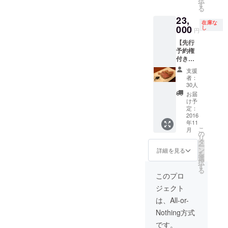
択
めの
むグ
す
約制・
のコー
ミナー
る
29ON』
ループ
完全会
ス料金
開催日
23,
永年会
のみご
員制に
が全て
在庫な
に予定
員権は
000
来店す
し
なりま
円
含まれ
の合わ
CAMPF
ること
す。
ていま
ない方
【先行
IRE限
ができ
（お店
す。 ・
に関し
予約権
定！
ます。
の住所
低温調
ては個
付き】
（CAM
（1グ
や予約
理のお
別で日
『経営
PFIRE
ループ
フォー
支援
肉を
程を設
者のた
以外で
12名様
者：
ムは非
使った
けさせ
めの
会員に
までご
30人
公開の
低糖質
ていた
29ON』
なった
予約い
お届
ため会
の肉
だきま
永年会
通常会
ただけ
け予
員にな
コース
す。 ■
員権 ■
員様は
定：
ます）
られた
(6000
お店開
年会費
2016
年会費
・お店
お客様
円)+飲
店前の
年11
のかか
20000
はWeb
にメー
み放題
こ
時間(19
月
らない
円がか
の
からの
ルで個
(4000
リ
時前)に
『経営
かりま
タ
完全予
別に送
円)
ー
開催予
者のた
す） ・
ン
約制・
詳細を見る
付致し
■21:00
を
定で
めの
この会
選
完全会
ます。
以降は
択
す。
29ON』
員権を
す
員制に
・お店
通常通
る
『経営
永年会
ご購入
なりま
このプロ
は
り『参
者の
員権は
頂いた
す。
19:00~
謀
29ON』
ジェクト
CAMPF
方を含
（お店
21:30の
BAR』
会員の
IRE限
むグ
の住所
は、All-or-
完全1部
として
方や1回
定！
ループ
や予約
制の営
営業致
来店権
Nothing方式
（CAM
のみご
フォー
業とな
しま
をご購
PFIRE
来店す
ムは非
です。
りま
す。会
入頂い