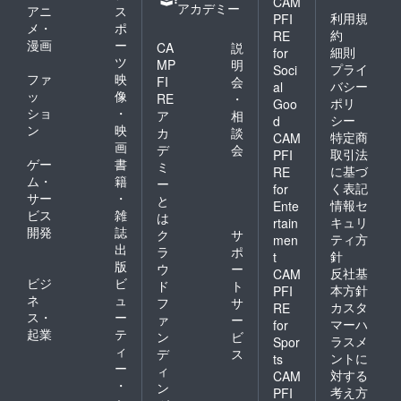
CAM
円) ・晩
で飲み
アカデミー
アニ
ス
酌のお
利用規
PFI
放題を
メ・
ポ
供に！
延長す
約
RE
漫画
ー
低温調
CA
説
ること
細則
for
理のお
ツ
も可能
MP
明
プライ
Soci
つまみ
です ■
ファ
映
FI
会
バシー
al
肉コー
お店
ッ
像
RE
・
ポリ
ス(3000
Goo
オープ
ショ
・
ア
相
円) ※お
ンは11
シー
d
ン
映
飲み物
カ
談
月〜12
特定商
CAM
代別 ※
画
月を予
デ
会
取引法
PFI
料理は
定して
ゲー
書
ミ
に基づ
RE
コース2
おりま
ム・
籍
ー
く表記
for
本の中
す
サー
・
と
からい
情報セ
Ente
ビス
雑
は
ずれか
キュリ
rtain
開発
誌
の提供
ク
サ
ティ方
men
となり
出
ラ
ポ
針
t
ます。
版
ウ
ー
反社基
CAM
■21:00
ビジ
ビ
ド
ト
以降は
本方針
PFI
ネ
ュ
フ
サ
通常通
カスタ
RE
ス・
ー
り『参
ァ
ー
マーハ
for
謀
起業
テ
ン
ビ
ラスメ
Spor
BAR』
ィ
デ
ス
ントに
ts
として
ー
ィ
対する
営業致
CAM
・
ン
しま
考え方
PFI