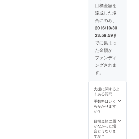
以外で
ること
公開の
す。
員様は
た方は
目標金額を
会員に
ができ
ため会
（開始
2000円
セミ
なった
ます。
員にな
達成した場
時刻を
で21:00
ナー終
通常会
（1グ
られた
過ぎて
以降の
了後そ
合にのみ、
員様は
ループ
お客様
からの
BARタ
のまま
年会費
12名様
にメー
2016/10/30
入店も
イムま
店舗で
20000
までご
ルで個
可能で
で飲み
お食事
23:59:59
ま
円がか
予約い
別に送
すが終
放題を
やお酒
かりま
ただけ
付致し
でに集まっ
了の時
延長す
を楽し
す） ・
ます）
ます。
刻は変
ること
んでい
た金額が
この会
・お店
・お店
更でき
も可能
ただく
員権を
はWeb
は
ファンディ
ませ
です ■
ことも
ご購入
からの
19:00~
ん。）
お店
可能で
ングされま
頂いた
完全予
21:00の
■CAMP
オープ
す。
方を含
約制・
完全1部
す。
FIREで
ンは11
■『経営
むグ
完全会
制の営
会員に
月〜12
者のた
ループ
員制に
業とな
なられ
月を予
めの
のみご
なりま
りま
た会員
定して
支援に関するよ
29ON』
来店す
す。
す。
様は、
おりま
くある質問
会員以
ること
（お店
（開始
以下の
す
外の方
ができ
の住所
手数料はいく
時刻を
コース
向けの
ます。
や予約
らかかります
過ぎて
をご注
リター
（1グ
フォー
か？
からの
文いた
ンで
ループ
ムは非
入店も
だけま
す。
12名様
公開の
目標金額に届
可能で
す。 ・
までご
ため会
かなかった場
すが終
低温調
予約い
員にな
合どうなりま
了の時
理のお
ただけ
られた
すか？
刻は変
肉を