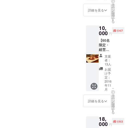
の
リ
ナー】
タ
動する。
ー
■クラウ
ン
詳細を見る
を
ドファ
選
択
ンディ
す
る
ングで
10,
資金調
残り47
達や新
000
円
しいビ
【60名
ジネス
限定・
を展開
経営者
するた
以外の
めのノ
支援
方も来
ウハウ
者：
店可
を、株
13人
能】
式会社
お届
『経営
経営参
け予
者のた
謀代表
定：
めの
2016
新谷か
年11
29ON』
ら皆様
こ
月
1回1名
にお伝
の
リ
来店権
えする
タ
ー
■『経営
セミ
ン
詳細を見る
を
者のた
ナー参
選
択
めの
加券で
す
る
29ON』
す。
18,
にどな
■『経営
残り93
たでも1
000
者のた
円
度ご来
めの