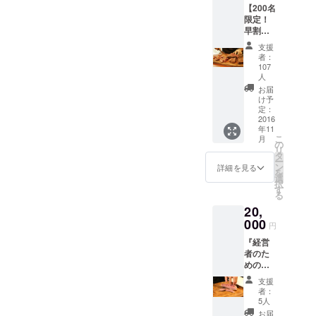
【200名
店いた
29ON』
限定！
だくこ
会員の
早割価
とがで
方は無
格】
きま
料で受
支援
『経営
す。
けられ
者：
者のた
（CAM
るセミ
107
めの
PFIRE
人
ナーと
29ON』
限定で
なりま
お届
永年会
の募集
け予
す。 ■
員権 ■
定：
です）
経営者
2016
年会費
・リ
や経営
年11
のかか
ターン1
者を目
こ
月
らない
の
個につ
指す方
リ
『経営
タ
き1名ま
対象の
ー
者のた
ン
でのご
詳細を見る
セミ
を
めの
選
来店が
ナーと
択
29ON』
す
可能で
なりま
る
永年会
す
す。 ■
20,
員権は
（例；4
セミ
000
CAMPF
名でご
ナーは
円
IRE限
来店さ
新宿三
『経営
定！
れる場
丁目の
者のた
（CAM
合は4個
店舗で
めの
PFIRE
購入が
開催し
29ON』
以外で
必要）
ます。
支援
永年会
会員に
・お店
者：
（セミ
員権 ■
なった
5人
の住所
ナーに
年会費
通常会
や予約
お届
参加さ