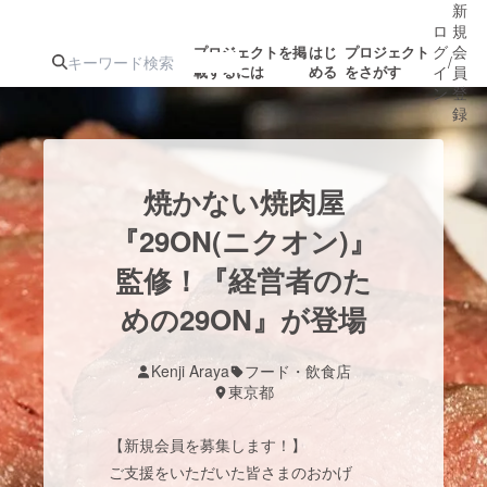
新
ロ
規
グ
会
プロジェクトを掲
はじ
プロジェクト
/
載するには
める
をさがす
イ
員
ン
登
録
人気のプロ
注目のリ
注目の新着プロ
募集終了が近いプ
もうすぐ公開
焼かない焼肉屋
ジェクト
ターン
ジェクト
ロジェクト
されます
『29ON(ニクオン)』
監修！『経営者のた
アート・写真
音楽
めの29ON』が登場
テクノロジー・ガジェット
ゲーム・サ
Kenji Araya
フード・飲食店
東京都
映像・映画
書籍・雑誌
【新規会員を募集します！】
ビジネス・起業
チャレンジ
ご支援をいただいた皆さまのおかげ