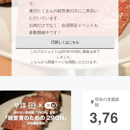
で、
連日たくさんの経営者の方にご来店い
まちづくり・地域活性化
ただいています。
お肉だけでなく、会員限定イベントも
CAMPFIRE for Social Good
CAMPFIRE Creation
CAMPFIREふるさと納税
machi-ya
コミュニティ
詳しくはこちら
このプロジェクトは2016/10/30に募集を終了
しました。
こちらから関連ページを閲覧いただけます。
現在の支援総
額
3,76