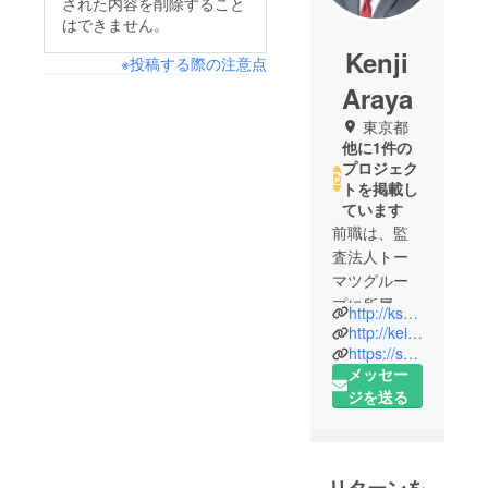
された内容を削除すること
はできません。
Kenji
※投稿する際の注意点
Araya
東京都
他に1件の
プロジェク
トを掲載し
ています
前職は、監
査法人トー
マツグルー
プに所属。
http://ksanbou.co.jp/
中小企業向
http://keieimatome.jp/
け経営コン
https://sanbou.club/seminars
メッセー
サルティン
ジを送る
グ、研修
サービスを
提供する
トーマツイ