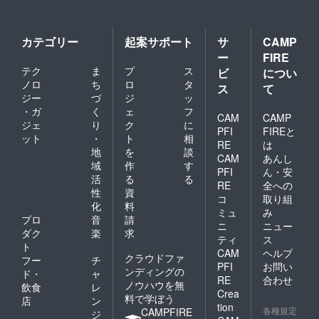
開始前
飲み物
BARタ
にご希
代別(飲
イムま
望のご
み放題
で飲み
予約日
4000円)
放題を
カテゴリー
起案サポート
サ
CAMP
を1日お
※料理は
延長す
ー
FIRE
取り致
コース2
ること
テク
ま
プ
ス
しま
ビ
につい
本の中
も可能
す。
からい
ノロ
ち
ロ
タ
です ■
ス
て
■CAMP
ずれか
お店
ジー
づ
ジ
ッ
FIREで
の提供
オープ
・ガ
く
ェ
フ
会員に
CAM
CAMP
となり
ンは11
ジェ
り
ク
に
なられ
ます。
月〜12
PFI
FIREと
ット
・
ト
相
た会員
■21：
月を予
RE
は
様は、
地
を
談
00以降
定して
CAM
あんし
以下の
は通常
おりま
域
作
す
PFI
ん・安
コース
通り
す
活
る
る
をご注
RE
全への
『参謀
性
資
文いた
BAR』
コ
取り組
化
料
だけま
として
ミュ
み
す。 ・
プロ
音
請
営業致
ニ
ニュー
低温調
しま
ダク
楽
求
ティ
ス
理のお
す。会
ト
CAM
ヘルプ
肉を
員様は
クラウドファ
フー
チ
使った
2000円
PFI
お問い
ンディングの
ド・
ャ
低糖質
で21:00
RE
合わせ
ノウハウを無
飲食
レ
の肉
以降の
Crea
料で学ぼう
コース
BARタ
店
ン
tion
(6000
各種規定
イムま
CAMPFIRE
ジ