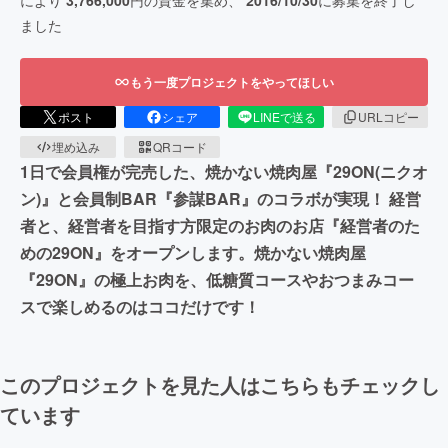
により
3,766,000
円の資金を集め、
2016/10/30
に募集を終了し
ました
もう一度プロジェクトをやってほしい
ポスト
シェア
LINEで送る
URLコピー
埋め込み
QRコード
1日で会員権が完売した、焼かない焼肉屋『29ON(ニクオ
ン)』と会員制BAR『参謀BAR』のコラボが実現！ 経営
者と、経営者を目指す方限定のお肉のお店『経営者のた
めの29ON』をオープンします。焼かない焼肉屋
『29ON』の極上お肉を、低糖質コースやおつまみコー
スで楽しめるのはココだけです！
このプロジェクトを見た人はこちらもチェックし
ています