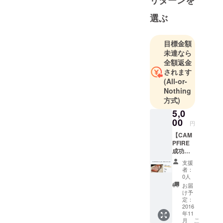
リターンを
ノベーショ
ンの立ち上
選ぶ
げに参画
し、10年間
目標金額
で4つの事業
未達なら
立ち上げに
全額返金
関わる。
されます
2015年11
(All-or-
Nothing
月、株式会
方式)
社経営参謀
5,0
を設立し、
00
代表取締役
円
に就任。
【CAM
PFIRE
経営者コ
成功の
ミュニティ
裏側を
支援
大公
「参謀」を
者：
開！ク
0人
立ち上げ、
ラウド
お届
中小企業の
ファン
け予
デング
定：
経営者の力
のノウ
2016
になるべく
年11
ハウ共
こ
月
精力的に活
有セミ