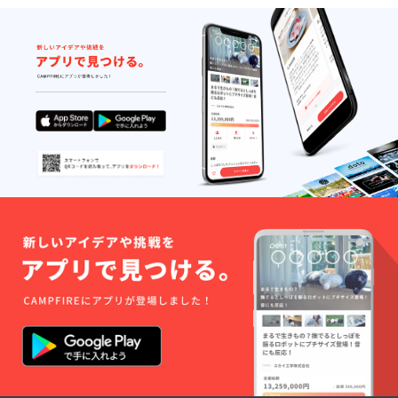
21:00の
FIREで
つまみ
謀
完全1部
会員に
肉コー
BAR』
制の営
なられ
ス(3000
として
業とな
た会員
円) ※お
営業致
りま
様は、
飲み物
しま
す。
以下の
代別 ※
す。会
（開始
コース
料理は
員様は
時刻を
をご注
コース2
2000円
過ぎて
文いた
本の中
で21:00
からの
だけま
からい
以降の
入店も
す。 ・
ずれか
BARタ
可能で
低温調
の提供
イムま
すが終
理のお
となり
で飲み
了の時
肉を
ます。
放題を
刻は変
使った
■21:00
延長す
更でき
低糖質
以降は
ること
ませ
の肉
通常通
も可能
ん。）
コース
り『参
です ■
■先行予
(6000
謀
お店
約権付
円) ・晩
BAR』
オープ
きのリ
酌のお
として
ンは11
ターン
供に！
営業致
月〜12
をご購
低温調
しま
月を予
入頂い
理のお
す。会
定して
た会員
つまみ
員様は
おりま
様に
肉コー
2000円
す
は、一
ス(3000
で21:00
般予約
円) ※お
以降の