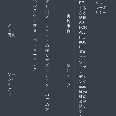
ヘ
す。会
グ
クッ
RE
員様は
ル
と
キーポ
ふる
2000円
ス
は
リシー
さと
で21:00
ケ
プ
実
納税
以降の
ア
ロ
施
BARタ
AD
アー
舞
ジ
事
イムま
FOR
ト・
台
で飲み
ェ
例
ALL
放題を
写真
・
ク
HIO
延長す
パ
ト
KOS
ること
フ
の
も可能
HI
ォ
作
です ■
JFA
ー
お店
り
クラ
オープ
マ
方
ウド
ンは11
ン
プ
統
ファ
月〜12
ス
ロ
計
月を予
ン
ソー
ジ
デ
定して
ディ
シャ
おりま
ェ
ー
ング
す
ル
ク
タ
mac
グッ
ト
hi-ya
ド
の
補助
広
金申
め
請サ
方
ポー
ト