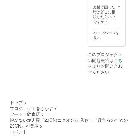
ます）
お客様
更でき
使った
・お店
にメー
支援で困った
ませ
低糖質
はWeb
ルで個
時はどこに相
ん。）
の肉
からの
別に送
談したらいい
■CAMP
コース
完全予
付致し
ですか？
FIREで
(6000
約制・
ます。
会員に
円) ・晩
完全会
・お店
なられ
ヘルプページを
酌のお
員制に
は
た会員
見る
供に！
なりま
19:00~
様は、
低温調
す。
21:00の
以下の
理のお
（お店
完全1部
コース
つまみ
このプロジェクト
の住所
制の営
をご注
肉コー
の問題報告は
こち
や予約
業とな
文いた
ス(3000
フォー
ら
よりお問い合わ
りま
だけま
円) ※お
ムは非
す。
す。 ・
せください
飲み物
公開の
（開始
低温調
代別 ※
ため会
時刻を
理のお
料理は
員にな
過ぎて
肉を
コース2
られた
からの
使った
本の中
お客様
入店も
低糖質
からい
にメー
可能で
の肉
トップ
>
ずれか
ルで個
すが終
コース
の提供
プロジェクトをさがす
>
別に送
了の時
(6000
となり
フード・飲食店
>
付致し
刻は変
円) ・晩
ます。
ます。
焼かない焼肉屋『29ON(ニクオン)』監修！『経営者のための
更でき
酌のお
■21:00
・お店
ませ
29ON』が登場
>
供に！
以降は
は
ん。）
低温調
コメント
通常通
19:00~
■CAMP
理のお
り『参