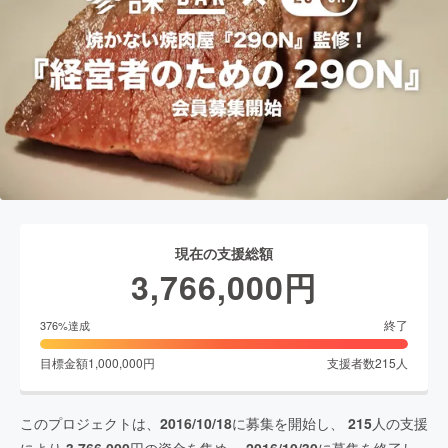
現在の支援総額
3,766,000
円
終了
376
%達成
目標金額
1,000,000
円
支援者数
215
人
このプロジェクトは、
2016/10/18
に募集を開始し、
215
人の支援