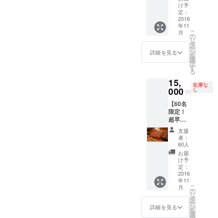
のかか
員様は
け予
は個別
れる方
らない
定：
年会費
でメー
にはお
『経営
2016
がかか
ル対応
店の場
年11
者のた
りま
致しま
所を個
こ
月
めの
の
す） ・
す。 ・
別でご
リ
29ON』
タ
この会
お店は
案内申
ー
永年会
ン
員権を
詳細を見る
19:00~
し上げ
を
員権は
選
ご購入
21:00の
ます）
択
CAMPF
す
頂いた
完全1部
■日程は
る
IRE限
方を含
制の営
『経営
15,
定！
むグ
業とな
者のた
在庫な
（CAM
000
し
ループ
りま
円
めの
PFIRE
のみご
す。
29ON』
【60名
以外で
来店す
（開始
OPEN
限定！
会員に
ること
時刻を
後(11月
超早割
なった
ができ
過ぎて
末〜12
価格】
通常会
ます。
からの
支援
月末）
『経営
員様は
（1グ
者：
入店も
複数回
者のた
年会費
60人
ループ
可能で
設定予
めの
20000
12名様
お届
すが終
定で
29ON』
円がか
け予
までご
了の時
す。日
永年会
かりま
定：
予約い
刻は変
時が確
員権 ■
2016
す） ・
ただけ
更でき
定次第
年11
年会費
この会
ます）
ませ
ご連絡
こ
月
のかか
員権を
の
・お店
ん。）
いたし
リ
らない
ご購入
タ
はWeb
■1回来
ます ※
ー
『経営
頂いた
ン
詳細を見る
からの
店権に
どうし
を
者のた
方を含
選
完全予
は以下
てもセ