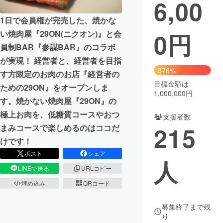
6,00
1日で会員権が完売した、焼かな
0
円
い焼肉屋『29ON(ニクオン)』と会
員制BAR『参謀BAR』のコラボ
が実現！ 経営者と、経営者を目指
376%
す方限定のお肉のお店『経営者の
目標金額は
ための29ON』をオープンしま
1,000,000円
す。焼かない焼肉屋『29ON』の
極上お肉を、低糖質コースやおつ
支援者数
215
まみコースで楽しめるのはココだ
けです！
ポスト
シェア
人
LINEで送る
URLコピー
埋め込み
QRコード
募集終了まで残
り