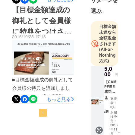
リターンを
最終的に215名の方のご支援
ノベーショ
予定の『経営者のための
【目標金額達成の
により3,766,000円の資金を
ンの立ち上
選ぶ
29ON』（https://camp-
げに参画
集めることができました。
御礼として会員様
fire.jp/projects/view/10545）
し、10年間
経営者の方や経営者の方を
目標金額
で4つの事業
に特典をつけさせ
で提供されるお肉をオープ
未達なら
目指す方に何かできること
立ち上げに
2016/10/25 17:13
全額返金
ン前に味わうことのできる
ていただきまし
関わる。
はないか、そう思い、ス
されます
試食会です。メニューの一
2015年11
(All-or-
タートさせた今回のプロ
た！多くのご支援
Nothing
月、株式会
部を立食形式で皆様にご提
ジェクト。当初は本当に支
方式)
本当にありがとう
社経営参謀
供致します。（お酒ももち
援を集められるのかどうか
5,0
を設立し、
ろんご用意！）『経営者の
ございます！】
00
代表取締役
円
不安に思う部分もありまし
■目標金額達成の御礼として
ための29ON』初の試食会、
に就任。
【CAM
た。 しかし、終わってみる
PFIRE
会員様の特典を追加しまし
経営者コ
20名限定の募集です。 ■日
成功の
と当初の目標はもちろんの
ミュニティ
た！ &amp;残り期間わず
裏側を
時2016年10月29日（土）
もっと見る
支援
こと、ストレッチゴールま
大公
「参謀」を
者：
かですがストレッチゴール
13:00-15:00 ■会場参謀
開！ク
0人
立ち上げ、
で達成することができまし
ラウド
お届
300万円を目指します！
1
BAR（新宿三丁目付近）※会
中小企業の
ファン
け予
た。正直驚きと同時に感激
デング
定：
（ストレッチゴール目標達
経営者の力
場の住所は非公開のため、
のノウ
2016
しております。 これもひと
になるべく
年11
成に向けご協力よろしくお
ハウ共
参加表明いただいた方にの
こ
月
精力的に活
有セミ