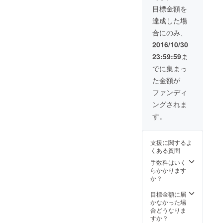
以外で
ること
公開の
して、とても有意義な場を
す。
員様は
た方は
目標金額を
会員に
ができ
ため会
（開始
2000円
セミ
なった
ます。
つくることができそうで
員にな
達成した場
時刻を
で21:00
ナー終
通常会
（1グ
られた
過ぎて
以降の
了後そ
合にのみ、
す！ このお店で、多くの人
員様は
ループ
お客様
からの
BARタ
のまま
年会費
12名様
にメー
2016/10/30
入店も
イムま
にビジネスの出会いを提供
店舗で
20000
までご
ルで個
可能で
で飲み
お食事
23:59:59
ま
円がか
予約い
別に送
できるよう、経営のノウハ
すが終
放題を
やお酒
かりま
ただけ
付致し
でに集まっ
了の時
延長す
を楽し
す） ・
ます）
ウが活発に共有できるよ
ます。
刻は変
ること
んでい
た金額が
この会
・お店
・お店
更でき
も可能
ただく
う、会員様はまだまだ募集
員権を
はWeb
は
ファンディ
ませ
です ■
ことも
ご購入
からの
19:00~
ん。）
お店
しております。 既に会員の
可能で
ングされま
頂いた
完全予
21:00の
■CAMP
オープ
す。
方を含
約制・
完全1部
す。
方の周りでもご興味のある
FIREで
ンは11
■『経営
むグ
完全会
制の営
会員に
月〜12
者のた
ループ
員制に
方がいらっしゃいましたら
業とな
なられ
月を予
めの
のみご
なりま
りま
た会員
定して
支援に関するよ
29ON』
ぜひお声掛けください！！
来店す
す。
す。
様は、
おりま
くある質問
会員以
ること
（お店
（開始
以下の
す
『経営者の29ON』の内容を
外の方
ができ
の住所
手数料はいく
時刻を
コース
向けの
ます。
や予約
らかかります
過ぎて
Facebook(https://www.faceb
をご注
リター
（1グ
フォー
か？
からの
文いた
ンで
ループ
ムは非
ook.com/ksanbou.jp)でも更
入店も
だけま
す。
12名様
公開の
目標金額に届
可能で
す。 ・
新しているのでぜひシェア
までご
ため会
かなかった場
すが終
低温調
予約い
員にな
合どうなりま
了の時
理のお
していただけますと幸いで
ただけ
られた
すか？
刻は変
肉を