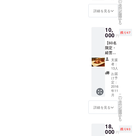
えにご支援してくださった
の
願いいたします！） -----------
リ
み住所をご案内いたします
ナー】
タ
動する。
ー
皆様のおかげです。ご支援
■クラウ
ン
詳細を見る
----------------------------------------
を
■募集人数20名（20名を超
ドファ
選
頂いた皆様本当にありがと
択
ンディ
----------------------------------------
す
えた場合、先着順で締め切
る
ングで
うございました。（今回の
--------- 『経営者のための
10,
資金調
らせていただきます） ■参
残り47
チャレンジで得たクラウド
達や新
000
円
29ON』無事目標金額達成し
加条件「経営者」もしくは
しいビ
ファンディングのノウハウ
【60名
ジネス
ました！ 多くのご支援本当
「経営者を目指している
限定・
を展開
は、支援者の皆様に全開示
経営者
するた
にありがとうございます。
方」 ■参加費4,000円（お肉
以外の
めのノ
いたしますので、こちらも
支援
方も来
目標金額達成への感謝の気
ウハウ
食べ放題 + 飲み放題） ■参
者：
店可
楽しみにしてください。）
を、株
13人
持ちも込めて、更にスト
能】
加をご希望の場合 株式会社
式会社
お届
とはいえ、クラウドファン
『経営
経営参
け予
レッチゴール到達を目標
経営参謀のFacebook内イベ
者のた
謀代表
定：
ディングでの成功は『経営
めの
2016
新谷か
に、 『なぜCAMPFIREで大
ントページ
年11
29ON』
ら皆様
者のための29ON』オープン
こ
月
1回1名
成功できたのか』1から10ま
にお伝
の
(https://www.facebook.com/e
リ
来店権
のための1歩にすぎません！
えする
タ
ー
でクラウドファンデングの
■『経営
vents/354877221526756) の
セミ
ン
詳細を見る
を
早速本日から、店舗の改装
者のた
ナー参
選
裏側を大公開し、ノウハウ
択
参加予定ボタンをクリック
めの
加券で
す
やメニューの作り込みな
る
29ON』
す。
を提供するセミナーを開催
してください。 -----------------
18,
にどな
■『経営
ど、オープンに向けた準備
残り93
たでも1
することを決定しました！
000
者のた
----------------------------------------
円
度ご来
めの