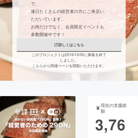
で、
連日たくさんの経営者の方にご来店い
まちづくり・地域活性化
ただいています。
お肉だけでなく、会員限定イベントも
CAMPFIRE for Social Good
CAMPFIRE Creation
CAMPFIREふるさと納税
machi-ya
コミュニティ
詳しくはこちら
このプロジェクトは2016/10/30に募集を終了
しました。
こちらから関連ページを閲覧いただけます。
現在の支援総
額
3,76