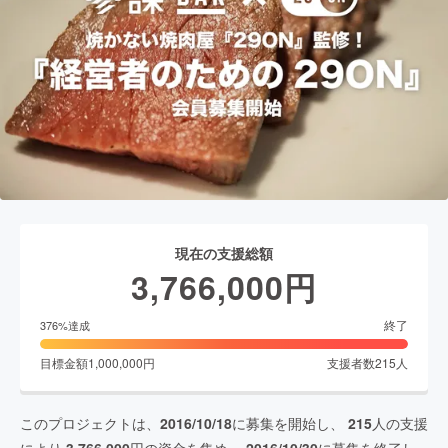
現在の支援総額
3,766,000
円
終了
376
%達成
目標金額
1,000,000
円
支援者数
215
人
このプロジェクトは、
2016/10/18
に募集を開始し、
215
人の支援