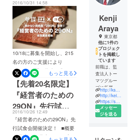
2016/10/31 14:58
ロジェクト終了致
Kenji
しました！皆様本
Araya
当にありがとうご
東京都
ざいました。
他に1件の
プロジェク
10/18に募集を開始し、215
トを掲載し
ています
名の方のご支援により
前職は、監
3,766,000円の資金を集める
もっと見る
査法人トー
ことができました！ プロ
マツグルー
【先着20名限定】
プに所属。
ジェクト無事に目標達成で
http://ksanbou.co.jp/
『経営者のための
中小企業向
http://keieimatome.jp/
終了致しました！ご支援頂
け経営コン
https://sanbou.club/seminars
29ON』先行試食
いた皆様、本当にありがと
メッセー
サルティン
2016/10/26 12:49
うございました。 10/18に募
ジを送る
グ、研修
会開催が決定しま
『経営者のための29ON』先
サービスを
集を開始した『経営者のた
した。
行試食会開催決定！ ■概要
提供する
めの29ON（ニクオン）』。
トーマツイ
11月末〜12月末にオープン
もっと見る