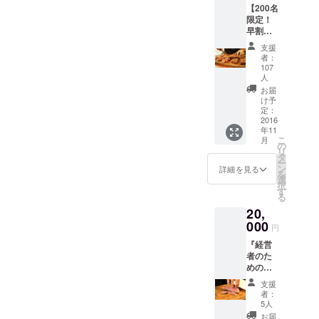
を開始しております。ビジ
今回追加のリターンとし
【200名
店いた
----- この度多くの方のご支
29ON』
ネスの交流もできる他には
限定！
だくこ
会員の
て、『CAMPFIREで大成功
援のおかげで、クラウド
早割価
とがで
方は無
ない一風変わったお店を創
格】
きま
料で受
したノウハウ』をセミナー
支援
ファンディングの目標金額
『経営
す。
けられ
者：
り上げますので、ぜひご期
者のた
（CAM
という形で私から経営者や
るセミ
107
を達成することできまし
めの
PFIRE
人
待ください！ また、お店の
ナーと
経営者を目指す皆様に共有
29ON』
限定で
た！！現在オープンに向け
なりま
お届
オープン日や『クラウド
永年会
の募集
け予
す。 ■
したいと思います。今後ク
て準備を開始しています。
員権 ■
定：
です）
経営者
ファンディングのノウハウ
2016
年会費
・リ
や経営
ラウドファンディングで資
ご支援くださった皆様本当
年11
のかか
ターン1
者を目
セミナー』の日程は確定次
こ
月
らない
の
個につ
金調達や新しいビジネス展
指す方
にありがとうございまし
リ
『経営
タ
き1名ま
第すぐに皆様にメッセージ
対象の
ー
開などを考えてらっしゃる
者のた
ン
でのご
詳細を見る
た。 まだ会員は継続して募
セミ
を
にてご報告させていただき
めの
選
来店が
ナーと
択
方にはぜひ知っておいてほ
集中ですが、会員権の購入
29ON』
す
可能で
なりま
る
ますので、もうしばらくお
永年会
す
す。 ■
しい内容です。 既に『経営
を検討している方や会員様
20,
員権は
（例；4
セミ
待ちいただけますと幸いで
000
CAMPF
名でご
者の29ON』会員の方、これ
ナーは
円
から「お肉は本当に美味し
IRE限
来店さ
す。ご不明な点などござい
新宿三
『経営
から会員になられる方は、
定！
れる場
いのか？」という問い合わ
丁目の
者のた
ましたらキャンプファイ
（CAM
合は4個
店舗で
セミナーに無料でご参加い
めの
せを何件もいただきまし
PFIRE
購入が
開催し
ヤーのメッセージ経由、も
29ON』
以外で
必要）
ます。
支援
ただけます！（なので追加
た。そこで実際にお肉を体
永年会
会員に
・お店
者：
（セミ
しくは参謀Facebookページ
員権 ■
なった
5人
の住所
でセミナー券をご購入いた
ナーに
験いただき、その味を評価
年会費
通常会
や予約
お届
参加さ