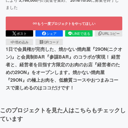
により
3,766,000
円の資金を集め、
2016/10/30
に募集を終了し
ました
もう一度プロジェクトをやってほしい
ポスト
シェア
LINEで送る
URLコピー
埋め込み
QRコード
1日で会員権が完売した、焼かない焼肉屋『29ON(ニクオ
ン)』と会員制BAR『参謀BAR』のコラボが実現！ 経営
者と、経営者を目指す方限定のお肉のお店『経営者のた
めの29ON』をオープンします。焼かない焼肉屋
『29ON』の極上お肉を、低糖質コースやおつまみコー
スで楽しめるのはココだけです！
このプロジェクトを見た人はこちらもチェックし
ています