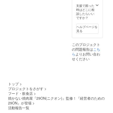
ます）
お客様
更でき
す。 今回追加したセミナー
使った
・お店
にメー
支援で困った
ませ
低糖質
はWeb
ルで個
も含め、多くの経営者・経
時はどこに相
ん。）
の肉
からの
別に送
談したらいい
■CAMP
コース
営者を目指す方にとって更
完全予
付致し
ですか？
FIREで
(6000
約制・
ます。
会員に
円) ・晩
に有意義な場になるよう今
完全会
・お店
なられ
ヘルプページを
酌のお
員制に
は
た会員
後も尽力していきたいと思
見る
供に！
なりま
19:00~
様は、
低温調
す。
21:00の
います。 引き続きご支援の
以下の
理のお
（お店
完全1部
コース
つまみ
このプロジェクト
程よろしくお願いいたしま
の住所
制の営
をご注
肉コー
の問題報告は
こち
や予約
業とな
文いた
ス(3000
す。 株式会社経営参謀 代
フォー
ら
よりお問い合わ
りま
だけま
円) ※お
ムは非
す。
す。 ・
せください
表 新谷
飲み物
公開の
（開始
低温調
代別 ※
ため会
時刻を
理のお
料理は
員にな
過ぎて
肉を
コース2
られた
からの
使った
本の中
お客様
入店も
低糖質
からい
にメー
可能で
の肉
トップ
>
ずれか
ルで個
すが終
コース
の提供
プロジェクトをさがす
>
別に送
了の時
(6000
となり
フード・飲食店
>
付致し
刻は変
円) ・晩
ます。
ます。
焼かない焼肉屋『29ON(ニクオン)』監修！『経営者のための
更でき
酌のお
■21:00
・お店
ませ
29ON』が登場
>
供に！
以降は
は
ん。）
低温調
活動報告一覧
通常通
19:00~
■CAMP
理のお
り『参