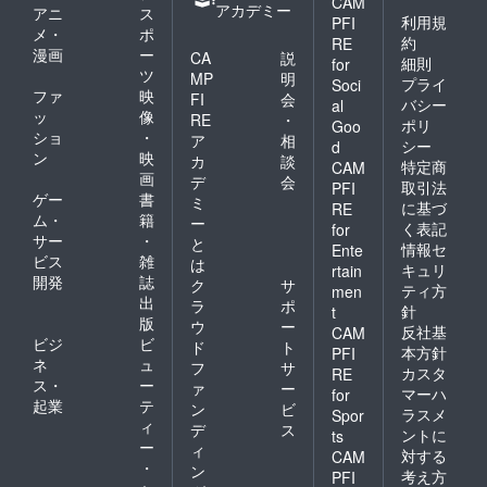
CAM
円) ・晩
で飲み
アカデミー
アニ
ス
酌のお
利用規
PFI
放題を
メ・
ポ
供に！
延長す
約
RE
漫画
ー
低温調
CA
説
ること
細則
for
理のお
ツ
も可能
MP
明
プライ
Soci
つまみ
です ■
ファ
映
FI
会
バシー
al
肉コー
お店
ッ
像
RE
・
ポリ
ス(3000
Goo
オープ
ショ
・
ア
相
円) ※お
ンは11
シー
d
ン
映
飲み物
カ
談
月〜12
特定商
CAM
代別 ※
画
月を予
デ
会
取引法
PFI
料理は
定して
ゲー
書
ミ
に基づ
RE
コース2
おりま
ム・
籍
ー
く表記
for
本の中
す
サー
・
と
からい
情報セ
Ente
ビス
雑
は
ずれか
キュリ
rtain
開発
誌
の提供
ク
サ
ティ方
men
となり
出
ラ
ポ
針
t
ます。
版
ウ
ー
反社基
CAM
■21:00
ビジ
ビ
ド
ト
以降は
本方針
PFI
ネ
ュ
フ
サ
通常通
カスタ
RE
ス・
ー
り『参
ァ
ー
マーハ
for
謀
起業
テ
ン
ビ
ラスメ
Spor
BAR』
ィ
デ
ス
ントに
ts
として
ー
ィ
対する
営業致
CAM
・
ン
しま
考え方
PFI