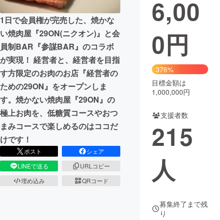
6,00
1日で会員権が完売した、焼かな
0
円
い焼肉屋『29ON(ニクオン)』と会
員制BAR『参謀BAR』のコラボ
が実現！ 経営者と、経営者を目指
376%
す方限定のお肉のお店『経営者の
目標金額は
ための29ON』をオープンしま
1,000,000円
す。焼かない焼肉屋『29ON』の
極上お肉を、低糖質コースやおつ
支援者数
215
まみコースで楽しめるのはココだ
けです！
ポスト
シェア
人
LINEで送る
URLコピー
埋め込み
QRコード
募集終了まで残
り