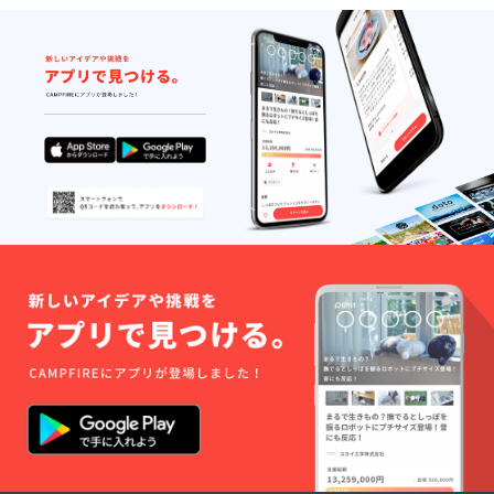
21:00の
FIREで
つまみ
謀
完全1部
会員に
肉コー
BAR』
制の営
なられ
ス(3000
として
業とな
た会員
円) ※お
営業致
りま
様は、
飲み物
しま
す。
以下の
代別 ※
す。会
（開始
コース
料理は
員様は
時刻を
をご注
コース2
2000円
過ぎて
文いた
本の中
で21:00
からの
だけま
からい
以降の
入店も
す。 ・
ずれか
BARタ
可能で
低温調
の提供
イムま
すが終
理のお
となり
で飲み
了の時
肉を
ます。
放題を
刻は変
使った
■21:00
延長す
更でき
低糖質
以降は
ること
ませ
の肉
通常通
も可能
ん。）
コース
り『参
です ■
■先行予
(6000
謀
お店
約権付
円) ・晩
BAR』
オープ
きのリ
酌のお
として
ンは11
ターン
供に！
営業致
月〜12
をご購
低温調
しま
月を予
入頂い
理のお
す。会
定して
た会員
つまみ
員様は
おりま
様に
肉コー
2000円
す
は、一
ス(3000
で21:00
般予約
円) ※お
以降の