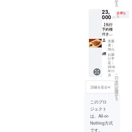
択
めの
むグ
す
ま楽しんでいただくことも
約制・
のコー
ミナー
る
29ON』
ループ
完全会
ス料金
開催日
23,
永年会
できます。 会員以外の方で
のみご
員制に
が全て
在庫な
に予定
員権は
000
来店す
し
なりま
円
含まれ
の合わ
もセミナーに参加できるよ
CAMPF
ること
す。
ていま
ない方
【先行
IRE限
ができ
（お店
す。 ・
う『セミナー参加券』もご
に関し
予約権
定！
ます。
の住所
低温調
ては個
付き】
（CAM
（1グ
用意しました。1回来店権購
や予約
理のお
別で日
『経営
PFIRE
ループ
フォー
支援
肉を
程を設
者のた
以外で
入者の方や、セミナーのみ
12名様
者：
ムは非
使った
けさせ
めの
会員に
までご
30人
公開の
低糖質
ていた
の参加を希望される方はそ
29ON』
なった
予約い
お届
ため会
の肉
だきま
永年会
通常会
ただけ
け予
員にな
コース
ちらをご購入ください！
す。 ■
員権 ■
員様は
定：
ます）
られた
(6000
お店開
年会費
2016
年会費
・お店
予想を上回るご支援、本当
お客様
円)+飲
店前の
年11
のかか
20000
はWeb
にメー
み放題
こ
時間(19
月
らない
円がか
にありがとうございまし
の
からの
ルで個
(4000
リ
時前)に
『経営
かりま
タ
完全予
別に送
円)
ー
開催予
た。 現時点で120名以上の
者のた
す） ・
ン
約制・
詳細を見る
付致し
■21:00
を
定で
めの
この会
選
完全会
ます。
以降は
経営者・経営者を目指す方
択
す。
29ON』
員権を
す
員制に
・お店
通常通
る
『経営
永年会
ご購入
なりま
このプロ
に会員になっていただいて
は
り『参
者の
員権は
頂いた
す。
19:00~
謀
29ON』
ジェクト
CAMPF
方を含
おります。美味しいお肉が
（お店
21:30の
BAR』
会員の
IRE限
むグ
の住所
は、All-or-
完全1部
として
方や1回
食べられるお店として、更
定！
ループ
や予約
制の営
営業致
来店権
Nothing方式
（CAM
のみご
フォー
業とな
しま
にビジネスの出会いの場と
をご購
PFIRE
来店す
ムは非
です。
りま
す。会
入頂い