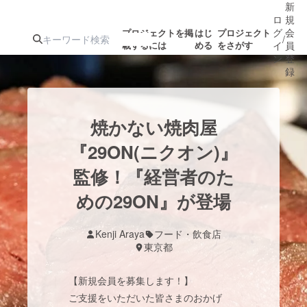
新
ロ
規
グ
会
プロジェクトを掲
はじ
プロジェクト
/
載するには
める
をさがす
イ
員
ン
登
録
人気のプロ
注目のリ
注目の新着プロ
募集終了が近いプ
もうすぐ公開
焼かない焼肉屋
ジェクト
ターン
ジェクト
ロジェクト
されます
『29ON(ニクオン)』
監修！『経営者のた
アート・写真
音楽
めの29ON』が登場
テクノロジー・ガジェット
ゲーム・サ
Kenji Araya
フード・飲食店
東京都
映像・映画
書籍・雑誌
【新規会員を募集します！】
ビジネス・起業
チャレンジ
ご支援をいただいた皆さまのおかげ