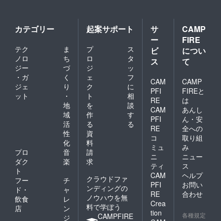
開始前
飲み物
BARタ
にご希
代別(飲
イムま
望のご
み放題
で飲み
予約日
4000円)
放題を
カテゴリー
起案サポート
サ
CAMP
を1日お
※料理は
延長す
ー
FIRE
取り致
コース2
ること
テク
ま
プ
ス
しま
ビ
につい
本の中
も可能
す。
からい
ノロ
ち
ロ
タ
です ■
ス
て
■CAMP
ずれか
お店
ジー
づ
ジ
ッ
FIREで
の提供
オープ
・ガ
く
ェ
フ
会員に
CAM
CAMP
となり
ンは11
ジェ
り
ク
に
なられ
ます。
月〜12
PFI
FIREと
ット
・
ト
相
た会員
■21：
月を予
RE
は
様は、
地
を
談
00以降
定して
CAM
あんし
以下の
は通常
おりま
域
作
す
PFI
ん・安
コース
通り
す
活
る
る
をご注
RE
全への
『参謀
性
資
文いた
BAR』
コ
取り組
化
料
だけま
として
ミュ
み
す。 ・
プロ
音
請
営業致
ニ
ニュー
低温調
しま
ダク
楽
求
ティ
ス
理のお
す。会
ト
CAM
ヘルプ
肉を
員様は
クラウドファ
フー
チ
使った
2000円
PFI
お問い
ンディングの
ド・
ャ
低糖質
で21:00
RE
合わせ
ノウハウを無
飲食
レ
の肉
以降の
Crea
料で学ぼう
コース
BARタ
店
ン
tion
(6000
各種規定
イムま
CAMPFIRE
ジ