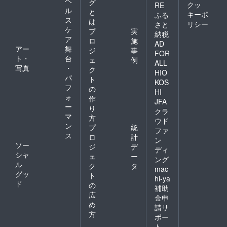
ヘ
す。会
グ
クッ
RE
員様は
ル
と
キーポ
ふる
2000円
ス
は
リシー
さと
で21:00
ケ
プ
実
納税
以降の
ア
ロ
施
BARタ
AD
アー
舞
ジ
事
イムま
FOR
ト・
台
で飲み
ェ
例
ALL
放題を
写真
・
ク
HIO
延長す
パ
ト
KOS
ること
フ
の
も可能
HI
ォ
作
です ■
JFA
ー
お店
り
クラ
オープ
マ
方
ウド
ンは11
ン
プ
統
ファ
月〜12
ス
ロ
計
月を予
ン
ソー
ジ
デ
定して
ディ
シャ
おりま
ェ
ー
ング
す
ル
ク
タ
mac
グッ
ト
hi-ya
ド
の
補助
広
金申
め
請サ
方
ポー
ト