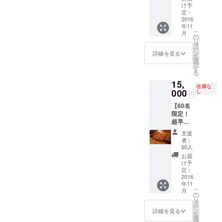
（https://www.facebook.com/
のかか
だく必要はございませ
員様は
け予
は個別
いただく試食会を開催しよ
れる方
らない
定：
ksanbou.jp/?fref=ts）の方に
年会費
でメー
にはお
ん。） セミナーはお店オー
『経営
2016
うと思います！もちろん既
がかか
ル対応
店の場
年11
お問い合わせお願い致しま
者のた
りま
致しま
所を個
プン後(11月末〜12月末予
こ
月
に会員権をご購入頂いた方
めの
の
す） ・
す。 ・
別でご
リ
す。 最高の肉体験とビジネ
29ON』
タ
この会
お店は
定）に店舗で開催。そのた
案内申
ー
の参加もOKです。 皆様のご
永年会
ン
員権を
詳細を見る
19:00~
スの出会い、どちらも楽し
し上げ
を
員権は
め、具体的なセミナーの日
選
ご購入
21:00の
参加心よりお待ち申し上げ
ます）
択
CAMPF
す
めるお店がつくれるよう今
頂いた
完全1部
■日程は
る
程は決まり次第改めてご連
IRE限
ております。 --------------------
方を含
制の営
『経営
15,
後も尽力していきます。 温
定！
むグ
業とな
者のた
在庫な
絡させていただきます。
----------------------------------------
（CAM
000
し
ループ
りま
円
めの
かいご支援の程どうぞよろ
PFIRE
のみご
す。
（決定したセミナー開催日
29ON』
---------------- ↓参加は
【60名
以外で
来店す
（開始
しくお願いいたします。 株
OPEN
限定！
会員に
程の中で調整がつかない方
ること
時刻を
Facebookのイベントページ
後(11月
超早割
なった
式会社経営参謀 代表 新
ができ
過ぎて
末〜12
価格】
には個別で日程を設定致し
通常会
より↓
ます。
からの
支援
月末）
『経営
谷健司
員様は
（1グ
者：
入店も
複数回
ます。） また、お店開店前
者のた
https://www.facebook.com/e
年会費
60人
ループ
可能で
設定予
めの
20000
12名様
お届
すが終
の時間(19時前)に開催するた
定で
vents/354877221526756
29ON』
円がか
け予
までご
了の時
す。日
永年会
かりま
定：
め、既に会員権を購入頂い
予約い
刻は変
時が確
員権 ■
2016
す） ・
ただけ
更でき
定次第
年11
年会費
た方や1回来店権を購入頂い
この会
ます）
ませ
ご連絡
こ
月
のかか
員権を
の
・お店
ん。）
いたし
リ
た方は、セミナー終了後に
らない
ご購入
タ
はWeb
■1回来
ます ※
ー
『経営
頂いた
ン
詳細を見る
からの
店権に
お酒やお肉を店舗でそのま
どうし
を
者のた
方を含
選
完全予
は以下
てもセ