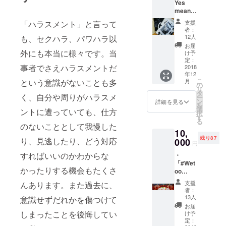
Yes
ファンディング
means
終了後に個別に
Yes"T
相談させていた
「ハラスメント」と言って
支援
シャツ
だきます。 *飲
者：
・調査
12人
も、セクハラ、パワハラ以
食代、交通費な
報告書
どは別途ご負担
お届
（冊
外にも本当に様々です。当
け予
ください。
子） ・
定：
事者でさえハラスメントだ
＃
2018
年12
WeToo
こ
という意識がないことも多
月
ステッ
の
リ
カー5
タ
く、自分や周りがハラスメ
ー
枚・
ン
詳細を見る
を
バッジ1
選
ントに遭っていても、仕方
択
個
す
る
"Only
のないこととして我慢した
10,
Yes
残り87
り、見逃したり、どう対応
means
000
円
Yes"T
すればいいのかわからな
・
シャツ
「#Wet
を追加
かったりする機会もたくさ
oo
しまし
Japan
た！
支援
んあります。また過去に、
チャリ
*"Only
者：
ティ
Yes
13人
意識せずだれかを傷つけて
パー
means
お届
ティ参
Yes"（
しまったことを後悔してい
け予
加権」
性交渉
定：