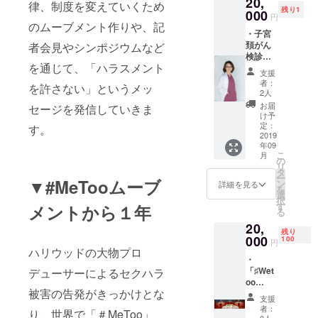
20,
枚・
ジェク
もので
律、制度を変えていくため
残り1
バッジ1
000
ト。こ
す（詳
円
個 複業
のムーブメント作りや、記
のパー
細は活
・子宮
研究家
ティを
動報告
頚がん
者会見やシンポジウムなど
西村創
通じ
をご覧
検診と
一朗さ
て、ひ
くださ
を通じて、「ハラスメント
超音波
んが、
とりひ
い）
支援
検査
#WeToo
とりが
者：
を許さない」というメッ
（丸の
の活動
できる
2人
内森レ
にご協
ことを
お届
セージを発信していきま
ディー
賛くだ
考え、
け予
スクリ
さり、
定：
よい社
す。
ニッ
2019
ランチ
会をつ
年09
ク）チ
権をご
くって
こ
月
ケット
提供く
の
いく
リ
宋美玄
ださい
タ
きっか
ー
▼#MeTooムーブ
先生へ
まし
ン
けに、
詳細を見る
を
ご相談
た！ 西
選
という
択
ができ
村創一
す
メントから１年
こと
る
ます ・
朗さ
で、タ
20,
調査報
ん： 複
レン
残り
告書 ・
000
業研究
100
ト・
円
WeToo
ハリウッドの大物プロ
家／人
エッセ
・
バッ
事コン
イスト
「♯Wet
デューサーによるセクハラ
ジ・
サルタ
小島慶
oo
シール5
ント。
子さ
被害の告発がきっかけとな
Japan
枚 宋美
1988年
ん、
支援
チャリ
玄先生
神奈川
ジャー
者：
り、世界で「＃MeToo」
ティ
が、