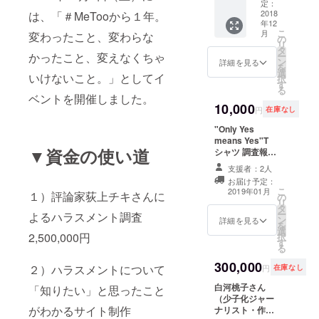
人ファ
学」 ・
定：
担くだ
ます。
の心癒
ザーリ
調査報
2018
は、「＃MeTooから１年。
さい。
素敵な
される
ング
年12
告書 ・
方々が
こ
お花で
月
変わったこと、変わらな
ジャパ
＃
の
集い、
リ
迎えら
ンにて
WeToo
タ
皆さん
かったこと、変えなくちゃ
ー
れま
最年少
ステッ
ン
詳細を見る
が楽し
を
す。
理事を
カー5
選
いけないこと。」としてイ
んでい
択
https://
務め
枚・
す
ただけ
る
www.m
る。
バッジ1
ベントを開催しました。
るよう
oricli.jp/
個 少子
10,000
円
在庫なし
な内容
化
を考え
ジャー
"Only Yes
ていま
ナリス
means Yes"T
すの
▼資金の使い道
トであ
シャツ 調査報告
で、是
り作家
書（冊子） ＃
支援者：2人
非ご参
の白河
WeTooステッ
加くだ
お届け予定：
桃子さ
カー5枚・バッジ
こ
2019年01月
さい。
１）評論家荻上チキさんに
んがサ
の
1個 *"Only Yes
リ
日程 3
イン本
タ
means
ー
月10日
よるハラスメント調査
をご提
ン
Yes"（性交渉に
詳細を見る
を
（日）
供くだ
選
ついて、”No”と
2,500,000円
択
13時
さいま
す
言わないことは
る
―15時
した！
「合意」ではな
場所
300,000
白河さ
く、”Yes”とい
２）ハラスメントについて
円
在庫なし
アーク
んは
う明確な意思表
ヒルズ
白河桃子さん
#WeToo
「知りたい」と思ったこと
示のみ「合意」
クラブ
（少子化ジャー
Japan
であるというこ
東京都
がわかるサイト制作
ナリスト・作
サポー
と） *このTシャ
港区赤