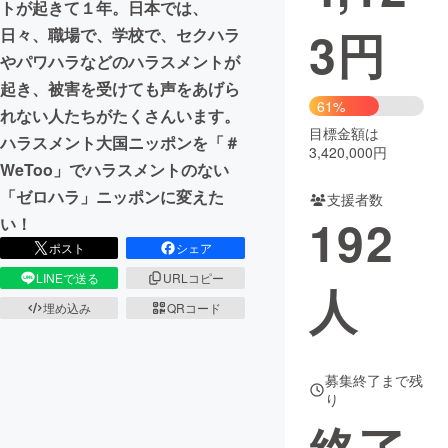
トが起きて１年。日本では、
3
円
日々、職場で、学校で、セクハラ
まちづくり・地域活性化
やパワハラなどのハラスメントが
起き、被害を受けても声をあげら
CAMPFIRE for Social Good
CAMPFIRE Creation
61%
れない人たちがたくさんいます。
CAMPFIREふるさと納税
machi-ya
コミュニティ
目標金額は
ハラスメント大国ニッポンを「＃
3,420,000円
WeToo」でハラスメントのない
「ゼロハラ」ニッポンに変えた
支援者数
192
い！
ポスト
シェア
LINEで送る
URLコピー
人
埋め込み
QRコード
募集終了まで残
り