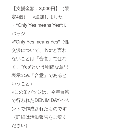
議」有
識者議
【支援金額：3,000円】（限
員、内
閣官房
定4個） ※追加しました！
「一億
総活躍
・"Only Yes means Yes"缶
国民会
バッジ
議」民
間議
※"Only Yes means Yes"（性
員、内
閣府男
交渉について、”No”と言わ
女局
「男女
ないことは「合意」ではな
共同参
画会議
く、”Yes”という明確な意思
重点方
表示のみ「合意」であると
針専門
調査
いうこと）
会」委
員など
※この缶バッジは、今年台湾
を務め
る。
で行われたDENIM DAYイベ
「逃げ
恥にみ
ントで作成されたものです
る結婚
（詳細は活動報告をご覧く
の経済
学」：
ださい）
大ヒッ