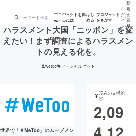
新
ロ
規
グ
会
プロジェクトを掲
はじ
プロジェクト
/
載するには
める
をさがす
イ
員
ン
登
ハラスメント大国「ニッポン」を変
録
えたい！まず調査によるハラスメン
トの見える化を。
人気のプロ
注目のリ
注目の新着プロ
募集終了が近いプ
もうすぐ公開
ジェクト
ターン
ジェクト
ロジェクト
されます
wetoo
ソーシャルグッド
アート・写真
音楽
現在の支援総
テクノロジー・ガジェット
ゲーム・サ
額
2,09
映像・映画
書籍・雑誌
4,12
世界で「＃MeToo」のムーブメン
ビジネス・起業
チャレンジ