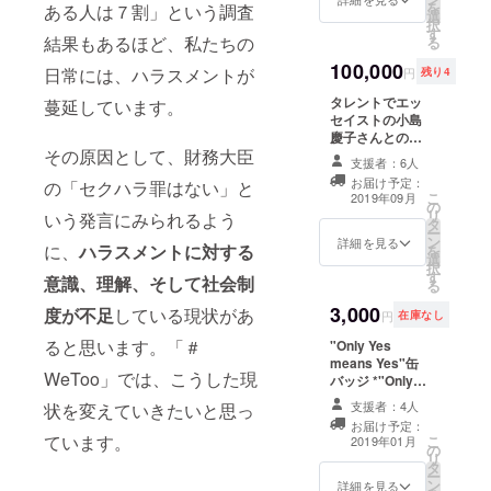
動など
な内容
を
ある人は７割」という調査
人権」
る社会
選
育てと
パラレ
を考え
択
で、ふ
を」と
す
産婦人
ルキャ
ていま
結果もあるほど、私たちの
る
たりと
いうこ
科医を
リアの
すの
お酒を
100,000
とを目
両立、
実践者
日常には、ハラスメントが
で、是
円
残り4
楽しみ
的に立
メディ
として
非ご参
ながら
タレントでエッ
ち上
蔓延しています。
ア等へ
活動を
加くだ
お話で
セイストの小島
がった
の積極
続けた
さい。
きる権
慶子さんとのラ
♯Wetoo
的露出
後、
日程 3
利 ・調
その原因として、財務大臣
ンチ会参加権 調
Japan
で“カリ
2017年
月10日
支援者：6人
査報告
査報告書（冊
プロ
スマ産
1月に独
（日）
お届け予定：
の「セクハラ罪はない」と
書（冊
子） ＃WeTooス
ジェク
婦人科
立。独
13時
こ
2019年09月
子） ・
の
テッカー5枚・
ト。こ
医”とし
立後は
―15時
リ
いう発言にみられるよう
＃
タ
バッジ1個 *ご友
のパー
て様々
複業研
場所
ー
WeToo
ン
人やご家族、同
ティを
詳細を見る
な女性
究家と
に、
ハラスメントに対する
アーク
を
ステッ
選
僚など、数名で
通じ
の悩
して、
ヒルズ
択
カー5
す
１つのリターン
て、ひ
み、
意識、理解、そして社会制
働き方
クラブ
る
枚・
をご希望いただ
とりひ
セック
改革の
（東京
3,000
バッジ1
度が不足
している現状があ
くこともできま
とりが
スや女
専門家
円
在庫なし
都港区
個 ＊日
す（例：2万円
できる
性の
として
赤坂1-
ると思います。「＃
"Only Yes
時、場
×5人で10万円の
ことを
性、妊
個人・
12-32
means Yes"缶
所など
場合、代表の方
考え、
娠など
企業向
アーク
WeToo」では、こうした現
バッジ *"Only
は、ク
が申込み、ラン
よい社
に付い
けにコ
森ビ
Yes means
ラウド
チは5名でのご参
会をつ
て女性
ンサル
支援者：4人
ル
状を変えていきたいと思っ
Yes"（性交渉に
ファン
加が可能）。 *
くって
の立場
ティン
イース
お届け予定：
ついて、”No”と
ディン
日時、場所など
いく
からの
ています。
グを行
こ
2019年01月
トウィ
の
言わないことは
グ終了
は、クラウド
きっか
積極的
う。講
リ
ング
タ
「合意」ではな
後に個
ファンディング
けに、
な啓蒙
演・セ
ー
37F）
ン
く、”Yes”とい
別に相
詳細を見る
終了後に個別に
という
活動を