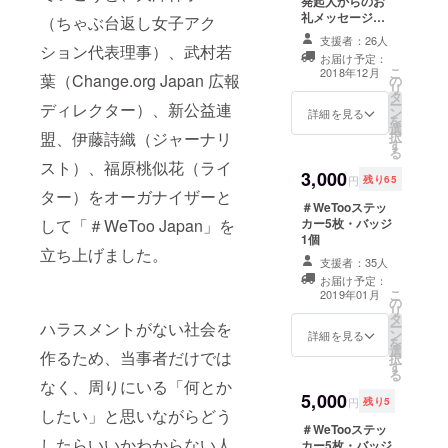
発起人からのお
礼メッセージ
（ちゃぶ台返し女子アク
#WeTooJapan
支援者：26人
ション代表理事）、武村若
発起人からの寄
お届け予定：
せ書きのメッ
こ
2018年12月
葉（Change.org Japan 広報
の
セージカードを
リ
タ
メールでお届け
ー
ディレクター）、新公益連
ン
します！
詳細を見る
を
選
盟、伊藤詩織（ジャーナリ
択
す
る
スト）、福原桃似花（ライ
3,000
円
残り65
ター）をオーガナイザーと
＃WeTooステッ
して「＃WeToo Japan」を
カー5枚・バッジ
1個
立ち上げました。
支援者：35人
お届け予定：
こ
2019年01月
の
リ
タ
ハラスメントがない社会を
ー
ン
詳細を見る
を
選
作るため、当事者だけでは
択
す
る
なく、周りにいる「何とか
5,000
円
残り5
したい」と思いながらどう
＃WeTooステッ
したらいいかわからない人
カー5枚・バッジ