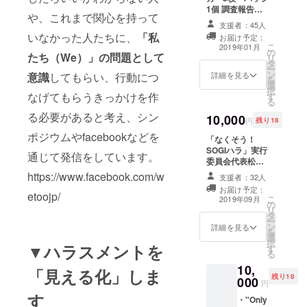
1個 調査報告書
や、これまで関心を持って
（冊子）
支援者：45人
いなかった人たちに、
「私
お届け予定：
こ
2019年01月
の
たち（We）」の問題として
リ
タ
ー
ン
意識
してもらい、行動につ
詳細を見る
を
選
択
なげてもらうきっかけを作
す
る
る必要があると考え、シン
10,000
円
残り18
ポジウムやfacebookなどを
「なくそう！
SOGIハラ」実行
通じて発信をしています。
委員会代表松中
権さんによる
https://www.facebook.com/w
支援者：32人
「LGBTについ
お届け予定：
て学ぶ新宿２丁
etoojp/
こ
2019年09月
の
目巡り！」参加
リ
タ
権 調査報告書
ー
ン
（冊子） ＃
詳細を見る
を
選
WeTooステッ
択
▼ハラスメントを
す
カー5枚・バッジ
る
1個 *10人ずつの
10,
「見える化」しま
ツアーで敢行予
残り18
000
定です。 *日
円
時、場所など
す
・"Only
は、クラウド