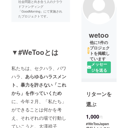
社会問題と向き合う人のクラウ
ドファンディング
「GoodMorning」にて実施され
たプロジェクトです。
wetoo
他に1件の
プロジェク
▼#WeTooとは
トを掲載し
ています
メッセー
私たちは、セクハラ、パワ
ジを送る
ハラ、
あらゆるハラスメン
ト、暴力を許さない「これ
から」を作っていくため
リターンを
に、今年２月、「私たち」
選ぶ
ができることは何かを考
1,000
え、それぞれの場で行動し
円
#WeTooJapan
ていこうと、大澤祥子