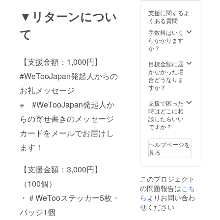
『「婚
活」時
▼リターンについ
支援に関するよ
代』を
くある質問
上梓、
て
手数料はいく
婚活
らかかります
ブーム
か？
の火付
け役
【支援金額：1,000円】
目標金額に届
に。少
かなかった場
子化、
#WeTooJapan発起人からの
合どうなりま
働き方
すか？
改革、
お礼メッセージ
女性活
※ #WeTooJapan発起人か
支援で困った
躍、
時はどこに相
ワーク
らの寄せ書きのメッセージ
談したらいい
ライフ
ですか？
バラン
カードをメールでお届けし
ス、ダ
イバー
ヘルプページを
ます！
シティ
見る
などを
テーマ
【支援金額：3,000円】
とす
このプロジェクト
（100個）
る。 内
の問題報告は
こち
閣官房
・＃WeTooステッカー5枚・
ら
よりお問い合わ
「働き
方改革
せください
バッジ1個
実現会