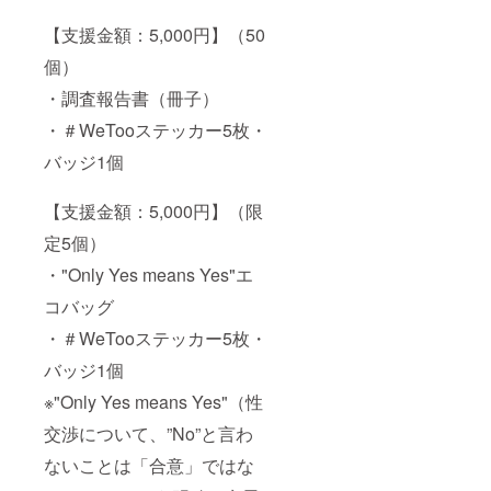
トドラ
マ「逃
【支援金額：5,000円】（50
げるは
恥だが
個）
役に立
つ（通
・調査報告書（冊子）
称：逃
げ
・＃WeTooステッカー5枚・
恥）」
バッジ1個
の舞台
をベー
スに、
【支援金額：5,000円】（限
現代の
結婚を
定5個）
豊富な
データ
・"Only Yes means Yes"エ
と経済
の視点
コバッグ
で紐解
・＃WeTooステッカー5枚・
く一
冊。
バッジ1個
※"Only Yes means Yes"（性
交渉について、”No”と言わ
ないことは「合意」ではな