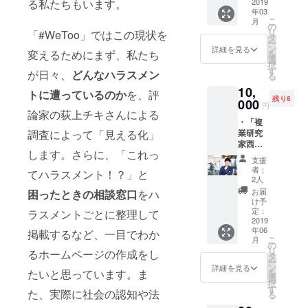
る私たちもいます。
・調査
2019
につい
年03
報告書
て、”N
こ
月
（冊
o”と言
の
リ
「#WeToo」ではこの現状を
子）
わない
タ
ー
「ハラ
ことは
ン
詳細を見る
変えるためにまず、私たち
を
スメン
「合
選
択
トを無
意」で
す
が日々、
どんなハラスメン
る
くし、
はな
10,
みんな
く、”Ye
トに遭っているのか
を、評
残り8
がのび
000
s”とい
円
のびと
論家の荻上チキさんによる
う明確
・「複
才能を
な意思
調査によって「見える化」
業研究
発揮で
表示の
家西村
き、
み「合
します。さらに、「これっ
創一朗
困った
意」で
支援
さんと
人を支
あると
者：
てハラスメント！？」と
ランチ
え、助
いうこ
2人
および
け合え
と） *こ
お届
困ったときの相談窓口
をハ
新しい
る社会
のTシャ
け予
働き方
を」と
定：
ラスメントごとに整理して
ツは、
を語る
2019
いうこ
今年台
年06
権利」
掲載するなど、一目でわか
とを目
湾で行
こ
月
・調査
的に立
の
われた
リ
るホームページの作成をし
報告書
ち上
タ
DENIM
ー
・＃
がった
ン
DAYイ
詳細を見る
たいと思っています。ま
を
WeToo
♯Wetoo
選
ベント
択
ステッ
Japan
す
で作成
た、実際に社会の認知や法
る
カー5
プロ
された