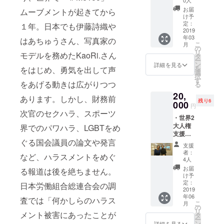
県生ま
0人
ナリス
パー
#WeToo
れ。大
ト・作
お届
ムーブメントが起きてから
ティ参
の活動
学卒業
け予
家白河
加権」
に協賛
定：
後、
１年。日本でも伊藤詩織や
桃子さ
・調査
2019
くださ
2011年
ん、な
年03
報告書
はあちゅうさん、写真家の
り、ご
に新卒
くそ
こ
月
（冊
自身の
の
でリク
う！
リ
モデルを務めたKaoRi.さん
子） ・
クリ
タ
ルート
SOGIハ
ー
＃
ニック
ン
キャリ
詳細を見る
ラ実行
を
をはじめ、勇気を出して声
WeToo
の検査
選
アに入
委員会
択
ステッ
チケッ
す
社後、
代表松
をあげる動きは広がりつつ
る
カー5
トをご
法人営
中権さ
20,
枚・
提供く
業・新
あります。しかし、財務前
んなど
残り6
バッジ1
000
ださい
規事業
が、
円
個 「ハ
まし
次官のセクハラ、スポーツ
開発・
チャリ
・世界2
ラスメ
た！直
人事採
ティ
大人権
界でのパワハラ、LGBTをめ
ントを
接先生
用を歴
パー
支援団
無く
にご相
任。本
ティを
ぐる国会議員の論文や発言
体
し、み
談がで
業の傍
開催し
支援
Human
んなが
きま
ら2015
者：
ます。
など、ハラスメントをめぐ
Rights
のびの
す。 宋
4人
年に株
素敵な
Watch
びと才
美玄先
式会社
お届
方々が
る報道は後を絶ちません。
日本代
能を発
生：産
け予
HARES
集い、
表土井
揮で
定：
婦人科
日本労働組合総連合会の調
を創業
皆さん
香苗、
2019
き、
女医
し、仕
が楽し
年06
趙正美
困った
査では「何かしらのハラス
医学博
事、子
んでい
こ
月
による
人を支
の
士・性
育て、
ただけ
リ
メント被害にあったことが
「ス
え、助
タ
科学
社外活
るよう
ー
ナック
け合え
ン
者。子
詳細を見る