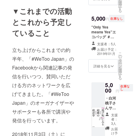
ミナー
を
発起
選
う明確な意思表
談させ
相談させていた
こと
行って
実績多
択
人 小
す
示のみ「合意」
ていた
▼これまでの活動
だきます。 *飲
で、タ
いらっ
数。
る
島慶
であるというこ
だきま
食代、交通費な
レン
しゃい
2017年
子、白
5,000
と） *この缶
す。 ＊
どは別途ご負担
ト・
ます。
円
在庫なし
とこれから予定し
9月〜
河桃
バッジは、今年
日程
ください。
エッセ
丸の内
2018年
子、松
"Only Yes
台湾で行われた
は、参
イスト
森レ
3月「我
中権
ていること
means Yes"エ
DENIM DAYイベ
加者の
小島慶
ディー
が国産
コバッグ ＃
ントで作成され
予定に
子さ
スクリ
業にお
WeTooステッ
たものです（詳
あわせ
ん、
ニッ
支援者：5人
ける人
カー5枚・バッジ
細は活動報告を
て調
ジャー
ク：ク
材力強
立ち上げからこれまでの約
お届け予定：
1個 *"Only Yes
ご覧ください）
整。平
ナリス
リニッ
こ
2019年01月
化に向
の
means
日の
ト・作
半年、「#WeToo Japan」の
クのデ
リ
けた研
タ
Yes"（性交渉に
17:30ま
家白河
ザイン
ー
究会」
ン
ついて、”No”と
詳細を見る
での時
Facebookから関連記事の発
桃子さ
コンセ
を
(経済産
選
言わないことは
間帯の
ん、な
プトは
択
業省)委
す
信を行いつつ、賛同いただ
「合意」ではな
予定で
くそ
森。
る
員を務
く、”Yes”とい
す。 ＊
う！
NICOL
めた。
5,0
ける方のネットワークを広
う明確な意思表
場所は
SOGIハ
在庫な
AI
プライ
00
し
示のみ「合意」
新宿の
円
ラ実行
BERGM
ベート
げてきました。「#WeToo
であるというこ
お店を
委員会
ANN
では10
・白河
と） *このエコ
貸し切
代表松
FLOWE
Japan」のオーガナイザーや
歳長
桃子さ
バッグは、今年
り予
中権さ
RS &
男、6歳
んサイ
台湾で行われた
定。 ＊
サポーターも各所で講演や
んなど
DESIG
次男、2
ン入り
DENIM DAYイベ
飲食
支援
がチャ
N によ
歳長女
「逃げ
ントで作成され
者：
発信を行っています。
代、交
リティ
るモス
の3児の
恥にみ
3人
たものです（詳
通費な
パー
ウォー
父、
る結婚
細は活動報告を
お届
どは別
ティを
ルと週
NPO法
の経済
2018年11月3日（土）に
け予
ご覧ください）
途ご負
開催し
替わり