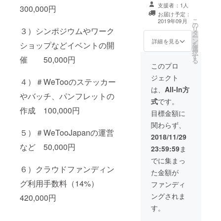
家）の講演会開
ターと
ツは、今年台湾
支援者：1人
坂1-12-
300,000円
催権（チャリ
してこ
で行われた
お届け予定：
32
ティ特別価格）
の活動
DENIM DAYイベ
こ
2019年09月
アーク
の
調査報告書（冊
を応援
ントで作成され
リ
３）シンポジウムやワーク
森ビ
タ
子） ＃WeTooス
くだ
たものです（詳
ー
ル
ン
テッカー5枚・
さって
詳細を見る
細は活動報告を
ショップなどイベントの開
を
イース
選
バッジ1個 *参加
いま
ご覧ください）
択
トウィ
す
人数、日時、場
す。 白
催 50,000円
る
ング37F
所などは、クラ
河桃子
このプロ
発起
ウドファンディ
さん：
ジェクト
人 小
４）＃WeTooのステッカー
ング終了後に個
東京生
島慶
別に相談させて
まれ。
は、
All-In方
子、白
やバッチ、パンフレットの
いただきます。
慶応義
式
です。
河桃
*開催にかかる経
塾大学
作成 100,000円
子、松
費は別途ご負担
文学卒
目標金額に
中権
ください。 *内
業後、
関わらず、
容として、「働
住友商
５）＃WeTooJapanの運営
き方改革実現会
事など
2018/11/29
議委員による働
を経て
など 50,000円
23:59:59
ま
き方改革講演
ジャー
生産性向上とモ
ナリス
でに集まっ
チベーション
ト、作
６）クラウドファンディン
た金額が
アップ」（仮）
家に。
グ利用手数料（14%）
を想定していま
2008年
ファンディ
す。
中央大
ングされま
420,000円
学教授
山田昌
す。
弘氏と