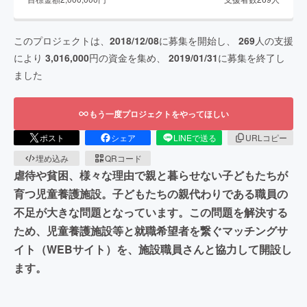
このプロジェクトは、
2018/12/08
に募集を開始し、
269
人の支援
により
3,016,000
円の資金を集め、
2019/01/31
に募集を終了し
ました
もう一度プロジェクトをやってほしい
ポスト
シェア
LINEで送る
URLコピー
埋め込み
QRコード
虐待や貧困、様々な理由で親と暮らせない子どもたちが
育つ児童養護施設。子どもたちの親代わりである職員の
不足が大きな問題となっています。この問題を解決する
ため、児童養護施設等と就職希望者を繋ぐマッチングサ
イト（WEBサイト）を、施設職員さんと協力して開設し
ます。