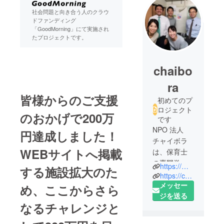
社会問題と向き合う人のクラウ
ドファンディング
「GoodMorning」にて実施され
たプロジェクトです。
chaibo
ra
皆様からのご支援
初めてのプ
ロジェクト
のおかげで
200
万
です
NPO 法人
円達成しました！
チャイボラ
WEB
サイトへ掲載
は、保育士
の専門学生
https://m.facebook.com/chaibora.4children/
する施設拡大のた
が中心に立
https://chaibora.org
ち上がった
メッセー
め、ここからさら
団体です。
ジを送る
なるチャレンジと
施設に関心
のある人を