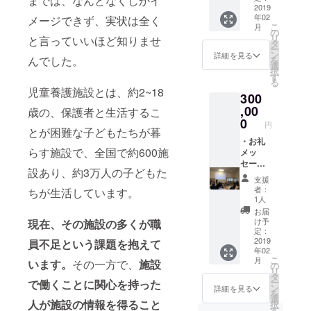
までは、なんとなくしかイ
希望者
メッ
2019
年02
は作成
セージ
メージできず、実状は全く
こ
月
した
カード
の
リ
と言っていいほど知りませ
ホーム
(直筆)を
タ
ー
ページ
お送り
ン
詳細を見る
んでした。
を
に名前
しま
選
択
掲載さ
す。 ・
す
る
せてい
ビデオ
児童養護施設とは、約2~18
300
ただき
通話で
ます。
のお礼
,00
歳の、保護者と生活するこ
（個人
or直接
0
円
の方、
会いに
とが困難な子どもたちが暮
法人の
行きま
・お礼
らす施設で、全国で約600施
方）
す(原則
メッ
都内に
セージ
設あり、約3万人の子どもた
限らせ
動画を
支援
ていた
お送り
者：
ちが生活しています。
だきま
しま
1人
す。交
す。 ・
お届
通費は
写真付
け予
現在、その施設の多くが職
こちら
きお礼
定：
が負担
メッ
2019
員不足という課題を抱えて
年02
しま
セージ
こ
月
います。
その一方で、
施設
す。) ・
カード
の
リ
希望者
(直筆)を
タ
ー
で働くことに関心を持った
は作成
お送り
ン
詳細を見る
を
した
しま
選
人が施設の情報を得ること
択
ホーム
す。 ・
す