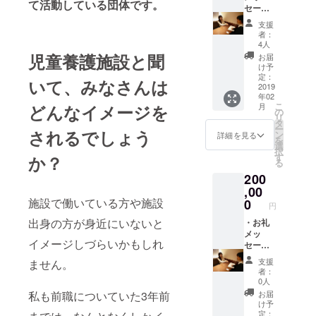
て活動している団
体です。
ページ
セージ
に名前
動画を
支援
掲載さ
お送り
者：
せてい
しま
4人
ただき
す。 ・
児童養護施設と聞
お届
ます。
写真付
け予
（個人
きお礼
定：
いて、みなさんは
の方）
メッ
2019
年02
セージ
こ
月
どんなイメージを
カード
の
リ
(直筆)or
タ
ー
ビデオ
されるでしょう
ン
詳細を見る
を
通話で
選
択
のお礼
す
か？
る
or直接
200
会いに
行きま
,00
す(原則
施設で働いている方や施設
0
円
都内に
出身の方が身近にいないと
限らせ
・お礼
ていた
メッ
イメージしづらいかもしれ
だきま
セージ
す。交
動画を
支援
ません。
通費は
お送り
者：
こちら
しま
0人
が負担
す。 ・
お届
私も前職についていた3年前
しま
写真付
け予
す。) ・
きお礼
定：