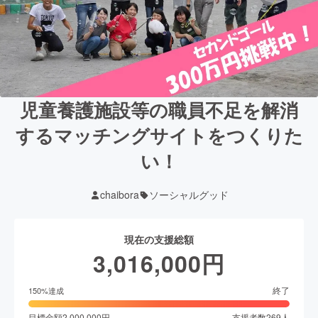
児童養護施設等の職員不足を解消
するマッチングサイトをつくりた
い！
chaibora
ソーシャルグッド
現在の支援総額
3,016,000
円
終了
150
%達成
目標金額
2,000,000
円
支援者数
269
人