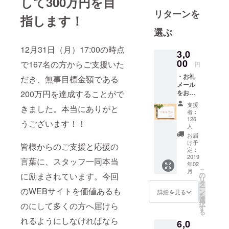
して
300
万円を目
施設に繋い
リターンを
だり、社会
指します！
的養護の現
選ぶ
状を正しく
12月31日（月）17:00の時点
発信するこ
3,0
とで職員を
00
で167名の方からご支援いた
円
増やし、長
・お礼
だき、無事目標金額である
く働ける環
メール
をお送
200万円を達成することがで
境を職員さ
りしま
支援
んと共に作
きました。本当にありがと
す。
者：
ることで、
126
うございます！！
人
「子どもた
お届
ち一人ひと
け予
皆様からのご支援と応援の
定：
りが大切に
2019
言葉に、スタッフ一同本当
育てられる
年02
こ
月
世の中」を
の
に励まされています。今回
リ
タ
目指しま
ー
のWEBサイトを価値あるも
ン
詳細を見る
す。
を
選
択
のにして多くの方へ届けら
す
る
れるようにしなければなら
6,0