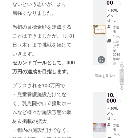
00
円
ないという思いが、より一
・お礼
層強くなりました。
メッ
セージ
動画を
当初の目標金額を達成する
支援
お送り
者：
しま
ことはできましたが、1月31
18人
す。
お届
日（木）まで挑戦を続けて
け予
定：
いきます。
2019
年02
セカンドゴールとして、300
こ
月
の
リ
タ
万円の達成を目指します。
ー
ン
詳細を見る
を
選
択
プラスされる100万円で
す
る
・児童養護施設だけでな
10,
000
円
く、乳児院や自立援助ホー
・お礼
ムなど様々な施設形態の取
メッ
セージ
材＆掲載の拡大
動画を
支援
お送り
・都内の施設だけでなく、
者：
しま
97人
す。 ・