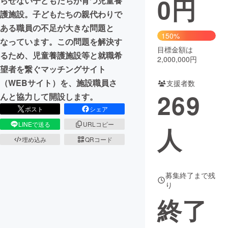
0
円
らせない子どもたちが育つ児童養
護施設。子どもたちの親代わりで
まちづくり・地域活性化
ある職員の不足が大きな問題と
150%
なっています。この問題を解決す
目標金額は
CAMPFIRE for Social Good
CAMPFIRE Creation
るため、児童養護施設等と就職希
2,000,000円
CAMPFIREふるさと納税
machi-ya
コミュニティ
望者を繋ぐマッチングサイト
（WEBサイト）を、施設職員さ
支援者数
269
んと協力して開設します。
ポスト
シェア
LINEで送る
URLコピー
人
埋め込み
QRコード
募集終了まで残
り
終了