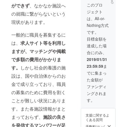
る
ページ
ビデオ
このプロ
ができず
、なかなか施設へ
に名前
通話で
ジェクト
掲載さ
のお礼
の就職に繋がらないという
せてい
or直接
は、All-or-
ただき
会いに
現状があります。
Nothing方式
ます。
行きま
（個人
す(原則
です。
一般的に職員を募集するに
の方、
都内に
目標金額を
法人の
限らせ
は、
求人サイト等を利用し
方）
ていた
達成した場
だきま
ますが、マッチングや掲載
合にのみ、
す。交
通費は
で多額の費用がかかりま
2019/01/31
こちら
23:59:59
ま
が負担
す。
しかし社会的養護の施
しま
でに集まっ
設は、国や自治体からのお
す。) ・
た金額が
希望者
金で成り立っており、職員
は作成
ファンディ
した
の募集のために費用を割く
ングされま
ホーム
ページ
す。
ことが難しい状況にありま
に名前
掲載さ
す。また各施設情報がまと
せてい
支援に関するよ
まっておらず、
施設の良さ
ただき
くある質問
ます。
を発信するマンパワーが足
（個人
手数料はいく