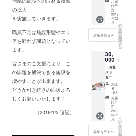
他県の施設への取材＆掲載
お届
お礼の
け予
の拡大
手紙を
定：
お送り
2019
を実施していきます。
年02
しま
こ
月
す。
の
リ
タ
職員不足は施設形態やエリ
ー
ン
詳細を見る
を
選
アを問わず課題となってい
択
す
る
ます。
30,
000
円
皆さまのご支援により、こ
・お礼
の課題を解決できる施設を
メッ
セージ
増やすことが出来ます。
動画を
支援
お送り
者：
どうか引き続きの応援よろ
しま
19人
す。 ・
しくお願いいたします！
お届
写真付
け予
きお礼
定：
メッ
2019
（2019/1/3 追記）
年02
セージ
こ
月
カード
の
リ
(直筆)を
タ
ー
お送り
ン
詳細を見る
を
しま