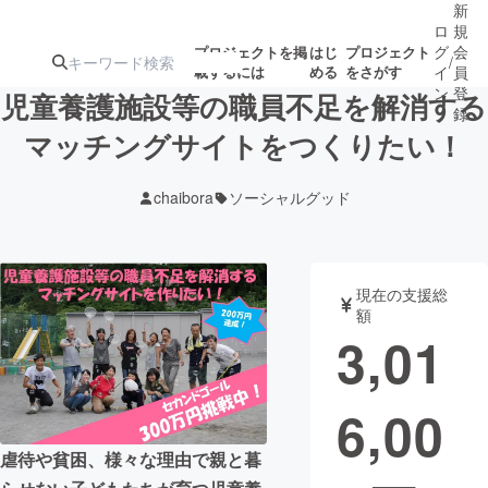
新
ロ
規
グ
会
プロジェクトを掲
はじ
プロジェクト
/
載するには
める
をさがす
イ
員
ン
登
児童養護施設等の職員不足を解消する
録
マッチングサイトをつくりたい！
人気のプロ
注目のリ
注目の新着プロ
募集終了が近いプ
もうすぐ公開
chaibora
ソーシャルグッド
ジェクト
ターン
ジェクト
ロジェクト
されます
アート・写真
音楽
現在の支援総
額
3,01
テクノロジー・ガジェット
ゲーム・サ
6,00
映像・映画
書籍・雑誌
虐待や貧困、様々な理由で親と暮
ビジネス・起業
チャレンジ