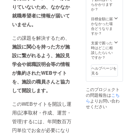
の方、
らかかります
りていないため、なかなか
法人の
か？
方） ・
就職希望者に情報が届いて
希望者
目標金額に届
は代表
かなかった場
いません。
の大山
合どうなりま
が無料
すか？
で講演
この課題を解決するため、
を承り
支援で困った
施設に関心を持った方が施
ます。
時はどこに相
(原則都
談したらいい
設に繋がれるよう、施設見
内に限
ですか？
らせて
学会や就職説明会等の情報
いただ
ヘルプページを
きま
が集約されたWEBサイト
見る
す。交
通費は
を、施設の職員さんと協力
こちら
このプロジェクト
して開設します。
が負担
の問題報告は
こち
しま
す。)
ら
よりお問い合わ
このWEBサイトを開設し運
せください
用(記事取材・作成、運営・
管理)するには、年間数百万
円単位でお金が必要になり