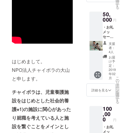
選
択
す。
す
る
50,
000
円
・お礼
メッ
セージ
動画を
支援
お送り
者：
しま
4人
す。 ・
お届
写真付
はじめまして。
け予
きお礼
定：
NPO法人チャイボラの大山
メッ
2019
年02
セージ
こ
と申します。
月
カード
の
リ
(直筆)を
タ
ー
お送り
ン
詳細を見る
チャイボラは、児童養護施
を
するor
選
択
ビデオ
す
設をはじめとした社会的養
る
通話で
100
のお
護※1)の施設に関心があった
礼。 ・
,00
り就職を考えている人と施
希望者
0
円
は作成
設を繋ぐことをメインとし
した
・お礼
ホーム
メッ