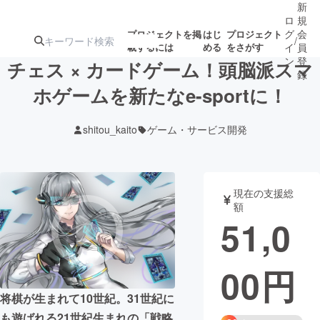
新
ロ
規
グ
会
プロジェクトを掲
はじ
プロジェクト
/
載するには
める
をさがす
イ
員
ン
登
チェス × カードゲーム！頭脳派スマ
録
ホゲームを新たなe-sportに！
人気のプロ
注目のリ
注目の新着プロ
募集終了が近いプ
もうすぐ公開
shitou_kaito
ゲーム・サービス開発
ジェクト
ターン
ジェクト
ロジェクト
されます
アート・写真
音楽
現在の支援総
額
51,0
テクノロジー・ガジェット
ゲーム・サ
00
円
映像・映画
書籍・雑誌
将棋が生まれて10世紀。31世紀に
ビジネス・起業
チャレンジ
も遊ばれる21世紀生まれの「戦略