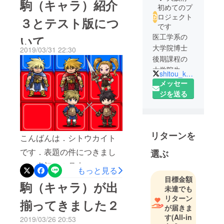
駒（キャラ）紹介
初めてのプ
ダウンロード方法をメール
ロジェクト
３とテスト版につ
で送付させていただきまし
です
医工学系の
いて
た．（メール記載の通り，
大学院博士
2019/03/31 22:30
Android版は今すぐでも・
後期課程の
iOS版は明後日くらいに利用
大学院生で
shitou_kaito
す．
可能になると思います）
メッセー
研究活動の
ジを送る
キャラ（駒）以外のデザイ
傍らでスマ
ンや細かい機能面はまだゆ
ホアプリ開
るゆるですが，ゲームとし
発フリーラ
リターンを
ンスとし
こんばんは．シトウカイト
ての機能は大丈夫と思いま
て，医療現
です．表題の件につきまし
す．β版のオンライン人口は
選ぶ
場や予備校
て．当初，３月末にテスト
とても少なくなると思いま
など様々な
もっと見る
目標金額
版を配布とのことでお伝え
すので，誰かが待機したら
分野のサ
駒（キャラ）が出
未達でも
ポートをし
させていただいていたので
通知するような機能を随時
リターン
揃ってきました２
ています．
すが，大変恐縮ですがもう
追加します．しとうは可能
が届きま
更にその傍
す
(All-in
2019/03/26 20:53
１週間ほど猶予をいただき
な限り毎日20時に待機する
らでバンド