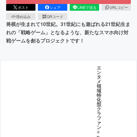
ポスト
シェア
LINEで送る
URLコピー
埋め込み
QRコード
将棋が生まれて10世紀。31世紀にも遊ばれる21世紀生ま
れの「戦略ゲーム」となるような、新たなスマホ向け対
戦ゲームを創るプロジェクトです！
エ
ン
タ
メ
領
域
特
化
型
ク
ラ
フ
ァ
ン
手
数