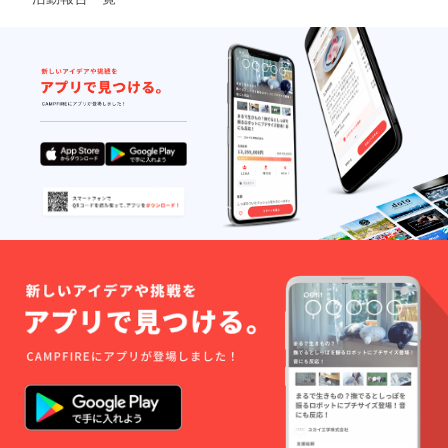
（来週くらい）を予定して
いるため，それに向けて小
出しにしようと思っていま
す．ちなみに支援いただい
た方から「金髪ツインテー
ルのキャラが欲しい」との
要望がありました．お楽し
みに！！！！！！他にもご
要望やご意見などあれば，
ぜひご連絡ください．およ
び，本クラウドファンディ
ング期間終了後に本プロ
ジェクトを知ってデモ版を
やってみたいという方など
周囲にいらっしゃりました
ら，ぜひご一報ください．