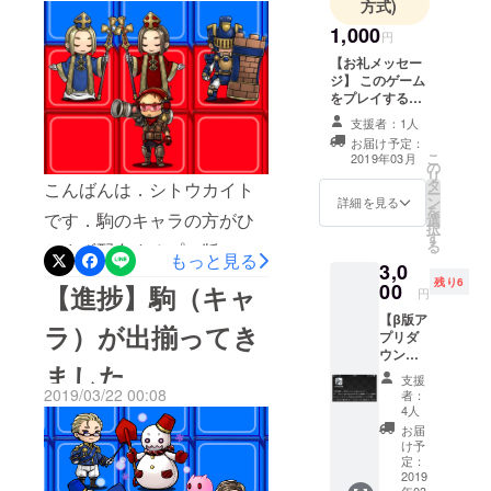
方式)
での作曲・
たく存じます．一応プロ
ようにします．今後は皆様
1,000
円
ライブ活
ジェクトページに掲載して
の遊んでみての感想などで
【お礼メッセー
動，スマホ
ジ】 このゲーム
いたようにアプリ自体は既
バランス調整しつつ，デザ
ゲーム開
をプレイするの
は難しそうだけ
に完成しているのですが，
インのブラッシュアップと
発，サイエ
支援者：1人
れどモチベー
ンスカフェ
お届け予定：
キャラを差し替えたりデザ
プロモーションを行なって
ションに対して
こ
2019年03月
の
のマスター
支援をしてくだ
リ
インを整えながら機能を追
いきます．年内くらいには
タ
さる方へ、感謝
こんばんは．シトウカイト
などをして
ー
ン
のメッセージを
詳細を見る
加すべきと思い修正してい
本リリースできればいいな
を
います．
です．駒のキャラの方がひ
選
送付させていた
択
す
だきます。
ます．具体的に，テスト版
あという見通しです．簡単
る
とまず配布するプレ版の分
もっと見る
3,0
の人口を鑑みると，誰かが
な文面となりますが，何卒
は出揃ったので，現在プロ
残り6
00
【進捗】駒（キャ
円
対戦募集をしているときに
よろしくお願いします．
グラムやアプリの最終調整
【β版ア
ラ）が出揃ってき
通知が出る機能を追加した
プリダ
中です．もうしばらくお待
ウン
いなどです．何卒，ご容赦
ました
ちください．前回に引き続
ロード
支援
権（10
いただければ幸いです．１
2019/03/22 00:08
者：
き駒（キャラ）紹介です．
名様限
4人
週間後には配布させていた
定
お届
今日は初期配置の駒シリー
割）】
け予
だきます．以下は引き続
既にオ
定：
ズ．ビショップ将棋の角，
ンライ
2019
き，駒（キャラ）紹介で
年03