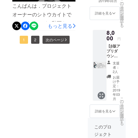
こ
車の動きをします．そして
2019年03月
します．ちなみにクラウド
の
のアイコンに使
こんばんは．プロジェクト
リ
ジャーが筋骨隆々になった
タ
える限定アバ
駒を一つ挟んだ先の駒を取
ファンディングページで公
ー
ン
ターを正式版リ
詳細を見る
オーナーのシトウカイトで
感じです． ランサー将棋の
を
選
れます．なんの駒なのかわ
リース時に提供
開していたフリー素材を
択
す．これまでデモ動画や実
す
します！
香車と同じ動き...と見せかけ
もっと見る
る
かってもそんな駒はみんな
使ったデモ版では，自分と
際の対戦動画を公開しまし
8,0
て，前方には４マスまで +
知らない説．今回はこの辺
相手の駒を上下反転で表し
00
円
たが，現行ルールをしっか
1
2
次のページ
斜め後ろには１マス動け
で．また明日も駒紹介しま
ていました．しかし本開発
【β版ア
り説明することは難しかっ
る，という駒です．初期配
プリダ
す．以上です．
版では一転して，以下にお
ウン
たので，アプリ内に用意し
置では将棋でいう飛車の位
ロード
見せするようにお互いの陣
支援
ているチュートリアルモー
権 + オ
置にいます．こういう機能
者：
営でカラーリングが異なる
リジナ
2人
ドのプレイ動画を公開しま
ルスマ
になった理由は，多分実際
お届
わかりやすい仕様になって
ホケー
け予
す．開発が割と終わってい
にプレイしてもらえるとわ
ス + 限
定：
います．陣営色が赤と青な
定アバ
2019
る + 資金調達目的であるイ
かると思います．キャラデ
年03
ター】
のはロックマンエグゼが大
こ
月
ラストデザイン委託も途中
5000円
の
ザは支援者さまの希望よ
リ
好きだからです．では，今
支援枠
タ
ー
ということで，お見せでき
リター
り．ご希望には添えました
ン
詳細を見る
を
回は３種類ほどご覧くださ
ン + イ
選
る進捗がないので既存の部
択
か？？？（ぼくはプロ
メージ
す
い．コマンダー リーダー
る
イラス
分を公開していこうという
このプロ
フェッサーみたいなキャラ
トをあ
（王）の種類のひとつで
ジェクト
魂胆でございます．【動画
しらっ
が好きです）今回はこの辺