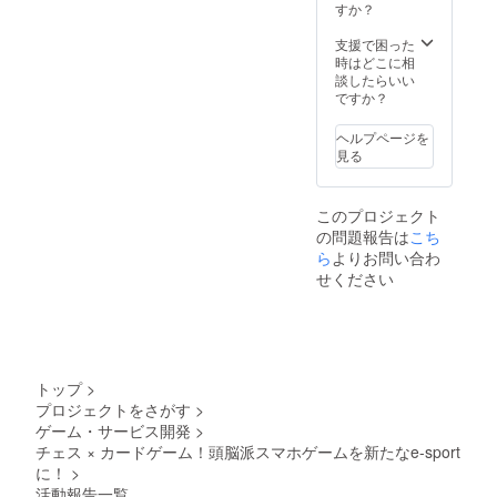
枠のキャラって大体は魔法
すか？
ぜひご協力のほど，引き続
使いが定番だと思うんです
支援で困った
きよろしくお願いいたしま
時はどこに相
けど，僕はこういうキャラ
談したらいい
す．
ですか？
が好きだから．スノーマン
ユニット（駒）の種類のひ
ヘルプページを
見る
とつです．あまり広くは動
けない代わりに，召喚した
このプロジェクト
ときに相手の駒を凍らせて
の問題報告は
こち
１ターン動けなくします．
ら
よりお問い合わ
せください
テストプレイでは，詰め筋
のひとつになる重要カード
という評価です．みんなで
遊んだらその評価がどうな
トップ
>
プロジェクトをさがす
>
るか楽しみです．今回は以
ゲーム・サービス開発
>
上です．支援いただいた方
チェス × カードゲーム！頭脳派スマホゲームを新たなe-sport
へのテスト版送付は今月末
に！
>
活動報告一覧