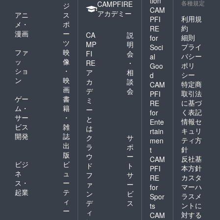
tion
各種規定
CAMPFIRE
ジ
CAM
アカデミー
アニ
ス
利用規
PFI
メ・
ポ
約
RE
漫画
ー
CA
説
細則
for
ツ
MP
明
プライ
Soci
ファ
映
FI
会
バシー
al
ッ
像
RE
・
ポリ
Goo
ショ
・
ア
相
シー
d
ン
映
カ
談
特定商
CAM
画
デ
会
取引法
PFI
ゲー
書
ミ
に基づ
RE
ム・
籍
ー
く表記
for
サー
・
と
情報セ
Ente
ビス
雑
は
キュリ
rtain
開発
誌
ク
サ
ティ方
men
出
ラ
ポ
針
t
版
ウ
ー
反社基
CAM
ビジ
ビ
ド
ト
本方針
PFI
ネ
ュ
フ
サ
カスタ
RE
ス・
ー
ァ
ー
マーハ
for
起業
テ
ン
ビ
ラスメ
Spor
ィ
デ
ス
ントに
ts
ー
ィ
対する
CAM
・