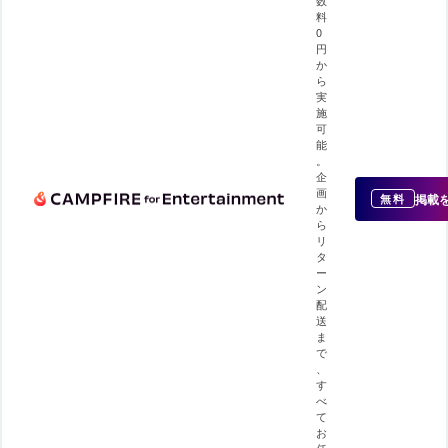
料
0
円
か
ら
実
施
可
能
。
企
画
掲載
無料
か
ら
リ
タ
ー
ン
配
送
ま
で
、
す
べ
て
お
任