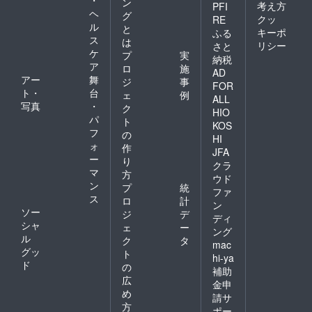
ン
考え方
PFI
ヘ
グ
クッ
RE
ル
と
キーポ
ふる
ス
は
リシー
さと
ケ
プ
実
納税
ア
ロ
施
AD
アー
舞
ジ
事
FOR
ト・
台
ェ
例
ALL
写真
・
ク
HIO
パ
ト
KOS
フ
の
HI
ォ
作
JFA
ー
り
クラ
マ
方
ウド
ン
プ
統
ファ
ス
ロ
計
ン
ソー
ジ
デ
ディ
シャ
ェ
ー
ング
ル
ク
タ
mac
グッ
ト
hi-ya
ド
の
補助
広
金申
め
請サ
方
ポー