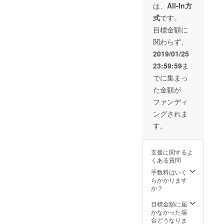
す．駒を打つために必要な
たオリ
は、
All-In方
はこちら（外部リンク）】
ジナル
で．なる早でアプリの方，
コストを軽減したり，物資
式
です。
グッズ
CAMPFIRE募集期間は残り
仕上げます．以上です．
を提供
目標金額に
（カード）を調達したりす
しま
５日となりました．ご協力
関わらず、
す！素
るスキルを持っています．
いただいている皆様，本当
敵なイ
2019/01/25
僕 vs 友達のデモ対戦 で相手
ラスト
にありがとうございます．
23:59:59
ま
を描い
が使っていたやつです．
ていた
でに集まっ
わたくしとしては「早く遊
だいた
オールバックと眼鏡が似合
た金額が
のでス
ぼうぜ！」という気分で
マホ
う男はいいですよねプロ
ファンディ
す．資金面としては目標
ケース
ングされま
フェッサーリーダー（王）
にしま
100%達成は難しいかもしれ
した。
す。
の種類のひとつです．魔法
ませんが，それはそれとし
カードを打つために必要な
て．様々な方にご協力いた
支援に関するよ
コストを軽減したり，相手
くある質問
だいており，心より感謝申
の駒を消し飛ばしたりする
手数料はいく
し上げます．もちろん本ク
らかかります
スキルを持っています．僕
か？
ラウドファンディングも少
vs 友達のデモ対戦 で僕が
目標金額に届
しでも目標金額へ近くよ
かなかった場
使っていたやつです．この
う，あと一息頑張ります．
合どうなりま