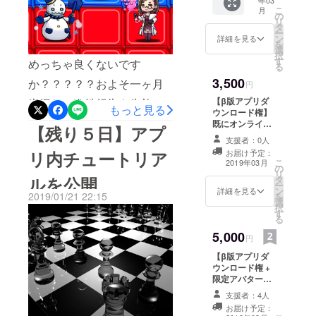
チェスのビショップの役割
ン対戦
こ
月
ゲーム
す．ソルジャー将棋の歩の
の
リ
の駒です．初期配置でも将
として
タ
ー
ように前に１マス進めます
遊べるβ
ン
詳細を見る
棋の角の位置にいます．男
を
版アプ
選
が，駒を取らない時はチェ
択
リをプ
す
性です．なんの駒なのか見
めっちゃ良くないです
る
レイい
スのポーンのように前に２
3,500
た目でわかりやすいシリー
ただけ
か？？？？？およそ一ヶ月
円
ます。
マス進めます．初期配置で
ズ１．ルーク将棋の飛車，
【β版アプリダ
半振りの進捗報告を失礼し
一緒に
もっと見る
ウンロード権】
前線に並んでいます．前進
遊びま
チェスのルークの役割の駒
ます．シトウカイトです．
既にオンライン
しょ
【残り５日】アプ
速度が早いので，スマホ
対戦ゲームとし
う！
です．初期配置では自陣の
支援者：0人
こまめに報告を書けばよ
て遊べるβ版ア
お届け予定：
ゲームらしく展開も高速
リ内チュートリア
プリをプレイい
右下（ルークの片方）の位
かったのですが，遅くなり
こ
2019年03月
の
ただけます。一
化．ゴルジャー将棋の金と
リ
ルを公開
タ
置にいます．なんの駒なの
緒に遊びましょ
すみません．皆様にいただ
ー
ン
う！
詳細を見る
同じ動き方をします．ゆえ
2019/01/21 22:15
を
か見た目でわかりやすいシ
いた支援で素敵なイラスト
選
択
にゴールデンソルジャー，
す
る
リーズ２． スナイパー中国
レータさんに仕事をお願い
略してゴルジャーです．召
5,000
円
将棋の砲の役割の駒．モデ
することができました．あ
喚カードは存在せず，自分
【β版アプリダ
ルはロックマンエグゼの
りがとうございます．今回
ウンロード権 +
の駒に「ドーピング」とい
サーチマンです．簡単に言
限定アバター】
は完成したキャラを，ゲー
β版アプリダウ
うスペルカードを使うこと
支援者：4人
えば，駒を取らなければ飛
ム中での効果と一緒に紹介
ンロード権 + 対
お届け予定：
で登場します．なのでソル
戦プロフィール