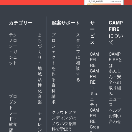
引き続き，何卒よろしくお
願いします．
カテゴリー
起案サポート
サ
CAMP
ー
FIRE
テク
ま
プ
ス
ビ
につい
ノロ
ち
ロ
タ
ス
て
ジー
づ
ジ
ッ
・ガ
く
ェ
フ
CAM
CAMP
ジェ
り
ク
に
PFI
FIREと
ット
・
ト
相
RE
は
地
を
談
CAM
あんし
域
作
す
PFI
ん・安
活
る
る
RE
全への
性
資
コ
取り組
化
料
ミュ
み
プロ
音
請
ニ
ニュー
ダク
楽
求
ティ
ス
ト
CAM
ヘルプ
クラウドファ
フー
チ
PFI
お問い
ンディングの
ド・
ャ
RE
合わせ
ノウハウを無
飲食
レ
Crea
料で学ぼう
店
ン