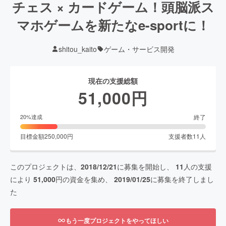
チェス × カードゲーム！頭脳派ス
マホゲームを新たなe-sportに！
shitou_kaito
ゲーム・サービス開発
現在の支援総額
51,000
円
終了
20
%達成
目標金額
250,000
円
支援者数
11
人
このプロジェクトは、
2018/12/21
に募集を開始し、
11
人の支援
により
51,000
円の資金を集め、
2019/01/25
に募集を終了しまし
た
もう一度プロジェクトをやってほしい