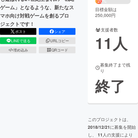
20%
ゲーム」となるような、新たなス
目標金額は
まちづくり・地域活性化
250,000円
マホ向け対戦ゲームを創るプロ
ジェクトです！
支援者数
CAMPFIRE for Social Good
CAMPFIRE Creation
ポスト
シェア
11
人
CAMPFIREふるさと納税
machi-ya
コミュニティ
LINEで送る
URLコピー
埋め込み
QRコード
募集終了まで残
り
終了
このプロジェクトは、
2018/12/21
に募集を開始
し、
11
人の支援により