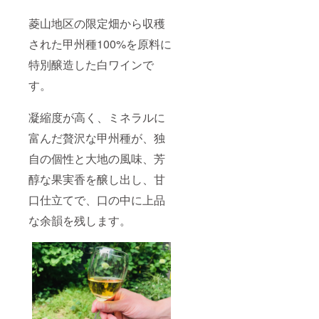
菱山地区の限定畑から収穫
された甲州種100%を原料に
特別醸造した白ワインで
す。
凝縮度が高く、ミネラルに
富んだ贅沢な甲州種が、独
自の個性と大地の風味、芳
醇な果実香を醸し出し、甘
口仕立てで、口の中に上品
な余韻を残します。