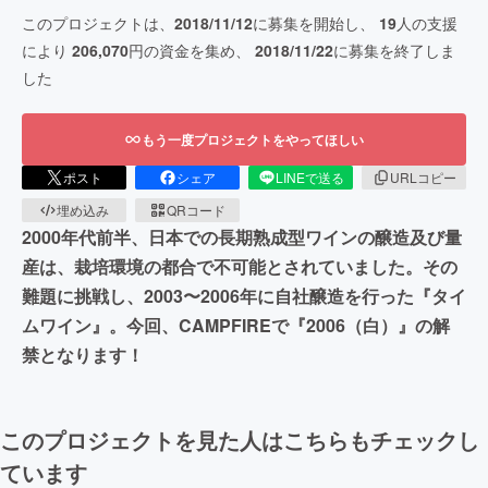
このプロジェクトは、
2018/11/12
に募集を開始し、
19
人の支援
により
206,070
円の資金を集め、
2018/11/22
に募集を終了しま
した
もう一度プロジェクトをやってほしい
ポスト
シェア
LINEで送る
URLコピー
埋め込み
QRコード
2000年代前半、日本での長期熟成型ワインの醸造及び量
産は、栽培環境の都合で不可能とされていました。その
難題に挑戦し、2003〜2006年に自社醸造を行った『タイ
ムワイン』。今回、CAMPFIREで『2006（白）』の解
禁となります！
このプロジェクトを見た人はこちらもチェックし
ています