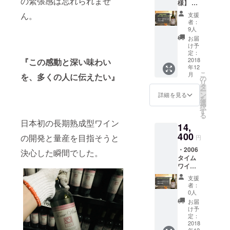
の緊張感は忘れられませ
様】 ・
2006 タ
ん。
支援
イムワ
者：
イン
9人
（白）
お届
× 2本 ・
け予
ご支援
定：
へのお
2018
『この感動と深い味わい
年12
礼の手
こ
月
を、多くの人に伝えたい』
紙
の
リ
CAMPF
タ
ー
IRE特別
ン
詳細を見る
を
価格
選
択
27%OF
す
る
F （正
日本初の長期熟成型ワイン
14,
規販売
予定価
400
の開発と量産を目指そうと
円
格:18,0
・2006
00円 ※
決心した瞬間でした。
タイム
送料込
ワイン
み）
（白）
支援
× 2本 ・
者：
ご支援
0人
へのお
お届
礼の手
け予
紙
定：
CAMPF
2018
年12