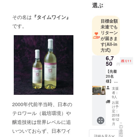
選ぶ
その名は
『タイムワイン』
目標金額
です。
未達でも
リターン
が届きま
す
(All-in
方式)
6,7
残り11
50
円
【先着
20名
様】 ・
2006 タ
支援
イムワ
者：
イン
9人
（白）
お届
2000年代前半当時、日本の
× 1本 ・
け予
ご支援
定：
テロワール（栽培環境）や
へのお
2018
年12
礼の手
醸造技術は世界レベルに追
こ
月
紙
の
リ
CAMPF
いついておらず、日本ワイ
タ
ー
IRE特別
ン
詳細を見る