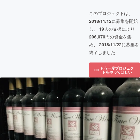
このプロジェクトは、
2018/11/12
に募集を開始
し、
19
人の支援により
206,070
円の資金を集
め、
2018/11/22
に募集を
終了しました
もう一度プロジェク
トをやってほしい