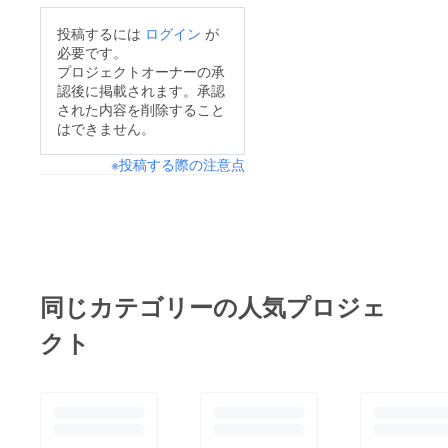
おります。
た。多くの方々にタイ
投稿するには
ログイン
が
ムワインを味わってい
必要です。
ただけることに、感謝
プロジェクトオーナーの承
認後に掲載されます。承認
と喜びを感じておりま
された内容を削除すること
す。掲載終了まで残り
はできません。
4日となりましたが、1
※投稿する際の注意点
人でも多くの方々にタ
イムワインをお届け出
来ることを願っており
ます。
同じカテゴリーの人気プロジェ
クト