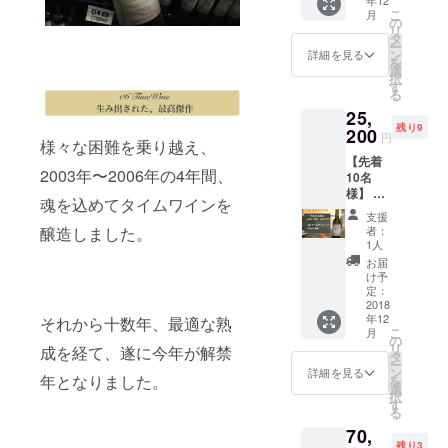
IRE限定
こ
月
20%OF
の
リ
F （正
タ
ー
規販売
ン
詳細を見る
を
予定価
選
択
格:9,00
す
る
0円 ※送
25,
料込
残り9
み）
200
円
様々な困難を乗り越え、
【先着
2003年〜2006年の4年間、
10名
様】 ・
魂を込めてタイムワインを
2006 タ
支援
イムワ
者：
醸造しました。
イン
1人
（白）
お届
× 4本 ・
け予
ご支援
定：
へのお
2018
年12
礼の手
それから十数年、最適な熟
こ
月
紙
の
リ
成を経て、遂に今年が解禁
CAMPF
タ
ー
IRE特別
ン
詳細を見る
年となりました。
を
価格
選
択
30%OF
す
る
F （正
70,
規販売
残り3