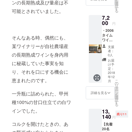
を
ンの長期熟成及び量産は不
価格
選
択
25%OF
す
可能とされていました。
る
F （正
7,2
規販売
予定価
00
円
格:9,00
・2006
0円 ※送
タイム
料込
そんなある時、偶然にも、
ワイン
み）
（白）
某ワイナリーが自社農場産
支援
× 1本 ・
者：
ご支援
の長期熟成ワインを身内用
0人
へのお
お届
に秘蔵していた事実を知
礼の手
け予
紙
定：
り、それを口にする機会に
CAMPF
2018
年12
IRE特別
恵まれたのです。
こ
月
価格
の
リ
20%OF
タ
ー
F （正
ン
一升瓶に詰められた、甲州
詳細を見る
を
規販売
選
択
予定価
種100%の甘口仕立ての白ワ
す
る
格:9,00
インでした。
13,
0円 ※送
残り11
料込
140
円
み）
コルクを開けたときの、あ
【先着
20名