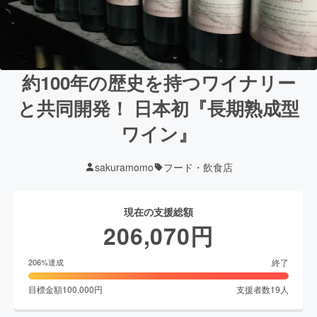
約100年の歴史を持つワイナリー
と共同開発！ 日本初『長期熟成型
ワイン』
sakuramomo
フード・飲食店
現在の支援総額
206,070
円
終了
206
%達成
目標金額
100,000
円
支援者数
19
人