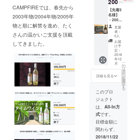
予定価
200
円
格:
CAMPFIREでは、春先から
【先着3
36,000
名様】
円 ※送
2003年物/2004年物/2005年
・2006
料込
タイム
物と順に解禁を進め、たく
み）
支援
ワイン
者：
さんの温かいご支援を頂戴
（白）
0人
× 12本
お届
してきました。
・ご支
け予
援への
定：
お礼の
2018
年12
手紙
こ
月
CAMPF
の
リ
IRE特別
タ
ー
価格
ン
詳細を見る
を
35%OF
選
択
F （正
す
る
規販売
このプロ
予定価
ジェクト
格:108,
000円 ※
は、
All-In方
送料込
式
です。
み）
目標金額に
関わらず、
2018/11/22