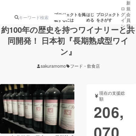
新
ロ
規
グ
会
プロジェクトを掲
はじ
プロジェクト
/
載するには
める
をさがす
イ
員
ン
登
約100年の歴史を持つワイナリーと共
録
同開発！ 日本初『長期熟成型ワイ
ン』
人気のプロ
注目のリ
注目の新着プロ
募集終了が近いプ
もうすぐ公開
ジェクト
ターン
ジェクト
ロジェクト
されます
sakuramomo
フード・飲食店
アート・写真
音楽
現在の支援総
テクノロジー・ガジェット
ゲーム・サ
額
206,
映像・映画
書籍・雑誌
070
ビジネス・起業
チャレンジ