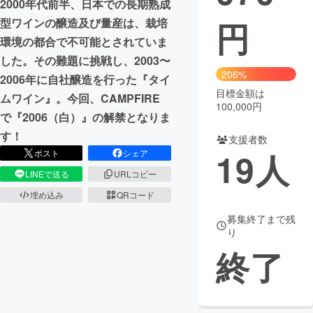
2000年代前半、日本での長期熟成
円
型ワインの醸造及び量産は、栽培
まちづくり・地域活性化
環境の都合で不可能とされていま
した。その難題に挑戦し、2003〜
CAMPFIRE for Social Good
CAMPFIRE Creation
206%
2006年に自社醸造を行った『タイ
CAMPFIREふるさと納税
machi-ya
コミュニティ
目標金額は
ムワイン』。今回、CAMPFIRE
100,000円
で『2006（白）』の解禁となりま
す！
支援者数
19
人
ポスト
シェア
LINEで送る
URLコピー
埋め込み
QRコード
募集終了まで残
り
終了