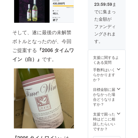
23:59:59
ま
でに集まっ
た金額が
ファンディ
そして、遂に最後の未解禁
ングされま
ボトルとなったのが、今回
す。
ご提案する
『2006 タイムワ
支援に関するよ
イン（白）』
です。
くある質問
手数料はいく
らかかります
か？
目標金額に届
かなかった場
合どうなりま
すか？
支援で困った
時はどこに相
談したらいい
ですか？
『2006 タイムワイン』
は、