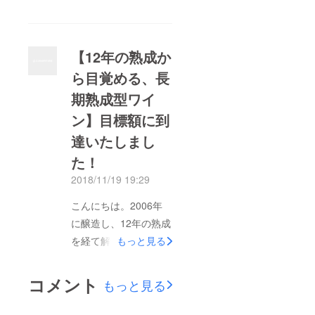
禁となる「タイムワイ
ン」。12年という長い
年月を経て、皆さまに
【12年の熟成か
ご披露出来ることを、
ら目覚める、長
大変嬉しく感じており
期熟成型ワイ
ます。CAMPFIREでの
掲載も残り2日となり
ン】目標額に到
ましたが、多くの暖か
達いたしまし
いご支援を頂戴し、無
た！
事目標額の達成も果た
2018/11/19 19:29
すことが出来ました。
2018年も終わりに近
こんにちは。2006年
づいており、同窓会な
に醸造し、12年の熟成
ど様々なイベントが多
を経て解禁となる『タ
もっと見る
くなる時期ではござい
イムワイン』。皆さま
ますが、タイムワイン
の暖かいご支援によ
コメント
もっと見る
が皆さまの特別なシー
り、先日目標額に到達
ンを彩ることを願って
することが出来まし