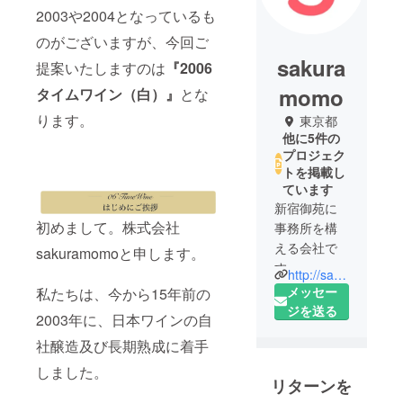
2003や2004となっているも
のがございますが、今回ご
sakura
提案いたしますのは
『2006
momo
タイムワイン（白）』
とな
ります。
東京都
他に5件の
プロジェク
トを掲載し
ています
新宿御苑に
初めまして。株式会社
事務所を構
える会社で
sakuramomoと申します。
す。
http://sakuramomo.co.jp/
メッセー
私たちは、今から15年前の
ジを送る
2003年に、日本ワインの自
社醸造及び長期熟成に着手
しました。
リターンを