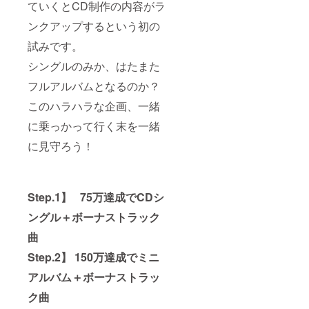
ていくとCD制作の内容がラ
迎！
る公開
さい。
加。同アル
★2019
レコー
※また特
ンクアップするという初の
年4月6
ディン
バムからも 5
定の人
日
グ「一
物を比
試みです。
曲の CM タ
（土）
泊朝食
喩する
イアップが
磯釣り
付き＆
お名前
シングルのみか、はたまた
イベン
バーベ
や公序
決まり、当
ト開催
キュー
フルアルバムとなるのか？
良俗に
時大人気の
（石廊
」へご
反する
このハラハラな企画、一緒
音楽ラジオ
崎「渡
招待
お名前
船：橋
（本人
は掲載
番組 TBS
に乗っかって行く末を一緒
本屋」
の歌入
をお断
「サーフ＆
現地集
れやゲ
りする
に見守ろう！
合） 釣
スト
スノー」の
事が御
りの後
アー
座いま
パーソナリ
は伊豆
ティス
す、ご
ティーでア
スタジ
ト、
注意く
オへ一
ミュー
Step.1】 75万達成でCDシ
ださ
ナウンサー
泊。宴
ジシャ
い。」
の故松宮一
ングル＋ボーナストラック
会バー
ンによ
彦氏に大変
ベ
るレ
曲
キュー
コー
気に入られ
。 天候
ディン
Step.2】 150万達成でミニ
番組の常連
不良の
グシー
場合は
ンを生
アーティス
アルバム＋ボーナストラッ
翌週13
で体感&
トとなる。
日
みんな
ク曲
また、 FM
（土）
でバー