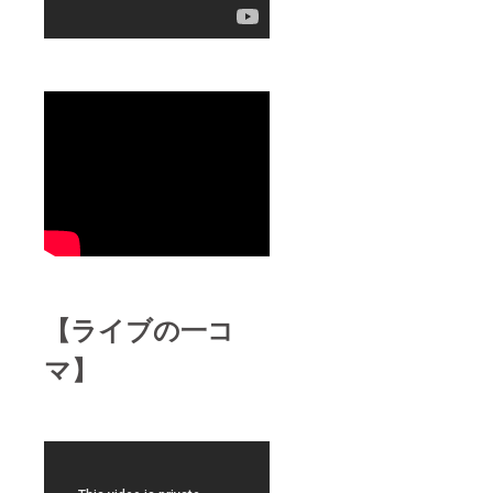
予定通
学。
をリリー
り敢行
ミュー
ス。 2019年
いたし
ジシャ
ます。
ンの演
にデビュー
この場
奏や本
30周年を迎
合は差
人の歌
額分と
入れ
えここで新
して5千
等、実
たな決意。
円返金
際に
昨年31年の
いたし
ヘッド
ます。
フォン
時を経て念
【参加
を通し
願のサード
条件：
てリア
アルバム
渡船に
ルタイ
よる磯
ムに体
「MY
釣り経
感！ 関
PRIMARY
験があ
係者以
る方。
外立ち
COLORS」
【ライブの一コ
初心者
入るこ
を発表。シ
でもベ
とので
ティポップ
マ】
テラン
きない
の方の
空間で
に新たな風
同行の
生のレ
と世界観を
ある
コー
纏い話題と
方。磯
ディン
釣りに
グを一
なる。Apple
必要な
緒に体
Musicアメリ
ライフ
感でき