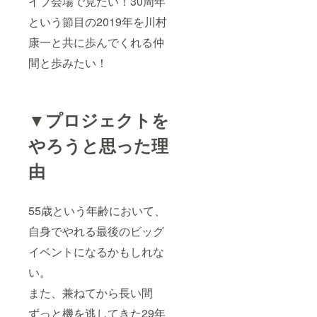
イブ会場で見たい！30周年
郎、濱田金
い。」
さ
吾らがair
「※記入
い。」
という節目の2019年を川村
がない
「※記入
records設
康一と共に歩んでくれる仲
場合は
がない
立）その最
CAMPF
場合は
間と歩みたい！
IREにて
CAMPF
後のアー
使用さ
IREにて
ティストと
れてい
使用さ
なる。
るハン
れてい
ドル
るハン
▼プロジェクトを
ネーム
ドル
を使用
ネーム
やろうと思った理
させて
を使用
頂きま
させて
由
すご了
頂きま
承くだ
すご了
さい。
承くだ
※また特
さい。
55歳という年齢において、
定の人
※また特
物を比
定の人
自身でやれる最後のビッグ
喩する
物を比
お名前
喩する
イベントになるかもしれな
や公序
お名前
良俗に
や公序
い。
反する
良俗に
お名前
反する
また、兼ねてから長い間
は掲載
お名前
ずっと機を逃してきた29年
をお断
は掲載