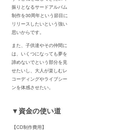
りする
をお断
振りとなるサードアルバム
事が御
りする
座いま
事が御
制作を30周年という節目に
す、ご
座いま
注意く
す、ご
リリースしたいという強い
ださ
注意く
い。」
ださ
思いからです。
い。」
また、子供達やその仲間に
は、いくつになっても夢を
諦めないでという部分を見
せたいし、大人が楽しむレ
コーディングやライブシー
ンを体感させたい。
▼
資金の使い道
【CD制作費用】