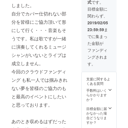
式
です。
2019年
ウド
ナー
れてい
RCサクセ
しました。
6月1日
ファン
ノーツ
るハン
目標金額に
ション、来
（土）
ディン
に掲
自分でカバー仕切れない部
ドル
関わらず、
渋谷
グ 限
生たかお他
載。 ・
ネーム
「JZ
定） ・
分を皆様にご協力頂いて形
2019年
を使用
2019/02/05
多数）と
Brat
「
6月1日
させて
23:59:59
ま
アーティス
にして行く・・・音楽もそ
Sound
Special
（土）
頂きま
of
Thanx
渋谷
ト契約を結
すご了
でに集まっ
うです。私は歌ですが一緒
Tokyo
」とし
「JZ
承くだ
び、 1989 年
た金額が
」にて
てお名
Brat
さい。
に演奏してくれるミュージ
5 月 21 日、
行われ
前をCD
Sound
※また特
ファンディ
る完成
盤ライ
of
定の人
シャンがいないとライブは
BMG ビク
ングされま
CDリ
ナー
Tokyo
物を比
ター／air
リース
ノーツ
成立しません。
」にて
喩する
す。
記念30
にクレ
レーベル(注)
行われ
お名前
今回のクラウドファンディ
周年ラ
ジッ
る完成
や公序
よりアルバ
イブへ
ト。 ・
CDリ
良俗に
支援に関するよ
ング も私一人では掴みきれ
ム『 HAVE A
ご招
2019年
リース
反する
くある質問
待。 ・
6月1日
記念30
GOOD-TIME
お名前
ない夢を皆様のご協力のも
数々の
（土）
周年ラ
手数料はいく
は掲載
』、シング
有名
渋谷
イブへ
らかかります
をお断
と最高のイベントにしたい
ル『 GOOD-
アー
「JZ
ご招
か？
りする
ティス
Brat
待。 ・
と思っております。
事が御
GOOD-
ト達の
Sound
上記6/1
目標金額に届
座いま
GOOD 』で
名盤が
of
ライブ
かなかった場
す、ご
生まれ
Tokyo
デビュー。
会場に
合どうなりま
注意く
あのとき収めるはずだった
た由緒
」にて
て終演
すか？
ださ
同アルバム
ある伊
行われ
後2
い。」