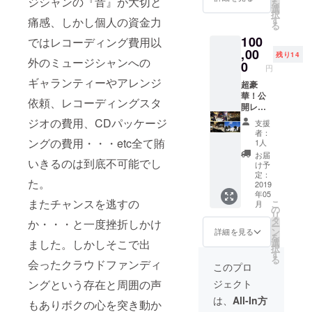
ジシャンの『音』が大切と
クションに
を
トレッ
にクレ
選
同会場
択
送ったデモ
チゴー
ジッ
す
痛感、しかし個人の資金力
にて集
る
ル次第
ト。 ・
テープが高
合記念
100
で曲数
ではレコーディング費用以
2019年
写真撮
く評価さ
増加）
,00
2月24日
影。撮
残り14
外のミュージシャンへの
れ、数社の
・過去
（日）
0
影写真
円
音源１
池袋
をCD盤
プロダク
ギャランティーやアレンジ
曲ダウ
超豪
Absolut
ライ
ションから
ンロー
華！公
e
ナー
依頼、レコーディングスタ
ド販売
開レ
アーティス
Blue（
ノーツ
（クラ
コー
東京）
に掲
ジオの費用、CDパッケージ
ト、作家と
支援
ウド
ディン
にて行
載。
者：
しての誘い
ファン
グ参加
ングの費用・・・etc全て賄
うバー
「※支援
1人
ディン
コース
スデー
を受ける。
時に必
お届
いきるのは到底不可能でし
グ 限
・新曲2
ライブ
ず備考
け予
満を持し
定） ・
曲収録
へご招
定：
欄にご
た。
て、キティ
「
CD（ス
2019
待。 ・
希望の
年05
Special
トレッ
上記ラ
お名前
アーティス
またチャンスを逃すの
こ
月
Thanx
チゴー
イブ終
の
をご記
リ
ト（当時所
」とし
ル次第
了後、
タ
入くだ
か・・・と一度挫折しかけ
ー
てお名
で曲数
属アーティ
同会場
ン
さ
詳細を見る
を
前をCD
増加）
にて集
ました。しかしそこで出
選
い。」
スト：安全
択
盤ライ
・過去
合記念
す
「※記入
る
地帯、久保
会ったクラウドファンディ
ナー
音源１
写真撮
がない
このプロ
ノーツ
曲ダウ
影。撮
田利伸、
場合は
ングという存在と周囲の声
ジェクト
にクレ
ンロー
影写真
CAMPF
バービー
ジッ
ド販売
をCD盤
IREにて
は、
All-In方
もありボクの心を突き動か
ボーイズ、
ト。 ・
（クラ
ライ
使用さ