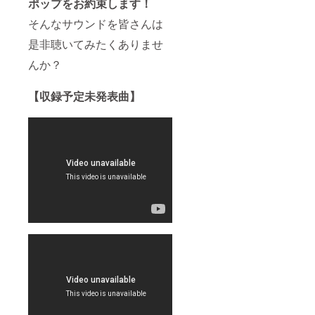
ポップをお約束します！
1989年シン
止の場
歩20分
合に
「 安全
グル『A-
そんなサウンドを皆さんは
は、
地帯、
side: ふたり
テーマ
久保田
是非聴いてみたくありませ
のスノーラ
に則り
利伸、
んか？
『音楽
バー
ンド／B-
と太陽
ビー
side: Winter
と食と
ボーイ
【収録予定未発表曲】
Love』神立
釣り』
ズ、RC
を語る
サクセ
高原スキー
会と
ション
場イメージ
し、伊
など数
豆スタ
多くの
テーマソン
ジオ見
アー
グをリリー
学＆一
ティス
ス。 1990年
泊食事
トを輩
付きご
出した
シングル
招待、
本格的
『A-side: 愛
完成CD
レコー
しのジュリ
プレゼ
ディン
ント、
グスタ
アス／B-
完成CD
ジオに
side: 羽のな
リリー
てレ
ス記念
コー
い孔雀』TBS
30周年
ディン
テレビ「ス
ライブ
グシー
キーにし
へのご
ンを間
招待は
近で見
て」主題歌