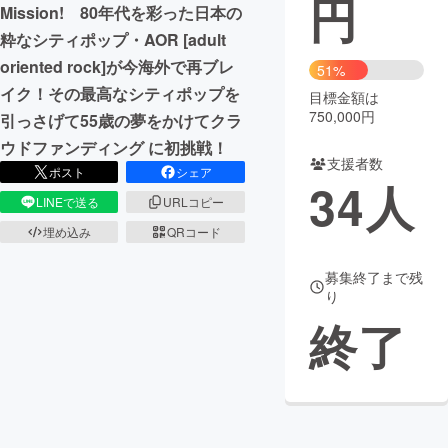
円
Mission! 80年代を彩った日本の
粋なシティポップ・AOR [adult
まちづくり・地域活性化
oriented rock]が今海外で再ブレ
51%
イク！その最高なシティポップを
目標金額は
CAMPFIRE for Social Good
CAMPFIRE Creation
750,000円
引っさげて55歳の夢をかけてクラ
CAMPFIREふるさと納税
machi-ya
コミュニティ
ウドファンディング に初挑戦！
支援者数
ポスト
シェア
34
人
LINEで送る
URLコピー
埋め込み
QRコード
募集終了まで残
り
終了