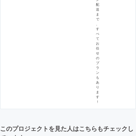
配
送
ま
で
、
す
べ
て
お
任
せ
の
プ
ラ
ン
も
あ
り
ま
す
！
このプロジェクトを見た人はこちらもチェックし