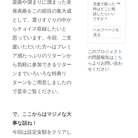
楽曲や溜まりに溜まった未
10 曲中、 7
豆スタ
る完成
ショッ
支援で困った
ジオへ
CDリ
ト写真
時はどこに相
曲が CM タ
発表曲をこの節目の集大成
ご招待
リース
撮影権
談したらいい
イアップ曲
【普段
記念30
「※支援
ですか？
として、選りすぐりの中か
となる。 翌
関係者
周年ラ
時に必
以外立
イブへ
らチョイス収録したいと
ず備考
年にはハワ
ヘルプページを
ち入る
ご招
欄にご
見る
イレコー
思っています。今回、ご支
こので
待。 ・
希望の
きない
伊豆ス
ディンによ
お名前
援いただいた方へはプレミ
スタジ
タジオ
をご記
るセカンド
このプロジェクト
オ公開
での参
入くだ
ア感たっぷりのリターンか
アルバム『
の問題報告は
こち
見学と
加者
さ
一泊
ショッ
ら
よりお問い合わ
い。」
STEP on the
ら気軽に参加できるリター
バーベ
ト写真
「※記入
せください
"cherry"
キュー
を別枠
ンまでいろいろな特典リ
がない
Wave 』をリ
食事付
でCD盤
場合は
ターンをご用意しましたの
き】
ライ
CAMPF
リース。ハ
釣った
ナー
IREにて
ワイをテー
で是非ご覧ください。
魚で酒
ノーツ
使用さ
盛り、
へ掲
マにハワイ
れてい
みんな
載。 ・
るハン
で絶大なる
で語り
「2019
ドル
人気を誇る
いただ
年3月30
ネーム
で、ここからはマジメな大
きま
日〜31
を使用
サーフ
しょ
日 」伊
させて
事な話ね！
ミュージッ
う。捌
豆スタ
頂きま
クの帝王カ
今回は設定金額をクリアし
ける方
ジオで
すご了
大歓
行われ
承くだ
ラパナが参