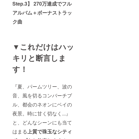
Step.3】 270万達成でフル
に開
ベ
フジの番組
催。 釣
キュー
製作陣にも
アルバム＋ボーナストラッ
りに関
！）
多大なる高
する詳
※（現地
ク曲
細は後
までの
い評価を得
日ご連
往復移
る。 これを
絡しま
動交通
す。
費は自
きっかけに
（※現地
己負担
▼これだけはハッ
FM フジにお
までの
となり
いて約 2 年
往復移
ます）
キリと断言しま
動交通
【交
半の間、川
費、渡
通】東
村自らの選
す！
船代、
京駅か
曲による音
エサ
ら踊り
代、釣
子号で2
楽性の高い 1
行上で
時間7
『夏、パームツリー、波の
時間番組
の飲食
分 最
代は実
寄りの
「HAVE A
音、風を切るコンバーチブ
費とな
駅は伊
GOOD-TIME
りま
豆高
ル、都会のネオンにベイの
／毎週日曜
す。）
原、駅
※予備日
からス
夜景。時に甘く切なく...』
午前10時」
の13日
タジオ
のパーソナ
と、どんなシーンにも当て
も天候
までは
リティーを
による
タク
はまる
上質で珠玉なシティ
釣り自
シーで3
勤める。
体が中
分、徒