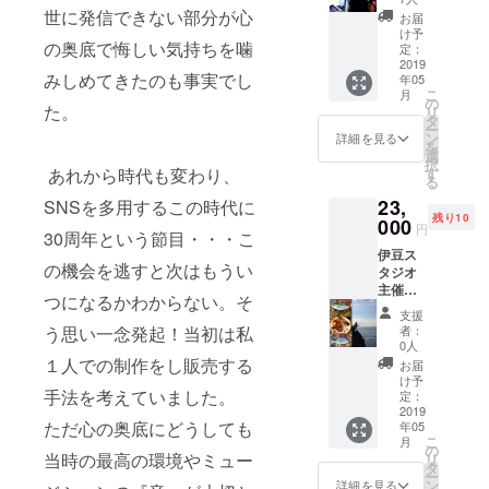
い。」
川村康一
・新曲2
世に発信できない部分が心
Special
お届
曲収録
Thanx
with Sunrise
け予
の奥底で悔しい気持ちを噛
CD（ス
」とし
定：
Party を結成
トレッ
2019
てお名
みしめてきたのも事実でし
年05
し、主に新
チゴー
前をCD
こ
月
ル次第
盤ライ
の
宿ルイード
た。
リ
で曲数
ナー
タ
ー
ではデ
増加）
ノーツ
ン
詳細を見る
を
・過去
ビュー前の
にクレ
選
択
音源１
ジッ
あれから時代も変わり、
す
徳永英明と
る
曲ダウ
ト。 ・
のジョイン
23,
SNSを多用するこの時代に
ンロー
2019年
残り10
ド販売
000
2月24日
トライブを
円
30周年という節目・・・こ
（クラ
（日）
超満員で終
伊豆ス
ウド
池袋
の機会を逃すと次はもうい
タジオ
える他、渋
ファン
Absolut
主催コ
ディン
e
谷ライブイ
つになるかわからない。そ
ラボプ
グ 限
Blue（
支援
ン、 Egg-
ロジェ
定） ・
東京）
う思い一念発起！当初は私
者：
クト
「
man での
にて行
0人
『音楽
Special
１人での制作をし販売する
うバー
お届
LIVE 活動を
と太陽
Thanx
スデー
け予
精力的に行
手法を考えていました。
と食と
」とし
定：
ライブ
釣り』
2019
てお名
へご招
う。 1986 年
ただ心の奥底にどうしても
年05
コース
前をCD
待。 ・
こ
レコード会
月
・新曲2
盤ライ
の
上記ラ
当時の最高の環境やミュー
リ
曲収録
社、プロダ
ナー
タ
イブ終
ー
CD（ス
ノーツ
ン
了後、
詳細を見る