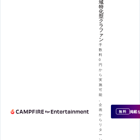
域
特
化
型
ク
ラ
フ
ァ
ン
手
数
料
0
円
か
ら
実
施
可
能
。
企
画
掲載
無料
か
ら
リ
タ
ー
ン