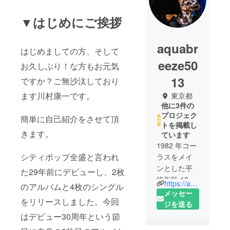
▼はじめにご挨拶
aquabr
はじめましての方、そして
eeze50
お久しぶり！な方もお元気
13
ですか？ご無沙汰しており
ます川村康一です。
東京都
他に3件の
プロジェク
簡単に自己紹介をさせて頂
トを掲載し
きます。
ています
1982 年コー
シティポップ全盛と言われ
ラスをメイ
ンとした平
た29年前にデビューし、2枚
均年齢 18 歳
https://aormusiccafe.wixsite.com/website
のアルバムと4枚のシングル
が集まり結
メッセー
をリリースしました。今回
成した高校
ジを送る
生8人組ロッ
はデビュー30周年という節
クバンド