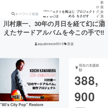
新
ロ
規
グ
会
プロジェクトを掲
はじ
プロジェクト
/
載するには
める
をさがす
イ
員
ン
登
川村康一、30年の月日を経て幻に消
録
えたサードアルバムを今この手で‼︎
人気のプロ
注目のリ
注目の新着プロ
募集終了が近いプ
もうすぐ公開
aquabreeze5013
音楽
ジェクト
ターン
ジェクト
ロジェクト
されます
アート・写真
音楽
現在の支援総
額
388,
テクノロジー・ガジェット
ゲーム・サ
900
映像・映画
書籍・雑誌
ビジネス・起業
チャレンジ
''80's City Pop'' Restore