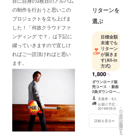
目に自身の3枚目のアルバム
（MOZANBE
リターンを
の制作を行おうと思いこの
EK ）が始
動。 原宿サ
プロジェクトを立ち上げま
選ぶ
ンビスタ、
した！「何故クラウドファ
クロコダイ
ンディング で？」は下記に
目標金額
ル、そして
未達でも
まだ高校生
綴っていきますので宜しけ
リターン
ながら、国
ればご一読頂ければと思い
が届きま
立音大の学
す
(All-in
ます。
園祭に招か
方式)
れライブを
1,800
円
するなど勢
ダウンロード販
力的に活
売コース ・新曲
動。 同年行
2曲ダウンロード
販売（ストレッ
われた音楽
支援者：6人
チゴール次第で
コンテスト
お届け予定：
曲数増加） ・過
こ
2019年05月
の
NHK ヤング
去音源１曲ダウ
リ
タ
ンロード販売
ミュージッ
ー
ン
（クラウドファ
詳細を見る
を
クフェス
選
ンディング 限
択
す
定）
ティバル東
る