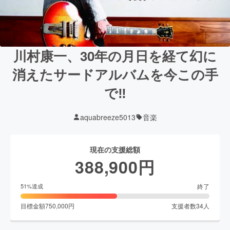
川村康一、30年の月日を経て幻に
消えたサードアルバムを今この手
で‼︎
aquabreeze5013
音楽
現在の支援総額
388,900
円
終了
51
%達成
目標金額
750,000
円
支援者数
34
人