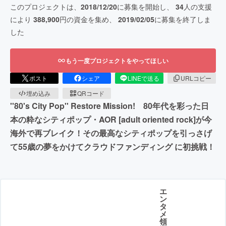
このプロジェクトは、
2018/12/20
に募集を開始し、
34
人の支援
により
388,900
円の資金を集め、
2019/02/05
に募集を終了しま
した
もう一度プロジェクトをやってほしい
ポスト
シェア
LINEで送る
URLコピー
埋め込み
QRコード
''80's City Pop'' Restore Mission! 80年代を彩った日
本の粋なシティポップ・AOR [adult oriented rock]が今
海外で再ブレイク！その最高なシティポップを引っさげ
て55歳の夢をかけてクラウドファンディング に初挑戦！
エ
ン
タ
メ
領