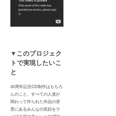
ジャ
るとい
カ J-POPア
ケット
うとて
ルバム
や磯靴
も貴重
チャート最
の常識
でプレ
的な装
ミアム
高4位。
備のあ
な時間
Apple Music
る方。
を過ご
スペイン J-
釣りで
せま
出たゴ
す。 ま
POPアルバ
ミは持
た、プ
ムチャート
ち帰る
ライ
などの
ベート
最高6位。
▼このプロジェク
自然に
なマル
他、韓国、
対する
秘話や
タイ、オー
トで実現したいこ
ルール
スタジ
やマ
オ中庭
ストラリア
ナーを
でバー
と
で楽曲が
守れる
ベ
チャートイ
方】
キュー
「※支援
も！」
ンするなど
時に必
「※支援
30周年記念CD制作はもちろ
世界でも注
ず備考
時に必
んのこと、すべての人達が
欄にご
ず備考
目されてい
希望の
欄にご
る。
関わって作られた作品の背
お名前
希望の
(注)airレーベ
をご記
お名前
景にあるみんなの笑顔をラ
入くだ
をご記
ル（山下達
さ
入くだ