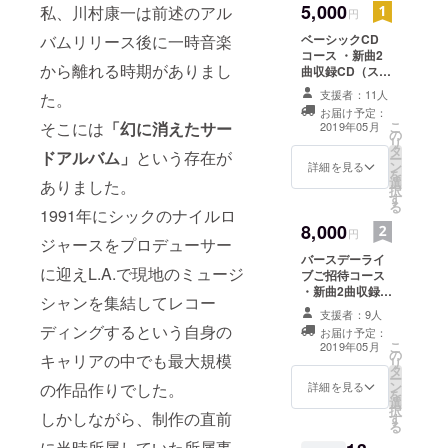
京大会
5,000
私、川村康一は前述のアル
円
（NHKホー
バムリリース後に一時音楽
ベーシックCD
ル）におい
コース ・新曲2
から離れる時期がありまし
て銀賞を獲
曲収録CD（スト
レッチゴール次
得。 その時
支援者：11人
た。
第で曲数増加）
ゲストの佐
お届け予定：
・過去音源１曲
そこには
「幻に消えたサー
こ
2019年05月
の
野元春氏よ
ダウンロード販
リ
タ
売（クラウド
ドアルバム」
という存在が
りメンバー
ー
ン
ファンディング
詳細を見る
を
楽屋へ案内
選
限定） ・「
ありました。
択
す
Special Thanx
され個人的
る
1991年にシックのナイルロ
」としてお名前
に高い評価
8,000
をCD盤ライナー
円
ジャースをプロデューサー
を得るが、
ノーツにクレ
バースデーライ
ジット。 「※支
その直後バ
に迎えL.A.で現地のミュージ
ブご招待コース
援時に必ず備考
ンドは解
・新曲2曲収録
欄にご希望のお
シャンを集結してレコー
CD（ストレッチ
散。 翌年、
名前をご記入く
支援者：9人
ゴール次第で曲
ださい。」 「※
ディングするという自身の
川村は自ら
お届け予定：
数増加） ・過去
記入がない場合
こ
2019年05月
の
のバンド
音源１曲ダウン
キャリアの中でも最大規模
はCAMPFIREに
リ
タ
ロード販売（ク
て使用されてい
HOO-CHII-
ー
ン
の作品作りでした。
ラウドファン
詳細を見る
るハンドルネー
を
KOO を結成
選
ディング 限定）
ムを使用させて
択
しかしながら、制作の直前
す
・「 Special
し、デモ
頂きますご了承
る
Thanx 」として
ください。 ※ま
テープ制
に当時所属していた所属事