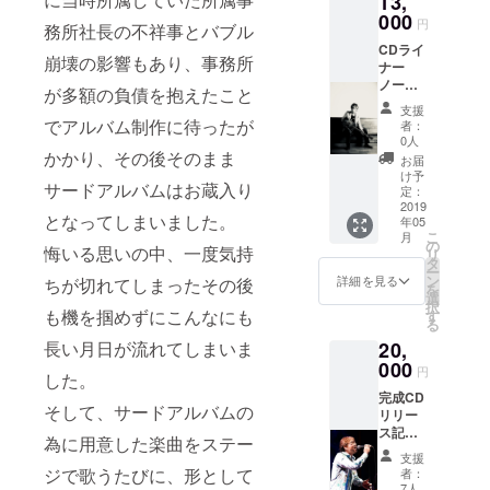
13,
お名前をCD盤ラ
た特定の人物を
000
作、 LIVE 活
イナーノーツに
円
比喩するお名前
務所社長の不祥事とバブル
クレジット。 ・
動で再始
や公序良俗に反
CDライ
2019年2月24日
崩壊の影響もあり、事務所
するお名前は掲
動。 前年に
ナー
（日）池袋
載をお断りする
ノーツ
出場した
Absolute
が多額の負債を抱えたこと
事が御座いま
記念撮
Blue（東京）に
支援
す、ご注意くだ
NHK ヤング
影コー
でアルバム制作に待ったが
て行うバース
者：
さい。」
ス ・新
ミュージッ
0人
デーライブへご
曲2曲収
かかり、その後そのまま
招待。 「※支援
お届
クフェス
録
け予
時に必ず備考欄
ティバルに
サードアルバムはお蔵入り
CD（ス
定：
にご希望のお名
トレッ
2019
おいて審査
前をご記入くだ
となってしまいました。
年05
チゴー
さい。」 「※記
員特別賞を
こ
月
ル次第
の
入がない場合は
悔いる思いの中、一度気持
リ
受賞。その
で曲数
タ
CAMPFIREにて
ー
増加）
ン
詳細を見る
ちが切れてしまったその後
時の審査
使用されている
を
・過去
選
ハンドルネーム
択
員、林 立夫
音源１
も機を掴めずにこんなにも
す
を使用させて頂
る
曲ダウ
氏、ゲスト
きますご了承く
長い月日が流れてしまいま
20,
ンロー
ださい。 ※また
のカシオペ
ド販売
000
特定の人物を比
円
した。
アにサウン
（クラ
喩するお名前や
完成CD
ウド
ド性や歌を
公序良俗に反す
そして、サードアルバムの
リリー
ファン
るお名前は掲載
高く評価さ
ス記念
ディン
為に用意した楽曲をステー
をお断りする事
ライブ
れる。 その
グ 限
が御座います、
支援
ご招待
定） ・
ジで歌うたびに、形として
者：
後、新たに
ご注意くださ
コース
「
7人