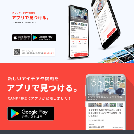
迎！
る公開
さい。
加。同アル
★2019
レコー
※また特
年4月6
ディン
バムからも 5
定の人
日
グ「一
物を比
曲の CM タ
（土）
泊朝食
喩する
イアップが
磯釣り
付き＆
お名前
イベン
バーベ
や公序
決まり、当
ト開催
キュー
良俗に
時大人気の
（石廊
」へご
反する
音楽ラジオ
崎「渡
招待
お名前
船：橋
（本人
は掲載
番組 TBS
本屋」
の歌入
をお断
「サーフ＆
現地集
れやゲ
りする
合） 釣
スト
スノー」の
事が御
りの後
アー
座いま
パーソナリ
は伊豆
ティス
す、ご
ティーでア
スタジ
ト、
注意く
オへ一
ミュー
ださ
ナウンサー
泊。宴
ジシャ
い。」
の故松宮一
会バー
ンによ
彦氏に大変
ベ
るレ
キュー
コー
気に入られ
。 天候
ディン
番組の常連
不良の
グシー
場合は
ンを生
アーティス
翌週13
で体感&
トとなる。
日
みんな
また、 FM
（土）
でバー