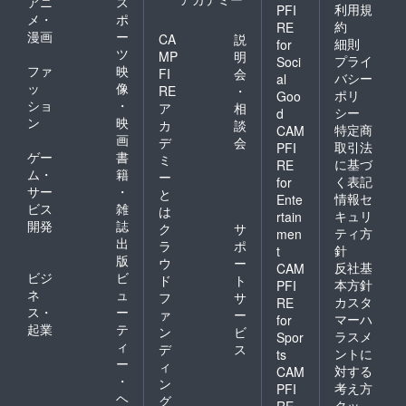
アニ
ス
1989年シン
止の場
歩20分
利用規
PFI
メ・
ポ
合に
「 安全
グル『A-
約
RE
漫画
ー
は、
地帯、
CA
説
細則
for
side: ふたり
テーマ
久保田
ツ
MP
明
プライ
Soci
のスノーラ
に則り
利伸、
ファ
映
FI
会
バシー
al
『音楽
バー
ンド／B-
ッ
像
RE
・
ポリ
と太陽
ビー
Goo
side: Winter
ショ
・
ア
相
と食と
ボーイ
シー
d
ン
映
Love』神立
釣り』
ズ、RC
カ
談
特定商
CAM
を語る
サクセ
画
デ
会
高原スキー
取引法
PFI
会と
ション
ゲー
書
ミ
に基づ
場イメージ
RE
し、伊
など数
ム・
籍
ー
く表記
for
豆スタ
多くの
テーマソン
サー
・
と
ジオ見
アー
情報セ
Ente
グをリリー
ビス
雑
は
学＆一
ティス
キュリ
rtain
ス。 1990年
開発
誌
泊食事
トを輩
ク
サ
ティ方
men
付きご
出した
出
シングル
ラ
ポ
針
t
招待、
本格的
版
ウ
ー
『A-side: 愛
反社基
CAM
完成CD
レコー
ビジ
ビ
ド
ト
しのジュリ
プレゼ
ディン
本方針
PFI
ネ
ュ
フ
サ
ント、
グスタ
カスタ
RE
アス／B-
ス・
ー
完成CD
ジオに
ァ
ー
マーハ
for
side: 羽のな
リリー
てレ
起業
テ
ン
ビ
ラスメ
Spor
ス記念
コー
い孔雀』TBS
ィ
デ
ス
ントに
ts
30周年
ディン
ー
テレビ「ス
ィ
対する
ライブ
グシー
CAM
・
ン
キーにし
へのご
ンを間
考え方
PFI
ヘ
招待は
近で見
グ
て」主題歌
クッ