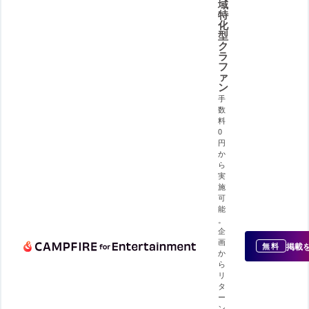
域
特
化
型
ク
ラ
フ
ァ
ン
手
数
料
0
円
か
ら
実
施
可
能
。
企
画
掲載
無料
か
ら
リ
タ
ー
ン