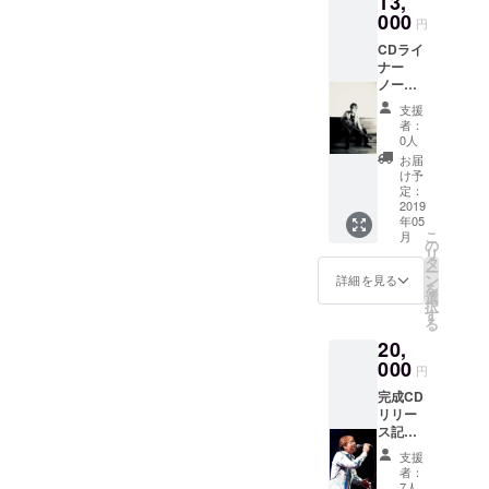
13,
お名前をCD盤ラ
た特定の人物を
000
作、 LIVE 活
イナーノーツに
円
比喩するお名前
クレジット。 ・
動で再始
や公序良俗に反
CDライ
2019年2月24日
するお名前は掲
動。 前年に
ナー
（日）池袋
載をお断りする
ノーツ
出場した
Absolute
事が御座いま
記念撮
Blue（東京）に
支援
す、ご注意くだ
NHK ヤング
影コー
て行うバース
者：
さい。」
ス ・新
ミュージッ
0人
デーライブへご
曲2曲収
招待。 「※支援
お届
クフェス
録
け予
時に必ず備考欄
ティバルに
CD（ス
定：
にご希望のお名
トレッ
2019
おいて審査
前をご記入くだ
年05
チゴー
さい。」 「※記
員特別賞を
こ
月
ル次第
の
入がない場合は
リ
受賞。その
で曲数
タ
CAMPFIREにて
ー
増加）
ン
詳細を見る
時の審査
使用されている
を
・過去
選
ハンドルネーム
択
員、林 立夫
音源１
す
を使用させて頂
る
曲ダウ
氏、ゲスト
きますご了承く
20,
ンロー
ださい。 ※また
のカシオペ
ド販売
000
特定の人物を比
円
アにサウン
（クラ
喩するお名前や
完成CD
ウド
ド性や歌を
公序良俗に反す
リリー
ファン
るお名前は掲載
高く評価さ
ス記念
ディン
をお断りする事
ライブ
れる。 その
グ 限
が御座います、
支援
ご招待
定） ・
者：
後、新たに
ご注意くださ
コース
「
7人