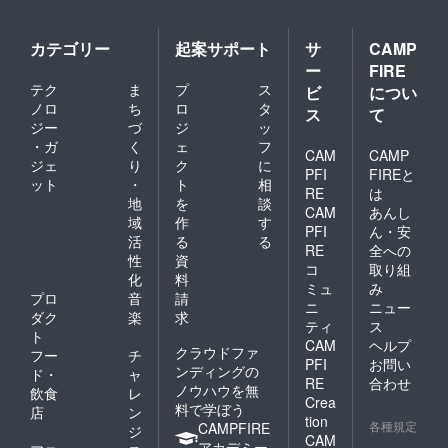
に開
ベ
フジの番組
催。 釣
キュー
製作陣にも
りに関
！）
カテゴリー
起案サポート
サ
CAMP
多大なる高
する詳
※（現地
ー
FIRE
細は後
までの
い評価を得
テク
ま
プ
ス
日ご連
往復移
ビ
につい
る。 これを
絡しま
動交通
ノロ
ち
ロ
タ
ス
て
す。
費は自
きっかけに
ジー
づ
ジ
ッ
（※現地
己負担
FM フジにお
・ガ
く
ェ
フ
までの
となり
CAM
CAMP
ジェ
り
ク
に
いて約 2 年
往復移
ます）
PFI
FIREと
ット
・
ト
相
動交通
【交
半の間、川
RE
は
費、渡
通】東
地
を
談
村自らの選
CAM
あんし
船代、
京駅か
域
作
す
PFI
ん・安
曲による音
エサ
ら踊り
活
る
る
代、釣
子号で2
RE
全への
楽性の高い 1
性
資
行上で
時間7
コ
取り組
時間番組
化
料
の飲食
分 最
ミュ
み
代は実
寄りの
プロ
音
請
「HAVE A
ニ
ニュー
費とな
駅は伊
ダク
楽
求
GOOD-TIME
ティ
ス
りま
豆高
ト
／毎週日曜
CAM
ヘルプ
す。）
原、駅
クラウドファ
フー
チ
※予備日
からス
PFI
お問い
午前10時」
ンディングの
ド・
ャ
の13日
タジオ
RE
合わせ
のパーソナ
ノウハウを無
飲食
レ
も天候
までは
Crea
料で学ぼう
リティーを
による
タク
店
ン
tion
釣り自
シーで3
各種規定
CAMPFIRE
ジ
勤める。
CAM
体が中
分、徒
アカデミー