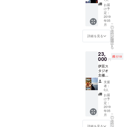
い。」
川村康一
・新曲2
Special
お届
曲収録
Thanx
with Sunrise
け予
CD（ス
」とし
定：
Party を結成
トレッ
2019
てお名
年05
し、主に新
チゴー
前をCD
こ
月
ル次第
盤ライ
の
宿ルイード
リ
で曲数
ナー
タ
ー
ではデ
増加）
ノーツ
ン
詳細を見る
を
・過去
ビュー前の
にクレ
選
択
音源１
ジッ
す
徳永英明と
る
曲ダウ
ト。 ・
のジョイン
23,
ンロー
2019年
残り10
ド販売
000
2月24日
トライブを
円
（クラ
（日）
超満員で終
伊豆ス
ウド
池袋
タジオ
える他、渋
ファン
Absolut
主催コ
ディン
e
谷ライブイ
ラボプ
グ 限
Blue（
支援
ン、 Egg-
ロジェ
定） ・
東京）
者：
クト
「
man での
にて行
0人
『音楽
Special
うバー
お届
LIVE 活動を
と太陽
Thanx
スデー
け予
精力的に行
と食と
」とし
定：
ライブ
釣り』
2019
てお名
へご招
う。 1986 年
年05
コース
前をCD
待。 ・
こ
レコード会
月
・新曲2
盤ライ
の
上記ラ
リ
曲収録
社、プロダ
ナー
タ
イブ終
ー
CD（ス
ノーツ
ン
了後、
詳細を見る