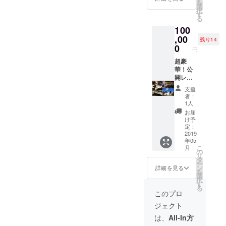
クションに
を
トレッ
にクレ
選
同会場
択
送ったデモ
チゴー
ジッ
す
にて集
る
ル次第
ト。 ・
テープが高
合記念
100
で曲数
2019年
写真撮
く評価さ
増加）
,00
2月24日
影。撮
残り14
れ、数社の
・過去
（日）
0
影写真
円
音源１
池袋
をCD盤
プロダク
曲ダウ
超豪
Absolut
ライ
ションから
ンロー
華！公
e
ナー
ド販売
開レ
アーティス
Blue（
ノーツ
（クラ
コー
東京）
に掲
ト、作家と
支援
ウド
ディン
にて行
載。
者：
しての誘い
ファン
グ参加
うバー
「※支援
1人
ディン
コース
スデー
を受ける。
時に必
お届
グ 限
・新曲2
ライブ
ず備考
け予
満を持し
定） ・
曲収録
へご招
定：
欄にご
て、キティ
「
CD（ス
2019
待。 ・
希望の
年05
Special
トレッ
上記ラ
お名前
アーティス
こ
月
Thanx
チゴー
イブ終
の
をご記
リ
ト（当時所
」とし
ル次第
了後、
タ
入くだ
ー
てお名
で曲数
属アーティ
同会場
ン
さ
詳細を見る
を
前をCD
増加）
にて集
選
い。」
スト：安全
択
盤ライ
・過去
合記念
す
「※記入
る
地帯、久保
ナー
音源１
写真撮
がない
このプロ
ノーツ
曲ダウ
影。撮
田利伸、
場合は
ジェクト
にクレ
ンロー
影写真
CAMPF
バービー
ジッ
ド販売
をCD盤
IREにて
は、
All-In方
ボーイズ、
ト。 ・
（クラ
ライ
使用さ