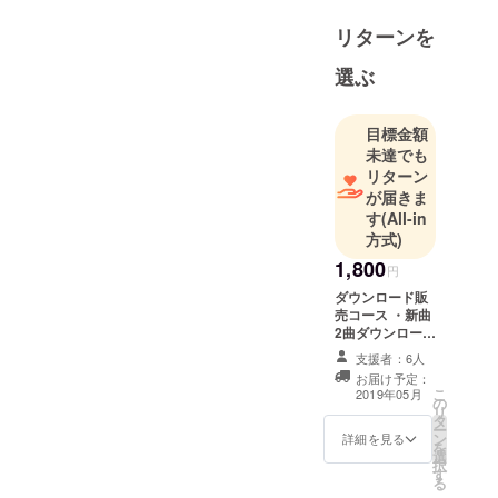
（MOZANBE
リターンを
EK ）が始
動。 原宿サ
選ぶ
ンビスタ、
クロコダイ
目標金額
ル、そして
未達でも
まだ高校生
リターン
ながら、国
が届きま
立音大の学
す
(All-in
園祭に招か
方式)
れライブを
1,800
円
するなど勢
ダウンロード販
力的に活
売コース ・新曲
動。 同年行
2曲ダウンロード
販売（ストレッ
われた音楽
支援者：6人
チゴール次第で
コンテスト
お届け予定：
曲数増加） ・過
こ
2019年05月
の
NHK ヤング
去音源１曲ダウ
リ
タ
ンロード販売
ミュージッ
ー
ン
（クラウドファ
詳細を見る
を
クフェス
選
ンディング 限
択
す
定）
ティバル東
る