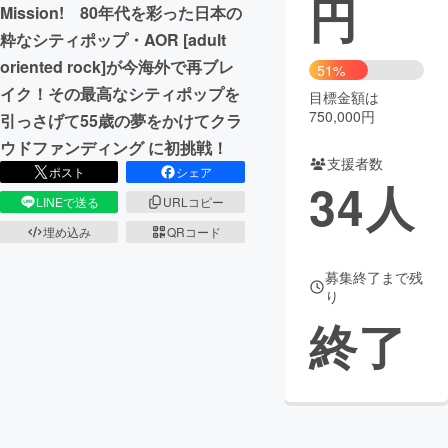
円
Mission! 80年代を彩った日本の
粋なシティポップ・AOR [adult
まちづくり・地域活性化
oriented rock]が今海外で再ブレ
51%
イク！その最高なシティポップを
目標金額は
CAMPFIRE for Social Good
CAMPFIRE Creation
750,000円
引っさげて55歳の夢をかけてクラ
CAMPFIREふるさと納税
machi-ya
コミュニティ
ウドファンディング に初挑戦！
支援者数
ポスト
シェア
34
人
LINEで送る
URLコピー
埋め込み
QRコード
募集終了まで残
り
終了