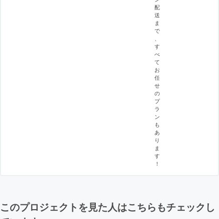
配
送
ま
で
、
す
べ
て
お
任
せ
の
プ
ラ
ン
も
あ
り
ま
す
！
このプロジェクトを見た人はこちらもチェックし