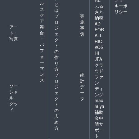
RE
予定通
学。
ル
と
キーポ
ふる
をリリー
り敢行
ミュー
ス
は
リシー
さと
ス。 2019年
いたし
ジシャ
ケ
プ
実
納税
ます。
ンの演
にデビュー
ア
ロ
施
この場
奏や本
AD
30周年を迎
アー
舞
ジ
事
合は差
人の歌
FOR
ト・
台
額分と
入れ
えここで新
ェ
例
ALL
して5千
等、実
写真
・
ク
たな決意。
HIO
円返金
際に
パ
ト
昨年31年の
KOS
いたし
ヘッド
フ
の
ます。
フォン
HI
時を経て念
ォ
作
【参加
を通し
JFA
願のサード
ー
条件：
てリア
り
クラ
アルバム
渡船に
ルタイ
マ
方
ウド
よる磯
ムに体
ン
「MY
プ
統
ファ
釣り経
感！ 関
ス
ロ
計
PRIMARY
験があ
係者以
ン
ソー
ジ
デ
る方。
外立ち
COLORS」
ディ
シャ
初心者
入るこ
ェ
ー
ング
を発表。シ
でもベ
とので
ル
ク
タ
mac
ティポップ
テラン
きない
グッ
ト
hi-ya
の方の
空間で
に新たな風
ド
の
補助
同行の
生のレ
と世界観を
広
ある
コー
金申
め
纏い話題と
方。磯
ディン
請サ
釣りに
グを一
方
なる。Apple
ポー
必要な
緒に体
ト
Musicアメリ
ライフ
感でき