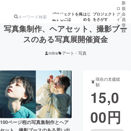
新
ロ
規
グ
会
プロジェクトを掲
はじ
プロジェクト
/
載するには
める
をさがす
イ
員
ン
登
写真集制作、ヘアセット、撮影ブー
録
スのある写真展開催資金
人気のプロ
注目のリ
注目の新着プロ
募集終了が近いプ
もうすぐ公開
mitra
アート・写真
ジェクト
ターン
ジェクト
ロジェクト
されます
アート・写真
音楽
現在の支援総
額
15,0
テクノロジー・ガジェット
ゲーム・サ
00
円
映像・映画
書籍・雑誌
100ページ程の写真集制作とヘア
ビジネス・起業
チャレンジ
セット、撮影ブースのある思い出