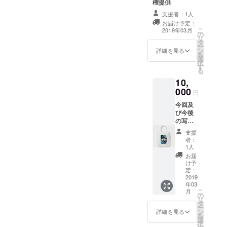
権提供
支援者：1人
お届け予定：
こ
2019年03月
の
リ
タ
ー
ン
詳細を見る
を
選
択
す
る
10,
000
円
今回及
び今後
の写真
展来場
支援
無料権
者：
提供 今
1人
回の写
お届
真集提
け予
供、写
定：
真展当
2019
年03
日のヘ
こ
月
アセッ
の
リ
ト＆
タ
ー
ブース
ン
詳細を見る
を
撮影可
選
択
能 オリ