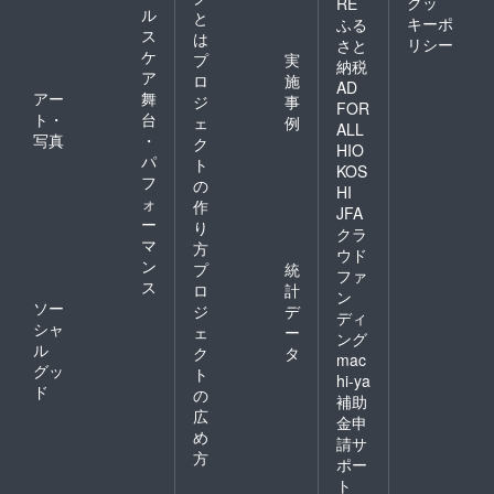
クッ
RE
ル
と
キーポ
ふる
ス
は
リシー
さと
ケ
プ
実
納税
ア
ロ
施
AD
アー
舞
ジ
事
FOR
ト・
台
ェ
例
ALL
写真
・
ク
HIO
パ
ト
KOS
フ
の
HI
ォ
作
JFA
ー
り
クラ
マ
方
ウド
ン
プ
統
ファ
ス
ロ
計
ン
ソー
ジ
デ
ディ
シャ
ェ
ー
ング
ル
ク
タ
mac
グッ
ト
hi-ya
ド
の
補助
広
金申
め
請サ
方
ポー
ト