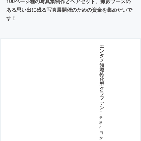
100ページ程の写真集制作とヘアセット、撮影ブースの
ある思い出に残る写真展開催のための資金を集めたいで
す！
エ
ン
タ
メ
領
域
特
化
型
ク
ラ
フ
ァ
ン
手
数
料
0
円
か