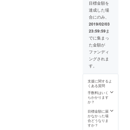
目標金額を
達成した場
合にのみ、
2019/02/03
23:59:59
ま
でに集まっ
た金額が
ファンディ
ングされま
す。
支援に関するよ
くある質問
手数料はいく
らかかります
か？
目標金額に届
かなかった場
合どうなりま
すか？