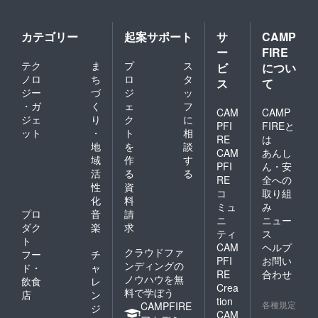
カテゴリー
起案サポート
サ
CAMP
ー
FIRE
テク
ま
プ
ス
ビ
につい
ノロ
ち
ロ
タ
ス
て
ジー
づ
ジ
ッ
・ガ
く
ェ
フ
CAM
CAMP
ジェ
り
ク
に
PFI
FIREと
ット
・
ト
相
RE
は
地
を
談
CAM
あんし
域
作
す
PFI
ん・安
活
る
る
RE
全への
性
資
コ
取り組
化
料
ミュ
み
プロ
音
請
ニ
ニュー
ダク
楽
求
ティ
ス
ト
CAM
ヘルプ
クラウドファ
フー
チ
PFI
お問い
ンディングの
ド・
ャ
RE
合わせ
ノウハウを無
飲食
レ
Crea
料で学ぼう
店
ン
tion
各種規定
CAMPFIRE
ジ
CAM