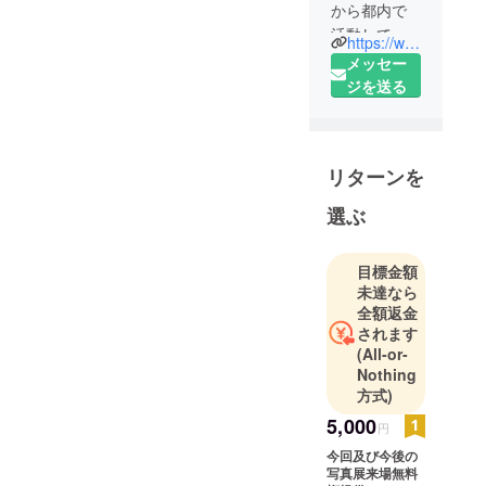
から都内で
活動してい
https://www.instagram.com/__m_i_t_r_a__/
るフリーラ
メッセー
ンスの写真
ジを送る
家、美容師
も同時にし
リターンを
選ぶ
目標金額
未達なら
全額返金
されます
(All-or-
Nothing
方式)
5,000
円
今回及び今後の
写真展来場無料