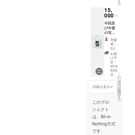
す
る
ジナル
15,
トート
バッグ
000
円
提供
今回及
び今後
の写真
展来場
支援
無料権
者：
提供 今
0人
回の写
お届
真集提
け予
供、写
定：
真展当
2019
年03
日のヘ
こ
月
アセッ
の
リ
ト＆
タ
ー
ブース
ン
詳細を見る
を
撮影可
選
択
能 オリ
す
る
ジナル
このプロ
トート
ジェクト
バッグ
提供 未
は、All-or-
公開写
Nothing方式
真公開
です。