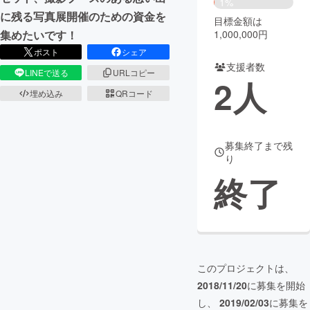
1%
に残る写真展開催のための資金を
目標金額は
まちづくり・地域活性化
1,000,000円
集めたいです！
ポスト
シェア
支援者数
CAMPFIRE for Social Good
CAMPFIRE Creation
LINEで送る
URLコピー
2
人
CAMPFIREふるさと納税
machi-ya
コミュニティ
埋め込み
QRコード
募集終了まで残
り
終了
このプロジェクトは、
2018/11/20
に募集を開始
し、
2019/02/03
に募集を