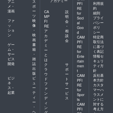
アカデミー
アニ
ス
利用規
PFI
メ・
ポ
約
RE
漫画
ー
CA
説
細則
for
ツ
MP
明
プライ
Soci
ファ
映
FI
会
バシー
al
ッ
像
RE
・
ポリ
Goo
ショ
・
ア
相
シー
d
ン
映
カ
談
特定商
CAM
画
デ
会
取引法
PFI
ゲー
書
ミ
に基づ
RE
ム・
籍
ー
く表記
for
サー
・
と
情報セ
Ente
ビス
雑
は
キュリ
rtain
開発
誌
ク
サ
ティ方
men
出
ラ
ポ
針
t
版
ウ
ー
反社基
CAM
ビジ
ビ
ド
ト
本方針
PFI
ネ
ュ
フ
サ
カスタ
RE
ス・
ー
ァ
ー
マーハ
for
起業
テ
ン
ビ
ラスメ
Spor
ィ
デ
ス
ントに
ts
ー
ィ
対する
CAM
・
ン
考え方
PFI
ヘ
グ