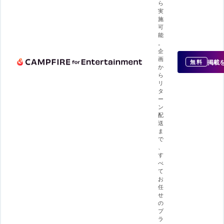
ら
実
施
可
能
。
企
画
掲載
無料
か
ら
リ
タ
ー
ン
配
送
ま
で
、
す
べ
て
お
任
せ
の
プ
ラ