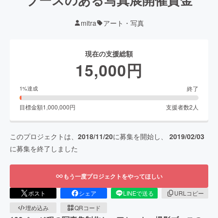
mitra
アート・写真
現在の支援総額
15,000
円
終了
1
%達成
目標金額
1,000,000
円
支援者数
2
人
このプロジェクトは、
2018/11/20
に募集を開始し、
2019/02/03
に募集を終了しました
もう一度プロジェクトをやってほしい
ポスト
シェア
LINEで送る
URLコピー
埋め込み
QRコード