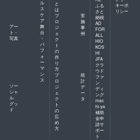
ル
と
キーポ
ふる
ス
は
リシー
さと
ケ
プ
実
納税
ア
ロ
施
AD
アー
舞
ジ
事
FOR
ト・
台
ェ
例
ALL
写真
・
ク
HIO
パ
ト
KOS
フ
の
HI
ォ
作
JFA
ー
り
クラ
マ
方
ウド
ン
プ
統
ファ
ス
ロ
計
ン
ソー
ジ
デ
ディ
シャ
ェ
ー
ング
ル
ク
タ
mac
グッ
ト
hi-ya
ド
の
補助
広
金申
め
請サ
方
ポー
ト