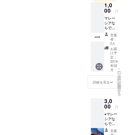
起業。日本
1,0
留学の紹介
00
円
や日本語出
マレー
張レッス
シアな
らでは
ン、通訳な
の四か
支援
どの事業を
国語で
者：
書くお
展開しなが
0人
礼メッ
お届
らABE UK
セージ
け予
(ビジネス専
(日本
定：
語、英
2019
門士)を取
年02
語、マ
得。現在は
こ
月
レー
の
リ
皇家のマカ
語、中
タ
ー
国語)
ン
詳細を見る
茶正規輸入
を
選
代理【Silent
択
す
る
Cheers 】の
3,0
開業準備
00
円
中。
●マレー
シアな
らでは
の四か
支援
国語で
者：