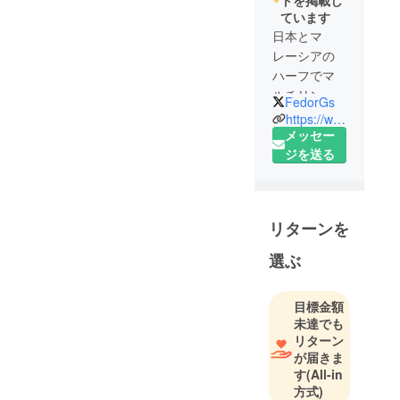
トを掲載し
ています
日本とマ
レーシアの
ハーフでマ
ルチリンガ
FedorGs
ル。
https://www.facebook.com/maxthon.leoninterworld/
日本生まれ
メッセー
日本育ちだ
ジを送る
が16歳の頃
からマレー
シアと日本
リターンを
を行き来す
るようにな
選ぶ
り、17歳で
マレーシア
目標金額
のペナンで
未達でも
LEON
リターン
INTERWOR
が届きま
LD
す
(All-in
TRADING を
方式)