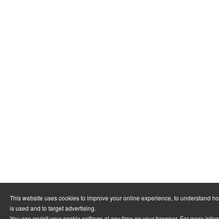
This website uses cookies to improve your online experience, to understand h
is used and to target advertising.
You can revisit your cookie settings at any time on your browser. For more info