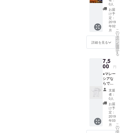
書くお
0人
礼メッ
お届
セージ
け予
(日本
定：
語、英
2019
年02
語、マ
こ
月
レー
の
リ
語、中
タ
ー
国語) ●
ン
詳細を見る
を
ペナン
選
択
のガイ
す
る
ドブッ
7,5
クには
ない地
00
円
元民が
●マレー
勧める
シアな
おすす
らでは
めレス
の四か
トラン&
支援
国語で
屋台10
者：
書くお
選
0人
礼メッ
お届
セージ
け予
(日本
定：
語、英
2019
年03
語、マ
こ
月
レー
の
リ
語、中
タ