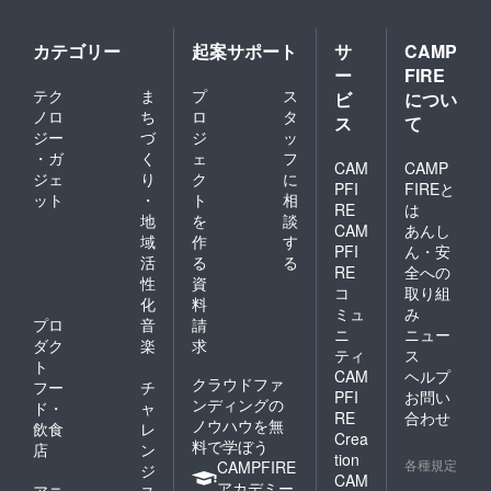
カテゴリー
起案サポート
サ
CAMP
ー
FIRE
テク
ま
プ
ス
ビ
につい
ノロ
ち
ロ
タ
ス
て
ジー
づ
ジ
ッ
・ガ
く
ェ
フ
CAM
CAMP
ジェ
り
ク
に
PFI
FIREと
ット
・
ト
相
RE
は
地
を
談
CAM
あんし
域
作
す
PFI
ん・安
活
る
る
RE
全への
性
資
コ
取り組
化
料
ミュ
み
プロ
音
請
ニ
ニュー
ダク
楽
求
ティ
ス
ト
CAM
ヘルプ
クラウドファ
フー
チ
PFI
お問い
ンディングの
ド・
ャ
RE
合わせ
ノウハウを無
飲食
レ
Crea
料で学ぼう
店
ン
tion
各種規定
CAMPFIRE
ジ
CAM
アカデミー
アニ
ス