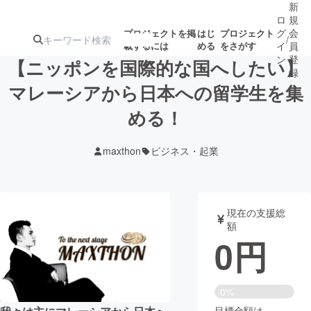
新
ロ
規
グ
会
プロジェクトを掲
はじ
プロジェクト
/
載するには
める
をさがす
イ
員
ン
登
【ニッポンを国際的な国へしたい】
録
マレーシアから日本への留学生を集
める！
人気のプロ
注目のリ
注目の新着プロ
募集終了が近いプ
もうすぐ公開
ジェクト
ターン
ジェクト
ロジェクト
されます
maxthon
ビジネス・起業
アート・写真
音楽
現在の支援総
テクノロジー・ガジェット
ゲーム・サ
額
0
円
映像・映画
書籍・雑誌
0%
ビジネス・起業
チャレンジ
目標金額は