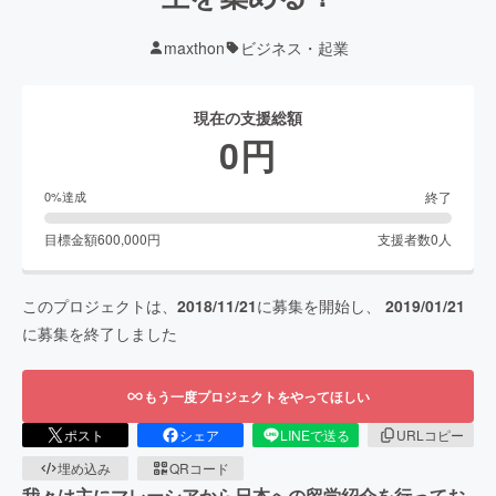
maxthon
ビジネス・起業
現在の支援総額
0
円
終了
0
%達成
目標金額
600,000
円
支援者数
0
人
このプロジェクトは、
2018/11/21
に募集を開始し、
2019/01/21
に募集を終了しました
もう一度プロジェクトをやってほしい
ポスト
シェア
LINEで送る
URLコピー
埋め込み
QRコード
我々は主にマレーシアから日本への留学紹介を行ってお