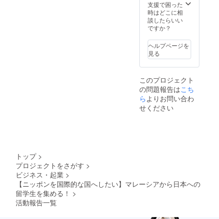
日は必
支援で困った
ず連絡
時はどこに相
が取れ
談したらいい
るよう
ですか？
にして
くださ
ヘルプページを
い。
見る
このプロジェクト
の問題報告は
こち
ら
よりお問い合わ
せください
トップ
>
プロジェクトをさがす
>
ビジネス・起業
>
【ニッポンを国際的な国へしたい】マレーシアから日本への
留学生を集める！
>
活動報告一覧