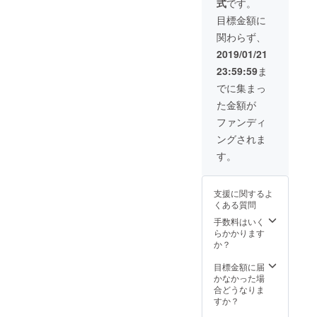
式
です。
たはホ
サイズ
テルま
をお伝
目標金額に
での送
えくだ
関わらず、
迎付
さい。※
き） 日
白のみ
2019/01/21
本語堪
ご希望
23:59:59
ま
能で陽
の品の
気な中
サイ
でに集まっ
華系マ
ズ・色
た金額が
レーシ
を備考
ア人が
欄に記
ファンディ
ご案内
載して
ングされま
しま
いただ
す。 行
きます
す。
きたい
ようお
場所や
願いい
食べた
たしま
支援に関するよ
い物が
す
くある質問
ありま
したら
手数料はいく
遠慮な
らかかります
くお伝
か？
えくだ
さい。
目標金額に届
日時や
かなかった場
時間は
合どうなりま
応相
すか？
談。 当