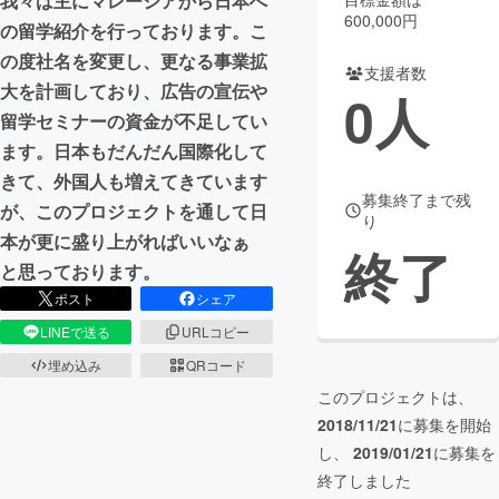
我々は主にマレーシアから日本へ
600,000円
の留学紹介を行っております。こ
まちづくり・地域活性化
の度社名を変更し、更なる事業拡
支援者数
大を計画しており、広告の宣伝や
0
人
CAMPFIRE for Social Good
CAMPFIRE Creation
留学セミナーの資金が不足してい
CAMPFIREふるさと納税
machi-ya
コミュニティ
ます。日本もだんだん国際化して
きて、外国人も増えてきています
募集終了まで残
が、このプロジェクトを通して日
り
本が更に盛り上がればいいなぁ
終了
と思っております。
ポスト
シェア
LINEで送る
URLコピー
埋め込み
QRコード
このプロジェクトは、
2018/11/21
に募集を開始
し、
2019/01/21
に募集を
終了しました