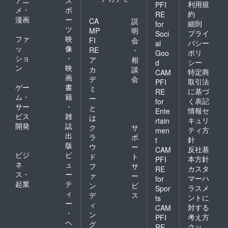
利用規
PFI
メ・
ポ
約
RE
漫画
ー
CA
説
細則
for
ツ
MP
明
プライ
Soci
ファ
映
FI
会
バシー
al
ッ
像
RE
・
ポリ
Goo
ショ
・
ア
相
シー
d
ン
映
カ
談
特定商
CAM
画
デ
会
取引法
PFI
ゲー
書
ミ
に基づ
RE
ム・
籍
ー
く表記
for
サー
・
と
情報セ
Ente
ビス
雑
は
キュリ
rtain
開発
誌
ク
サ
ティ方
men
出
ラ
ポ
針
t
版
ウ
ー
反社基
CAM
ビジ
ビ
ド
ト
本方針
PFI
ネ
ュ
フ
サ
カスタ
RE
ス・
ー
ァ
ー
マーハ
for
起業
テ
ン
ビ
ラスメ
Spor
ィ
デ
ス
ントに
ts
ー
ィ
対する
CAM
・
ン
考え方
PFI
ヘ
グ
クッ
RE