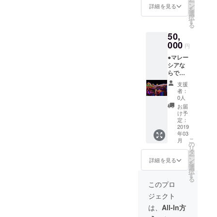
ー
国語) ●
ン
詳細を見る
を
ペナン
選
択
のガイ
す
る
ドブッ
50,
クには
ない地
000
円
元民が
●マレー
勧める
シアな
おすす
らでは
めレス
の四か
トラン&
支援
国語で
屋台10
者：
書くお
選
0人
礼メッ
●Merde
お届
セージ
ka T-
け予
(日本
shirt (マ
定：
語、英
2019
レー語
年03
語、マ
で独立
こ
月
レー
と言う
の
リ
語、中
意味) 男
タ
ー
国語) ●
女共に
ン
詳細を見る
を
ペナン
S/M/Lサ
選
択
１日ガ
イズを
す
る
イドツ
ご用意
このプロ
アー
してお
ジェクト
（ペナ
ります
ン国際
のでご
は、
All-In方
空港ま
希望の