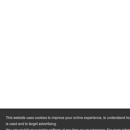
This website uses cookies to improve your online experience, to understand h
is used and to target advertising.
You can revisit your cookie settings at any time on your browser. For more info