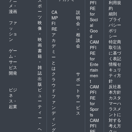
利用規
PFI
メ・
ポ
約
RE
漫画
ー
CA
説
細則
for
ツ
MP
明
プライ
Soci
ファ
映
FI
会
バシー
al
ッ
像
RE
・
ポリ
Goo
ショ
・
ア
相
シー
d
ン
映
カ
談
特定商
CAM
画
デ
会
取引法
PFI
ゲー
書
ミ
に基づ
RE
ム・
籍
ー
く表記
for
サー
・
と
情報セ
Ente
ビス
雑
は
キュリ
rtain
開発
誌
ク
サ
ティ方
men
出
ラ
ポ
針
t
版
ウ
ー
反社基
CAM
ビジ
ビ
ド
ト
本方針
PFI
ネ
ュ
フ
サ
カスタ
RE
ス・
ー
ァ
ー
マーハ
for
起業
テ
ン
ビ
ラスメ
Spor
ィ
デ
ス
ントに
ts
ー
ィ
対する
CAM
・
ン
考え方
PFI
ヘ
グ
クッ
RE