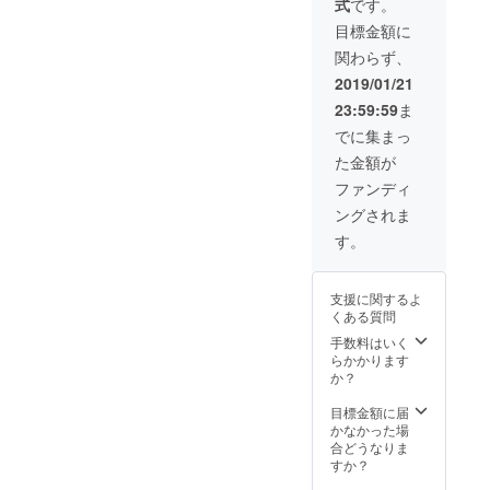
式
です。
たはホ
サイズ
テルま
をお伝
目標金額に
での送
えくだ
関わらず、
迎付
さい。※
き） 日
白のみ
2019/01/21
本語堪
ご希望
23:59:59
ま
能で陽
の品の
気な中
サイ
でに集まっ
華系マ
ズ・色
た金額が
レーシ
を備考
ア人が
欄に記
ファンディ
ご案内
載して
ングされま
しま
いただ
す。 行
きます
す。
きたい
ようお
場所や
願いい
食べた
たしま
支援に関するよ
い物が
す
くある質問
ありま
したら
手数料はいく
遠慮な
らかかります
くお伝
か？
えくだ
さい。
目標金額に届
日時や
かなかった場
時間は
合どうなりま
応相
すか？
談。 当