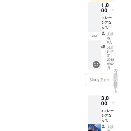
起業。日本
1,0
留学の紹介
00
円
や日本語出
マレー
張レッス
シアな
らでは
ン、通訳な
の四か
支援
どの事業を
国語で
者：
書くお
展開しなが
0人
礼メッ
お届
らABE UK
セージ
け予
(ビジネス専
(日本
定：
語、英
2019
門士)を取
年02
語、マ
得。現在は
こ
月
レー
の
リ
皇家のマカ
語、中
タ
ー
国語)
ン
詳細を見る
茶正規輸入
を
選
代理【Silent
択
す
る
Cheers 】の
3,0
開業準備
00
円
中。
●マレー
シアな
らでは
の四か
支援
国語で
者：