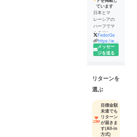
トを掲載し
ています
日本とマ
レーシアの
ハーフでマ
ルチリンガ
FedorGs
ル。
https://www.facebook.com/maxthon.leoninterworld/
日本生まれ
メッセー
日本育ちだ
ジを送る
が16歳の頃
からマレー
シアと日本
リターンを
を行き来す
るようにな
選ぶ
り、17歳で
マレーシア
目標金額
のペナンで
未達でも
LEON
リターン
INTERWOR
が届きま
LD
す
(All-in
TRADING を
方式)