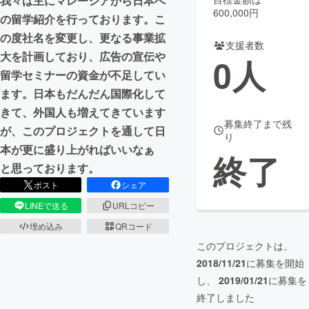
我々は主にマレーシアから日本へ
600,000円
の留学紹介を行っております。こ
まちづくり・地域活性化
の度社名を変更し、更なる事業拡
支援者数
大を計画しており、広告の宣伝や
0
人
CAMPFIRE for Social Good
CAMPFIRE Creation
留学セミナーの資金が不足してい
CAMPFIREふるさと納税
machi-ya
コミュニティ
ます。日本もだんだん国際化して
きて、外国人も増えてきています
募集終了まで残
が、このプロジェクトを通して日
り
本が更に盛り上がればいいなぁ
終了
と思っております。
ポスト
シェア
LINEで送る
URLコピー
埋め込み
QRコード
このプロジェクトは、
2018/11/21
に募集を開始
し、
2019/01/21
に募集を
終了しました