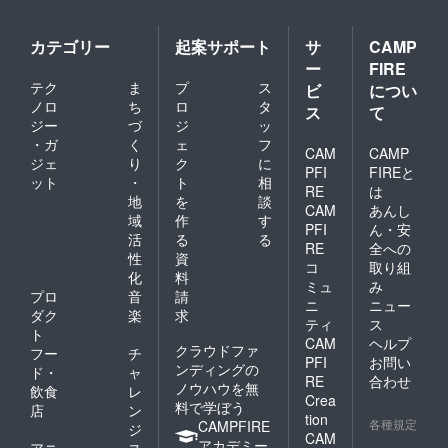
カテゴリー
起案サポート
サ
CAMP
ー
FIRE
テク
ま
プ
ス
ビ
につい
ノロ
ち
ロ
タ
ス
て
ジー
づ
ジ
ッ
・ガ
く
ェ
フ
CAM
CAMP
ジェ
り
ク
に
PFI
FIREと
ット
・
ト
相
RE
は
地
を
談
CAM
あんし
域
作
す
PFI
ん・安
活
る
る
RE
全への
性
資
コ
取り組
化
料
ミュ
み
プロ
音
請
ニ
ニュー
ダク
楽
求
ティ
ス
ト
CAM
ヘルプ
クラウドファ
フー
チ
PFI
お問い
ンディングの
ド・
ャ
RE
合わせ
ノウハウを無
飲食
レ
Crea
料で学ぼう
店
ン
tion
各種規定
CAMPFIRE
ジ
CAM
アカデミー
アニ
ス