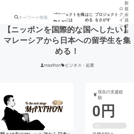
新
ロ
規
グ
会
プロジェクトを掲
はじ
プロジェクト
/
載するには
める
をさがす
イ
員
ン
登
【ニッポンを国際的な国へしたい】
録
マレーシアから日本への留学生を集
める！
人気のプロ
注目のリ
注目の新着プロ
募集終了が近いプ
もうすぐ公開
ジェクト
ターン
ジェクト
ロジェクト
されます
maxthon
ビジネス・起業
アート・写真
音楽
現在の支援総
テクノロジー・ガジェット
ゲーム・サ
額
0
円
映像・映画
書籍・雑誌
0%
ビジネス・起業
チャレンジ
目標金額は