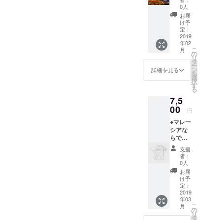
書くお
0人
礼メッ
お届
セージ
け予
(日本
定：
語、英
2019
年02
語、マ
こ
月
レー
の
リ
語、中
タ
ー
国語) ●
ン
詳細を見る
を
ペナン
選
択
のガイ
す
る
ドブッ
7,5
クには
ない地
00
円
元民が
●マレー
勧める
シアな
おすす
らでは
めレス
の四か
トラン&
支援
国語で
屋台10
者：
書くお
選
0人
礼メッ
お届
セージ
け予
(日本
定：
語、英
2019
年03
語、マ
こ
月
レー
の
リ
語、中
タ