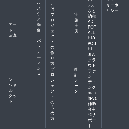
ル
と
キーポ
ふる
ス
は
リシー
さと
ケ
プ
実
納税
ア
ロ
施
AD
アー
舞
ジ
事
FOR
ト・
台
ェ
例
ALL
写真
・
ク
HIO
パ
ト
KOS
フ
の
HI
ォ
作
JFA
ー
り
クラ
マ
方
ウド
ン
プ
統
ファ
ス
ロ
計
ン
ソー
ジ
デ
ディ
シャ
ェ
ー
ング
ル
ク
タ
mac
グッ
ト
hi-ya
ド
の
補助
広
金申
め
請サ
方
ポー
ト