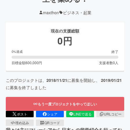
maxthon
ビジネス・起業
現在の支援総額
0
円
終了
0
%達成
目標金額
600,000
円
支援者数
0
人
このプロジェクトは、
2018/11/21
に募集を開始し、
2019/01/21
に募集を終了しました
もう一度プロジェクトをやってほしい
ポスト
シェア
LINEで送る
URLコピー
埋め込み
QRコード
我々は主にマレーシアから日本への留学紹介を行ってお