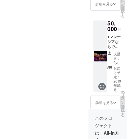
ー
国語) ●
ン
詳細を見る
を
ペナン
選
択
のガイ
す
る
ドブッ
50,
クには
ない地
000
円
元民が
●マレー
勧める
シアな
おすす
らでは
めレス
の四か
トラン&
支援
国語で
屋台10
者：
書くお
選
0人
礼メッ
●Merde
お届
セージ
ka T-
け予
(日本
shirt (マ
定：
語、英
2019
レー語
年03
語、マ
で独立
こ
月
レー
と言う
の
リ
語、中
意味) 男
タ
ー
国語) ●
女共に
ン
詳細を見る
を
ペナン
S/M/Lサ
選
択
１日ガ
イズを
す
る
イドツ
ご用意
このプロ
アー
してお
ジェクト
（ペナ
ります
ン国際
のでご
は、
All-In方
空港ま
希望の