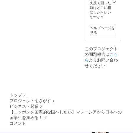
日は必
支援で困った
ず連絡
時はどこに相
が取れ
談したらいい
るよう
ですか？
にして
くださ
ヘルプページを
い。
見る
このプロジェクト
の問題報告は
こち
ら
よりお問い合わ
せください
トップ
>
プロジェクトをさがす
>
ビジネス・起業
>
【ニッポンを国際的な国へしたい】マレーシアから日本への
留学生を集める！
>
コメント