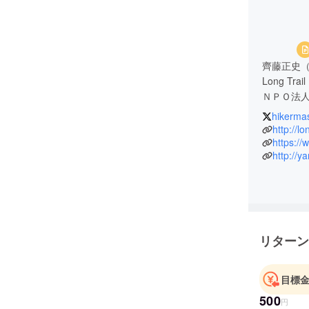
齊藤正史
Long Trail
ＮＰＯ法
hikerma
アメリカ
http://l
２０１４
https:/
http://y
テアラロ
ミューア
現在、ハ
ル普及の
リターン
目標
500
円