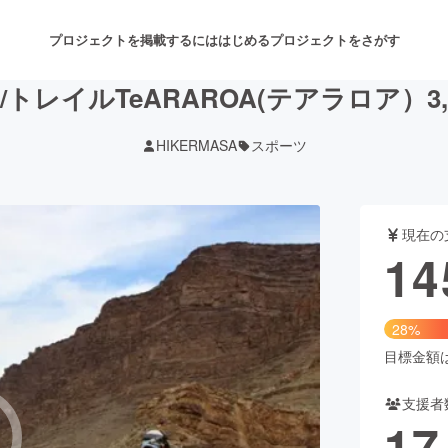
プロジェクトを掲載するには
はじめる
プロジェクトをさがす
トレイルTeARAROA(テアラロア）3,
HIKERMASA
スポーツ
注目のリターン
注目の新着プロジェクト
募集終了が近いプロジェクト
も
現在の
音楽
舞台・パフォーマンス
14
ゲーム・サービス開発
フード・飲食店
28%
書籍・雑誌出版
アニメ・漫画
目標金額は5
支援者
チャレンジ
ビューティー・ヘルスケ
17