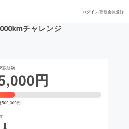
ログイン
/
新規会員登録
000kmチャレンジ
うすぐ公開されます
支援総額
プロダクト
5,000
円
ファッション
スポーツ
00,000円
数
ア
ソーシャルグッド
人