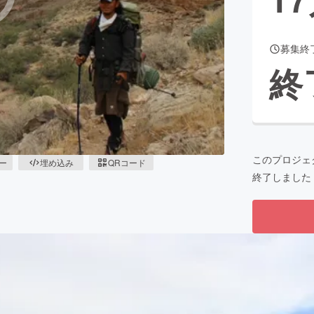
募集終
CAMPFIRE for Social Good
CAMPFIRE Creation
終
CAMPFIREふるさと納税
machi-ya
コミュニティ
このプロジェ
ピー
埋め込み
QRコード
終了しました