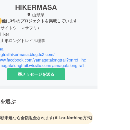
HIKERMASA
山形県
他に3件のプロジェクトを掲載しています
（サイトウ マサフミ）
 Hiker
人山形ロングトレイル理事
sa
３大ロングトレイルをスルーハイキングにて踏破。
ongtrailhikermasa.blog.fc2.com/
ー１５年シーズン・ニュージーランドのトレイル、
/www.facebook.com/yamagatalongtrail?pnref=lhc
amagatalongtrail.wixsite.com/yamagatalongtrail
ア３，０００ｋｍを踏破し、２０１５年はジョン
・トレイルを踏破。
メッセージを送る
イカーとしてトレイルを歩きながら、日本のトレイ
為に活動を行なう。
を選ぶ
金額未達なら全額返金されます
(All-or-Nothing方式)