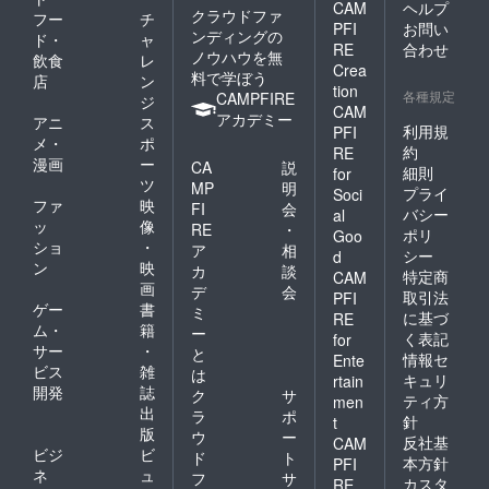
CAM
ヘルプ
クラウドファ
フー
チ
PFI
お問い
ンディングの
ド・
ャ
RE
合わせ
ノウハウを無
飲食
レ
Crea
料で学ぼう
店
ン
tion
各種規定
CAMPFIRE
ジ
CAM
アカデミー
アニ
ス
利用規
PFI
メ・
ポ
約
RE
漫画
ー
CA
説
細則
for
ツ
MP
明
プライ
Soci
ファ
映
FI
会
バシー
al
ッ
像
RE
・
ポリ
Goo
ショ
・
ア
相
シー
d
ン
映
カ
談
特定商
CAM
画
デ
会
取引法
PFI
ゲー
書
ミ
に基づ
RE
ム・
籍
ー
く表記
for
サー
・
と
情報セ
Ente
ビス
雑
は
キュリ
rtain
開発
誌
ク
サ
ティ方
men
出
ラ
ポ
針
t
版
ウ
ー
反社基
CAM
ビジ
ビ
ド
ト
本方針
PFI
ネ
ュ
フ
サ
カスタ
RE