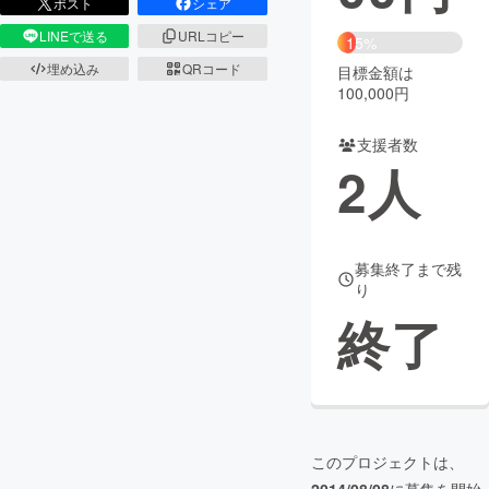
ポスト
シェア
LINEで送る
URLコピー
まちづくり・地域活性化
15%
埋め込み
QRコード
目標金額は
100,000円
CAMPFIRE for Social Good
CAMPFIRE Creation
CAMPFIREふるさと納税
machi-ya
コミュニティ
支援者数
2
人
募集終了まで残
り
終了
このプロジェクトは、