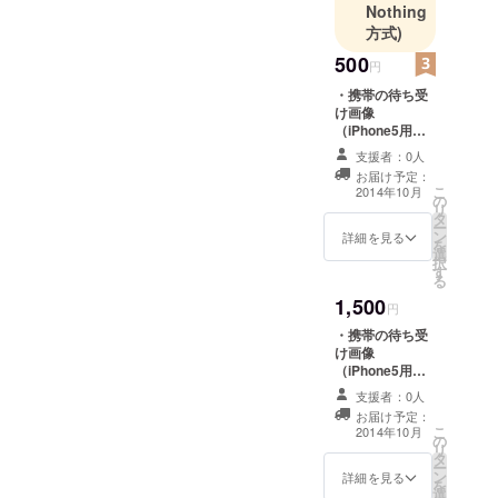
Nothing
方式)
500
円
・携帯の待ち受
け画像
（iPhone5用）5
点セットをお送
支援者：0人
りいたします。
お届け予定：
こ
2014年10月
の
リ
タ
ー
ン
詳細を見る
を
選
択
す
る
1,500
円
・携帯の待ち受
け画像
（iPhone5用）5
点セットをお送
支援者：0人
りいたします。
お届け予定：
・「hobo
こ
2014年10月
の
collection」オリ
リ
タ
ジナルミニス
ー
ン
テッカーを1枚お
詳細を見る
を
選
送りいたしま