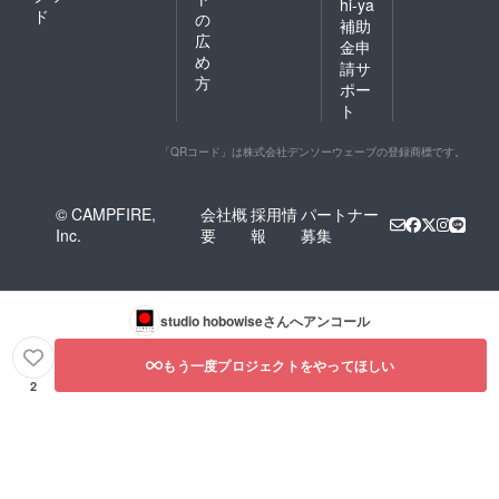
hi-ya
ド
の
補助
広
金申
め
請サ
方
ポー
ト
「QRコード」は株式会社デンソーウェーブの登録商標です。
© CAMPFIRE,
会社概
採用情
パートナー
Inc.
要
報
募集
studio hobowise
さんへアンコール
もう一度プロジェクトをやってほしい
2