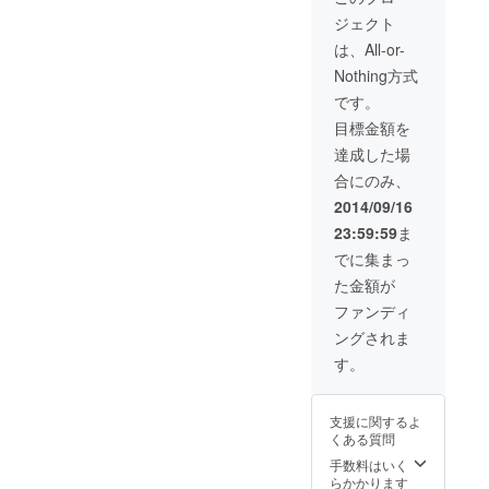
をお送りいたし
します。
ジェクト
ます。 ・フォト
マグネット5枚
は、All-or-
セットをお送り
Nothing方式
いたします。 ・
「hobo
です。
collection」オリ
目標金額を
ジナル缶バッジ2
個セットをお送
達成した場
りいたします。
合にのみ、
・フォトファブ
リックボード
2014/09/16
（300×450mm
23:59:59
ま
）をお送りいた
します。
でに集まっ
た金額が
ファンディ
ングされま
す。
支援に関するよ
くある質問
手数料はいく
らかかります