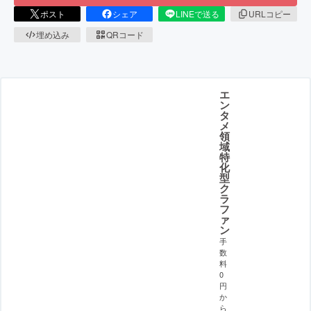
ポスト
シェア
LINEで送る
URLコピー
埋め込み
QRコード
エ
ン
タ
メ
領
域
特
化
型
ク
ラ
フ
ァ
ン
手
数
料
0
円
か
ら