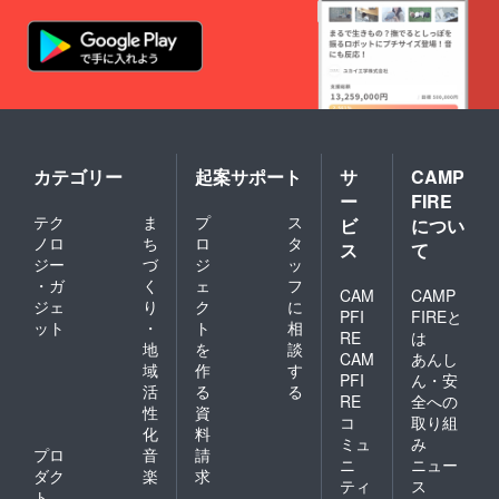
カテゴリー
起案サポート
サ
CAMP
ー
FIRE
テク
ま
プ
ス
ビ
につい
ノロ
ち
ロ
タ
ス
て
ジー
づ
ジ
ッ
・ガ
く
ェ
フ
CAM
CAMP
ジェ
り
ク
に
PFI
FIREと
ット
・
ト
相
RE
は
地
を
談
CAM
あんし
域
作
す
PFI
ん・安
活
る
る
RE
全への
性
資
コ
取り組
化
料
ミュ
み
プロ
音
請
ニ
ニュー
ダク
楽
求
ティ
ス
ト