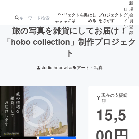
新
ロ
規
グ
会
プロジェクトを掲
はじ
プロジェクト
/
載するには
める
をさがす
イ
員
ン
登
旅の写真を雑貨にしてお届け！
録
「hobo collection」制作プロジェク
ト
人気のプロ
注目のリ
注目の新着プロ
募集終了が近いプ
もうすぐ公開
ジェクト
ターン
ジェクト
ロジェクト
されます
studio hobowise
アート・写真
アート・写真
音楽
現在の支援総
テクノロジー・ガジェット
ゲーム・サ
額
15,5
映像・映画
書籍・雑誌
00
円
ビジネス・起業
チャレンジ