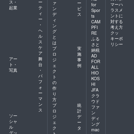
ス・
ー
ァ
ー
マーハ
for
起業
テ
ン
ビ
ラスメ
Spor
ィ
デ
ス
ントに
ts
ー
ィ
対する
CAM
・
ン
考え方
PFI
ヘ
グ
クッ
RE
ル
と
キーポ
ふる
ス
は
リシー
さと
ケ
プ
実
納税
ア
ロ
施
AD
アー
舞
ジ
事
FOR
ト・
台
ェ
例
ALL
写真
・
ク
HIO
パ
ト
KOS
フ
の
HI
ォ
作
JFA
ー
り
クラ
マ
方
ウド
ン
プ
統
ファ
ス
ロ
計
ン
ソー
ジ
デ
ディ
シャ
ェ
ー
ング
ル
ク
タ
mac
グッ
ト