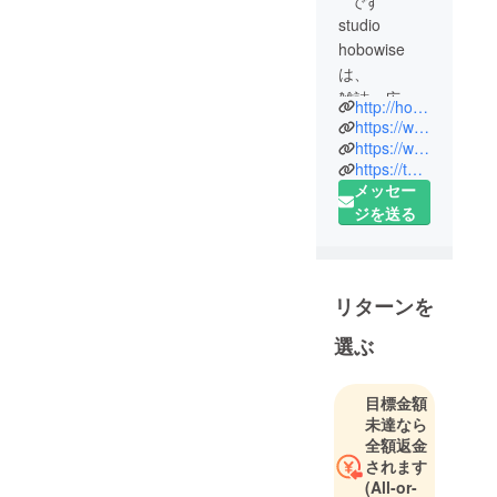
です
studio
hobowise
は、
雑誌・広
http://hobowise.com/
告・Webな
https://www.facebook.com/hobowise
どのデザイ
https://www.facebook.com/hobocollection
https://twitter.com/hobo_collection
ン、イラス
メッセー
ト製作、写
ジを送る
真撮影を
行っていま
す。
リターンを
選ぶ
目標金額
未達なら
全額返金
されます
(All-or-