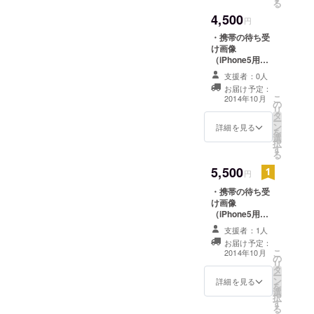
る
ルマグカップを1
4,500
つお送りいたし
円
ます。
・携帯の待ち受
け画像
（iPhone5用）5
点セットをお送
支援者：0人
りいたします。
お届け予定：
・「hobo
こ
2014年10月
の
collection」オリ
リ
タ
ジナルミニス
ー
ン
テッカーを1枚お
詳細を見る
を
選
送りいたしま
択
す
す。 ・「hobo
る
collection」オリ
5,500
ジナル缶バッジ2
円
個セットをお送
・携帯の待ち受
りいたします。
け画像
・オリジナルT
（iPhone5用）5
シャツをお送り
点セットをお送
いたします。
支援者：1人
りいたします。
お届け予定：
・「hobo
こ
2014年10月
の
collection」オリ
リ
タ
ジナルミニス
ー
ン
テッカーを1枚お
詳細を見る
を
選
送りいたしま
択
す
す。 ・「hobo
る