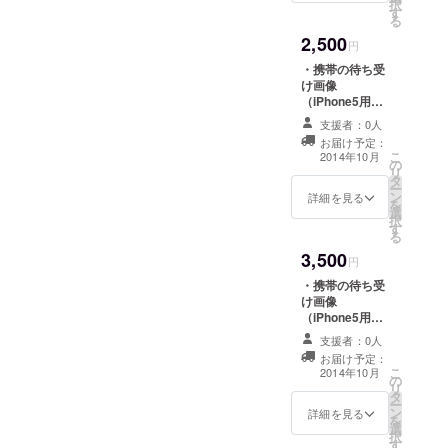
択
す
す。 ・ポスト
る
カード8枚セット
2,500
をお送りいたし
円
ます。
・携帯の待ち受
け画像
（iPhone5用）5
点セットをお送
支援者：0人
りいたします。
お届け予定：
・「hobo
こ
2014年10月
の
collection」オリ
リ
タ
ジナルミニス
ー
ン
テッカーを1枚お
詳細を見る
を
選
送りいたしま
択
す
す。 ・フォトマ
る
グネット5枚セッ
3,500
トをお送りいた
円
します。
・携帯の待ち受
け画像
（iPhone5用）5
点セットをお送
支援者：0人
りいたします。
お届け予定：
・「hobo
こ
2014年10月
の
collection」オリ
リ
タ
ジナルミニス
ー
ン
テッカーを1枚お
詳細を見る
を
選
送りいたしま
択
す
す。 ・オリジナ