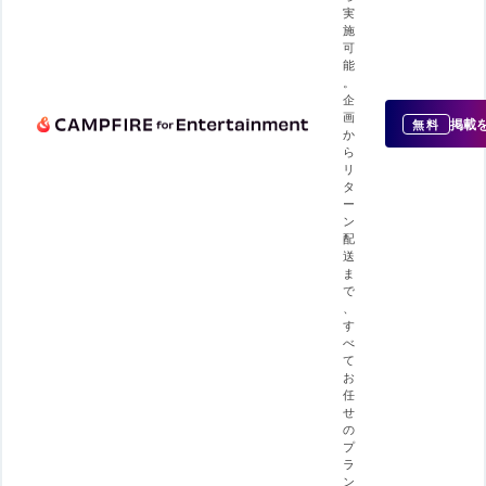
実
施
可
能
。
企
画
掲載
無料
か
ら
リ
タ
ー
ン
配
送
ま
で
、
す
べ
て
お
任
せ
の
プ
ラ
ン