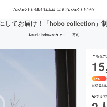
プロジェクトを掲載するには
はじめる
プロジェクトをさがす
してお届け！「hobo collection
studio hobowise
アート・写真
注目のリターン
注目の新着プロジェクト
募集終了が近いプロジェクト
も
現在の
音楽
舞台・パフォーマンス
15
ゲーム・サービス開発
フード・飲食店
15%
書籍・雑誌出版
アニメ・漫画
目標金額は1
支援者
チャレンジ
ビューティー・ヘルスケ
2