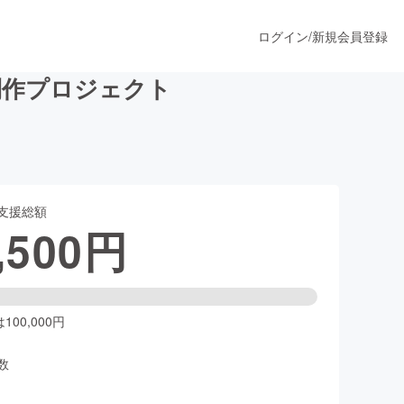
ログイン
/
新規会員登録
」制作プロジェクト
うすぐ公開されます
支援総額
プロダクト
,500
円
ファッション
スポーツ
00,000円
数
ア
ソーシャルグッド
人