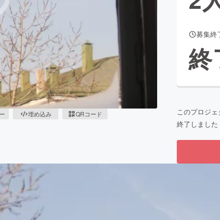
募集終
CAMPFIRE for Social Good
CAMPFIRE Creation
終
CAMPFIREふるさと納税
machi-ya
コミュニティ
このプロジェ
ピー
埋め込み
QRコード
終了しました