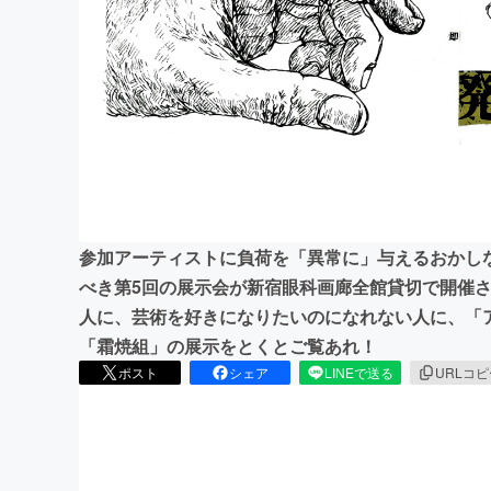
まちづくり・地域活性化
参加アーティストに負荷を「異常に」与えるおかし
べき第5回の展示会が新宿眼科画廊全館貸切で開催
人に、芸術を好きになりたいのになれない人に、「
「霜焼組」の展示をとくとご覧あれ！
ポスト
シェア
LINEで送る
URLコ