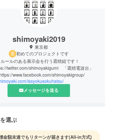
shimoyaki2019
東京都
初めてのプロジェクトです
、ルールのある展示会を行う霜焼組です！
https://twitter.com/shimoyakigumi 「霜焼電波台」
shimoyaki.com/issyokusokuhatsu/
メッセージを送る
を選ぶ
標金額未達でもリターンが届きます
(All-in方式)