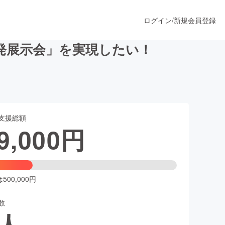
ログイン
/
新規会員登録
発展示会」を実現したい！
うすぐ公開されます
支援総額
プロダクト
9,000
円
ファッション
スポーツ
00,000円
数
ア
ソーシャルグッド
人