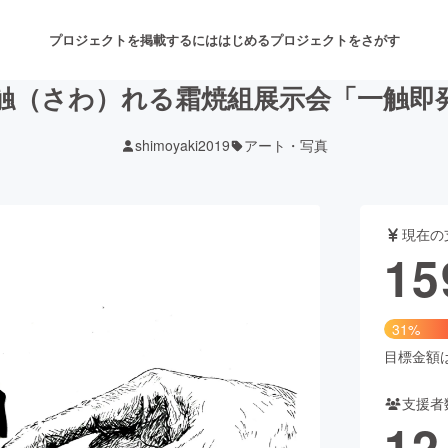
プロジェクトを掲載するには
はじめる
プロジェクトをさがす
触（さわ）れる霜焼組展示会「一触即
shimoyaki2019
アート・写真
注目のリターン
注目の新着プロジェクト
募集終了が近いプロジェクト
も
現在の
音楽
舞台・パフォーマンス
15
ゲーム・サービス開発
フード・飲食店
31%
書籍・雑誌出版
アニメ・漫画
目標金額は5
支援者
チャレンジ
ビューティー・ヘルスケ
12