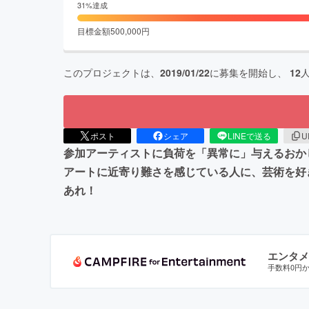
31
%達成
目標金額
500,000
円
このプロジェクトは、
2019/01/22
に募集を開始し、
12
ポスト
シェア
LINEで送る
U
参加アーティストに負荷を「異常に」与えるおか
アートに近寄り難さを感じている人に、芸術を好
あれ！
エンタメ
手数料0円