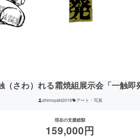
触（さわ）れる霜焼組展示会「一触即
shimoyaki2019
アート・写真
現在の支援総額
159,000
円