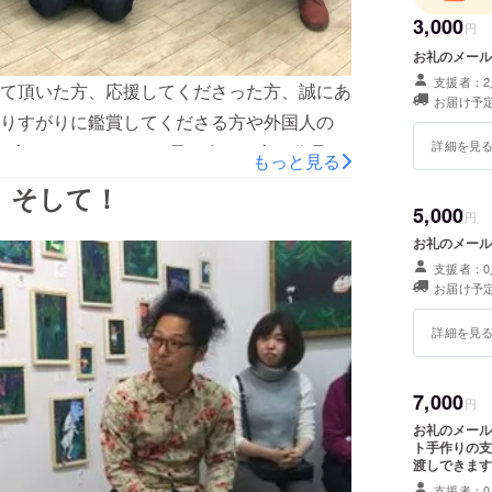
3,000
円
お礼のメール
支援者：2
て頂いた方、応援してくださった方、誠にあ
お届け予定
りすがりに鑑賞してくださる方や外国人の
詳細を見
さった方など、これまでで最も多くの方に作品を
もっと見る
介します！『煙の人』霜焼きトマト『青い
、そして！
界』コヤマイッセー『気配』三ツ井優香『顔
5,000
円
nostoogy』 シトロ『みりたりー・ばらんす』木村
お礼のメール
支援者：0
 長井美紀『櫻の樹の下には』 橋本佐枝子『煙
お届け予定
AN-XU『桜と抱負〜三色団子を添えて』田中
詳細を見
ンガーの猫Box−ただし猫は死なないものとす
１６組でした！！そして、次回第６回霜焼組
」ルールは「嘘をつくこと」です。今後とも
7,000
円
家の作品を希望された方でどの作家に決めて
お礼のメール
ト手作りの支
て頂きます！よろしくお願い致します。
渡しできます
い。記入のな
支援者：0