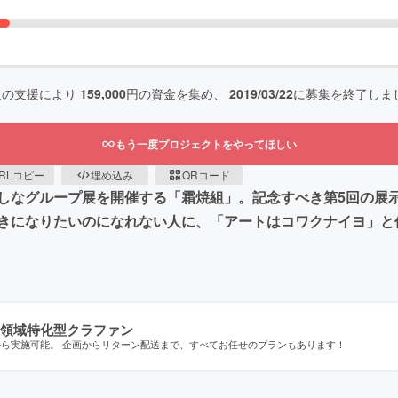
人の支援により
159,000
円の資金を集め、
2019/03/22
に募集を終了しま
もう一度プロジェクトをやってほしい
RLコピー
埋め込み
QRコード
しなグループ展を開催する「霜焼組」。記念すべき第5回の展
きになりたいのになれない人に、「アートはコワクナイヨ」と
領域特化型クラファン
から実施可能。 企画からリターン配送まで、すべてお任せのプランもあります！