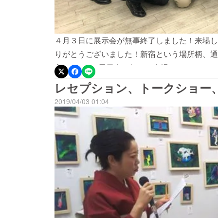
４月３日に展示会が無事終了しました！来場し
りがとうございました！新宿という場所柄、通
方、twitterで展示会を知って来場してくだ
見て頂けました。それでは、今回の作品をご紹
レセプション、トークショー
日々』セキグチリンゴ『１＋１でもなお１の世
2019/04/03 01:04
見知りの像vol.1』 Seishun Nakano『
宙『kiyai』 aza『触らぬ紙に祟りなし』
る大地F30号』清水智和『私が女だから』HU
ゆりな『Buddha』かたやまかほ『シュレディ
る』瑞慶山香佳『かけめぐれおしり』びと以上
展示会の題名は「私たちのついた一番大きな嘘
霜焼組にご注目ください。なお、リターンの作
いらっしゃらない方は後日メールでご連絡させ