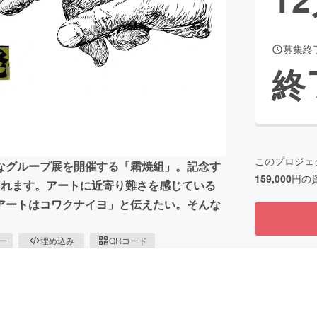
募集終
CAMPFIRE for Social Good
CAMPFIRE Creation
終
CAMPFIREふるさと納税
machi-ya
コミュニティ
このプロジェ
なグループ展を開催する「霜焼組」。記念す
159,000
円の
されます。アートに近寄り難さを感じている
アートはコワクナイヨ」と伝えたい。そんな
ピー
埋め込み
QRコード