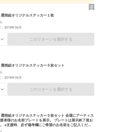
 霜焼組オリジナルステッカー１枚
人
：2019年04月
このリターンを選択する
る
 霜焼組オリジナルステッカー５枚セット
人
：2019年04月
このリターンを選択する
る
 霜焼組オリジナルステッカー５枚セット 会場にアーティス
援者様のお名前プレートを展示。 プレートは展示終了後お
。 ※支援時、必ず備考欄にご希望のお名前をご記入くださ
い場合はCAMPFIREのユーザー名を掲載いたします。ご了
人