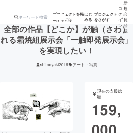
新
ロ
規
グ
会
プロジェクトを掲
はじ
プロジェクト
/
載するには
める
をさがす
イ
員
ン
登
全部の作品【どこか】が触（さわ）
録
れる霜焼組展示会「一触即発展示会」
を実現したい！
人気のプロ
注目のリ
注目の新着プロ
募集終了が近いプ
もうすぐ公開
ジェクト
ターン
ジェクト
ロジェクト
されます
shimoyaki2019
アート・写真
アート・写真
音楽
現在の支援総
テクノロジー・ガジェット
ゲーム・サ
額
159,
映像・映画
書籍・雑誌
000
ビジネス・起業
チャレンジ