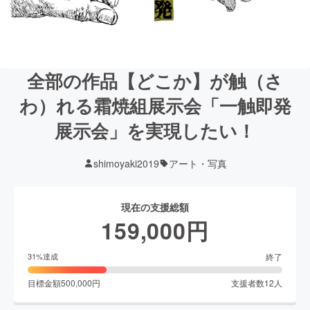
全部の作品【どこか】が触（さ
わ）れる霜焼組展示会「一触即発
展示会」を実現したい！
shimoyaki2019
アート・写真
現在の支援総額
159,000
円
終了
31
%達成
目標金額
500,000
円
支援者数
12
人