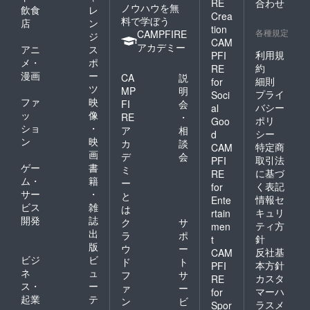
RE
合わせ
ノウハウを無
飲食
レ
Crea
料で学ぼう
店
ン
tion
各種規定
CAMPFIRE
ジ
CAM
アカデミー
アニ
ス
利用規
PFI
メ・
ポ
約
RE
漫画
ー
CA
説
細則
for
ツ
MP
明
プライ
Soci
ファ
映
FI
会
バシー
al
ッ
像
RE
・
ポリ
Goo
ショ
・
ア
相
シー
d
ン
映
カ
談
特定商
CAM
画
デ
会
取引法
PFI
ゲー
書
ミ
に基づ
RE
ム・
籍
ー
く表記
for
サー
・
と
情報セ
Ente
ビス
雑
は
キュリ
rtain
開発
誌
ク
サ
ティ方
men
出
ラ
ポ
針
t
版
ウ
ー
反社基
CAM
ビジ
ビ
ド
ト
本方針
PFI
ネ
ュ
フ
サ
カスタ
RE
ス・
ー
ァ
ー
マーハ
for
起業
テ
ン
ビ
ラスメ
Spor