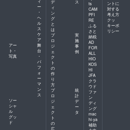
ィ
デ
ス
ントに
ts
ー
ィ
対する
CAM
・
ン
考え方
PFI
ヘ
グ
クッ
RE
ル
と
キーポ
ふる
ス
は
リシー
さと
ケ
プ
実
納税
ア
ロ
施
AD
アー
舞
ジ
事
FOR
ト・
台
ェ
例
ALL
写真
・
ク
HIO
パ
ト
KOS
フ
の
HI
ォ
作
JFA
ー
り
クラ
マ
方
ウド
ン
プ
統
ファ
ス
ロ
計
ン
ソー
ジ
デ
ディ
シャ
ェ
ー
ング
ル
ク
タ
mac
グッ
ト
hi-ya
ド
の
補助
広