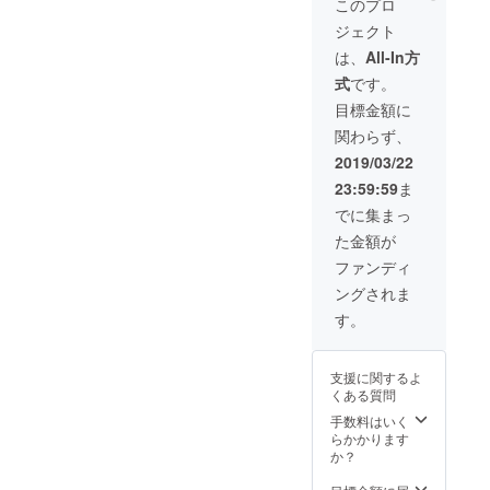
好きな作家につ
このプロ
いては、支援
ジェクト
時、備考欄にご
希望のアーティ
は、
All-In方
スト名をご記入
式
です。
ください。展示
会で作品を見て
目標金額に
から選んで頂く
関わらず、
場合はメールに
て確認させて頂
2019/03/22
きます。
23:59:59
ま
でに集まっ
た金額が
ファンディ
ングされま
す。
支援に関するよ
くある質問
手数料はいく
らかかります
か？