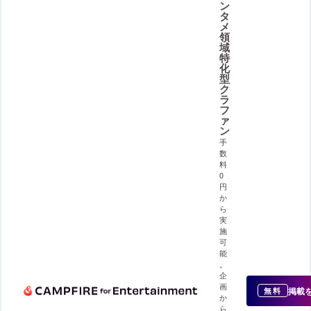
ン
タ
メ
領
域
特
化
型
ク
ラ
フ
ァ
ン
手
数
料
0
円
か
ら
実
施
可
能
。
企
画
掲載
無料
か
ら