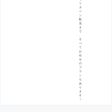
リ
タ
ー
ン
配
送
ま
で
、
す
べ
て
お
任
せ
の
プ
ラ
ン
も
あ
り
ま
す
！