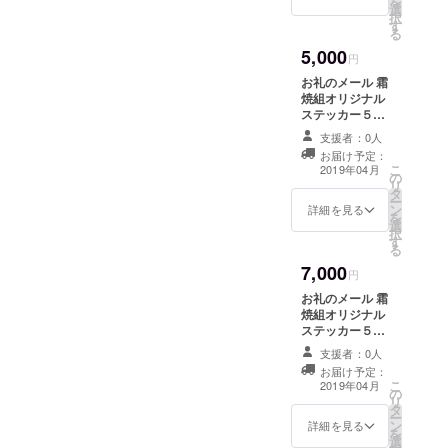
を
選
択
す
る
5,000
円
お礼のメール 霜
焼組オリジナル
ステッカー５枚
セット
支援者：0人
お届け予定：
こ
2019年04月
の
リ
タ
ー
ン
詳細を見る
を
選
択
す
る
7,000
円
お礼のメール 霜
焼組オリジナル
ステッカー５枚
セット 会場に
支援者：0人
アーティスト手
お届け予定：
作りの支援者様
こ
2019年04月
の
のお名前プレー
リ
タ
トを展示。 プ
ー
ン
レートは展示終
詳細を見る
を
選
了後お渡しでき