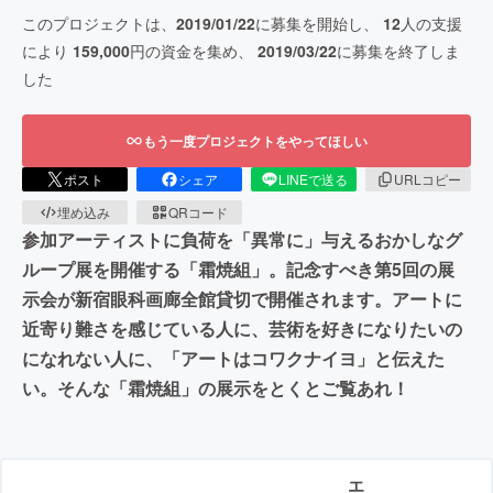
このプロジェクトは、
2019/01/22
に募集を開始し、
12
人の支援
により
159,000
円の資金を集め、
2019/03/22
に募集を終了しま
した
もう一度プロジェクトをやってほしい
ポスト
シェア
LINEで送る
URLコピー
埋め込み
QRコード
参加アーティストに負荷を「異常に」与えるおかしなグ
ループ展を開催する「霜焼組」。記念すべき第5回の展
示会が新宿眼科画廊全館貸切で開催されます。アートに
近寄り難さを感じている人に、芸術を好きになりたいの
になれない人に、「アートはコワクナイヨ」と伝えた
い。そんな「霜焼組」の展示をとくとご覧あれ！
エ