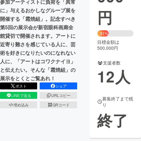
参加アーティストに負荷を「異常
円
に」与えるおかしなグループ展を
まちづくり・地域活性化
開催する「霜焼組」。記念すべき
第5回の展示会が新宿眼科画廊全
CAMPFIRE for Social Good
CAMPFIRE Creation
31%
館貸切で開催されます。アートに
CAMPFIREふるさと納税
machi-ya
コミュニティ
目標金額は
近寄り難さを感じている人に、芸
500,000円
術を好きになりたいのになれない
人に、「アートはコワクナイヨ」
支援者数
12
人
と伝えたい。そんな「霜焼組」の
展示をとくとご覧あれ！
ポスト
シェア
LINEで送る
URLコピー
募集終了まで残
り
埋め込み
QRコード
終了