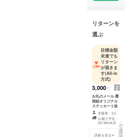
https://twitter
.com/shimoy
akigumi
リターンを
「霜焼電波
台」
選ぶ
facebook:
https://www.f
目標金額
acebook.co
未達でも
m/shimoyaki
リターン
が届きま
す
(All-in
方式)
3,000
円
お礼のメール 霜
焼組オリジナル
ステッカー１枚
支援者：2人
お届け予定：
こ
2019年04月
の
リ
タ
ー
ン
詳細を見る