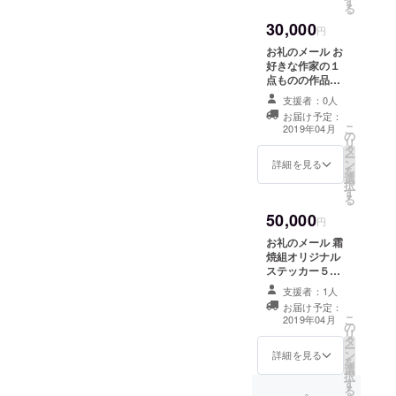
す
アーティスト名
る
をご記入くださ
30,000
い。展示会で作
円
品を見てから選
お礼のメール お
んで頂く場合は
好きな作家の１
メールにて確認
点ものの作品、
させて頂きま
もしくは作家か
す。
支援者：0人
らの特別プレゼ
お届け予定：
ント ＊お好きな
こ
2019年04月
の
作家について
リ
タ
は、支援時、備
ー
ン
考欄にご希望の
詳細を見る
を
選
アーティスト名
択
す
をご記入くださ
る
い。展示会で作
50,000
品を見てから選
円
んで頂く場合は
お礼のメール 霜
メールにて確認
焼組オリジナル
させて頂きま
ステッカー５枚
す。
セット 霜焼組組
支援者：1人
員限定Tシャツ
お届け予定：
（フリーサイ
こ
2019年04月
の
ズ） お好きな作
リ
タ
家の１点ものの
ー
ン
作品、もしくは
詳細を見る
を
選
作家からの特別
択
す
プレゼント ＊お
る