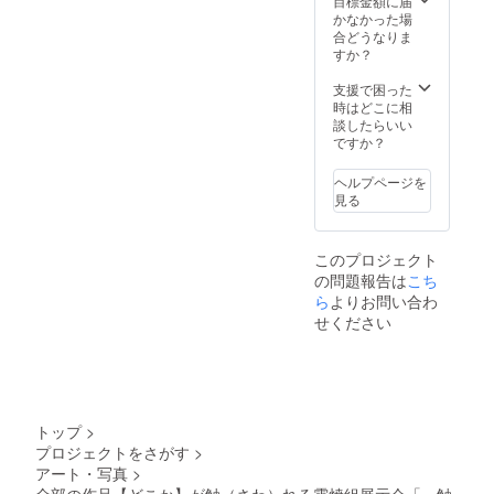
目標金額に届
かなかった場
合どうなりま
すか？
支援で困った
時はどこに相
談したらいい
ですか？
ヘルプページを
見る
このプロジェクト
の問題報告は
こち
ら
よりお問い合わ
せください
トップ
>
プロジェクトをさがす
>
アート・写真
>
全部の作品【どこか】が触（さわ）れる霜焼組展示会「一触