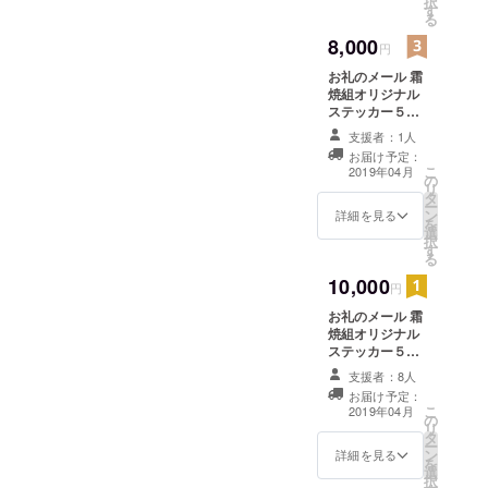
択
す
ます。 ※支援
る
時、必ず備考欄
8,000
にご希望のお名
円
前をご記入くだ
お礼のメール 霜
さい。記入のな
焼組オリジナル
い場合は
ステッカー５枚
CAMPFIREの
セット 霜焼組オ
ユーザー名を掲
支援者：1人
リジナルTシャツ
載いたします。
お届け予定：
（フリーサイ
ご了承くださ
こ
2019年04月
の
ズ）
い。
リ
タ
ー
ン
詳細を見る
を
選
択
す
る
10,000
円
お礼のメール 霜
焼組オリジナル
ステッカー５枚
セット お好きな
支援者：8人
アーティストに
お届け予定：
よるドローイン
こ
2019年04月
の
グ１枚 ＊お好き
リ
タ
な作家について
ー
ン
は、支援時、備
詳細を見る
を
選
考欄にご希望の
択