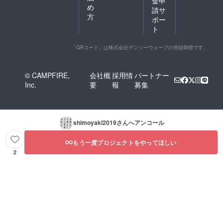
金申
め
請サ
方
ポー
ト
「QRコード」は株式会社デンソーウェーブの登録商標です。
© CAMPFIRE,
会社概
採用情
パートナー
Inc.
要
報
募集
shimoyaki2019
さんへアンコール
もう一度プロジェクトをやってほしい
2