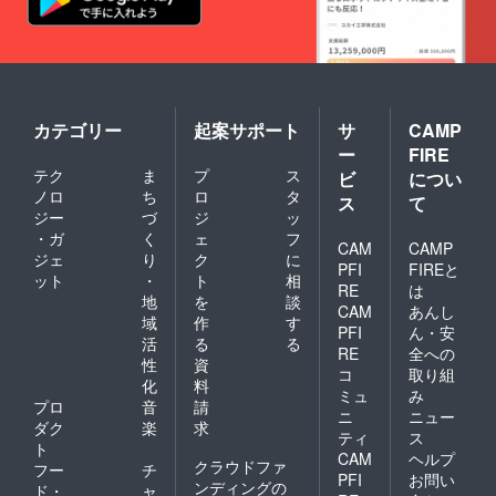
カテゴリー
起案サポート
サ
CAMP
ー
FIRE
テク
ま
プ
ス
ビ
につい
ノロ
ち
ロ
タ
ス
て
ジー
づ
ジ
ッ
・ガ
く
ェ
フ
CAM
CAMP
ジェ
り
ク
に
PFI
FIREと
ット
・
ト
相
RE
は
地
を
談
CAM
あんし
域
作
す
PFI
ん・安
活
る
る
RE
全への
性
資
コ
取り組
化
料
ミュ
み
プロ
音
請
ニ
ニュー
ダク
楽
求
ティ
ス
ト
CAM
ヘルプ
クラウドファ
フー
チ
PFI
お問い
ンディングの
ド・
ャ