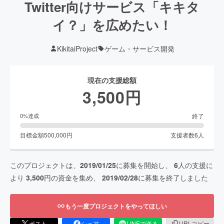
Twitter向けサービス「キキタ
イ？」を広めたい！
KikitaiProject
ゲーム・サービス開発
現在の支援総額
3,500
円
終了
0
%達成
目標金額
500,000
円
支援者数
6
人
このプロジェクトは、
2019/01/25
に募集を開始し、
6
人の支援に
より
3,500
円の資金を集め、
2019/02/28
に募集を終了しました
もう一度プロジェクトをやってほしい
ポスト
シェア
LINEで送る
URLコピー