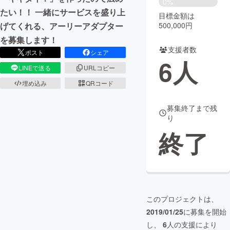
0%
たい！！ 一緒にサービスを盛り上
目標金額は
まちづくり・地域活性化
500,000円
げてくれる、アーリーアダプター
を募集します！
支援者数
CAMPFIRE for Social Good
CAMPFIRE Creation
ポスト
シェア
6
人
CAMPFIREふるさと納税
machi-ya
コミュニティ
LINEで送る
URLコピー
埋め込み
QRコード
募集終了まで残
り
終了
このプロジェクトは、
2019/01/25
に募集を開始
し、
6
人の支援により