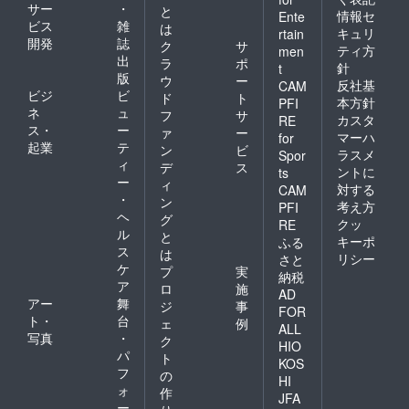
サー
・
と
情報セ
Ente
ビス
雑
は
キュリ
rtain
開発
誌
ク
サ
ティ方
men
出
ラ
ポ
針
t
版
ウ
ー
反社基
CAM
ビジ
ビ
ド
ト
本方針
PFI
ネ
ュ
フ
サ
カスタ
RE
ス・
ー
ァ
ー
マーハ
for
起業
テ
ン
ビ
ラスメ
Spor
ィ
デ
ス
ントに
ts
ー
ィ
対する
CAM
・
ン
考え方
PFI
ヘ
グ
クッ
RE
ル
と
キーポ
ふる
ス
は
リシー
さと
ケ
プ
実
納税
ア
ロ
施
AD
アー
舞
ジ
事
FOR
ト・
台
ェ
例
ALL
写真
・
ク
HIO
パ
ト
KOS
フ
の
HI
ォ
作
JFA
ー