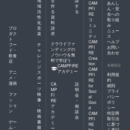
地
を
談
CAM
あんし
域
作
す
PFI
ん・安
活
る
る
RE
全への
性
資
コ
取り組
化
料
ミュ
み
プロ
音
請
ニ
ニュー
ダク
楽
求
ティ
ス
ト
CAM
ヘルプ
クラウドファ
フー
チ
PFI
お問い
ンディングの
ド・
ャ
RE
合わせ
ノウハウを無
飲食
レ
Crea
料で学ぼう
店
ン
tion
各種規定
CAMPFIRE
ジ
CAM
アカデミー
アニ
ス
利用規
PFI
メ・
ポ
約
RE
漫画
ー
CA
説
細則
for
ツ
MP
明
プライ
Soci
ファ
映
FI
会
バシー
al
ッ
像
RE
・
ポリ
Goo
ショ
・
ア
相
シー
d
ン
映
カ
談
特定商
CAM
画
デ
会
取引法
PFI
ゲー
書
ミ
に基づ
RE
ム・
籍
ー
く表記
for