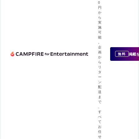
0
円
か
ら
実
施
可
能
。
企
画
掲載
無料
か
ら
リ
タ
ー
ン
配
送
ま
で
、
す
べ
て
お
任
せ