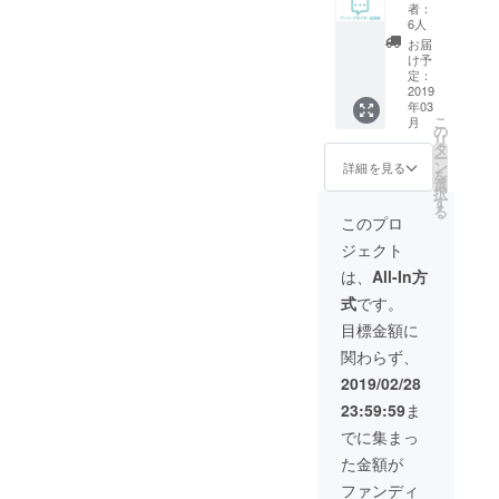
員権】
者：
参加頂
6人
いた方
お届
には、
け予
以下の
定：
特典を
2019
年03
提供い
こ
月
たしま
の
リ
す。 ・
タ
ー
今後リ
ン
詳細を見る
を
リース
選
択
される
す
る
全ての
このプロ
機能を
ジェクト
無期
限・無
は、
All-In方
料で使
式
です。
用でき
ます
目標金額に
※有料機
関わらず、
能の定
価はま
2019/02/28
だ決
23:59:59
ま
まって
おりま
でに集まっ
せん
た金額が
が、
法
ファンディ