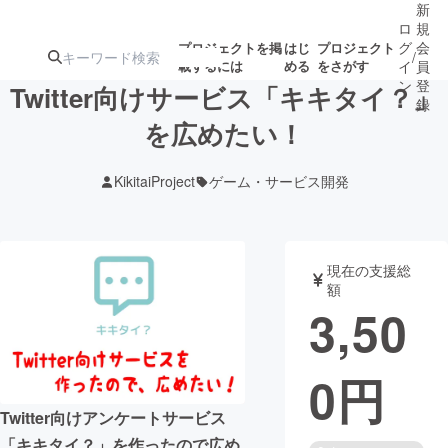
新
ロ
規
グ
会
プロジェクトを掲
はじ
プロジェクト
/
載するには
める
をさがす
イ
員
ン
登
Twitter向けサービス「キキタイ？」
録
を広めたい！
人気のプロ
注目のリ
注目の新着プロ
募集終了が近いプ
もうすぐ公開
KikitaiProject
ゲーム・サービス開発
ジェクト
ターン
ジェクト
ロジェクト
されます
アート・写真
音楽
現在の支援総
額
3,50
テクノロジー・ガジェット
ゲーム・サ
0
円
映像・映画
書籍・雑誌
Twitter向けアンケートサービス
ビジネス・起業
チャレンジ
「キキタイ？」を作ったので広め