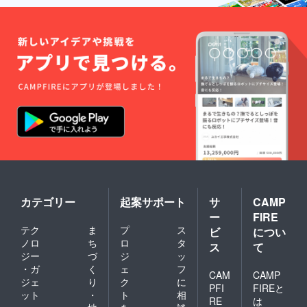
追加し
て欲し
い機能
があれ
ば、優
先的に
実装し
ます
※全ての
機能が
実現可
能かは
分かり
ません
が、で
きる限
り対応
してい
きたい
カテゴリー
起案サポート
サ
CAMP
と思い
ー
FIRE
ます。
テク
ま
プ
ス
ビ
につい
ノロ
ち
ロ
タ
ス
て
ジー
づ
ジ
ッ
・ガ
く
ェ
フ
CAM
CAMP
ジェ
り
ク
に
PFI
FIREと
ット
・
ト
相
RE
は