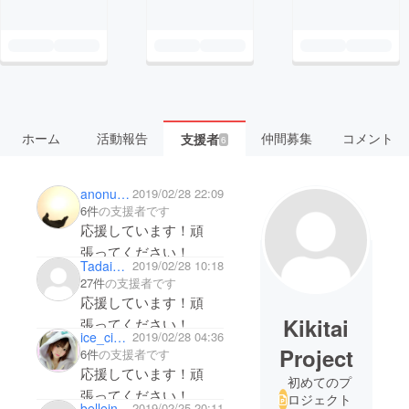
ホーム
活動報告
仲間募集
コメント
支援者
6
anonuego
2019/02/28 22:09
6件
の支援者です
応援しています！頑
張ってください！
Tadaima2929
2019/02/28 10:18
27件
の支援者です
応援しています！頑
Kikitai
張ってください！
ice_cinnamon0114
2019/02/28 04:36
Project
6件
の支援者です
応援しています！頑
初めてのプ
張ってください！
ロジェクト
bellein
2019/02/25 20:11