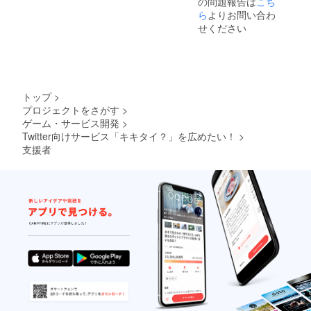
の問題報告は
こち
の横に
付けま
ら
よりお問い合わ
す。
せください
今
後、有
料会員
にも
マーク
は付け
トップ
>
ます
プロジェクトをさがす
>
が、そ
ゲーム・サービス開発
>
れとは
区別し
Twitter向けサービス「キキタイ？」を広めたい！
>
ます。
支援者
・新機
能を実
装した
際、先
に利用
可能に
します
※ぜひ
新機能
に対す
るご意
見をく
ださ
い。 ・