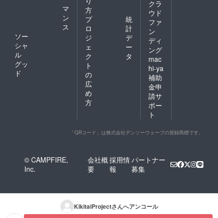
り
クラ
マ
方
ウド
ン
プ
統
ファ
ス
ロ
計
ン
ソー
ジ
デ
ディ
シャ
ェ
ー
ング
ル
ク
タ
mac
グッ
ト
hi-ya
ド
の
補助
広
金申
め
請サ
方
ポー
ト
「QRコード」は株式会社デンソーウェーブの登録商標です。
© CAMPFIRE,
会社概
採用情
パートナー
Inc.
要
報
募集
KikitaiProject
さんへアンコール