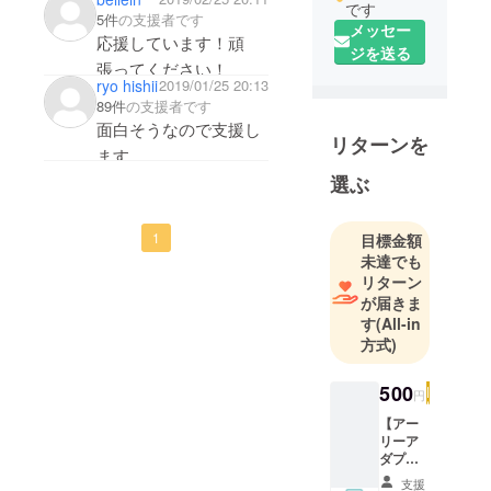
です
5件
の支援者です
メッセー
応援しています！頑
ジを送る
張ってください！
ryo hishii
2019/01/25 20:13
89件
の支援者です
面白そうなので支援し
リターンを
ます。
選ぶ
1
目標金額
未達でも
リターン
が届きま
す
(All-in
方式)
500
円
【アー
リーア
ダプ
ター会
支援