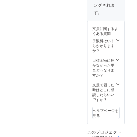
人向け
ングされま
会員と
しては
す。
月額1万
円～3万
円を考
支援に関するよ
えてい
くある質問
ます。
・アー
手数料はいく
リーア
らかかります
ダプ
か？
ターで
あるこ
目標金額に届
とが分
かなかった場
かる
合どうなりま
マーク
すか？
を表示
します
支援で困った
時はどこに相
※Twitter
談したらいい
の認証
ですか？
済アカ
ウント
ヘルプページを
のよう
見る
なマー
クを
ユー
このプロジェクト
ザー名